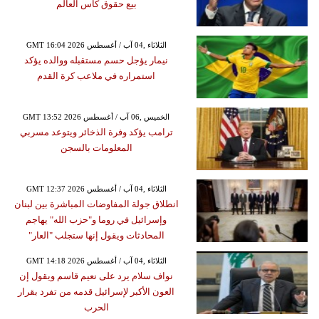
بيع حقوق كأس العالم
GMT 16:04 2026 الثلاثاء ,04 آب / أغسطس
نيمار يؤجل حسم مستقبله ووالده يؤكد
استمراره في ملاعب كرة القدم
GMT 13:52 2026 الخميس ,06 آب / أغسطس
ترامب يؤكد وفرة الذخائر ويتوعد مسربي
المعلومات بالسجن
GMT 12:37 2026 الثلاثاء ,04 آب / أغسطس
انطلاق جولة المفاوضات المباشرة بين لبنان
وإسرائيل في روما و"حزب الله" يهاجم
المحادثات ويقول إنها ستجلب "العار"
GMT 14:18 2026 الثلاثاء ,04 آب / أغسطس
نواف سلام يرد على نعيم قاسم ويقول إن
العون الأكبر لإسرائيل قدمه من تفرد بقرار
الحرب