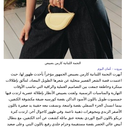
النجمة اللبنانية كارمن بصيبص
بيروت - عُمان اليوم
أبهرت النجمة اللبنانية كارمن بصيبص الجمهور مؤخراً بأحدث ظهور لها، حيث
اعتمدت قصة الشعر القصير متخلية عن شعرها الطويل المعتاد، لتتألق بإطلالات
مبتكرة وخاطفة جمعت بين التصاميم العملية والراقية التي تناسب الأوقات
النهارية والمناسبات الرسمية. ولفتت بصيبص الأنظار بإطلالة عصرية ارتدت فيها
جمبسوت طويل باللون الأسود الداكن بقصة كورسيه ضيقة مكشوفة الكتفين،
بينما انسدل الجزء السفلي بقصة واسعة، ونسقت معه حقيبة يد صغيرة باللون
الأصفر الزبدي ومجوهرات ذهبية ناعمة. وفي ظهور كاجوال آخر، ارتدت كنزة
تريكو باللون البيج الوردي بفتحة عنق مائلة كشفت عن أحد الكتفين، مع بنطال
أبيض عالي الخصر بقصة مستقيمة وحزام جلدي رفيع باللون البني. وعلى صعيد