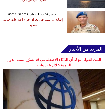
صحن الجن في مأرب
GMT 21:59 2026 الخميس ,06 آب / أغسطس
إصابة 11 مدنياً في نجران جراء اعتداءات حوثية
بالمقذوفات
المزيد من الأخبار
البنك الدولي يؤكد أن الذكاء الاصطناعي قد يسرّع تنمية الدول
النامية خلال عقد واحد