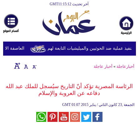
آخر تحديث GMT11:15:12
الرئيسية
أخبارعاجلة
رياضة
ثقافة
نفيذ عملية ضد الحوثيين والميليشيات التابعة لهم
العاصفة الاستوائ
إقتصاد
أخبارعاجلة
»
أخبار عاجلة
فن
وموسيقى
الرئاسة المصرية تؤكد أنّ التاريخ سيُسجل للملك عبد الله
دفاعه عن العروبة والإسلام
أزياء
01:07 2015 الجمعة ,23 كانون الثاني / يناير
GMT
صحة
وتغذية
سياحة