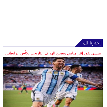
إخترنا لك
ميسي يقود إنتر ميامي ويصبح الهداف التاريخي لكأس الرابطتين