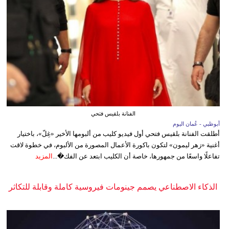
الفنانة بلقيس فتحي
أبوظبي - عُمان اليوم
أطلقت الفنانة بلقيس فتحي أول فيديو كليب من ألبومها الأخير «غِلّ»، باختيار
أغنية «زهر ليمون» لتكون باكورة الأعمال المصورة من الألبوم، في خطوة لاقت
تفاعلًا واسعًا من جمهورها، خاصة أن الكليب ابتعد عن الفك�...
المزيد
الذكاء الاصطناعي يصمم جينومات فيروسية كاملة وقابلة للتكاثر