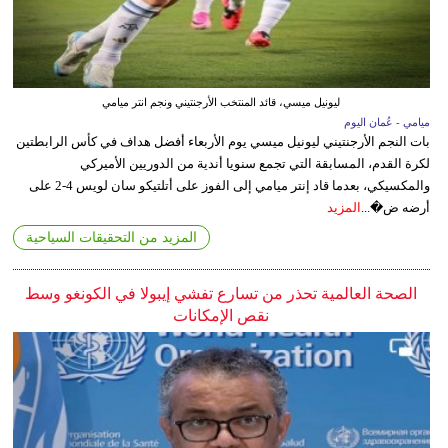
ليونيل ميسي، قائد المنتخب الأرجنتيني ونجم انتر ميامي
ميامي - عُمان اليوم
بات النجم الأرجنتيني ليونيل ميسي يوم الأربعاء أفضل هداف في كأس الرابطتين
لكرة القدم، المسابقة التي تجمع سنويا أندية من الدوريين الأميركي
والمكسيكي، بعدما قاد إنتر ميامي إلى الفوز على أتلتيكو سان لويس 4-2 على
أرضه ض�...
المزيد
المزيد من التحقيقات السياحية
الصحة العالمية تحذر من تسارع تفشي إيبولا في الكونغو وسط
نقص الإمكانات