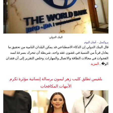
البنك الدولي
بروكسل - عُمان اليوم
قال البنك الدولي إن الذكاء الاصطناعي قد يمكن البلدان النامية من تحقيق ما
يعادل قرناً من التنمية في غضون عقد واحد، شريطة أن تتحرك بسرعة لسد
الفجوات في مجالات الطاقة والاتصال والمهارات. وخلص التقرير إلى أن فقدان
الو�...
المزيد
بلقيس تطلق كليب زهر ليمون برسالة إنسانية مؤثرة تكرم
الأمهات المكافحات