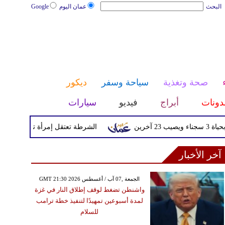
البحث
عمان اليوم
Google
صحة وتغذية
سياحة وسفر
ديكور
دونات
أبراج
فيديو
سيارات
الشرطة تعتقل إمرأة تم القبض عليها بعد
آخر الأخبار
GMT 21:30 2026 الجمعة ,07 آب / أغسطس
واشنطن تضغط لوقف إطلاق النار في غزة
لمدة أسبوعين تمهيدًا لتنفيذ خطة ترامب
للسلام