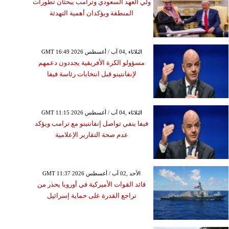
ولي العهد السعودي وترامب يبحثان تطورات
المنطقة ويؤكدان أهمية التهدئة
GMT 16:49 2026 الثلاثاء ,04 آب / أغسطس
مسؤولو الكرة الأفريقية يجددون دعمهم
لإنفانتينو قبل انتخابات رئاسة فيفا
GMT 11:15 2026 الثلاثاء ,04 آب / أغسطس
فيفا ينفي تواصل إنفانتينو مع ترامب ويؤكد
عدم صحة التقارير الإعلامية
GMT 11:37 2026 الأحد ,02 آب / أغسطس
قائد القوات الأميركية في أوروبا يحذر من
تراجع القدرة على حماية إسرائيل