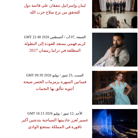
لبنان وإسرائيل تتفقان على قائمة دول
للتحقق من نزع سلاح حزب الله
GMT 22:48 2026 الجمعة ,07 آب / أغسطس
كريم فهمي يستعد للعودة إلى البطولة
المطلقة في دراما رمضان 2027
GMT 09:39 2026 السبت ,25 تموز / يوليو
فساتين السهرة بزمزمات الخصر صيحة
أنثوية تتألق بها النجمات
GMT 16:13 2026 الأحد ,12 تموز / يوليو
عسير تُعزز جاذبيتها السياحية بتدشين أكبر
نافورة في المملكة بمنتجع الوادي