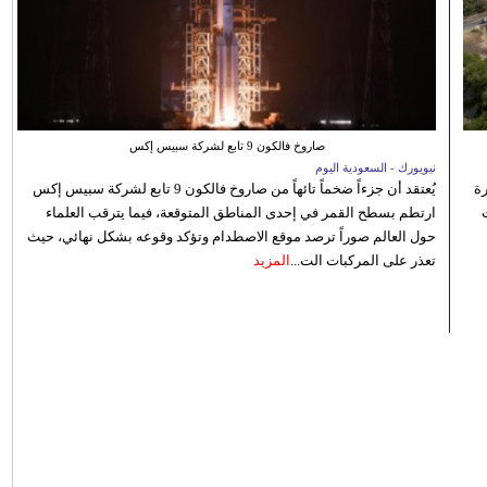
صاروخ فالكون 9 تابع لشركة سبيس إكس
نيويورك - السعودية اليوم
رة
يُعتقد أن جزءاً ضخماً تائهاً من صاروخ فالكون 9 تابع لشركة سبيس إكس
ارتطم بسطح القمر في إحدى المناطق المتوقعة، فيما يترقب العلماء
حول العالم صوراً ترصد موقع الاصطدام وتؤكد وقوعه بشكل نهائي، حيث
تعذر على المركبات الت...
المزيد