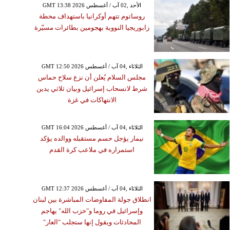
GMT 13:38 2026 الأحد ,02 آب / أغسطس
روساتوم تتهم أوكرانيا باستهداف محطة
زابوريجيا النووية بهجومين بطائرات مسيّرة
GMT 12:50 2026 الثلاثاء ,04 آب / أغسطس
مجلس السلام يُعلن أن نزع سلاح حماس
شرط لانسحاب إسرائيل وبيان ثلاثي يدين
الانتهاكات في غزة
GMT 16:04 2026 الثلاثاء ,04 آب / أغسطس
نيمار يؤجل حسم مستقبله ووالده يؤكد
استمراره في ملاعب كرة القدم
GMT 12:37 2026 الثلاثاء ,04 آب / أغسطس
انطلاق جولة المفاوضات المباشرة بين لبنان
وإسرائيل في روما و"حزب الله" يهاجم
المحادثات ويقول إنها ستجلب "العار"