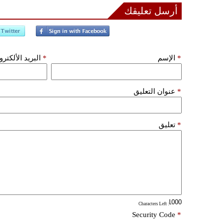
أرسل تعليقك
*
الإسم
*
البريد الألكتر
*
عنوان التعليق
*
تعليق
: Characters Left
Security Code
*