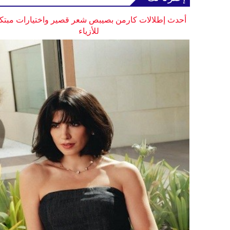
أحدث إطلالات كارمن بصيبص شعر قصير واختيارات مبتك
للأزياء