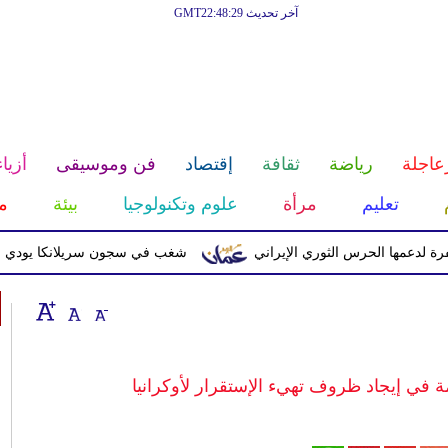
آخر تحديث GMT22:48:29
عاجلة
رياضة
ثقافة
إقتصاد
فن وموسيقى
أزياء
تعليم
مرأة
علوم وتكنولوجيا
بيئة
م
 الحرس الثوري الإيراني
شغب في سجون سريلانكا يودي بحياة 3 سجناء ويصيب 23 آخرين
 في إيجاد ظروف تهيء الإستقرار لأوكرانيا