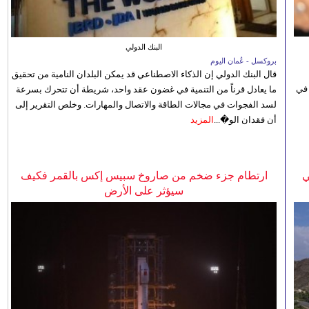
البنك الدولي
بروكسل - عُمان اليوم
قال البنك الدولي إن الذكاء الاصطناعي قد يمكن البلدان النامية من تحقيق
 في
ما يعادل قرناً من التنمية في غضون عقد واحد، شريطة أن تتحرك بسرعة
لسد الفجوات في مجالات الطاقة والاتصال والمهارات. وخلص التقرير إلى
أن فقدان الو�...
المزيد
ي
ارتطام جزء ضخم من صاروخ سبيس إكس بالقمر فكيف
سيؤثر على الأرض