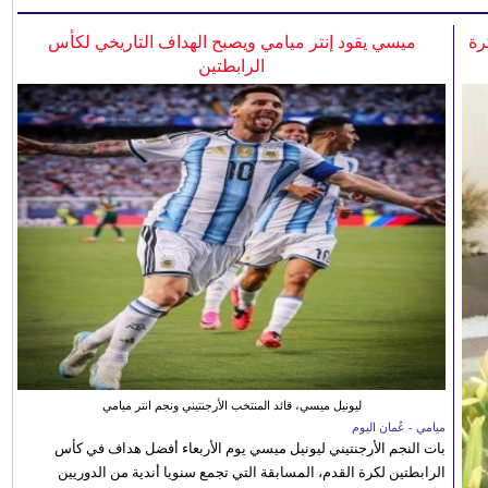
رة
ميسي يقود إنتر ميامي ويصبح الهداف التاريخي لكأس
الرابطتين
ليونيل ميسي، قائد المنتخب الأرجنتيني ونجم انتر ميامي
ميامي - عُمان اليوم
بات النجم الأرجنتيني ليونيل ميسي يوم الأربعاء أفضل هداف في كأس
الرابطتين لكرة القدم، المسابقة التي تجمع سنويا أندية من الدوريين