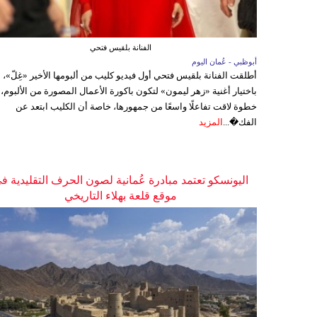
الفنانة بلقيس فتحي
أبوظبي - عُمان اليوم
أطلقت الفنانة بلقيس فتحي أول فيديو كليب من ألبومها الأخير «غِلّ»،
باختيار أغنية «زهر ليمون» لتكون باكورة الأعمال المصورة من الألبوم،
خطوة لاقت تفاعلًا واسعًا من جمهورها، خاصة أن الكليب ابتعد عن
الفك�...
المزيد
اليونسكو تعتمد مبادرة عُمانية لصون الحرف التقليدية ف
موقع قلعة بهلاء التاريخي