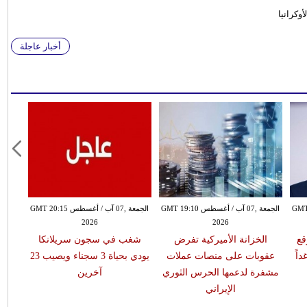
وكرانيا
أخبار عاجلة
طس GMT 18:59
الجمعة ,07 آب / أغسطس GMT 19:10
الجمعة ,07 آب / أغسطس GMT 20:15
2026
2026
قع
الخزانة الأميركية تفرض
شغب في سجون سريلانكا
اً
عقوبات على منصات عملات
يودي بحياة 3 سجناء ويصيب 23
مشفرة لدعمها الحرس الثوري
آخرين
الإيراني