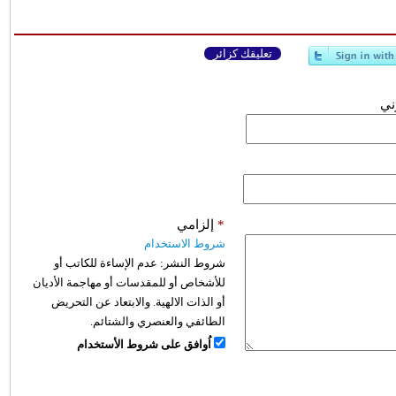
تعليقك كزائر
وني
*
إلزامي
شروط الاستخدام
شروط النشر:
عدم الإساءة للكاتب أو
للأشخاص أو للمقدسات أو مهاجمة الأديان
أو الذات الالهية. والابتعاد عن التحريض
الطائفي والعنصري والشتائم.
اُوافق على شروط الأستخدام