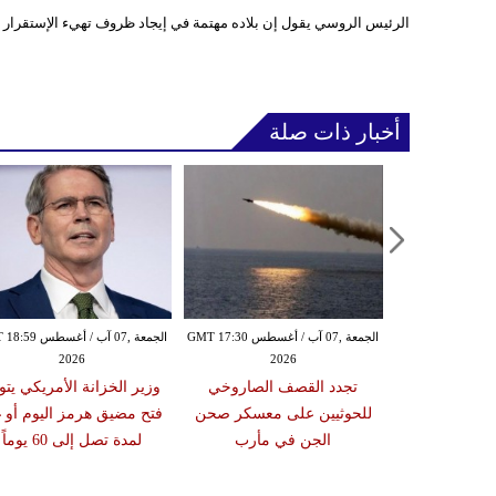
الرئيس الروسي يقول إن بلاده مهتمة في إيجاد ظروف تهيء الإستقرار لأ
أخبار ذات صلة
الخميس ,06 آب / أغسطس GMT 21:59
الجمعة ,07 آب / أغسطس GMT 17:30
الجمعة ,07 آب / أغس
2026
2026
20
مدنياً في نجران جراء
تجدد القصف الصاروخي
وزير الخزانة الأمريكي يتو
ة بالمقذوفات
للحوثيين على معسكر صحن
فتح مضيق هرمز اليوم أو غد
الجن في مأرب
لمدة تصل إلى 60 يوماً