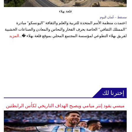
قلعة بهلاء
مسقط - عُمان اليوم
اعتمدت منظمة الأمم المتحدة للتربية والعلم والثقافة "اليونسكو" مبادرة
"الممتلك الثقافي" الخاصة بحرف الفخار والنحاس والمعادن والصناعات الخشبية
لفريق بهلاء التطوعي لمؤسسة المجتمع المحلي بموقع قلعة بهلاء �...
المزيد
إخترنا لك
ميسي يقود إنتر ميامي ويصبح الهداف التاريخي لكأس الرابطتين