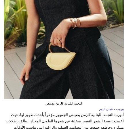
النجمة اللبنانية كارمن بصيبص
بيروت - عُمان اليوم
أبهرت النجمة اللبنانية كارمن بصيبص الجمهور مؤخراً بأحدث ظهور لها، حيث
اعتمدت قصة الشعر القصير متخلية عن شعرها الطويل المعتاد، لتتألق بإطلالات
مبتكرة وخاطفة جمعت بين التصاميم العملية والراقية التي تناسب الأوقات