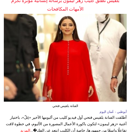
بلقيس تطلق كليب زهر ليمون برسالة إنسانية مؤثرة تكرم
الأمهات المكافحات
الفنانة بلقيس فتحي
أبوظبي - عُمان اليوم
أطلقت الفنانة بلقيس فتحي أول فيديو كليب من ألبومها الأخير «غِلّ»، باختيار
أغنية «زهر ليمون» لتكون باكورة الأعمال المصورة من الألبوم، في خطوة لاقت
تفاعلًا واسعًا من جمهورها، خاصة أن الكليب ابتعد عن الفك�...
المزيد