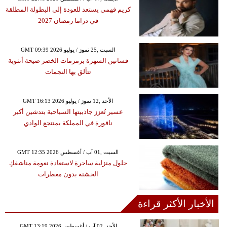
كريم فهمي يستعد للعودة إلى البطولة المطلقة
في دراما رمضان 2027
GMT 09:39 2026 السبت ,25 تموز / يوليو
فساتين السهرة بزمزمات الخصر صيحة أنثوية
تتألق بها النجمات
GMT 16:13 2026 الأحد ,12 تموز / يوليو
عسير تُعزز جاذبيتها السياحية بتدشين أكبر
نافورة في المملكة بمنتجع الوادي
GMT 12:35 2026 السبت ,01 آب / أغسطس
حلول منزلية ساحرة لاستعادة نعومة مناشفكِ
الخشنة بدون معطرات
الأخبار الأكثر قراءة
GMT 13:19 2026 الأحد ,02 آب / أغسطس