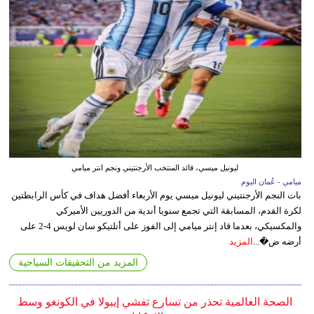
ليونيل ميسي، قائد المنتخب الأرجنتيني ونجم انتر ميامي
ميامي - عُمان اليوم
بات النجم الأرجنتيني ليونيل ميسي يوم الأربعاء أفضل هداف في كأس الرابطتين
لكرة القدم، المسابقة التي تجمع سنويا أندية من الدوريين الأميركي
والمكسيكي، بعدما قاد إنتر ميامي إلى الفوز على أتلتيكو سان لويس 4-2 على
أرضه ض�...
المزيد
المزيد من التحقيقات السياحية
الصحة العالمية تحذر من تسارع تفشي إيبولا في الكونغو وسط