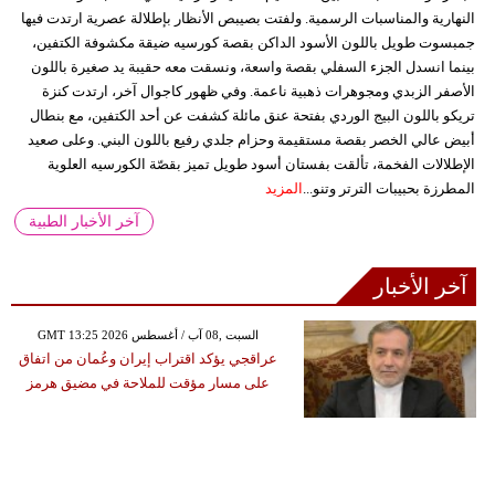
النهارية والمناسبات الرسمية. ولفتت بصيبص الأنظار بإطلالة عصرية ارتدت فيها
جمبسوت طويل باللون الأسود الداكن بقصة كورسيه ضيقة مكشوفة الكتفين،
بينما انسدل الجزء السفلي بقصة واسعة، ونسقت معه حقيبة يد صغيرة باللون
الأصفر الزبدي ومجوهرات ذهبية ناعمة. وفي ظهور كاجوال آخر، ارتدت كنزة
تريكو باللون البيج الوردي بفتحة عنق مائلة كشفت عن أحد الكتفين، مع بنطال
أبيض عالي الخصر بقصة مستقيمة وحزام جلدي رفيع باللون البني. وعلى صعيد
الإطلالات الفخمة، تألقت بفستان أسود طويل تميز بقصّة الكورسيه العلوية
المطرزة بحبيبات الترتر وتنو...
المزيد
آخر الأخبار الطبية
آخر الأخبار
GMT 13:25 2026 السبت ,08 آب / أغسطس
عراقجي يؤكد اقتراب إيران وعُمان من اتفاق
على مسار مؤقت للملاحة في مضيق هرمز