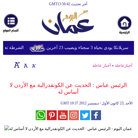
آخر تحديث GMT13:56:42
الرئيسية
أخبارعاجلة
رياضة
ثقافة
دي بحياة 3 سجناء ويصيب 23 آخرين
الشرطة تعتقل إمر
إقتصاد
أخبارعاجلة
»
أخبار عاجلة
فن
وموسيقى
الرئيس عباس : الحديث عن الكونفدرالية مع الأردن لا
أساس له
أزياء
19:37 2012 الأحد ,23 كانون الأول / ديسمبر
GMT
صحة
وتغذية
سياحة