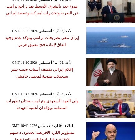
هدوء حذر بالشرق الأوسط بعد تراجع ترامب
عن الضربة وتحذيرات أميركية وتصعيد إيراني
GMT 13:55 2026 الأحد ,02 آب / أغسطس
إيران تنفي تصريحات ترامب وتؤكد عدم وجود
اتفاق لإعادة فتح مضيق هرمز
GMT 11:10 2026 الأحد ,02 آب / أغسطس
إعلام إيراني يكشف أسباب تجنب نشر
تسجيلات صوتية لمجتبى خامنئي
GMT 09:42 2026 الأحد ,02 آب / أغسطس
ولي العهد السعودي وترامب يبحثان تطورات
المنطقة ويؤكدان أهمية التهدئة
GMT 16:49 2026 الثلاثاء ,04 آب / أغسطس
مسؤولو الكرة الأفريقية يجددون دعمهم
لإنفانتينو قبل انتخابات رئاسة فيفا