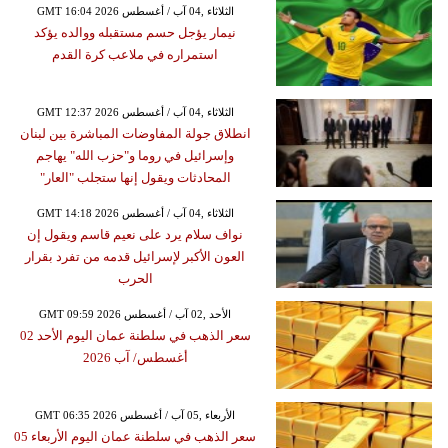
GMT 16:04 2026 الثلاثاء ,04 آب / أغسطس
نيمار يؤجل حسم مستقبله ووالده يؤكد
استمراره في ملاعب كرة القدم
GMT 12:37 2026 الثلاثاء ,04 آب / أغسطس
انطلاق جولة المفاوضات المباشرة بين لبنان
وإسرائيل في روما و"حزب الله" يهاجم
المحادثات ويقول إنها ستجلب "العار"
GMT 14:18 2026 الثلاثاء ,04 آب / أغسطس
نواف سلام يرد على نعيم قاسم ويقول إن
العون الأكبر لإسرائيل قدمه من تفرد بقرار
الحرب
GMT 09:59 2026 الأحد ,02 آب / أغسطس
سعر الذهب في سلطنة عمان اليوم الأحد 02
أغسطس/ آب 2026
GMT 06:35 2026 الأربعاء ,05 آب / أغسطس
سعر الذهب في سلطنة عمان اليوم الأربعاء 05