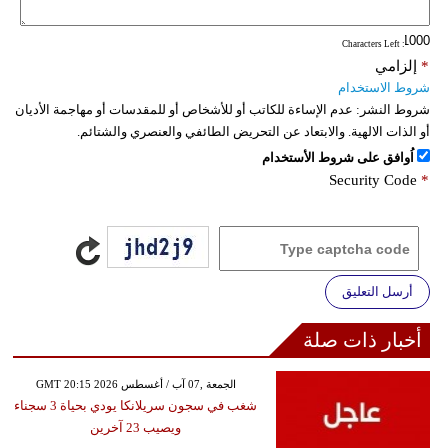
فيديو
: Characters Left
*
إلزامي
سيارات
شروط الاستخدام
شروط النشر:
عدم الإساءة للكاتب أو للأشخاص أو للمقدسات أو مهاجمة الأديان
أو الذات الالهية. والابتعاد عن التحريض الطائفي والعنصري والشتائم.
اُوافق على شروط الأستخدام
Security Code
*
أرسل التعليق
أخبار ذات صلة
GMT 20:15 2026 الجمعة ,07 آب / أغسطس
شغب في سجون سريلانكا يودي بحياة 3 سجناء
ويصيب 23 آخرين