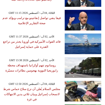
GMT 11:15 2026 الثلاثاء ,04 آب / أغسطس
فيفا ينفي تواصل إنفانتينو مع ترامب ويؤكد عدم
صحة التقارير الإعلامية
GMT 11:37 2026 الأحد ,02 آب / أغسطس
قائد القوات الأميركية في أوروبا يحذر من تراجع
القدرة على حماية إسرائيل
GMT 13:38 2026 الأحد ,02 آب / أغسطس
روساتوم تتهم أوكرانيا باستهداف محطة
زابوريجيا النووية بهجومين بطائرات مسيّرة
GMT 12:50 2026 الثلاثاء ,04 آب / أغسطس
مجلس السلام يُعلن أن نزع سلاح حماس شرط
لانسحاب إسرائيل وبيان ثلاثي يدين الانتهاكات
في غزة