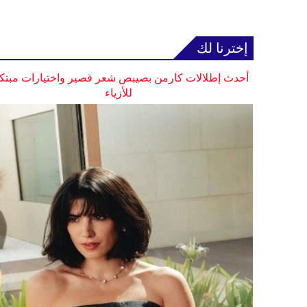
إخترنا لك
أحدث إطلالات كارمن بصيبص شعر قصير واختيارات مبتك
للأزياء