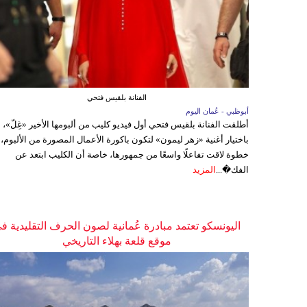
الفنانة بلقيس فتحي
أبوظبي - عُمان اليوم
أطلقت الفنانة بلقيس فتحي أول فيديو كليب من ألبومها الأخير «غِلّ»،
باختيار أغنية «زهر ليمون» لتكون باكورة الأعمال المصورة من الألبوم،
خطوة لاقت تفاعلًا واسعًا من جمهورها، خاصة أن الكليب ابتعد عن
الفك�...
المزيد
اليونسكو تعتمد مبادرة عُمانية لصون الحرف التقليدية ف
موقع قلعة بهلاء التاريخي