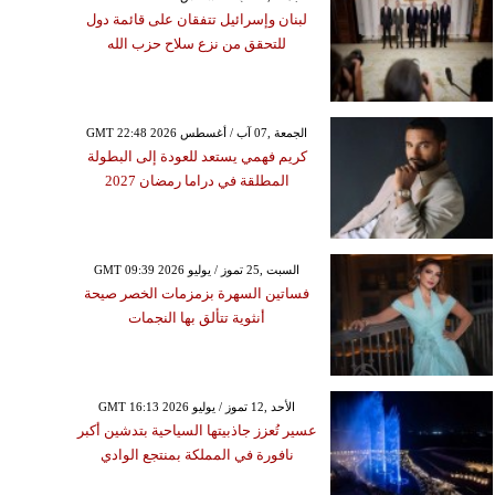
لبنان وإسرائيل تتفقان على قائمة دول
للتحقق من نزع سلاح حزب الله
GMT 22:48 2026 الجمعة ,07 آب / أغسطس
كريم فهمي يستعد للعودة إلى البطولة
المطلقة في دراما رمضان 2027
GMT 09:39 2026 السبت ,25 تموز / يوليو
فساتين السهرة بزمزمات الخصر صيحة
أنثوية تتألق بها النجمات
GMT 16:13 2026 الأحد ,12 تموز / يوليو
عسير تُعزز جاذبيتها السياحية بتدشين أكبر
نافورة في المملكة بمنتجع الوادي