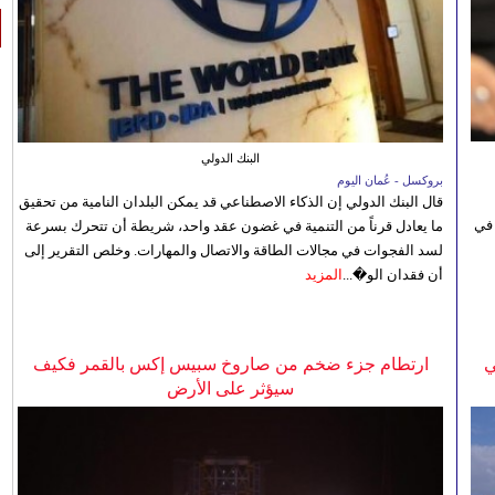
البنك الدولي
بروكسل - عُمان اليوم
قال البنك الدولي إن الذكاء الاصطناعي قد يمكن البلدان النامية من تحقيق
 في
ما يعادل قرناً من التنمية في غضون عقد واحد، شريطة أن تتحرك بسرعة
لسد الفجوات في مجالات الطاقة والاتصال والمهارات. وخلص التقرير إلى
أن فقدان الو�...
المزيد
ي
ارتطام جزء ضخم من صاروخ سبيس إكس بالقمر فكيف
سيؤثر على الأرض