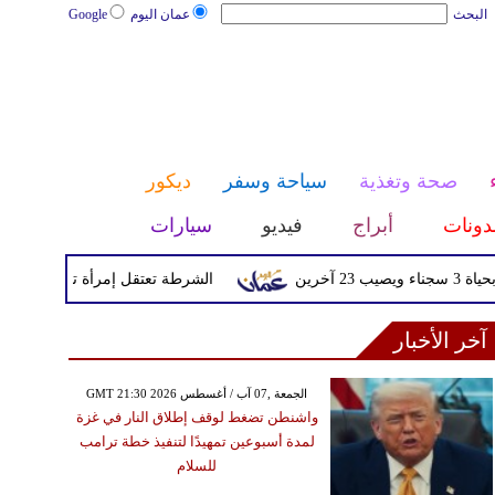
البحث
عمان اليوم
Google
صحة وتغذية
سياحة وسفر
ديكور
دونات
أبراج
فيديو
سيارات
الشرطة تعتقل إمرأة تم القبض عليها بعد
آخر الأخبار
GMT 21:30 2026 الجمعة ,07 آب / أغسطس
واشنطن تضغط لوقف إطلاق النار في غزة
لمدة أسبوعين تمهيدًا لتنفيذ خطة ترامب
للسلام