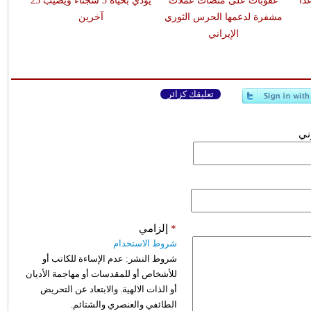
اً
عقوبات على منصات عملات
يودي بحياة 3 سجناء ويصيب 23
مشفرة لدعمها الحرس الثوري
آخرين
الإيراني
تعليقك كزائر
وني
*
إلزامي
شروط الاستخدام
شروط النشر:
عدم الإساءة للكاتب أو
للأشخاص أو للمقدسات أو مهاجمة الأديان
أو الذات الالهية. والابتعاد عن التحريض
الطائفي والعنصري والشتائم.