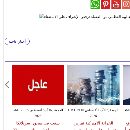
أخبار عاجلة
طس GMT 18:59
الجمعة ,07 آب / أغسطس GMT 19:10
الجمعة ,07 آب / أغسطس GMT 20:15
2026
2026
قع
الخزانة الأميركية تفرض
شغب في سجون سريلانكا