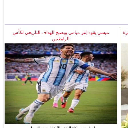
رة
ميسي يقود إنتر ميامي ويصبح الهداف التاريخي لكأس
الرابطتين
ليونيل ميسي، قائد المنتخب الأرجنتيني ونجم انتر ميامي