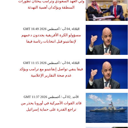
ولي العهد السعودي وترامب يبحثان تطورات
المنطقة ويؤكدان أهمية التهدئة
GMT 16:49 2026 الثلاثاء ,04 آب / أغسطس
مسؤولو الكرة الأفريقية يجددون دعمهم
لإنفانتينو قبل انتخابات رئاسة فيفا
GMT 11:15 2026 الثلاثاء ,04 آب / أغسطس
فيفا ينفي تواصل إنفانتينو مع ترامب ويؤكد
عدم صحة التقارير الإعلامية
GMT 11:37 2026 الأحد ,02 آب / أغسطس
قائد القوات الأميركية في أوروبا يحذر من
تراجع القدرة على حماية إسرائيل