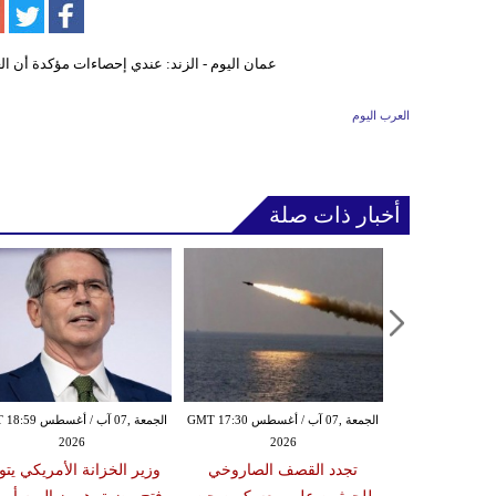
العرب اليوم
أخبار ذات صلة
الخميس ,06 آب / أغسطس GMT 21:59
الجمعة ,07 آب / أغسطس GMT 17:30
الجمعة ,07 آب / أغس
2026
2026
20
مدنياً في نجران جراء
تجدد القصف الصاروخي
وزير الخزانة الأمريكي يتو