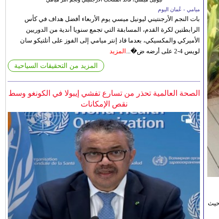
ميامي - عُمان اليوم
بات النجم الأرجنتيني ليونيل ميسي يوم الأربعاء أفضل هداف في كأس
الرابطتين لكرة القدم، المسابقة التي تجمع سنويا أندية من الدوريين
الأميركي والمكسيكي، بعدما قاد إنتر ميامي إلى الفوز على أتلتيكو سان
لويس 4-2 على أرضه ض�...
المزيد
المزيد من التحقيقات السياحية
الصحة العالمية تحذر من تسارع تفشي إيبولا في الكونغو وسط
نقص الإمكانات
حيث