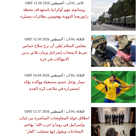
GMT 13:38 2026 الأحد ,02 آب / أغسطس
روساتوم تتهم أوكرانيا باستهداف محطة
زابوريجيا النووية بهجومين بطائرات مسيّرة
GMT 12:50 2026 الثلاثاء ,04 آب / أغسطس
مجلس السلام يُعلن أن نزع سلاح حماس
شرط لانسحاب إسرائيل وبيان ثلاثي يدين
الانتهاكات في غزة
GMT 16:04 2026 الثلاثاء ,04 آب / أغسطس
نيمار يؤجل حسم مستقبله ووالده يؤكد
استمراره في ملاعب كرة القدم
GMT 12:37 2026 الثلاثاء ,04 آب / أغسطس
انطلاق جولة المفاوضات المباشرة بين لبنان
وإسرائيل في روما و"حزب الله" يهاجم
المحادثات ويقول إنها ستجلب "العار"