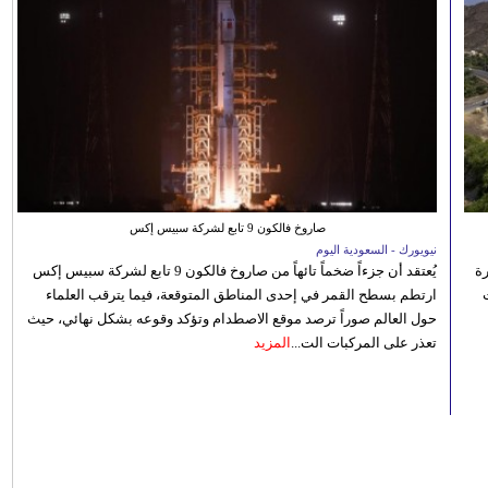
صاروخ فالكون 9 تابع لشركة سبيس إكس
نيويورك - السعودية اليوم
رة
يُعتقد أن جزءاً ضخماً تائهاً من صاروخ فالكون 9 تابع لشركة سبيس إكس
ارتطم بسطح القمر في إحدى المناطق المتوقعة، فيما يترقب العلماء
حول العالم صوراً ترصد موقع الاصطدام وتؤكد وقوعه بشكل نهائي، حيث
تعذر على المركبات الت...
المزيد