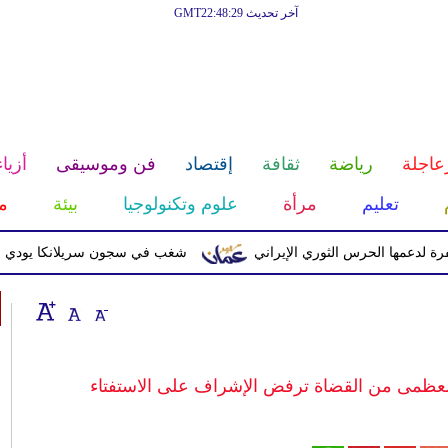
آخر تحديث GMT22:48:29
عاجلة
رياضة
ثقافة
إقتصاد
فن وموسيقى
أزياء
تعليم
مرأة
علوم وتكنولوجيا
بيئة
م
ا الحرس الثوري الإيراني
شغب في سجون سريلانكا يودي بحياة 3 سجناء ويصيب 23 آخرين
 العظمى من القضاة ترفض الإشراف على الاستفتاء