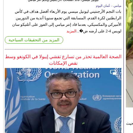
ميامي - عُمان اليوم
بات النجم الأرجنتيني ليونيل ميسي يوم الأربعاء أفضل هداف في كأس
الرابطتين لكرة القدم، المسابقة التي تجمع سنويا أندية من الدوريين
الأميركي والمكسيكي، بعدما قاد إنتر ميامي إلى الفوز على أتلتيكو سان
لويس 4-2 على أرضه ض�...
المزيد
المزيد من التحقيقات السياحية
الصحة العالمية تحذر من تسارع تفشي إيبولا في الكونغو وسط
نقص الإمكانات
حيث