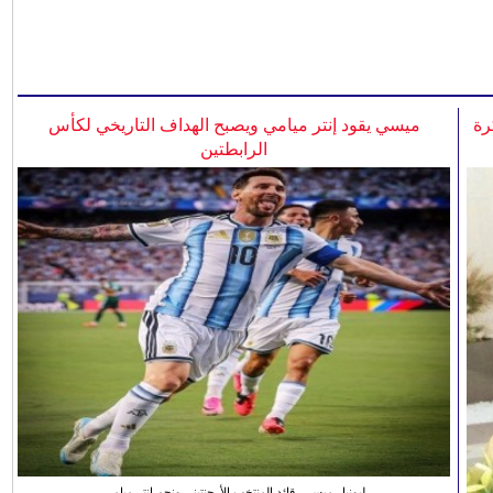
رة
ميسي يقود إنتر ميامي ويصبح الهداف التاريخي لكأس
الرابطتين
ليونيل ميسي، قائد المنتخب الأرجنتيني ونجم انتر ميامي