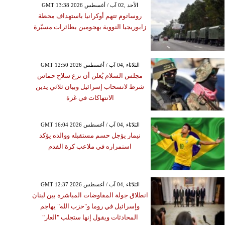
GMT 13:38 2026 الأحد ,02 آب / أغسطس
روساتوم تتهم أوكرانيا باستهداف محطة
زابوريجيا النووية بهجومين بطائرات مسيّرة
GMT 12:50 2026 الثلاثاء ,04 آب / أغسطس
مجلس السلام يُعلن أن نزع سلاح حماس
شرط لانسحاب إسرائيل وبيان ثلاثي يدين
الانتهاكات في غزة
GMT 16:04 2026 الثلاثاء ,04 آب / أغسطس
نيمار يؤجل حسم مستقبله ووالده يؤكد
استمراره في ملاعب كرة القدم
GMT 12:37 2026 الثلاثاء ,04 آب / أغسطس
انطلاق جولة المفاوضات المباشرة بين لبنان
وإسرائيل في روما و"حزب الله" يهاجم
المحادثات ويقول إنها ستجلب "العار"