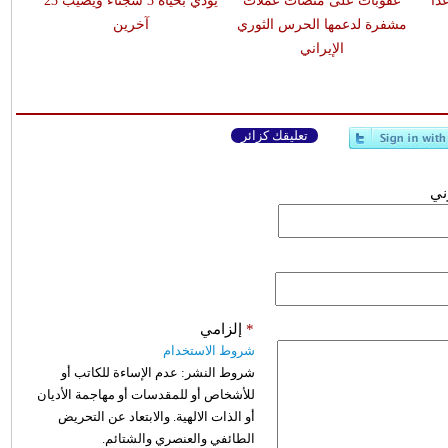
اً
عقوبات على منصات عملات
يودي بحياة 3 سجناء ويصيب 23
مشفرة لدعمها الحرس الثوري
آخرين
الإيراني
تعليقك كزائر
وني
*
إلزامي
شروط الاستخدام
شروط النشر:
عدم الإساءة للكاتب أو
للأشخاص أو للمقدسات أو مهاجمة الأديان
أو الذات الالهية. والابتعاد عن التحريض
الطائفي والعنصري والشتائم.