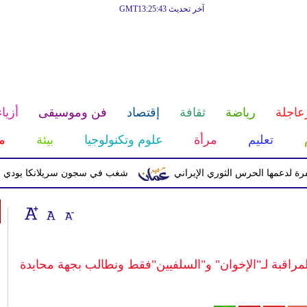
آخر تحديث GMT13:25:43
عاجلة
رياضة
ثقافة
إقتصاد
فن وموسيقى
أزياء
تعليم
مرأة
علوم وتكنولوجيا
بيئة
م
 الحرس الثوري الإيراني
شغب في سجون سريلانكا يودي بحياة 3 سجناء ويصيب 23 آخرين
مراقبة لـ"الإخوان" و"السلفيين"فقط ونطالب بجهة محايدة