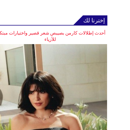
إخترنا لك
أحدث إطلالات كارمن بصيبص شعر قصير واختيارات مبتك
للأزياء