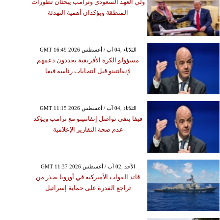
ولي العهد السعودي وترامب يبحثان تطورات
المنطقة ويؤكدان أهمية التهدئة
GMT 16:49 2026 الثلاثاء ,04 آب / أغسطس
مسؤولو الكرة الأفريقية يجددون دعمهم
لإنفانتينو قبل انتخابات رئاسة فيفا
GMT 11:15 2026 الثلاثاء ,04 آب / أغسطس
فيفا ينفي تواصل إنفانتينو مع ترامب ويؤكد
عدم صحة التقارير الإعلامية
GMT 11:37 2026 الأحد ,02 آب / أغسطس
قائد القوات الأميركية في أوروبا يحذر من
تراجع القدرة على حماية إسرائيل