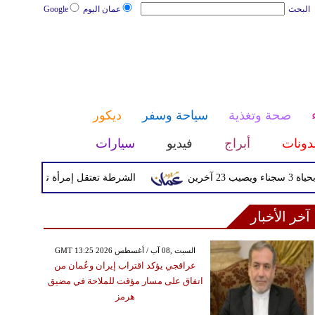
البحث
عمان اليوم
Google
صحة وتغذية
سياحة وسفر
ديكور
دونات
أبراج
فيديو
سيارات
الشرطة تعتقل إمرأة تم القبض عليها بعد
آخر الأخبار
GMT 13:25 2026 السبت ,08 آب / أغسطس
عراقجي يؤكد اقتراب إيران وعُمان من
اتفاق على مسار مؤقت للملاحة في مضيق
هرمز