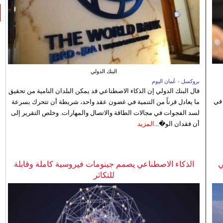
البنك الدولي
بروكسل - عُمان اليوم
قال البنك الدولي إن الذكاء الاصطناعي قد يمكن البلدان النامية من تحقيق
 في
ما يعادل قرناً من التنمية في غضون عقد واحد، شريطة أن تتحرك بسرعة
لسد الفجوات في مجالات الطاقة والاتصال والمهارات. وخلص التقرير إلى
أن فقدان الو�...
المزيد
ي
الذكاء الاصطناعي يصمم جينومات فيروسية كاملة وقابلة
للتكاثر