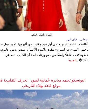
الفنانة بلقيس فتحي
أبوظبي - عُمان اليوم
أطلقت الفنانة بلقيس فتحي أول فيديو كليب من ألبومها الأخير «غِلّ»،
باختيار أغنية «زهر ليمون» لتكون باكورة الأعمال المصورة من الألبوم،
خطوة لاقت تفاعلًا واسعًا من جمهورها، خاصة أن الكليب ابتعد عن
الفك�...
المزيد
اليونسكو تعتمد مبادرة عُمانية لصون الحرف التقليدية ف
موقع قلعة بهلاء التاريخي