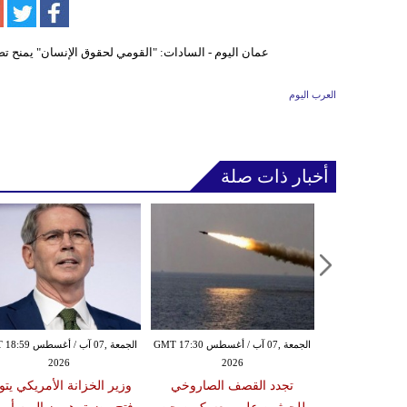
العرب اليوم
أخبار ذات صلة
الخميس ,06 آب / أغسطس GMT 21:59
الجمعة ,07 آب / أغسطس GMT 17:30
الجمعة ,07 آب / أغس
2026
2026
20
مدنياً في نجران جراء
تجدد القصف الصاروخي
وزير الخزانة الأمريكي يتو