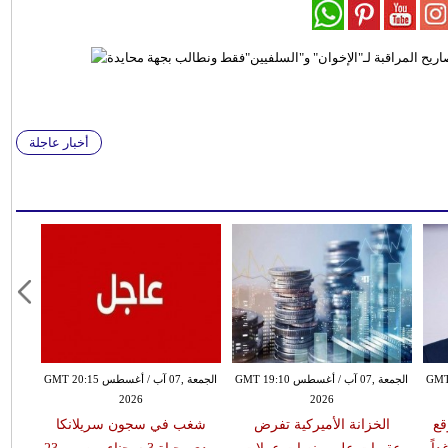
أخبار عاجلة
طس GMT 18:59
الجمعة ,07 آب / أغسطس GMT 19:10
الجمعة ,07 آب / أغسطس GMT 20:15
2026
2026
قع
الخزانة الأميركية تفرض
شغب في سجون سريلانكا