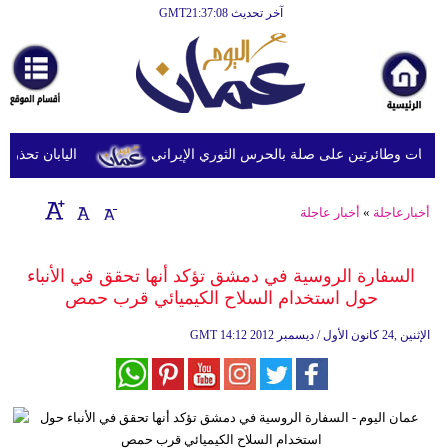
آخر تحديث GMT21:37:08
الرئيسية
أخبارعاجلة
رياضة
ثقافة
 وطائرتين على صلة بالحرس الثوري الإيراني
اليابان تحذر من ا
إقتصاد
أخبارعاجلة
»
أخبار عاجلة
فن
وموسيقى
السفارة الروسية في دمشق تؤكد أنها تحقق في الأنباء
حول استخدام السلاح الكيميائي قرب حمص
أزياء
14:12 2012 الإثنين ,24 كانون الأول / ديسمبر
GMT
صحة
وتغذية
سياحة