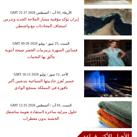
GMT 21:37 2026 الأربعاء ,05 آب / أغسطس
إيران تؤكد مؤقتية مسار الملاحة الجديد وتدرس
استئناف المحادثات مع واشنطن
GMT 09:39 2026 السبت ,25 تموز / يوليو
فساتين السهرة بزمزمات الخصر صيحة أنثوية
تتألق بها النجمات
GMT 16:13 2026 الأحد ,12 تموز / يوليو
عسير تُعزز جاذبيتها السياحية بتدشين أكبر
نافورة في المملكة بمنتجع الوادي
GMT 12:35 2026 السبت ,01 آب / أغسطس
حلول منزلية ساحرة لاستعادة نعومة مناشفكِ
الخشنة بدون معطرات
الأخبار الأكثر قراءة