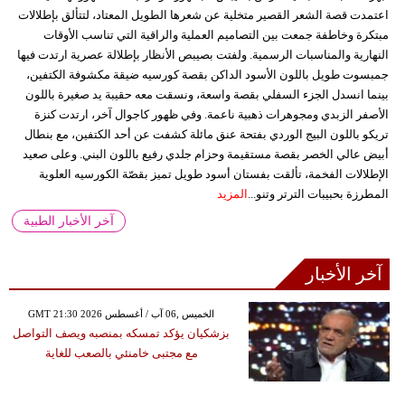
اعتمدت قصة الشعر القصير متخلية عن شعرها الطويل المعتاد، لتتألق بإطلالات
مبتكرة وخاطفة جمعت بين التصاميم العملية والراقية التي تناسب الأوقات
النهارية والمناسبات الرسمية. ولفتت بصيبص الأنظار بإطلالة عصرية ارتدت فيها
جمبسوت طويل باللون الأسود الداكن بقصة كورسيه ضيقة مكشوفة الكتفين،
بينما انسدل الجزء السفلي بقصة واسعة، ونسقت معه حقيبة يد صغيرة باللون
الأصفر الزبدي ومجوهرات ذهبية ناعمة. وفي ظهور كاجوال آخر، ارتدت كنزة
تريكو باللون البيج الوردي بفتحة عنق مائلة كشفت عن أحد الكتفين، مع بنطال
أبيض عالي الخصر بقصة مستقيمة وحزام جلدي رفيع باللون البني. وعلى صعيد
الإطلالات الفخمة، تألقت بفستان أسود طويل تميز بقصّة الكورسيه العلوية
المطرزة بحبيبات الترتر وتنو...
المزيد
آخر الأخبار الطبية
آخر الأخبار
GMT 21:30 2026 الخميس ,06 آب / أغسطس
بزشكيان يؤكد تمسكه بمنصبه ويصف التواصل
مع مجتبى خامنئي بالصعب للغاية