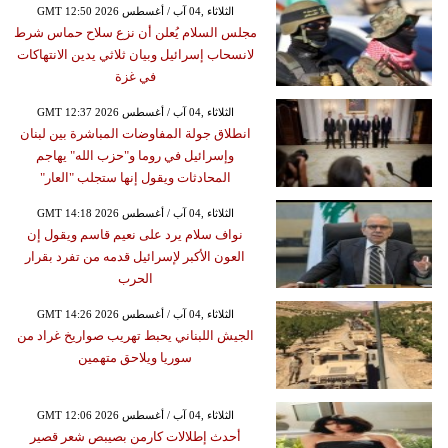
GMT 12:50 2026 الثلاثاء ,04 آب / أغسطس
مجلس السلام يُعلن أن نزع سلاح حماس شرط
لانسحاب إسرائيل وبيان ثلاثي يدين الانتهاكات
في غزة
GMT 12:37 2026 الثلاثاء ,04 آب / أغسطس
انطلاق جولة المفاوضات المباشرة بين لبنان
وإسرائيل في روما و"حزب الله" يهاجم
المحادثات ويقول إنها ستجلب "العار"
GMT 14:18 2026 الثلاثاء ,04 آب / أغسطس
نواف سلام يرد على نعيم قاسم ويقول إن
العون الأكبر لإسرائيل قدمه من تفرد بقرار
الحرب
GMT 14:26 2026 الثلاثاء ,04 آب / أغسطس
الجيش اللبناني يحبط تهريب صواريخ غراد من
سوريا ويلاحق متهمين
GMT 12:06 2026 الثلاثاء ,04 آب / أغسطس
أحدث إطلالات كارمن بصيبص شعر قصير