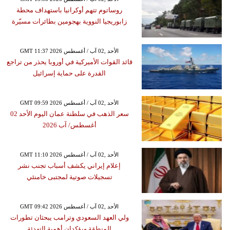
روساتوم تتهم أوكرانيا باستهداف محطة
زابوريجيا النووية بهجومين بطائرات مسيّرة
GMT 11:37 2026 الأحد ,02 آب / أغسطس
قائد القوات الأميركية في أوروبا يحذر من تراجع
القدرة على حماية إسرائيل
GMT 09:59 2026 الأحد ,02 آب / أغسطس
سعر الذهب في سلطنة عمان اليوم الأحد 02
أغسطس/ آب 2026
GMT 11:10 2026 الأحد ,02 آب / أغسطس
إعلام إيراني يكشف أسباب تجنب نشر
تسجيلات صوتية لمجتبى خامنئي
GMT 09:42 2026 الأحد ,02 آب / أغسطس
ولي العهد السعودي وترامب يبحثان تطورات
المنطقة ويؤكدان أهمية التهدئة