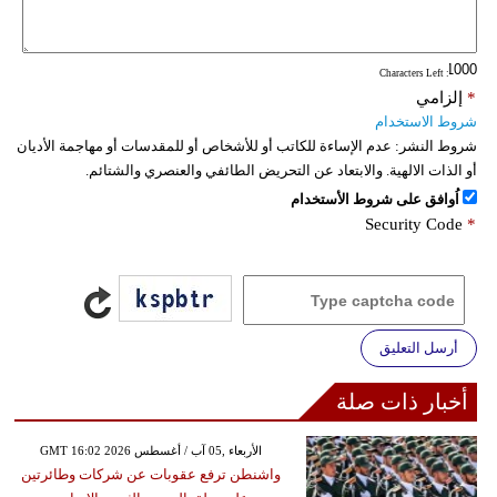
فيديو
: Characters Left
سيارات
*
إلزامي
شروط الاستخدام
شروط النشر:
عدم الإساءة للكاتب أو للأشخاص أو للمقدسات أو مهاجمة الأديان
أو الذات الالهية. والابتعاد عن التحريض الطائفي والعنصري والشتائم.
اُوافق على شروط الأستخدام
Security Code
*
أرسل التعليق
أخبار ذات صلة
GMT 16:02 2026 الأربعاء ,05 آب / أغسطس
واشنطن ترفع عقوبات عن شركات وطائرتين