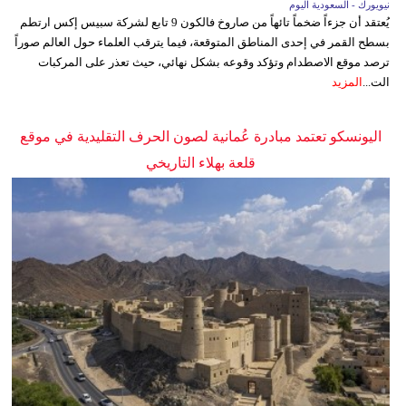
نيويورك - السعودية اليوم
يُعتقد أن جزءاً ضخماً تائهاً من صاروخ فالكون 9 تابع لشركة سبيس إكس ارتطم
بسطح القمر في إحدى المناطق المتوقعة، فيما يترقب العلماء حول العالم صوراً
ترصد موقع الاصطدام وتؤكد وقوعه بشكل نهائي، حيث تعذر على المركبات
الت...
المزيد
اليونسكو تعتمد مبادرة عُمانية لصون الحرف التقليدية في موقع
قلعة بهلاء التاريخي