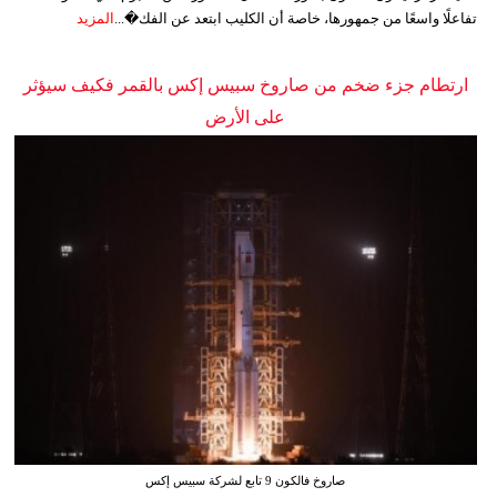
تفاعلًا واسعًا من جمهورها، خاصة أن الكليب ابتعد عن الفك�...
المزيد
ارتطام جزء ضخم من صاروخ سبيس إكس بالقمر فكيف سيؤثر
على الأرض
صاروخ فالكون 9 تابع لشركة سبيس إكس