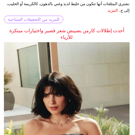
نشتري المثلجات أنها تتكون من خليط لذيذ وغني بالدهون، كالكريمة أو الحليب،
إلى ج...
المزيد
المزيد من التحقيقات السياحية
أحدث إطلالات كارمن بصيبص شعر قصير واختيارات مبتكرة
للأزياء