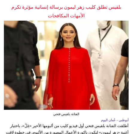
بلقيس تطلق كليب زهر ليمون برسالة إنسانية مؤثرة تكرم
الأمهات المكافحات
الفنانة بلقيس فتحي
أبوظبي - عُمان اليوم
أطلقت الفنانة بلقيس فتحي أول فيديو كليب من ألبومها الأخير «غِلّ»، باختيار
أغنية «زهر ليمون» لتكون باكورة الأعمال المصورة من الألبوم، في خطوة لاقت