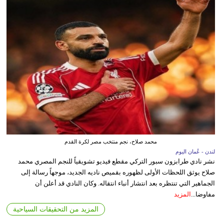
محمد صلاح، نجم منتخب مصر لكرة القدم
لندن - عُمان اليوم
نشر نادي طرابزون سبور التركي مقطع فيديو تشويقياً للنجم المصري محمد
صلاح يوثق اللحظات الأولى لظهوره بقميص ناديه الجديد، موجهاً رسالة إلى
الجماهير التي تنتظره بعد انتشار أنباء انتقاله. وكان النادي قد أعلن أن
مفاوضا...
المزيد
المزيد من التحقيقات السياحية