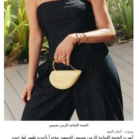
النجمة اللبنانية كارمن بصيبص
بيروت - عُمان اليوم
أبهرت النجمة اللبنانية كارمن بصيبص الجمهور مؤخراً بأحدث ظهور لها، حيث