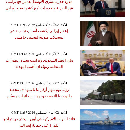
هدوء حذر بالشرق الأوسط بعد تراجع ترامب
عن الضربة وتحذيرات أميركية وتصعيد إيراني
GMT 11:10 2026 الأحد ,02 آب / أغسطس
إعلام إيراني يكشف أسباب تجنب نشر
تسجيلات صوتية لمجتبى خامنئي
GMT 09:42 2026 الأحد ,02 آب / أغسطس
ولي العهد السعودي وترامب يبحثان تطورات
المنطقة ويؤكدان أهمية التهدئة
GMT 13:38 2026 الأحد ,02 آب / أغسطس
روساتوم تتهم أوكرانيا باستهداف محطة
زابوريجيا النووية بهجومين بطائرات مسيّرة
GMT 11:37 2026 الأحد ,02 آب / أغسطس
قائد القوات الأميركية في أوروبا يحذر من تراجع
القدرة على حماية إسرائيل