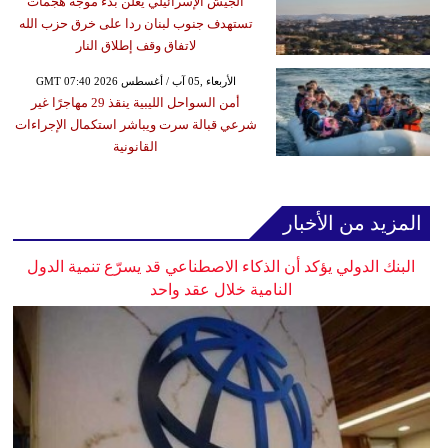
الجيش الإسرائيلي يعلن بدء موجة هجمات
تستهدف جنوب لبنان ردا على خرق حزب الله
لاتفاق وقف إطلاق النار
GMT 07:40 2026 الأربعاء ,05 آب / أغسطس
أمن السواحل الليبية ينقذ 29 مهاجرًا غير
شرعي قبالة سرت ويباشر استكمال الإجراءات
القانونية
المزيد من الأخبار
البنك الدولي يؤكد أن الذكاء الاصطناعي قد يسرّع تنمية الدول
النامية خلال عقد واحد