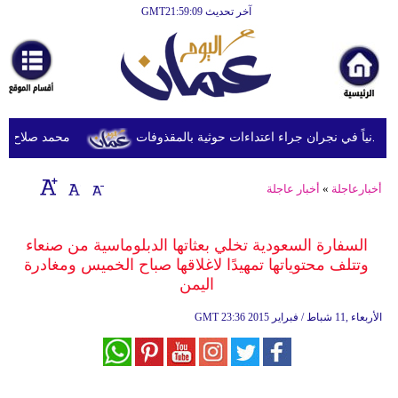
آخر تحديث GMT21:59:09
الرئيسية
أخبارعاجلة
رياضة
ثقافة
محمد صلاح يصل ترك
إقتصاد
أخبارعاجلة
»
أخبار عاجلة
فن
وموسيقى
السفارة السعودية تخلي بعثاتها الدبلوماسية من صنعاء
وتتلف محتوياتها تمهيدًا لاغلاقها صباح الخميس ومغادرة
أزياء
اليمن
صحة
23:36 2015 الأربعاء ,11 شباط / فبراير
GMT
وتغذية
سياحة