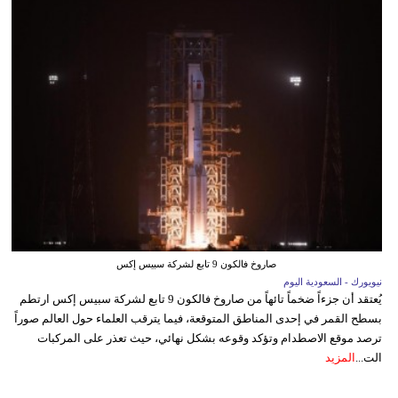
صاروخ فالكون 9 تابع لشركة سبيس إكس
نيويورك - السعودية اليوم
يُعتقد أن جزءاً ضخماً تائهاً من صاروخ فالكون 9 تابع لشركة سبيس إكس ارتطم
بسطح القمر في إحدى المناطق المتوقعة، فيما يترقب العلماء حول العالم صوراً
ترصد موقع الاصطدام وتؤكد وقوعه بشكل نهائي، حيث تعذر على المركبات
الت...
المزيد