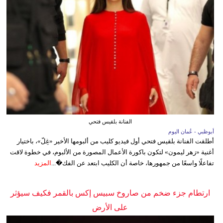
الفنانة بلقيس فتحي
أبوظبي - عُمان اليوم
أطلقت الفنانة بلقيس فتحي أول فيديو كليب من ألبومها الأخير «غِلّ»، باختيار
أغنية «زهر ليمون» لتكون باكورة الأعمال المصورة من الألبوم، في خطوة لاقت
تفاعلًا واسعًا من جمهورها، خاصة أن الكليب ابتعد عن الفك�...
المزيد
ارتطام جزء ضخم من صاروخ سبيس إكس بالقمر فكيف سيؤثر
على الأرض