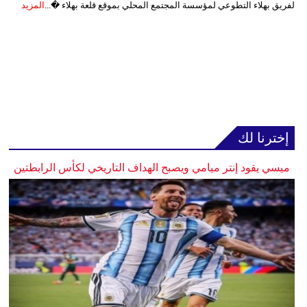
لفريق بهلاء التطوعي لمؤسسة المجتمع المحلي بموقع قلعة بهلاء �...
المزيد
إخترنا لك
ميسي يقود إنتر ميامي ويصبح الهداف التاريخي لكأس الرابطتين