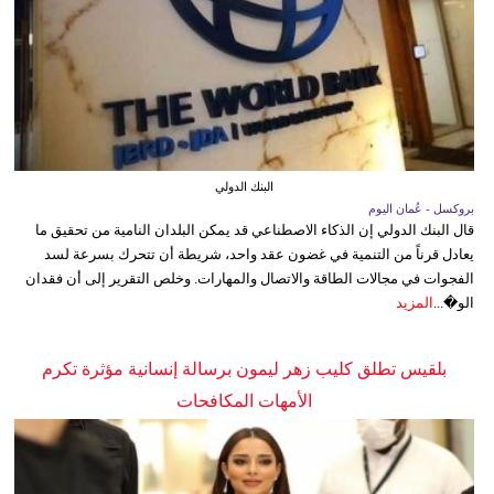
البنك الدولي
بروكسل - عُمان اليوم
قال البنك الدولي إن الذكاء الاصطناعي قد يمكن البلدان النامية من تحقيق ما
يعادل قرناً من التنمية في غضون عقد واحد، شريطة أن تتحرك بسرعة لسد
الفجوات في مجالات الطاقة والاتصال والمهارات. وخلص التقرير إلى أن فقدان
الو�...
المزيد
بلقيس تطلق كليب زهر ليمون برسالة إنسانية مؤثرة تكرم
الأمهات المكافحات