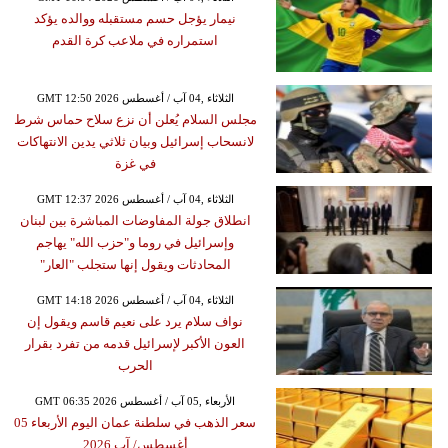
نيمار يؤجل حسم مستقبله ووالده يؤكد
استمراره في ملاعب كرة القدم
GMT 12:50 2026 الثلاثاء ,04 آب / أغسطس
مجلس السلام يُعلن أن نزع سلاح حماس شرط
لانسحاب إسرائيل وبيان ثلاثي يدين الانتهاكات
في غزة
GMT 12:37 2026 الثلاثاء ,04 آب / أغسطس
انطلاق جولة المفاوضات المباشرة بين لبنان
وإسرائيل في روما و"حزب الله" يهاجم
المحادثات ويقول إنها ستجلب "العار"
GMT 14:18 2026 الثلاثاء ,04 آب / أغسطس
نواف سلام يرد على نعيم قاسم ويقول إن
العون الأكبر لإسرائيل قدمه من تفرد بقرار
الحرب
GMT 06:35 2026 الأربعاء ,05 آب / أغسطس
سعر الذهب في سلطنة عمان اليوم الأربعاء 05
أغسطس/ آب 2026