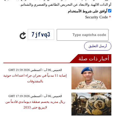
أو الذات الالهية. والابتعاد عن التحريض الطائفي والعنصري والشتائم.
اُوافق على شروط الأستخدام
Security Code
*
أرسل التعليق
أخبار ذات صلة
GMT 21:59 2026 الخميس ,06 آب / أغسطس
إصابة 11 مدنياً في نجران جراء اعتداءات حوثية
بالمقذوفات
GMT 17:19 2026 الخميس ,06 آب / أغسطس
ريال مدريد يحسم صفقة ديوماندي قادماً من
لايبزيغ حتى 2033