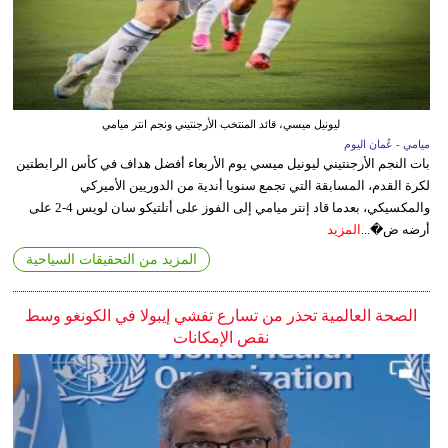
ليونيل ميسي، قائد المنتخب الأرجنتيني ونجم انتر ميامي
ميامي - عُمان اليوم
بات النجم الأرجنتيني ليونيل ميسي يوم الأربعاء أفضل هداف في كأس الرابطتين
لكرة القدم، المسابقة التي تجمع سنويا أندية من الدوريين الأميركي
والمكسيكي، بعدما قاد إنتر ميامي إلى الفوز على أتلتيكو سان لويس 4-2 على
أرضه ض�...
المزيد
المزيد من التحقيقات السياحية
الصحة العالمية تحذر من تسارع تفشي إيبولا في الكونغو وسط
نقص الإمكانات