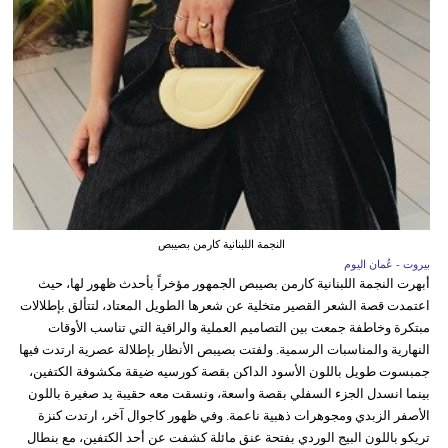
النجمة اللبنانية كارمن بصيبص
بيروت - عُمان اليوم
أبهرت النجمة اللبنانية كارمن بصيبص الجمهور مؤخراً بأحدث ظهور لها، حيث
اعتمدت قصة الشعر القصير متخلية عن شعرها الطويل المعتاد، لتتألق بإطلالات
مبتكرة وخاطفة جمعت بين التصاميم العملية والراقية التي تناسب الأوقات
النهارية والمناسبات الرسمية. ولفتت بصيبص الأنظار بإطلالة عصرية ارتدت فيها
جمبسوت طويل باللون الأسود الداكن بقصة كورسيه ضيقة مكشوفة الكتفين،
بينما انسدل الجزء السفلي بقصة واسعة، ونسقت معه حقيبة يد صغيرة باللون
الأصفر الزبدي ومجوهرات ذهبية ناعمة. وفي ظهور كاجوال آخر، ارتدت كنزة
تريكو باللون البيج الوردي بفتحة عنق مائلة كشفت عن أحد الكتفين، مع بنطال