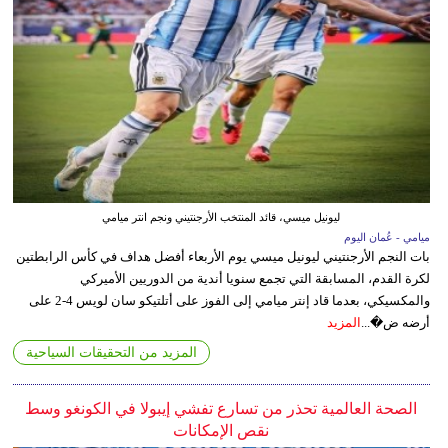
ليونيل ميسي، قائد المنتخب الأرجنتيني ونجم انتر ميامي
ميامي - عُمان اليوم
بات النجم الأرجنتيني ليونيل ميسي يوم الأربعاء أفضل هداف في كأس الرابطتين
لكرة القدم، المسابقة التي تجمع سنويا أندية من الدوريين الأميركي
والمكسيكي، بعدما قاد إنتر ميامي إلى الفوز على أتلتيكو سان لويس 4-2 على
أرضه ض�...
المزيد
المزيد من التحقيقات السياحية
الصحة العالمية تحذر من تسارع تفشي إيبولا في الكونغو وسط
نقص الإمكانات