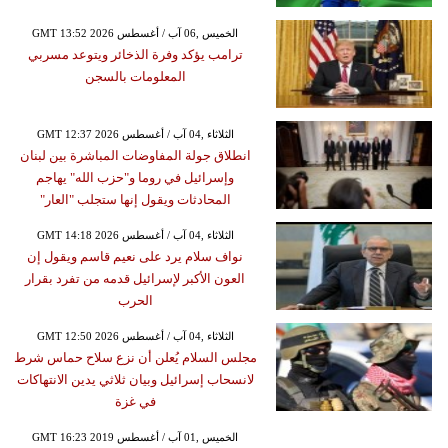
GMT 13:52 2026 الخميس ,06 آب / أغسطس
ترامب يؤكد وفرة الذخائر ويتوعد مسربي
المعلومات بالسجن
GMT 12:37 2026 الثلاثاء ,04 آب / أغسطس
انطلاق جولة المفاوضات المباشرة بين لبنان
وإسرائيل في روما و"حزب الله" يهاجم
المحادثات ويقول إنها ستجلب "العار"
GMT 14:18 2026 الثلاثاء ,04 آب / أغسطس
نواف سلام يرد على نعيم قاسم ويقول إن
العون الأكبر لإسرائيل قدمه من تفرد بقرار
الحرب
GMT 12:50 2026 الثلاثاء ,04 آب / أغسطس
مجلس السلام يُعلن أن نزع سلاح حماس شرط
لانسحاب إسرائيل وبيان ثلاثي يدين الانتهاكات
في غزة
GMT 16:23 2019 الخميس ,01 آب / أغسطس