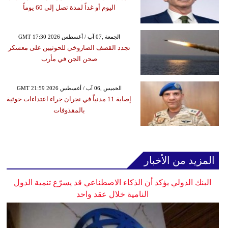
اليوم أو غداً لمدة تصل إلى 60 يوماً
GMT 17:30 2026 الجمعة ,07 آب / أغسطس
تجدد القصف الصاروخي للحوثيين على معسكر
صحن الجن في مأرب
GMT 21:59 2026 الخميس ,06 آب / أغسطس
إصابة 11 مدنياً في نجران جراء اعتداءات حوثية
بالمقذوفات
المزيد من الأخبار
البنك الدولي يؤكد أن الذكاء الاصطناعي قد يسرّع تنمية الدول
النامية خلال عقد واحد