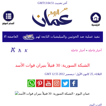
آخر تحديث GMT13:04:51
الرئيسية
أخبارعاجلة
رياضة
ثقافة
نفيذ عملية ضد الحوثيين والميليشيات التابعة لهم
العاصفة الاستوائ
إقتصاد
أخبارعاجلة
»
أخبار عاجلة
فن
وموسيقى
الشبكة السورية: 30 قتيلاً بنيران قوات الأسد
أزياء
12:55 2012 الثلاثاء ,25 كانون الأول / ديسمبر
GMT
صحة
وتغذية
سياحة
العرب اليوم