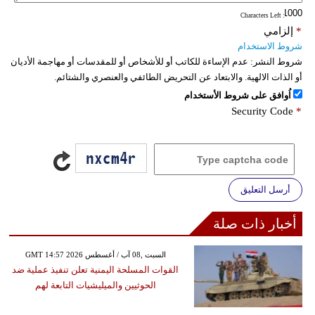
: Characters Left
فيديو
*
إلزامي
شروط الاستخدام
سيارات
شروط النشر:
عدم الإساءة للكاتب أو للأشخاص أو للمقدسات أو مهاجمة الأديان
أو الذات الالهية. والابتعاد عن التحريض الطائفي والعنصري والشتائم.
اُوافق على شروط الأستخدام
Security Code
*
أرسل التعليق
أخبار ذات صلة
GMT 14:57 2026 السبت ,08 آب / أغسطس
القوات المسلحة اليمنية تعلن تنفيذ عملية ضد
الحوثيين والميليشيات التابعة لهم