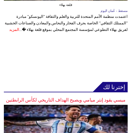
قلعة بهلاء
مسقط - عُمان اليوم
اعتمدت منظمة الأمم المتحدة للتربية والعلم والثقافة "اليونسكو" مبادرة
"الممتلك الثقافي" الخاصة بحرف الفخار والنحاس والمعادن والصناعات الخشبية
لفريق بهلاء التطوعي لمؤسسة المجتمع المحلي بموقع قلعة بهلاء �...
المزيد
إخترنا لك
ميسي يقود إنتر ميامي ويصبح الهداف التاريخي لكأس الرابطتين