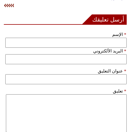
وسفر
ديكور
أرسل تعليقك
أخبار
*
الإسم
إعلام
*
البريد الألكتروني
تعليم
مرأة
*
عنوان التعليق
علوم
وتكنولوجيا
*
تعليق
بيئة
مدوَّنات
أبراج