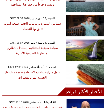
وتعتبره جزءاً من جغرافيا المواجهة
GMT 09:39 2026 السبت ,25 تموز / يوليو
فساتين السهرة بزمزمات الخصر صيحة أنثوية
تتألق بها النجمات
GMT 09:57 2026 السبت ,25 تموز / يوليو
سياحة صيفية استثنائية آيسلندا بانتظاركِ
بمناظرها الطبيعية الآسرة
GMT 12:35 2026 السبت ,01 آب / أغسطس
حلول منزلية ساحرة لاستعادة نعومة مناشفكِ
الخشنة بدون معطرات
الأخبار الأكثر قراءة
GMT 11:15 2026 الثلاثاء ,04 آب / أغسطس
فيفا ينفي تواصل إنفانتينو مع ترامب ويؤكد عدم