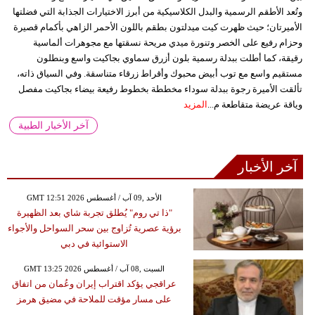
وتُعد الأطقم الرسمية والبدل الكلاسيكية من أبرز الاختيارات الجذابة التي فضلتها
الأميرتان؛ حيث ظهرت كيت ميدلتون بطقم باللون الأحمر الزاهي بأكمام قصيرة
وحزام رفيع على الخصر وتنورة ميدي مريحة نسقتها مع مجوهرات ألماسية
رقيقة، كما أطلت ببدلة رسمية بلون أزرق سماوي بجاكيت واسع وبنطلون
مستقيم واسع مع توب أبيض محبوك وأقراط زرقاء متناسقة. وفي السياق ذاته،
تألقت الأميرة رجوة ببدلة سوداء مخططة بخطوط رفيعة بيضاء بجاكيت مفصل
وياقة عريضة متقاطعة م...
المزيد
آخر الأخبار الطبية
آخر الأخبار
GMT 12:51 2026 الأحد ,09 آب / أغسطس
"ذا تي روم" يُطلق تجربة شاي بعد الظهيرة
برؤية عصرية تُزاوج بين سحر السواحل والأجواء
الاستوائية في دبي
GMT 13:25 2026 السبت ,08 آب / أغسطس
عراقجي يؤكد اقتراب إيران وعُمان من اتفاق
على مسار مؤقت للملاحة في مضيق هرمز