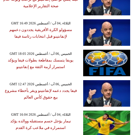
صحة التقارير الإعلامية
GMT 16:49 2026 الثلاثاء ,04 آب / أغسطس
مسؤولو الكرة الأفريقية يجددون دعمهم
لإنفانتينو قبل انتخابات رئاسة فيفا
GMT 18:05 2026 الخميس ,06 آب / أغسطس
يويفا يتمسك بمقاطعة بطولات فيفا ويؤكد
استمرار أزمة الثقة مع إنفانتينو
GMT 12:47 2026 الخميس ,06 آب / أغسطس
فيفا يجدد دعمه لإنفانتينو ويقر بأخطاء مشروع
بيع حقوق كأس العالم
GMT 16:04 2026 الثلاثاء ,04 آب / أغسطس
نيمار يؤجل حسم مستقبله ووالده يؤكد
استمراره في ملاعب كرة القدم