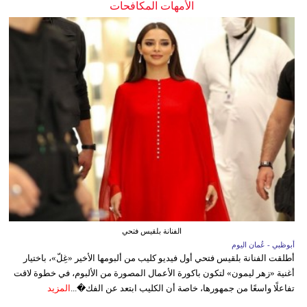
الأمهات المكافحات
الفنانة بلقيس فتحي
أبوظبي - عُمان اليوم
أطلقت الفنانة بلقيس فتحي أول فيديو كليب من ألبومها الأخير «غِلّ»، باختيار
أغنية «زهر ليمون» لتكون باكورة الأعمال المصورة من الألبوم، في خطوة لاقت
تفاعلًا واسعًا من جمهورها، خاصة أن الكليب ابتعد عن الفك�...
المزيد