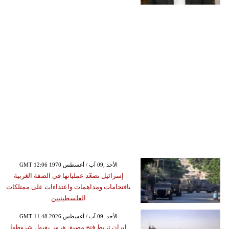
GMT 12:06 1970 الأحد ,09 آب / أغسطس
إسرائيل تصعّد عملياتها في الضفة الغربية
باقتحامات ومداهمات واعتداءات على ممتلكات
الفلسطينيين
GMT 11:48 2026 الأحد ,09 آب / أغسطس
إيران تربط فتح مضيق هرمز بقبول شروطها