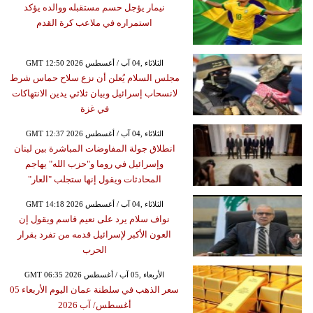
نيمار يؤجل حسم مستقبله ووالده يؤكد
استمراره في ملاعب كرة القدم
GMT 12:50 2026 الثلاثاء ,04 آب / أغسطس
مجلس السلام يُعلن أن نزع سلاح حماس شرط
لانسحاب إسرائيل وبيان ثلاثي يدين الانتهاكات
في غزة
GMT 12:37 2026 الثلاثاء ,04 آب / أغسطس
انطلاق جولة المفاوضات المباشرة بين لبنان
وإسرائيل في روما و"حزب الله" يهاجم
المحادثات ويقول إنها ستجلب "العار"
GMT 14:18 2026 الثلاثاء ,04 آب / أغسطس
نواف سلام يرد على نعيم قاسم ويقول إن
العون الأكبر لإسرائيل قدمه من تفرد بقرار
الحرب
GMT 06:35 2026 الأربعاء ,05 آب / أغسطس
سعر الذهب في سلطنة عمان اليوم الأربعاء 05
أغسطس/ آب 2026