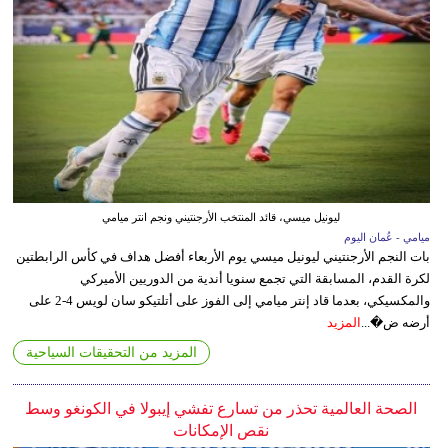
ليونيل ميسي، قائد المنتخب الأرجنتيني ونجم انتر ميامي
ميامي - عُمان اليوم
بات النجم الأرجنتيني ليونيل ميسي يوم الأربعاء أفضل هداف في كأس الرابطتين
لكرة القدم، المسابقة التي تجمع سنويا أندية من الدوريين الأميركي
والمكسيكي، بعدما قاد إنتر ميامي إلى الفوز على أتلتيكو سان لويس 4-2 على
أرضه ض�...
المزيد
المزيد من التحقيقات السياحية
الصحة العالمية تحذر من تسارع تفشي إيبولا في الكونغو وسط
نقص الإمكانات