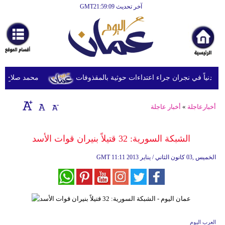
آخر تحديث GMT21:59:09
الرئيسية
أخبارعاجلة
رياضة
ثقافة
محمد صلاح يصل ترك
إقتصاد
أخبارعاجلة
»
أخبار عاجلة
فن
وموسيقى
الشبكة السورية: 32 قتيلاً بنيران قوات الأسد
أزياء
11:11 2013 الخميس ,03 كانون الثاني / يناير
GMT
صحة
وتغذية
سياحة
العرب اليوم