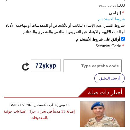
: Characters Left
فيديو
*
إلزامي
شروط الاستخدام
سيارات
شروط النشر:
عدم الإساءة للكاتب أو للأشخاص أو للمقدسات أو مهاجمة الأديان
أو الذات الالهية. والابتعاد عن التحريض الطائفي والعنصري والشتائم.
اُوافق على شروط الأستخدام
Security Code
*
أرسل التعليق
أخبار ذات صلة
GMT 21:59 2026 الخميس ,06 آب / أغسطس
إصابة 11 مدنياً في نجران جراء اعتداءات حوثية
بالمقذوفات