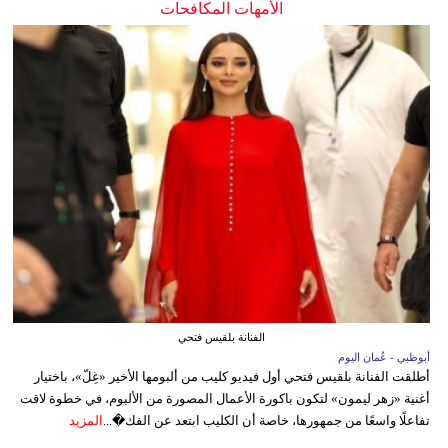
الأمهات المكافحات
الفنانة بلقيس فتحي
أبوظبي - عُمان اليوم
أطلقت الفنانة بلقيس فتحي أول فيديو كليب من ألبومها الأخير «غِلّ»، باختيار
أغنية «زهر ليمون» لتكون باكورة الأعمال المصورة من الألبوم، في خطوة لاقت
تفاعلًا واسعًا من جمهورها، خاصة أن الكليب ابتعد عن الفك�...
المزيد