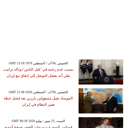
GMT 13:18 1970 الخميس ,06 آب / أغسطس
بسبب عدم رغبته في "قتل الناس"دونالد ترامب
يعلن أنه يفضَل التوصَل إلى إتفاق مع إيران
GMT 21:48 2026 الخميس ,06 آب / أغسطس
الموساد يقيل مسؤولين بارزين بعد فشل خطة
تغيير النظام في إيران
GMT 09:39 2026 السبت ,25 تموز / يوليو
فساتين السهرة بزمزمات الخصر صيحة أنثوية