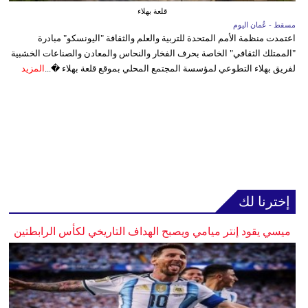
قلعة بهلاء
مسقط - عُمان اليوم
اعتمدت منظمة الأمم المتحدة للتربية والعلم والثقافة "اليونسكو" مبادرة
"الممتلك الثقافي" الخاصة بحرف الفخار والنحاس والمعادن والصناعات الخشبية
لفريق بهلاء التطوعي لمؤسسة المجتمع المحلي بموقع قلعة بهلاء �...
المزيد
إخترنا لك
ميسي يقود إنتر ميامي ويصبح الهداف التاريخي لكأس الرابطتين