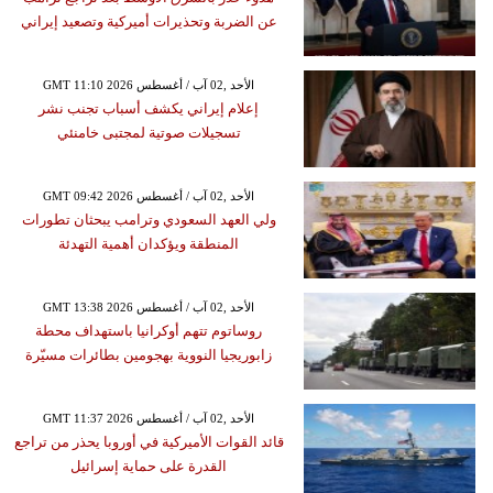
عن الضربة وتحذيرات أميركية وتصعيد إيراني
GMT 11:10 2026 الأحد ,02 آب / أغسطس
إعلام إيراني يكشف أسباب تجنب نشر
تسجيلات صوتية لمجتبى خامنئي
GMT 09:42 2026 الأحد ,02 آب / أغسطس
ولي العهد السعودي وترامب يبحثان تطورات
المنطقة ويؤكدان أهمية التهدئة
GMT 13:38 2026 الأحد ,02 آب / أغسطس
روساتوم تتهم أوكرانيا باستهداف محطة
زابوريجيا النووية بهجومين بطائرات مسيّرة
GMT 11:37 2026 الأحد ,02 آب / أغسطس
قائد القوات الأميركية في أوروبا يحذر من تراجع
القدرة على حماية إسرائيل