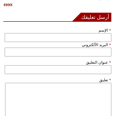
وسفر
ديكور
أرسل تعليقك
أخبار
*
الإسم
إعلام
*
البريد الألكتروني
تعليم
مرأة
*
عنوان التعليق
علوم
وتكنولوجيا
*
تعليق
بيئة
مدوَّنات
أبراج