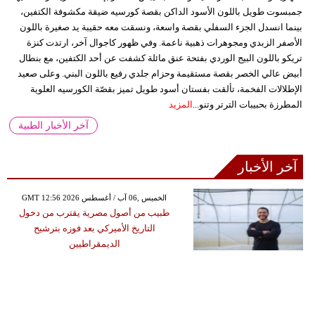
جمبسوت طويل باللون الأسود الداكن بقصة كورسيه ضيقة مكشوفة الكتفين،
بينما انسدل الجزء السفلي بقصة واسعة، ونسقت معه حقيبة يد صغيرة باللون
الأصفر الزبدي ومجوهرات ذهبية ناعمة. وفي ظهور كاجوال آخر، ارتدت كنزة
تريكو باللون البيج الوردي بفتحة عنق مائلة كشفت عن أحد الكتفين، مع بنطال
أبيض عالي الخصر بقصة مستقيمة وحزام جلدي رفيع باللون البني. وعلى صعيد
الإطلالات الفخمة، تألقت بفستان أسود طويل تميز بقصّة الكورسيه العلوية
المطرزة بحبيبات الترتر وتنو...
المزيد
آخر الأخبار الطبية
آخر الأخبار
GMT 12:56 2026 الخميس ,06 آب / أغسطس
طبيب من أصول مصرية يقترب من دخول
التاريخ الأميركي بعد فوزه بترشيح
الديمقراطيين