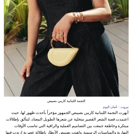
النجمة اللبنانية كارمن بصيبص
بيروت - عُمان اليوم
أبهرت النجمة اللبنانية كارمن بصيبص الجمهور مؤخراً بأحدث ظهور لها، حيث
اعتمدت قصة الشعر القصير متخلية عن شعرها الطويل المعتاد، لتتألق بإطلالات
مبتكرة وخاطفة جمعت بين التصاميم العملية والراقية التي تناسب الأوقات
النهارية والمناسبات الرسمية. ولفتت بصيبص الأنظار بإطلالة عصرية ارتدت فيها