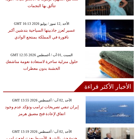
تتألق بها النجمات
GMT 16:13 2026 الأحد ,12 تموز / يوليو
عسير تُعزز جاذبيتها السياحية بتدشين أكبر
نافورة في المملكة بمنتجع الوادي
GMT 12:35 2026 السبت ,01 آب / أغسطس
حلول منزلية ساحرة لاستعادة نعومة مناشفكِ
الخشنة بدون معطرات
الأخبار الأكثر قراءة
GMT 13:55 2026 الأحد ,02 آب / أغسطس
إيران تنفي تصريحات ترامب وتؤكد عدم وجود
اتفاق لإعادة فتح مضيق هرمز
GMT 13:19 2026 الأحد ,02 آب / أغسطس
هدوء حذر بالشرق الأوسط بعد تراجع ترامب