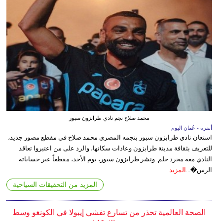
محمد صلاح نجم نادي طرابزون سبور
أنقرة - عُمان اليوم
استعان نادي طرابزون سبور بنجمه المصري محمد صلاح في مقطع مصور جديد،
للتعريف بثقافة مدينة طرابزون وعادات سكانها، والرد على من اعتبروا تعاقد
النادي معه مجرد حلم. ونشر طرابزون سبور، يوم الأحد، مقطعاً عبر حساباته
الرس�...
المزيد
المزيد من التحقيقات السياحية
الصحة العالمية تحذر من تسارع تفشي إيبولا في الكونغو وسط