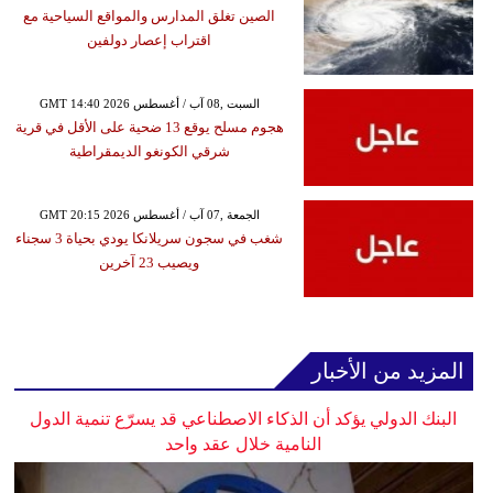
الصين تغلق المدارس والمواقع السياحية مع
اقتراب إعصار دولفين
GMT 14:40 2026 السبت ,08 آب / أغسطس
هجوم مسلح يوقع 13 ضحية على الأقل في قرية
شرقي الكونغو الديمقراطية
GMT 20:15 2026 الجمعة ,07 آب / أغسطس
شغب في سجون سريلانكا يودي بحياة 3 سجناء
ويصيب 23 آخرين
المزيد من الأخبار
البنك الدولي يؤكد أن الذكاء الاصطناعي قد يسرّع تنمية الدول
النامية خلال عقد واحد