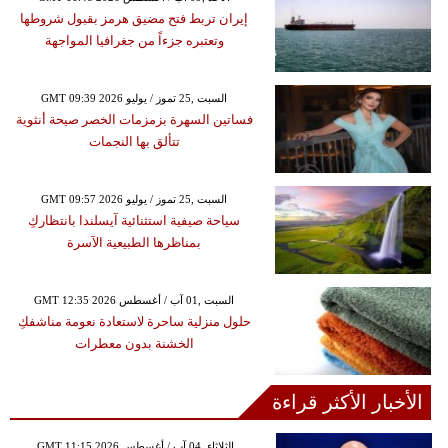
إيران تربط فتح مضيق هرمز بقبول شروطها
وتعتبره جزءاً من جغرافيا المواجهة
GMT 09:39 2026 السبت ,25 تموز / يوليو
فساتين السهرة بزمزمات الخصر صيحة أنثوية
تتألق بها النجمات
GMT 09:57 2026 السبت ,25 تموز / يوليو
سياحة صيفية استثنائية آيسلندا بانتظاركِ
بمناظرها الطبيعية الآسرة
GMT 12:35 2026 السبت ,01 آب / أغسطس
حلول منزلية ساحرة لاستعادة نعومة مناشفكِ
الخشنة بدون معطرات
الأخبار الأكثر قراءة
GMT 11:15 2026 الثلاثاء ,04 آب / أغسطس