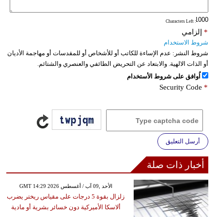
فيديو
: Characters Left
*
إلزامي
سيارات
شروط الاستخدام
شروط النشر:
عدم الإساءة للكاتب أو للأشخاص أو للمقدسات أو مهاجمة الأديان
أو الذات الالهية. والابتعاد عن التحريض الطائفي والعنصري والشتائم.
اُوافق على شروط الأستخدام
Security Code
*
أرسل التعليق
أخبار ذات صلة
GMT 14:29 2026 الأحد ,09 آب / أغسطس
زلزال بقوة 5 درجات على مقياس ريختر يضرب
ألاسكا الأميركية دون خسائر بشرية أو مادية