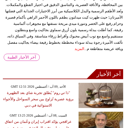
بين المحافظة، والأناقة العصرية، والتناسق الدقيق في اختيار القطع والمكملات.
وتُعد الأطقم الرسمية والبدل الكلاسيكية من أبرز الاختيارات الجذابة التي فضلتها
الأميرتان؛ حيث ظهرت كيت ميدلتون بطقم باللون الأحمر الزاهي بأكمام قصيرة
وحزام رفيع على الخصر وتنورة ميدي مريحة نسقتها مع مجوهرات ألماسية
رقيقة، كما أطلت ببدلة رسمية بلون أزرق سماوي بجاكيت واسع وبنطلون
مستقيم واسع مع توب أبيض محبوك وأقراط زرقاء متناسقة. وفي السياق ذاته،
تألقت الأميرة رجوة ببدلة سوداء مخططة بخطوط رفيعة بيضاء بجاكيت مفصل
وياقة عريضة متقاطعة م...
المزيد
آخر الأخبار الطبية
آخر الأخبار
GMT 12:51 2026 الأحد ,09 آب / أغسطس
"ذا تي روم" يُطلق تجربة شاي بعد الظهيرة
برؤية عصرية تُزاوج بين سحر السواحل والأجواء
الاستوائية في دبي
GMT 13:25 2026 السبت ,08 آب / أغسطس
عراقجي يؤكد اقتراب إيران وعُمان من اتفاق
على مسار مؤقت للملاحة في مضيق هرمز