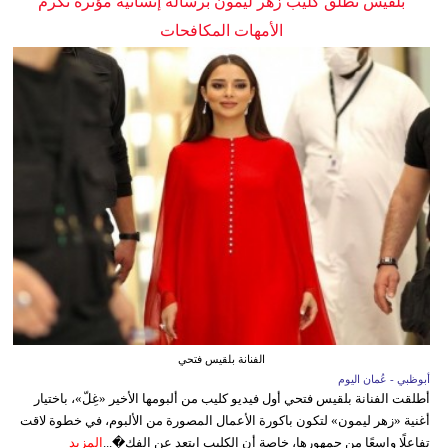
بلقيس تطلق كليب زهر ليمون برسالة إنسانية مؤثرة تكرم
الأمهات المكافحات
الفنانة بلقيس فتحي
أبوظبي - عُمان اليوم
أطلقت الفنانة بلقيس فتحي أول فيديو كليب من ألبومها الأخير «غِلّ»، باختيار
أغنية «زهر ليمون» لتكون باكورة الأعمال المصورة من الألبوم، في خطوة لاقت
تفاعلًا واسعًا من جمهورها، خاصة أن الكليب ابتعد عن الفك�...
المزيد