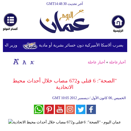
آخر تحديث GMT14:48:30
الرئيسية
أخبارعاجلة
رياضة
ثقافة
وزير الخزانة ال
إقتصاد
أخبارعاجلة
»
أخبار عاجلة
فن
وموسيقى
"الصحة": 6 قتلى و672 مصاب خلال أحداث محيط
الاتحادية
أزياء
10:05 2012 الخميس ,06 كانون الأول / ديسمبر
GMT
صحة
وتغذية
سياحة