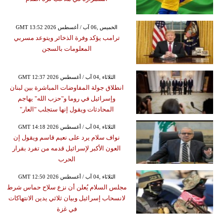
GMT 13:52 2026 الخميس ,06 آب / أغسطس
ترامب يؤكد وفرة الذخائر ويتوعد مسربي
المعلومات بالسجن
GMT 12:37 2026 الثلاثاء ,04 آب / أغسطس
انطلاق جولة المفاوضات المباشرة بين لبنان
وإسرائيل في روما و"حزب الله" يهاجم
المحادثات ويقول إنها ستجلب "العار"
GMT 14:18 2026 الثلاثاء ,04 آب / أغسطس
نواف سلام يرد على نعيم قاسم ويقول إن
العون الأكبر لإسرائيل قدمه من تفرد بقرار
الحرب
GMT 12:50 2026 الثلاثاء ,04 آب / أغسطس
مجلس السلام يُعلن أن نزع سلاح حماس شرط
لانسحاب إسرائيل وبيان ثلاثي يدين الانتهاكات
في غزة