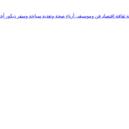
ة
ثقافة
إقتصاد
فن وموسيقى
أزياء
صحة وتغذية
سياحة وسفر
ديكور
أخب