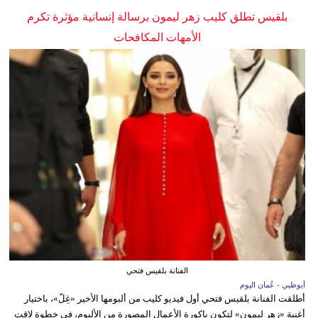
بلقيس تطلق كليب زهر ليمون برسالة إنسانية مؤثرة تكرم
الأمهات المكافحات
الفنانة بلقيس فتحي
أبوظبي - عُمان اليوم
أطلقت الفنانة بلقيس فتحي أول فيديو كليب من ألبومها الأخير «غِلّ»، باختيار
أغنية «زهر ليمون» لتكون باكورة الأعمال المصورة من الألبوم، في خطوة لاقت