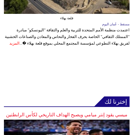
قلعة بهلاء
مسقط - عُمان اليوم
اعتمدت منظمة الأمم المتحدة للتربية والعلم والثقافة "اليونسكو" مبادرة
"الممتلك الثقافي" الخاصة بحرف الفخار والنحاس والمعادن والصناعات الخشبية
لفريق بهلاء التطوعي لمؤسسة المجتمع المحلي بموقع قلعة بهلاء �...
المزيد
إخترنا لك
ميسي يقود إنتر ميامي ويصبح الهداف التاريخي لكأس الرابطتين