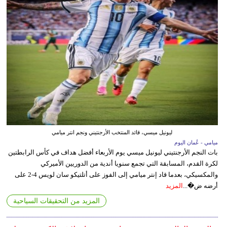
ليونيل ميسي، قائد المنتخب الأرجنتيني ونجم انتر ميامي
ميامي - عُمان اليوم
بات النجم الأرجنتيني ليونيل ميسي يوم الأربعاء أفضل هداف في كأس الرابطتين
لكرة القدم، المسابقة التي تجمع سنويا أندية من الدوريين الأميركي
والمكسيكي، بعدما قاد إنتر ميامي إلى الفوز على أتلتيكو سان لويس 4-2 على
أرضه ض�...
المزيد
المزيد من التحقيقات السياحية