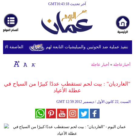
آخر تحديث GMT16:43:18
الرئيسية
أخبارعاجلة
رياضة
ثقافة
تنفيذ عملية ضد الحوثيين والميليشيات التابعة لهم
العاصفة الاستوائ
إقتصاد
أخبارعاجلة
»
أخبار عاجلة
فن
وموسيقى
"الغارديان" : بيت لحم تستقطب عددًا كبيرًا من السياح في
عطلة الأعياد
أزياء
12:59 2012 السبت ,22 كانون الأول / ديسمبر
GMT
صحة
وتغذية
سياحة