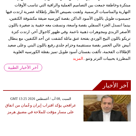
مبتكرة وخاطفة جمعت بين التصاميم العملية والراقية التي تناسب الأوقات
النهارية والمناسبات الرسمية. ولفتت بصيبص الأنظار بإطلالة عصرية ارتدت فيها
جمبسوت طويل باللون الأسود الداكن بقصة كورسيه ضيقة مكشوفة الكتفين،
بينما انسدل الجزء السفلي بقصة واسعة، ونسقت معه حقيبة يد صغيرة باللون
الأصفر الزبدي ومجوهرات ذهبية ناعمة. وفي ظهور كاجوال آخر، ارتدت كنزة
تريكو باللون البيج الوردي بفتحة عنق مائلة كشفت عن أحد الكتفين، مع بنطال
أبيض عالي الخصر بقصة مستقيمة وحزام جلدي رفيع باللون البني. وعلى صعيد
الإطلالات الفخمة، تألقت بفستان أسود طويل تميز بقصّة الكورسيه العلوية
المطرزة بحبيبات الترتر وتنو...
المزيد
آخر الأخبار الطبية
آخر الأخبار
GMT 13:25 2026 السبت ,08 آب / أغسطس
عراقجي يؤكد اقتراب إيران وعُمان من اتفاق
على مسار مؤقت للملاحة في مضيق هرمز