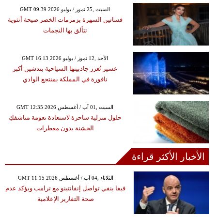
GMT 09:39 2026 السبت ,25 تموز / يوليو
فساتين السهرة بزمزمات الخصر صيحة أنثوية
تتألق بها النجمات
GMT 16:13 2026 الأحد ,12 تموز / يوليو
عسير تُعزز جاذبيتها السياحية بتدشين أكبر
نافورة في المملكة بمنتجع الوادي
GMT 12:35 2026 السبت ,01 آب / أغسطس
حلول منزلية ساحرة لاستعادة نعومة مناشفكِ
الخشنة بدون معطرات
الأخبار الأكثر قراءة
GMT 11:15 2026 الثلاثاء ,04 آب / أغسطس
فيفا ينفي تواصل إنفانتينو مع ترامب ويؤكد عدم
صحة التقارير الإعلامية