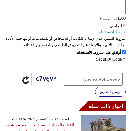
فيديو
: Characters Left
سيارات
*
إلزامي
شروط الاستخدام
شروط النشر:
عدم الإساءة للكاتب أو للأشخاص أو للمقدسات أو مهاجمة الأديان
أو الذات الالهية. والابتعاد عن التحريض الطائفي والعنصري والشتائم.
اُوافق على شروط الأستخدام
Security Code
*
أرسل التعليق
أخبار ذات صلة
GMT 14:57 2026 السبت ,08 آب / أغسطس
القوات المسلحة اليمنية تعلن تنفيذ عملية ضد