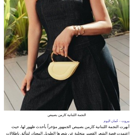
النجمة اللبنانية كارمن بصيبص
بيروت - عُمان اليوم
أبهرت النجمة اللبنانية كارمن بصيبص الجمهور مؤخراً بأحدث ظهور لها، حيث
اعتمدت قصة الشعر القصير متخلية عن شعرها الطويل المعتاد، لتتألق بإطلالات