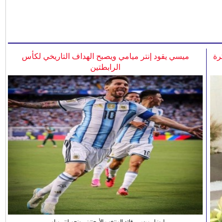
رة
ميسي يقود إنتر ميامي ويصبح الهداف التاريخي لكأس
الرابطتين
ليونيل ميسي، قائد المنتخب الأرجنتيني ونجم انتر ميامي