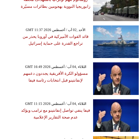
زابوريجيا النووية بهجومين بطائرات مسيّرة
GMT 11:37 2026 الأحد ,02 آب / أغسطس
قائد القوات الأميركية في أوروبا يحذر من
تراجع القدرة على حماية إسرائيل
GMT 16:49 2026 الثلاثاء ,04 آب / أغسطس
مسؤولو الكرة الأفريقية يجددون دعمهم
لإنفانتينو قبل انتخابات رئاسة فيفا
GMT 11:15 2026 الثلاثاء ,04 آب / أغسطس
فيفا ينفي تواصل إنفانتينو مع ترامب ويؤكد
عدم صحة التقارير الإعلامية