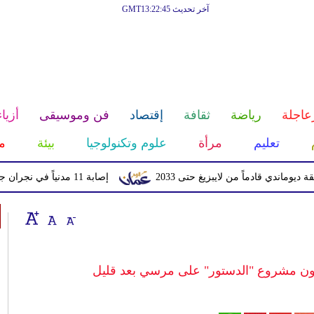
آخر تحديث GMT13:22:45
عاجلة
رياضة
ثقافة
إقتصاد
فن وموسيقى
أزياء
تعليم
مرأة
علوم وتكنولوجيا
بيئة
م
قادماً من لايبزيغ حتى 2033
إصابة 11 مدنياً في نجران جراء اعتداءات حوثية بالمقذوفات
ضون مشروع "الدستور" على مرسي بعد قليل