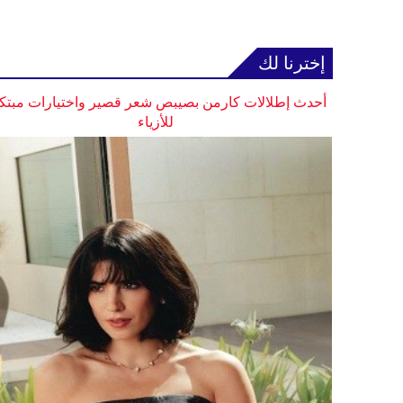
إخترنا لك
أحدث إطلالات كارمن بصيبص شعر قصير واختيارات مبتك
للأزياء