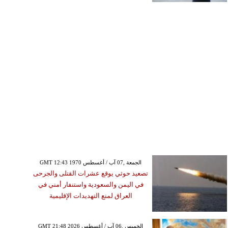
GMT 12:43 1970 الجمعة ,07 آب / أغسطس
تصعيد حوثي يوقع عشرات القتلى والجرحى
في اليمن والسعودية واستنفار أمني في
العراق لمنع التهديدات الإقليمية
GMT 21:48 2026 الخميس ,06 آب / أغسطس