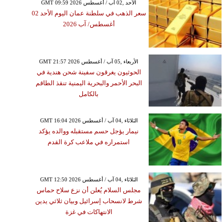
GMT 09:59 2026 الأحد ,02 آب / أغسطس
سعر الذهب في سلطنة عمان اليوم الأحد 02
أغسطس/ آب 2026
GMT 21:57 2026 الأربعاء ,05 آب / أغسطس
الحوثيون يغرقون سفينة شحن هندية في
البحر الأحمر والبحرية اليمنية تنقذ الطاقم
بالكامل
GMT 16:04 2026 الثلاثاء ,04 آب / أغسطس
نيمار يؤجل حسم مستقبله ووالده يؤكد
استمراره في ملاعب كرة القدم
GMT 12:50 2026 الثلاثاء ,04 آب / أغسطس
مجلس السلام يُعلن أن نزع سلاح حماس
شرط لانسحاب إسرائيل وبيان ثلاثي يدين
الانتهاكات في غزة