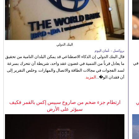
البنك الدولي
بروكسل - عُمان اليوم
قال البنك الدولي إن الذكاء الاصطناعي قد يمكن البلدان النامية من تحقيق
 في
ما يعادل قرناً من التنمية في غضون عقد واحد، شريطة أن تتحرك بسرعة
لسد الفجوات في مجالات الطاقة والاتصال والمهارات. وخلص التقرير إلى
أن فقدان الو�...
المزيد
ي
ارتطام جزء ضخم من صاروخ سبيس إكس بالقمر فكيف
سيؤثر على الأرض