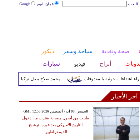
البحث
عمان اليوم
Google
صحة وتغذية
سياحة وسفر
ديكور
دونات
أبراج
فيديو
سيارات
محمد صلاح يصل تركيا الأربعاء لإتمام انتق
آخر الأخبار
GMT 12:56 2026 الخميس ,06 آب / أغسطس
طبيب من أصول مصرية يقترب من دخول
التاريخ الأميركي بعد فوزه بترشيح
الديمقراطيين