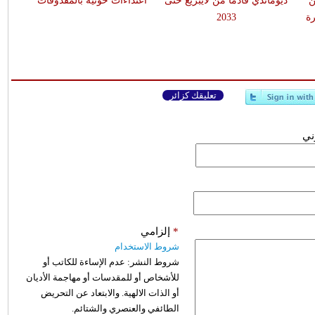
ن
ديوماندي قادماً من لايبزيغ حتى
اعتداءات حوثية بالمقذوفات
ة
2033
تعليقك كزائر
وني
*
إلزامي
شروط الاستخدام
شروط النشر:
عدم الإساءة للكاتب أو
للأشخاص أو للمقدسات أو مهاجمة الأديان
أو الذات الالهية. والابتعاد عن التحريض
الطائفي والعنصري والشتائم.