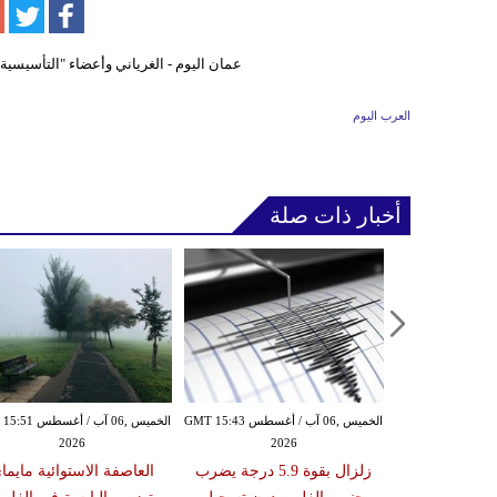
العرب اليوم
أخبار ذات صلة
الأربعاء ,05 آب / أغسطس GMT 16:02
الخميس ,06 آب / أغسطس GMT 15:43
الخميس ,06 آب / أغ
2026
2026
20
 عقوبات عن
زلزال بقوة 5.9 درجة يضرب
العاصفة الاستوائية مايما