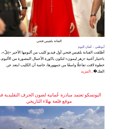
الفنانة بلقيس فتحي
أبوظبي - عُمان اليوم
أطلقت الفنانة بلقيس فتحي أول فيديو كليب من ألبومها الأخير «غِلّ»،
باختيار أغنية «زهر ليمون» لتكون باكورة الأعمال المصورة من الألبوم،
خطوة لاقت تفاعلًا واسعًا من جمهورها، خاصة أن الكليب ابتعد عن
الفك�...
المزيد
اليونسكو تعتمد مبادرة عُمانية لصون الحرف التقليدية ف
موقع قلعة بهلاء التاريخي