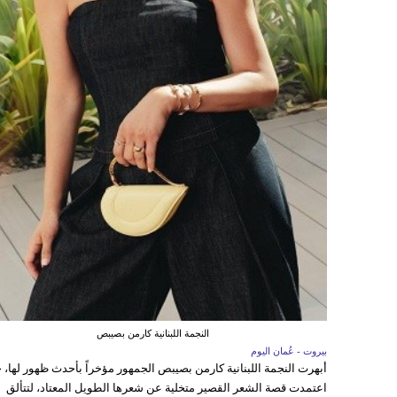
النجمة اللبنانية كارمن بصيبص
بيروت - عُمان اليوم
أبهرت النجمة اللبنانية كارمن بصيبص الجمهور مؤخراً بأحدث ظهور لها، 
اعتمدت قصة الشعر القصير متخلية عن شعرها الطويل المعتاد، لتتألق