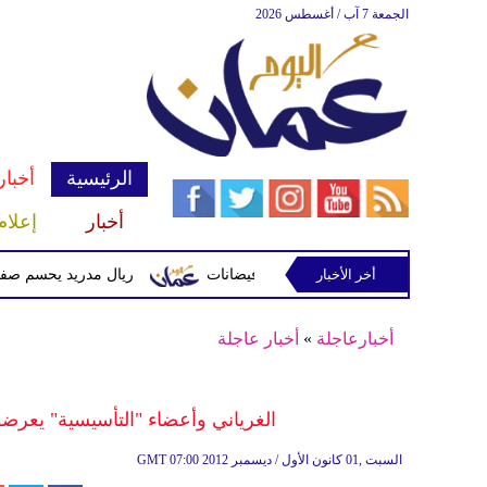
الجمعة 7 آب / أغسطس 2026
الرئيسية
أخبار
أخبار
إعلام
أخر الأخبار
 وتحذيرات من أمطار غزيرة وفيضانات
ريال مدريد يحسم صفقة ديوماندي 
أخبارعاجلة
»
أخبار عاجلة
الغرياني وأعضاء "التأسيسية" يعر
07:00 2012 السبت ,01 كانون الأول / ديسمبر
GMT