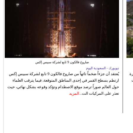
صاروخ فالكون 9 تابع لشركة سبيس إكس
نيويورك - السعودية اليوم
رة
يُعتقد أن جزءاً ضخماً تائهاً من صاروخ فالكون 9 تابع لشركة سبيس إكس
ارتطم بسطح القمر في إحدى المناطق المتوقعة، فيما يترقب العلماء
حول العالم صوراً ترصد موقع الاصطدام وتؤكد وقوعه بشكل نهائي، حيث
تعذر على المركبات الت...
المزيد