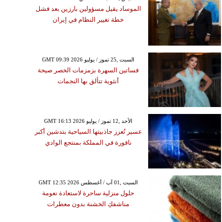
الموساد يقيل مسؤولين بارزين بعد فشل
خطة تغيير النظام في إيران
GMT 09:39 2026 السبت ,25 تموز / يوليو
فساتين السهرة بزمزمات الخصر صيحة
أنثوية تتألق بها النجمات
GMT 16:13 2026 الأحد ,12 تموز / يوليو
عسير تُعزز جاذبيتها السياحية بتدشين أكبر
نافورة في المملكة بمنتجع الوادي
GMT 12:35 2026 السبت ,01 آب / أغسطس
حلول منزلية ساحرة لاستعادة نعومة
مناشفكِ الخشنة بدون معطرات