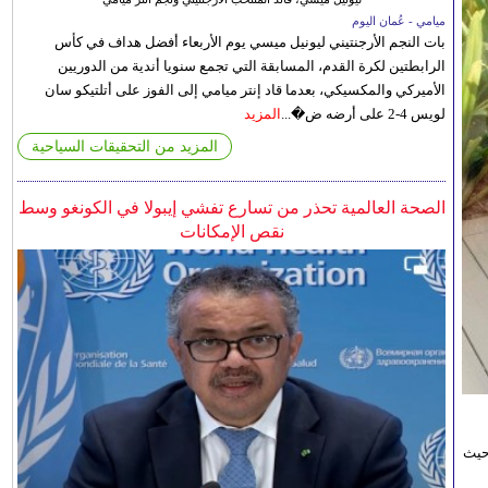
ميامي - عُمان اليوم
بات النجم الأرجنتيني ليونيل ميسي يوم الأربعاء أفضل هداف في كأس
الرابطتين لكرة القدم، المسابقة التي تجمع سنويا أندية من الدوريين
الأميركي والمكسيكي، بعدما قاد إنتر ميامي إلى الفوز على أتلتيكو سان
لويس 4-2 على أرضه ض�...
المزيد
المزيد من التحقيقات السياحية
الصحة العالمية تحذر من تسارع تفشي إيبولا في الكونغو وسط
نقص الإمكانات
حيث