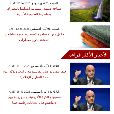
GMT 09:57 2026 السبت ,25 تموز / يوليو
سياحة صيفية استثنائية آيسلندا بانتظاركِ
بمناظرها الطبيعية الآسرة
GMT 12:35 2026 السبت ,01 آب / أغسطس
حلول منزلية ساحرة لاستعادة نعومة مناشفكِ
الخشنة بدون معطرات
الأخبار الأكثر قراءة
GMT 11:15 2026 الثلاثاء ,04 آب / أغسطس
فيفا ينفي تواصل إنفانتينو مع ترامب ويؤكد عدم
صحة التقارير الإعلامية
GMT 16:49 2026 الثلاثاء ,04 آب / أغسطس
مسؤولو الكرة الأفريقية يجددون دعمهم
لإنفانتينو قبل انتخابات رئاسة فيفا