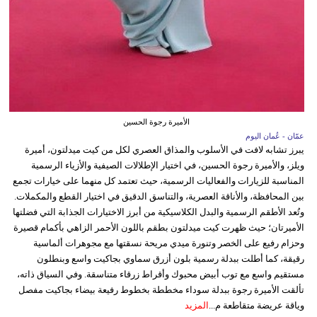
الأميرة رجوة الحسين
عمّان - عُمان اليوم
يبرز تشابه لافت في الأسلوب والمذاق العصري لكل من كيت ميدلتون، أميرة
ويلز، والأميرة رجوة الحسين، في اختيار الإطلالات الصيفية والأزياء الرسمية
المناسبة للزيارات والفعاليات الرسمية، حيث تعتمد كل منهما على خيارات تجمع
بين المحافظة، والأناقة العصرية، والتناسق الدقيق في اختيار القطع والمكملات.
وتُعد الأطقم الرسمية والبدل الكلاسيكية من أبرز الاختيارات الجذابة التي فضلتها
الأميرتان؛ حيث ظهرت كيت ميدلتون بطقم باللون الأحمر الزاهي بأكمام قصيرة
وحزام رفيع على الخصر وتنورة ميدي مريحة نسقتها مع مجوهرات ألماسية
رقيقة، كما أطلت ببدلة رسمية بلون أزرق سماوي بجاكيت واسع وبنطلون
مستقيم واسع مع توب أبيض محبوك وأقراط زرقاء متناسقة. وفي السياق ذاته،
تألقت الأميرة رجوة ببدلة سوداء مخططة بخطوط رفيعة بيضاء بجاكيت مفصل
وياقة عريضة متقاطعة م...
المزيد