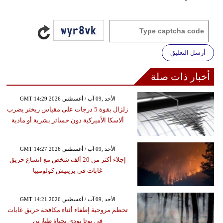
أرسل التعليق
أخبار ذات صلة
GMT 14:29 2026 الأحد ,09 آب / أغسطس
زلزال بقوة 5 درجات على مقياس ريختر يضرب
ألاسكا الأميركية دون خسائر بشرية أو مادية
GMT 14:27 2026 الأحد ,09 آب / أغسطس
إجلاء أكثر من 20 ألف شخص مع اتساع حريق
غابات في بريتيش كولومبيا
GMT 14:21 2026 الأحد ,09 آب / أغسطس
تحطم مروحية إطفاء أثناء مكافحة حريق غابات
في يوتا يودي بحياة طيارين