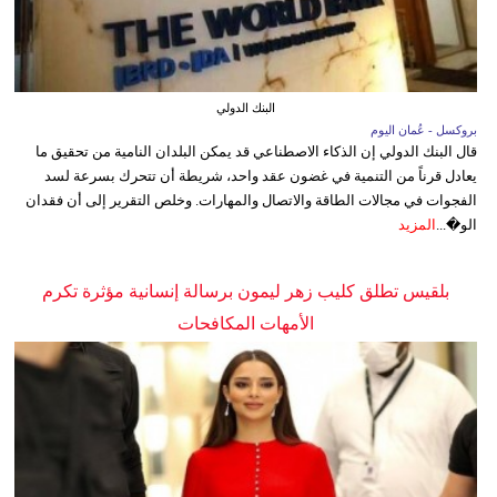
البنك الدولي
بروكسل - عُمان اليوم
قال البنك الدولي إن الذكاء الاصطناعي قد يمكن البلدان النامية من تحقيق ما
يعادل قرناً من التنمية في غضون عقد واحد، شريطة أن تتحرك بسرعة لسد
الفجوات في مجالات الطاقة والاتصال والمهارات. وخلص التقرير إلى أن فقدان
الو�...
المزيد
بلقيس تطلق كليب زهر ليمون برسالة إنسانية مؤثرة تكرم
الأمهات المكافحات