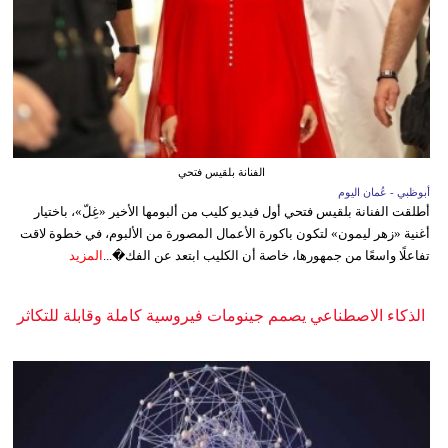
الفنانة بلقيس فتحي
أبوظبي - عُمان اليوم
أطلقت الفنانة بلقيس فتحي أول فيديو كليب من ألبومها الأخير «غِلّ»، باختيار
أغنية «زهر ليمون» لتكون باكورة الأعمال المصورة من الألبوم، في خطوة لاقت
تفاعلًا واسعًا من جمهورها، خاصة أن الكليب ابتعد عن الفك�...
المزيد
الذكاء الاصطناعي يصمم جينومات فيروسية كاملة وقابلة للتكاثر