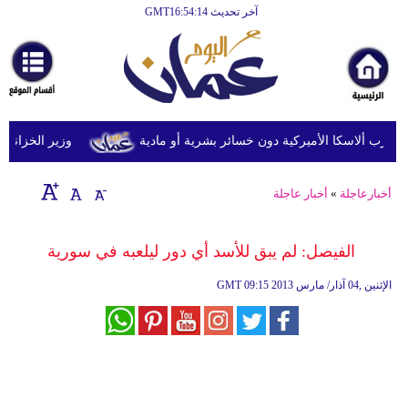
آخر تحديث GMT16:54:14
الرئيسية
أخبارعاجلة
رياضة
ثقافة
وزير الخزانة الأمري
إقتصاد
أخبارعاجلة
»
أخبار عاجلة
فن
وموسيقى
الفيصل: لم يبق للأسد أي دور ليلعبه في سورية
أزياء
09:15 2013 الإثنين ,04 آذار/ مارس
GMT
صحة
وتغذية
سياحة