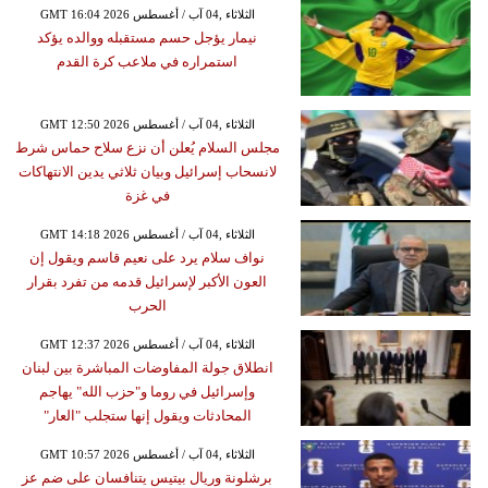
GMT 16:04 2026 الثلاثاء ,04 آب / أغسطس
نيمار يؤجل حسم مستقبله ووالده يؤكد
استمراره في ملاعب كرة القدم
GMT 12:50 2026 الثلاثاء ,04 آب / أغسطس
مجلس السلام يُعلن أن نزع سلاح حماس شرط
لانسحاب إسرائيل وبيان ثلاثي يدين الانتهاكات
في غزة
GMT 14:18 2026 الثلاثاء ,04 آب / أغسطس
نواف سلام يرد على نعيم قاسم ويقول إن
العون الأكبر لإسرائيل قدمه من تفرد بقرار
الحرب
GMT 12:37 2026 الثلاثاء ,04 آب / أغسطس
انطلاق جولة المفاوضات المباشرة بين لبنان
وإسرائيل في روما و"حزب الله" يهاجم
المحادثات ويقول إنها ستجلب "العار"
GMT 10:57 2026 الثلاثاء ,04 آب / أغسطس
برشلونة وريال بيتيس يتنافسان على ضم عز