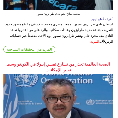
محمد صلاح نجم نادي طرابزون سبور
أنقرة - عُمان اليوم
استعان نادي طرابزون سبور بنجمه المصري محمد صلاح في مقطع مصور جديد،
للتعريف بثقافة مدينة طرابزون وعادات سكانها، والرد على من اعتبروا تعاقد
النادي معه مجرد حلم. ونشر طرابزون سبور، يوم الأحد، مقطعاً عبر حساباته
الرس�...
المزيد
المزيد من التحقيقات السياحية
الصحة العالمية تحذر من تسارع تفشي إيبولا في الكونغو وسط
نقص الإمكانات