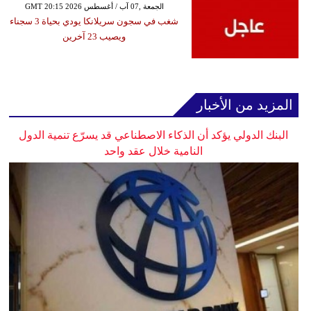
GMT 20:15 2026 الجمعة ,07 آب / أغسطس
شغب في سجون سريلانكا يودي بحياة 3 سجناء
ويصيب 23 آخرين
المزيد من الأخبار
البنك الدولي يؤكد أن الذكاء الاصطناعي قد يسرّع تنمية الدول
النامية خلال عقد واحد