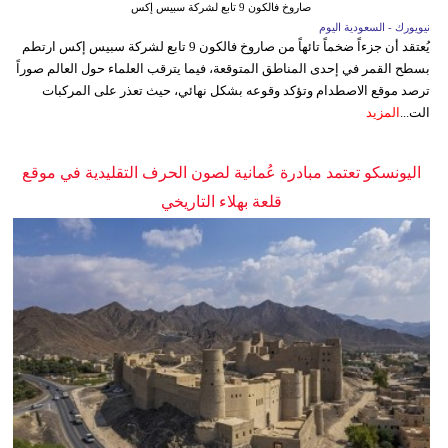
صاروخ فالكون 9 تابع لشركة سبيس إكس
نيويورك - السعودية اليوم
يُعتقد أن جزءاً ضخماً تائهاً من صاروخ فالكون 9 تابع لشركة سبيس إكس ارتطم
بسطح القمر في إحدى المناطق المتوقعة، فيما يترقب العلماء حول العالم صوراً
ترصد موقع الاصطدام وتؤكد وقوعه بشكل نهائي، حيث تعذر على المركبات
الت...
المزيد
اليونسكو تعتمد مبادرة عُمانية لصون الحرف التقليدية في موقع
قلعة بهلاء التاريخي