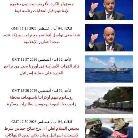
مسؤولو الكرة الأفريقية يجددون دعمهم
لإنفانتينو قبل انتخابات رئاسة فيفا
GMT 11:15 2026 الثلاثاء ,04 آب / أغسطس
فيفا ينفي تواصل إنفانتينو مع ترامب ويؤكد عدم
صحة التقارير الإعلامية
GMT 11:37 2026 الأحد ,02 آب / أغسطس
قائد القوات الأميركية في أوروبا يحذر من تراجع
القدرة على حماية إسرائيل
GMT 13:38 2026 الأحد ,02 آب / أغسطس
روساتوم تتهم أوكرانيا باستهداف محطة
زابوريجيا النووية بهجومين بطائرات مسيّرة
GMT 12:50 2026 الثلاثاء ,04 آب / أغسطس
مجلس السلام يُعلن أن نزع سلاح حماس شرط
لانسحاب إسرائيل وبيان ثلاثي يدين الانتهاكات