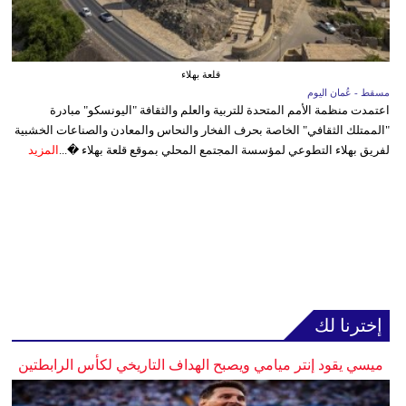
قلعة بهلاء
مسقط - عُمان اليوم
اعتمدت منظمة الأمم المتحدة للتربية والعلم والثقافة "اليونسكو" مبادرة
"الممتلك الثقافي" الخاصة بحرف الفخار والنحاس والمعادن والصناعات الخشبية
لفريق بهلاء التطوعي لمؤسسة المجتمع المحلي بموقع قلعة بهلاء �...
المزيد
إخترنا لك
ميسي يقود إنتر ميامي ويصبح الهداف التاريخي لكأس الرابطتين