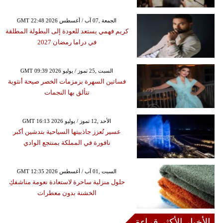
GMT 22:48 2026 الجمعة ,07 آب / أغسطس
كريم فهمي يستعد للعودة إلى البطولة المطلقة
في دراما رمضان 2027
GMT 09:39 2026 السبت ,25 تموز / يوليو
فساتين السهرة بزمزمات الخصر صيحة أنثوية
تتألق بها النجمات
GMT 16:13 2026 الأحد ,12 تموز / يوليو
عسير تُعزز جاذبيتها السياحية بتدشين أكبر
نافورة في المملكة بمنتجع الوادي
GMT 12:35 2026 السبت ,01 آب / أغسطس
حلول منزلية ساحرة لاستعادة نعومة مناشفكِ
الخشنة بدون معطرات
الأخبار الأكثر قراءة