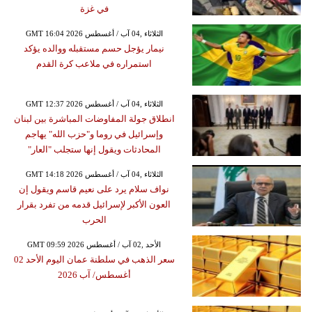
في غزة
GMT 16:04 2026 الثلاثاء ,04 آب / أغسطس
نيمار يؤجل حسم مستقبله ووالده يؤكد
استمراره في ملاعب كرة القدم
GMT 12:37 2026 الثلاثاء ,04 آب / أغسطس
انطلاق جولة المفاوضات المباشرة بين لبنان
وإسرائيل في روما و"حزب الله" يهاجم
المحادثات ويقول إنها ستجلب "العار"
GMT 14:18 2026 الثلاثاء ,04 آب / أغسطس
نواف سلام يرد على نعيم قاسم ويقول إن
العون الأكبر لإسرائيل قدمه من تفرد بقرار
الحرب
GMT 09:59 2026 الأحد ,02 آب / أغسطس
سعر الذهب في سلطنة عمان اليوم الأحد 02
أغسطس/ آب 2026