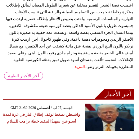
اعتمدت قصة الشعر القصير متخلية عن شعرها الطويل المعتاد، لتتألق بإطلالات
مبتكرة وخاطفة جمعت بين التصاميم العملية والراقية التي تناسب الأوقات
النهارية والمناسبات الرسمية. ولفتت بصيبص الأنظار بإطلالة عصرية ارتدت فيها
جمبسوت طويل باللون الأسود الداكن بقصة كورسيه ضيقة مكشوفة الكتفين،
بينما انسدل الجزء السفلي بقصة واسعة، ونسقت معه حقيبة يد صغيرة باللون
الأصفر الزبدي ومجوهرات ذهبية ناعمة. وفي ظهور كاجوال آخر، ارتدت كنزة
تريكو باللون البيج الوردي بفتحة عنق مائلة كشفت عن أحد الكتفين، مع بنطال
أبيض عالي الخصر بقصة مستقيمة وحزام جلدي رفيع باللون البني. وعلى صعيد
الإطلالات الفخمة، تألقت بفستان أسود طويل تميز بقصّة الكورسيه العلوية
المطرزة بحبيبات الترتر وتنو...
المزيد
آخر الأخبار الطبية
آخر الأخبار
GMT 21:30 2026 الجمعة ,07 آب / أغسطس
واشنطن تضغط لوقف إطلاق النار في غزة لمدة
أسبوعين تمهيدًا لتنفيذ خطة ترامب للسلام