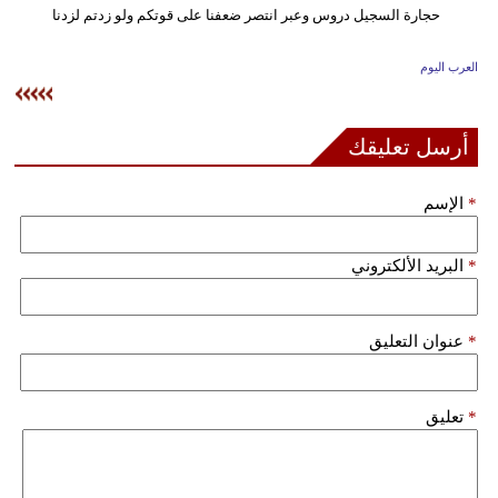
وسفر
ديكور
العرب اليوم
أخبار
أرسل تعليقك
إعلام
*
الإسم
تعليم
مرأة
*
البريد الألكتروني
علوم
وتكنولوجيا
*
عنوان التعليق
بيئة
*
تعليق
مدوَّنات
أبراج