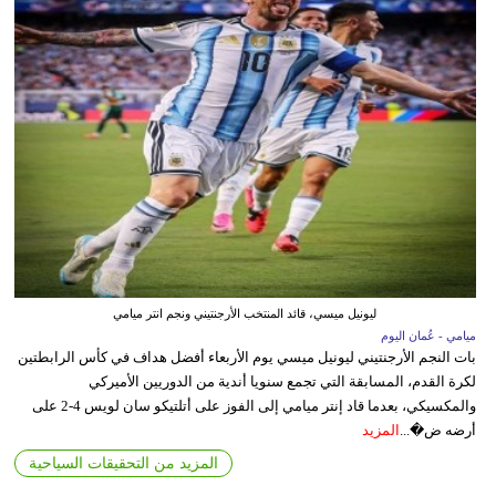
ليونيل ميسي، قائد المنتخب الأرجنتيني ونجم انتر ميامي
ميامي - عُمان اليوم
بات النجم الأرجنتيني ليونيل ميسي يوم الأربعاء أفضل هداف في كأس الرابطتين
لكرة القدم، المسابقة التي تجمع سنويا أندية من الدوريين الأميركي
والمكسيكي، بعدما قاد إنتر ميامي إلى الفوز على أتلتيكو سان لويس 4-2 على
أرضه ض�...
المزيد
المزيد من التحقيقات السياحية