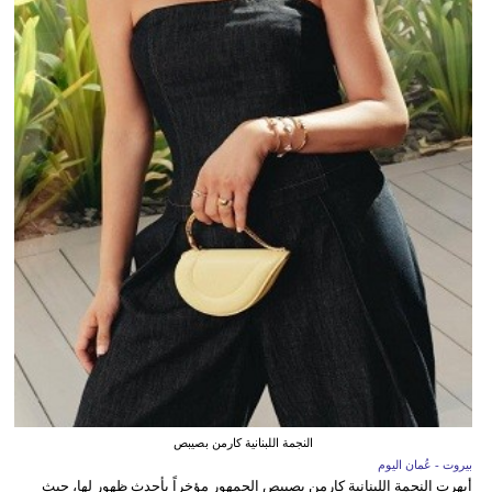
النجمة اللبنانية كارمن بصيبص
بيروت - عُمان اليوم
أبهرت النجمة اللبنانية كارمن بصيبص الجمهور مؤخراً بأحدث ظهور لها، حيث