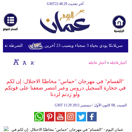
آخر تحديث GMT22:48:29
الرئيسية
أخبارعاجلة
رياضة
ثقافة
دي بحياة 3 سجناء ويصيب 23 آخرين
الشرطة تعتقل إمر
إقتصاد
أخبارعاجلة
»
أخبار عاجلة
فن
وموسيقى
"القسام" في مهرجان "حماس" مخاطبًا الاحتلال: إن لكم
في حجارة السجيل دروس وعبر انتصر ضعفنا على قوتكم
أزياء
ولو زدتم لزدنا
صحة
11:29 2012 السبت ,08 كانون الأول / ديسمبر
GMT
وتغذية
سياحة