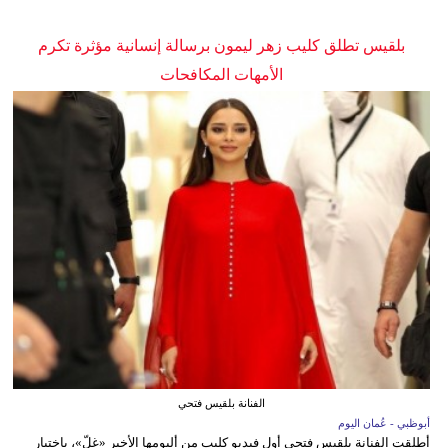
بلقيس تطلق كليب زهر ليمون برسالة إنسانية مؤثرة تكرم
الأمهات المكافحات
الفنانة بلقيس فتحي
أبوظبي - عُمان اليوم
أطلقت الفنانة بلقيس فتحي أول فيديو كليب من ألبومها الأخير «غِلّ»، باختيار