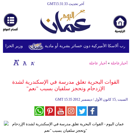
آخر تحديث GMT15:31:33
الرئيسية
أخبارعاجلة
رياضة
ثقافة
وزير الخزانة الأمري
إقتصاد
أخبارعاجلة
»
أخبار عاجلة
فن
وموسيقى
القوات البحرية تغلق مدرسة في الإسكندرية لشدة
الإزدحام وتحجز سلفيان بسبب "نعم"
أزياء
15:35 2012 السبت ,15 كانون الأول / ديسمبر
GMT
صحة
وتغذية
سياحة