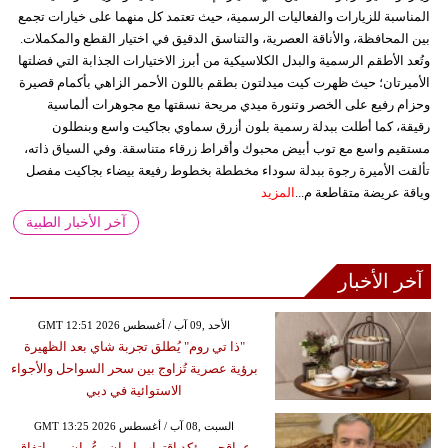
المناسبة للزيارات والفعاليات الرسمية، حيث تعتمد كل منهما على خيارات تجمع
بين المحافظة، والأناقة العصرية، والتناسق الدقيق في اختيار القطع والمكملات.
وتُعد الأطقم الرسمية والبدل الكلاسيكية من أبرز الاختيارات الجذابة التي فضلتها
الأميرتان؛ حيث ظهرت كيت ميدلتون بطقم باللون الأحمر الزاهي بأكمام قصيرة
وحزام رفيع على الخصر وتنورة ميدي مريحة نسقتها مع مجوهرات ألماسية
رقيقة، كما أطلت ببدلة رسمية بلون أزرق سماوي بجاكيت واسع وبنطلون
مستقيم واسع مع توب أبيض محبوك وأقراط زرقاء متناسقة. وفي السياق ذاته،
تألقت الأميرة رجوة ببدلة سوداء مخططة بخطوط رفيعة بيضاء بجاكيت مفصل
وياقة عريضة متقاطعة م...
المزيد
آخر الأخبار الطبية
آخر الأخبار
GMT 12:51 2026 الأحد ,09 آب / أغسطس
"ذا تي روم" يُطلق تجربة شاي بعد الظهيرة
برؤية عصرية تُزاوج بين سحر السواحل والأجواء
الاستوائية في دبي
GMT 13:25 2026 السبت ,08 آب / أغسطس
عراقجي يؤكد اقتراب إيران وعُمان من اتفاق