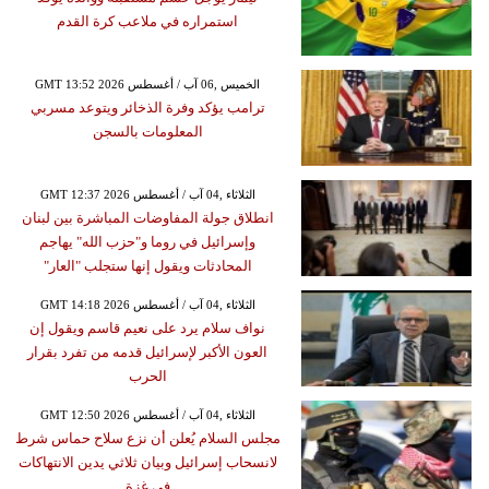
استمراره في ملاعب كرة القدم
GMT 13:52 2026 الخميس ,06 آب / أغسطس
ترامب يؤكد وفرة الذخائر ويتوعد مسربي
المعلومات بالسجن
GMT 12:37 2026 الثلاثاء ,04 آب / أغسطس
انطلاق جولة المفاوضات المباشرة بين لبنان
وإسرائيل في روما و"حزب الله" يهاجم
المحادثات ويقول إنها ستجلب "العار"
GMT 14:18 2026 الثلاثاء ,04 آب / أغسطس
نواف سلام يرد على نعيم قاسم ويقول إن
العون الأكبر لإسرائيل قدمه من تفرد بقرار
الحرب
GMT 12:50 2026 الثلاثاء ,04 آب / أغسطس
مجلس السلام يُعلن أن نزع سلاح حماس شرط
لانسحاب إسرائيل وبيان ثلاثي يدين الانتهاكات
في غزة