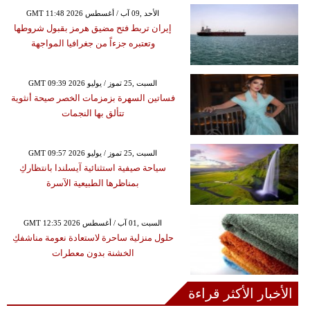
GMT 11:48 2026 الأحد ,09 آب / أغسطس
إيران تربط فتح مضيق هرمز بقبول شروطها
وتعتبره جزءاً من جغرافيا المواجهة
GMT 09:39 2026 السبت ,25 تموز / يوليو
فساتين السهرة بزمزمات الخصر صيحة أنثوية
تتألق بها النجمات
GMT 09:57 2026 السبت ,25 تموز / يوليو
سياحة صيفية استثنائية آيسلندا بانتظاركِ
بمناظرها الطبيعية الآسرة
GMT 12:35 2026 السبت ,01 آب / أغسطس
حلول منزلية ساحرة لاستعادة نعومة مناشفكِ
الخشنة بدون معطرات
الأخبار الأكثر قراءة