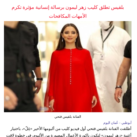
بلقيس تطلق كليب زهر ليمون برسالة إنسانية مؤثرة تكرم
الأمهات المكافحات
الفنانة بلقيس فتحي
أبوظبي - عُمان اليوم
أطلقت الفنانة بلقيس فتحي أول فيديو كليب من ألبومها الأخير «غِلّ»، باختيار
أغنية «زهر ليمون» لتكون باكورة الأعمال المصورة من الألبوم، في خطوة لاقت