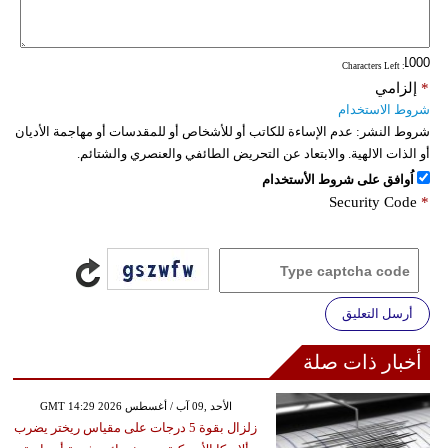
فيديو
: Characters Left
سيارات
*
إلزامي
شروط الاستخدام
شروط النشر:
عدم الإساءة للكاتب أو للأشخاص أو للمقدسات أو مهاجمة الأديان
أو الذات الالهية. والابتعاد عن التحريض الطائفي والعنصري والشتائم.
اُوافق على شروط الأستخدام
Security Code
*
أرسل التعليق
أخبار ذات صلة
GMT 14:29 2026 الأحد ,09 آب / أغسطس
زلزال بقوة 5 درجات على مقياس ريختر يضرب