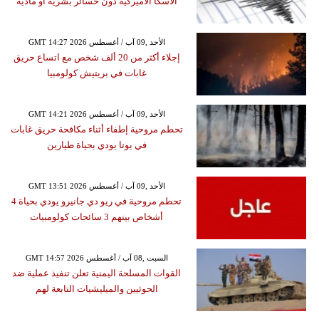
ألاسكا الأميركية دون خسائر بشرية أو مادية
GMT 14:27 2026 الأحد ,09 آب / أغسطس
إجلاء أكثر من 20 ألف شخص مع اتساع حريق
غابات في بريتيش كولومبيا
GMT 14:21 2026 الأحد ,09 آب / أغسطس
تحطم مروحية إطفاء أثناء مكافحة حريق غابات
في يوتا يودي بحياة طيارين
GMT 13:51 2026 الأحد ,09 آب / أغسطس
تحطم مروحية في ريو دي جانيرو يودي بحياة 4
أشخاص بينهم 3 سائحات كولومبيات
GMT 14:57 2026 السبت ,08 آب / أغسطس
القوات المسلحة اليمنية تعلن تنفيذ عملية ضد
الحوثيين والميليشيات التابعة لهم