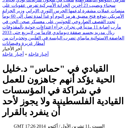
سجناء ويصيب 23 آخرين
الخزانة الأميركية تفرض عقوبات على
منصات عملات مشفرة لدعمها الحرس الثوري الإيراني
وزير الخزانة
الأمريكي يتوقع فتح مضيق هرمز اليوم أو غداً لمدة تصل إلى 60 يوماً
تجدد القصف الصاروخي للحوثيين على معسكر صحن الجن في
مأرب
إصابة 11 مدنياً في نجران جراء اعتداءات حوثية بالمقذوفات
ريال مدريد يحسم صفقة ديوماندي قادماً من لايبزيغ حتى 2033
العاصفة الاستوائية مايماي تضرب اليابسة في الفلبين وتحذيرات من
أمطار غزيرة وفيضانات
أخر الأخبار
أخبارعاجلة
»
أخبار عاجلة
القيادي في "حماس" د.خليل
الحية يؤكد أنهم جاهزون للعمل
في شراكة في المؤسسات
القيادية الفلسطينية ولا يجوز لأحد
أن ينفرد بالقرار
17:26 2014 السبت ,11 تشرين الأول / أكتوبر
GMT