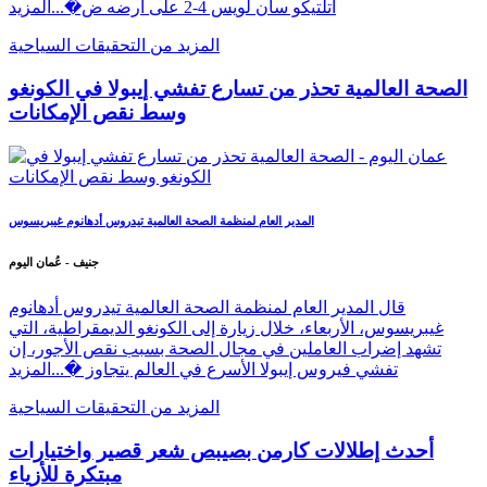
أتلتيكو سان لويس 4-2 على أرضه ض�...
المزيد
المزيد من التحقيقات السياحية
الصحة العالمية تحذر من تسارع تفشي إيبولا في الكونغو
وسط نقص الإمكانات
المدير العام لمنظمة الصحة العالمية تيدروس أدهانوم غيبريسوس
جنيف - عُمان اليوم
قال المدير العام لمنظمة الصحة العالمية تيدروس أدهانوم
غيبريسوس، الأربعاء، خلال زيارة إلى الكونغو الديمقراطية، التي
تشهد إضراب العاملين في مجال الصحة بسبب نقص الأجور، إن
تفشي فيروس إيبولا الأسرع في العالم يتجاوز �...
المزيد
المزيد من التحقيقات السياحية
أحدث إطلالات كارمن بصيبص شعر قصير واختيارات
مبتكرة للأزياء