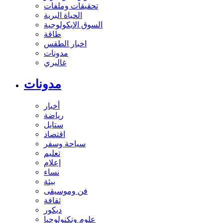
تحقيقات وملفات
الحياة البرية
السوق الإيكولوجية
طاقة
اخبار الطقس
مدونات
غاليري
مدونات
أخبار
رياضة
ستايل
اقتصاد
سياحة وسفر
تعليم
إعلام
نساء
بيئة
فن وموسيقى
ثقافة
ديكور
علوم وتكنولوجيا