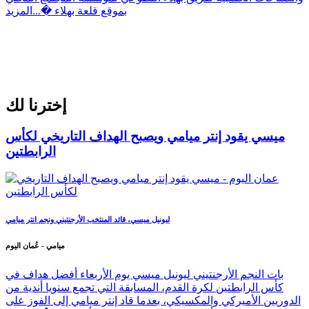
بموقع قلعة بهلاء �...
المزيد
إخترنا لك
ميسي يقود إنتر ميامي ويصبح الهداف التاريخي لكأس
الرابطتين
ليونيل ميسي، قائد المنتخب الأرجنتيني ونجم انتر ميامي
ميامي - عُمان اليوم
بات النجم الأرجنتيني ليونيل ميسي يوم الأربعاء أفضل هداف في
كأس الرابطتين لكرة القدم، المسابقة التي تجمع سنويا أندية من
الدوريين الأميركي والمكسيكي، بعدما قاد إنتر ميامي إلى الفوز على