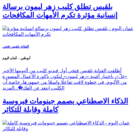
بلقيس تطلق كليب زهر ليمون برسالة
إنسانية مؤثرة تكرم الأمهات المكافحات
الفنانة بلقيس فتحي
أبوظبي - عُمان اليوم
أطلقت الفنانة بلقيس فتحي أول فيديو كليب من ألبومها الأخير
«غِلّ»، باختيار أغنية «زهر ليمون» لتكون باكورة الأعمال المصورة
من الألبوم، في خطوة لاقت تفاعلًا واسعًا من جمهورها، خاصة أن
الكليب ابتعد عن الفك�...
المزيد
الذكاء الاصطناعي يصمم جينومات فيروسية
كاملة وقابلة للتكاثر