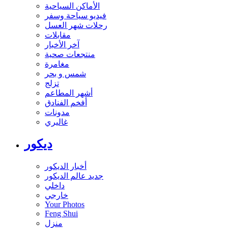
الأماكن السياحية
فيديو سياحة وسفر
رحلات شهر العسل
مقابلات
آخر الأخبار
منتجعات صحية
مغامرة
شمس و بحر
تزلج
أشهر المطاعم
أفخم الفنادق
مدونات
غاليري
ديكور
أخبار الديكور
جديد عالم الديكور
داخلي
خارجي
Your Photos
Feng Shui
منزل