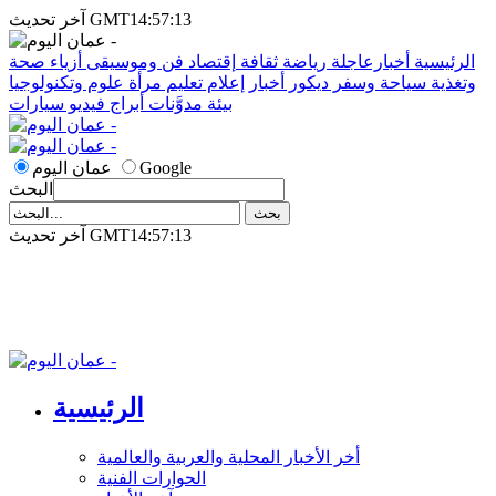
آخر تحديث GMT14:57:13
الرئيسية
أخبارعاجلة
رياضة
ثقافة
إقتصاد
فن وموسيقى
أزياء
صحة
وتغذية
سياحة وسفر
ديكور
أخبار
إعلام
تعليم
مرأة
علوم وتكنولوجيا
بيئة
مدوَّنات
أبراج
فيديو
سيارات
Google
عمان اليوم
البحث
آخر تحديث GMT14:57:13
الرئيسية
أخر الأخبار المحلية والعربية والعالمية
الحوارات الفنية