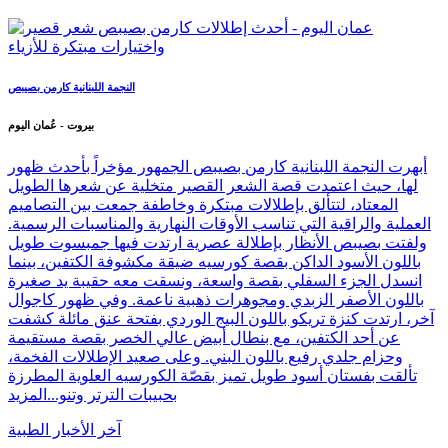
النجمة اللبنانية كارمن بصيبص
بيروت - عُمان اليوم
أبهرت النجمة اللبنانية كارمن بصيبص الجمهور مؤخراً بأحدث ظهور
لها، حيث اعتمدت قصة الشعر القصير متخلية عن شعرها الطويل
المعتاد، لتتألق بإطلالات مبتكرة وخاطفة جمعت بين التصاميم
العملية والراقية التي تناسب الأوقات النهارية والمناسبات الرسمية.
ولفتت بصيبص الأنظار بإطلالة عصرية ارتدت فيها جمبسوت طويل
باللون الأسود الداكن بقصة كورسيه ضيقة مكشوفة الكتفين، بينما
انسدل الجزء السفلي بقصة واسعة، ونسقت معه حقيبة يد صغيرة
باللون الأصفر الزبدي ومجوهرات ذهبية ناعمة. وفي ظهور كاجوال
آخر، ارتدت كنزة تريكو باللون البيج الوردي بفتحة عنق مائلة كشفت
عن أحد الكتفين، مع بنطال أبيض عالي الخصر بقصة مستقيمة
وحزام جلدي رفيع باللون البني. وعلى صعيد الإطلالات الفخمة،
تألقت بفستان أسود طويل تميز بقصّة الكورسيه العلوية المطرزة
بحبيبات الترتر وتنو...
المزيد
آخر الأخبار الطبية