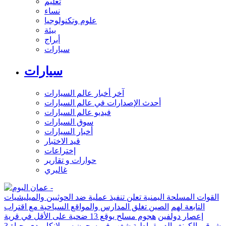
تعليم
نساء
علوم وتكنولوجيا
بيئة
أبراج
سيارات
سيارات
آخر أخبار عالم السيارات
أحدث الإصدارات في عالم السيارات
فيديو عالم السيارات
سوق السيارات
أخبار السيارات
قيد الاختبار
إختراعات
حوارات و تقارير
غاليري
القوات المسلحة اليمنية تعلن تنفيذ عملية ضد الحوثيين والميليشيات
التابعة لهم
الصين تغلق المدارس والمواقع السياحية مع اقتراب
إعصار دولفين
هجوم مسلح يوقع 13 ضحية على الأقل في قرية
شرقي الكونغو الديمقراطية
شغب في سجون سريلانكا يودي بحياة 3