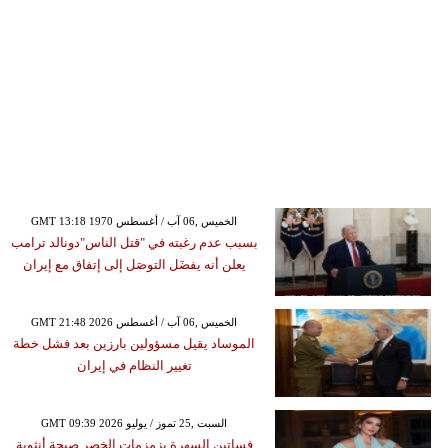
GMT 13:18 1970 الخميس ,06 آب / أغسطس
بسبب عدم رغبته في "قتل الناس"دونالد ترامب
يعلن أنه يفضَل التوصَل إلى إتفاق مع إيران
GMT 21:48 2026 الخميس ,06 آب / أغسطس
الموساد يقيل مسؤولين بارزين بعد فشل خطة
تغيير النظام في إيران
GMT 09:39 2026 السبت ,25 تموز / يوليو
فساتين السهرة بزمزمات الخصر صيحة أنثوية