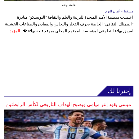
قلعة بهلاء
مسقط - عُمان اليوم
اعتمدت منظمة الأمم المتحدة للتربية والعلم والثقافة "اليونسكو" مبادرة
"الممتلك الثقافي" الخاصة بحرف الفخار والنحاس والمعادن والصناعات الخشبية
لفريق بهلاء التطوعي لمؤسسة المجتمع المحلي بموقع قلعة بهلاء �...
المزيد
إخترنا لك
ميسي يقود إنتر ميامي ويصبح الهداف التاريخي لكأس الرابطتين