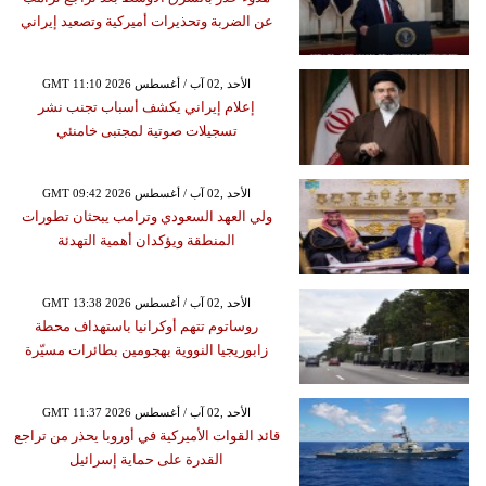
عن الضربة وتحذيرات أميركية وتصعيد إيراني
GMT 11:10 2026 الأحد ,02 آب / أغسطس
إعلام إيراني يكشف أسباب تجنب نشر
تسجيلات صوتية لمجتبى خامنئي
GMT 09:42 2026 الأحد ,02 آب / أغسطس
ولي العهد السعودي وترامب يبحثان تطورات
المنطقة ويؤكدان أهمية التهدئة
GMT 13:38 2026 الأحد ,02 آب / أغسطس
روساتوم تتهم أوكرانيا باستهداف محطة
زابوريجيا النووية بهجومين بطائرات مسيّرة
GMT 11:37 2026 الأحد ,02 آب / أغسطس
قائد القوات الأميركية في أوروبا يحذر من تراجع
القدرة على حماية إسرائيل