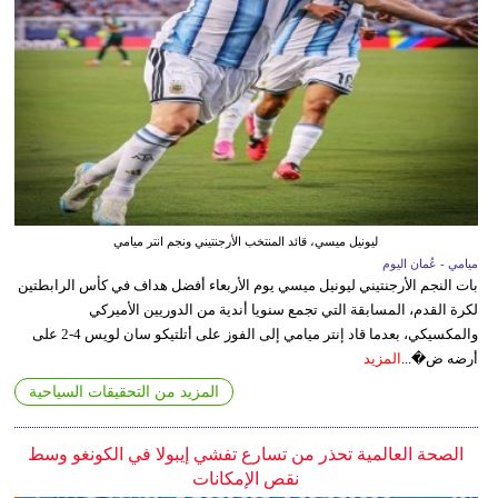
ليونيل ميسي، قائد المنتخب الأرجنتيني ونجم انتر ميامي
ميامي - عُمان اليوم
بات النجم الأرجنتيني ليونيل ميسي يوم الأربعاء أفضل هداف في كأس الرابطتين
لكرة القدم، المسابقة التي تجمع سنويا أندية من الدوريين الأميركي
والمكسيكي، بعدما قاد إنتر ميامي إلى الفوز على أتلتيكو سان لويس 4-2 على
أرضه ض�...
المزيد
المزيد من التحقيقات السياحية
الصحة العالمية تحذر من تسارع تفشي إيبولا في الكونغو وسط
نقص الإمكانات