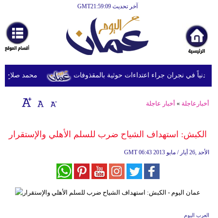
آخر تحديث GMT21:59:09
الرئيسية
أخبارعاجلة
رياضة
ثقافة
محمد صلاح يصل تر
إقتصاد
أخبارعاجلة
»
أخبار عاجلة
فن
وموسيقى
الكبش: استهداف الشياح ضرب للسلم الأهلي والإستقرار
أزياء
06:43 2013 الأحد ,26 أيار / مايو
GMT
صحة
وتغذية
سياحة
العرب اليوم