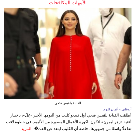
الأمهات المكافحات
الفنانة بلقيس فتحي
أبوظبي - عُمان اليوم
أطلقت الفنانة بلقيس فتحي أول فيديو كليب من ألبومها الأخير «غِلّ»، باختيار
أغنية «زهر ليمون» لتكون باكورة الأعمال المصورة من الألبوم، في خطوة لاقت
تفاعلًا واسعًا من جمهورها، خاصة أن الكليب ابتعد عن الفك�...
المزيد