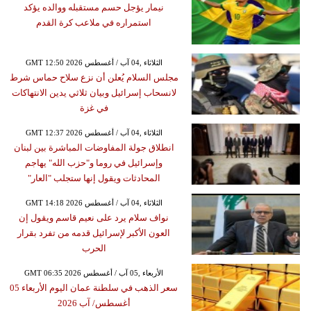
نيمار يؤجل حسم مستقبله ووالده يؤكد
استمراره في ملاعب كرة القدم
GMT 12:50 2026 الثلاثاء ,04 آب / أغسطس
مجلس السلام يُعلن أن نزع سلاح حماس شرط
لانسحاب إسرائيل وبيان ثلاثي يدين الانتهاكات
في غزة
GMT 12:37 2026 الثلاثاء ,04 آب / أغسطس
انطلاق جولة المفاوضات المباشرة بين لبنان
وإسرائيل في روما و"حزب الله" يهاجم
المحادثات ويقول إنها ستجلب "العار"
GMT 14:18 2026 الثلاثاء ,04 آب / أغسطس
نواف سلام يرد على نعيم قاسم ويقول إن
العون الأكبر لإسرائيل قدمه من تفرد بقرار
الحرب
GMT 06:35 2026 الأربعاء ,05 آب / أغسطس
سعر الذهب في سلطنة عمان اليوم الأربعاء 05
أغسطس/ آب 2026