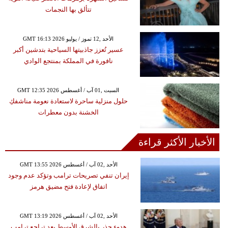
تتألق بها النجمات
GMT 16:13 2026 الأحد ,12 تموز / يوليو
عسير تُعزز جاذبيتها السياحية بتدشين أكبر
نافورة في المملكة بمنتجع الوادي
GMT 12:35 2026 السبت ,01 آب / أغسطس
حلول منزلية ساحرة لاستعادة نعومة مناشفكِ
الخشنة بدون معطرات
الأخبار الأكثر قراءة
GMT 13:55 2026 الأحد ,02 آب / أغسطس
إيران تنفي تصريحات ترامب وتؤكد عدم وجود
اتفاق لإعادة فتح مضيق هرمز
GMT 13:19 2026 الأحد ,02 آب / أغسطس
هدوء حذر بالشرق الأوسط بعد تراجع ترامب