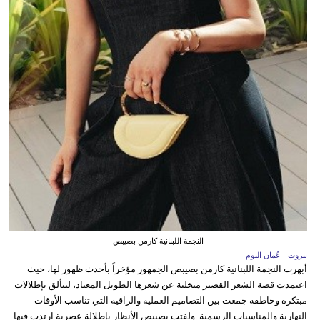
النجمة اللبنانية كارمن بصيبص
بيروت - عُمان اليوم
أبهرت النجمة اللبنانية كارمن بصيبص الجمهور مؤخراً بأحدث ظهور لها، حيث
اعتمدت قصة الشعر القصير متخلية عن شعرها الطويل المعتاد، لتتألق بإطلالات
مبتكرة وخاطفة جمعت بين التصاميم العملية والراقية التي تناسب الأوقات
النهارية والمناسبات الرسمية. ولفتت بصيبص الأنظار بإطلالة عصرية ارتدت فيها