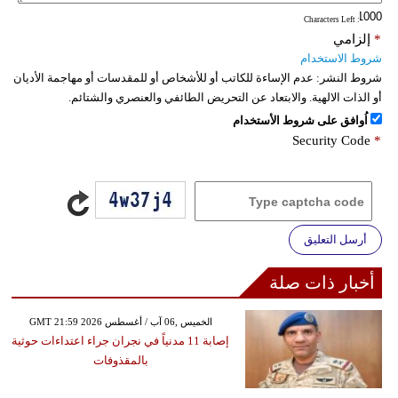
: Characters Left
فيديو
*
إلزامي
شروط الاستخدام
سيارات
شروط النشر:
عدم الإساءة للكاتب أو للأشخاص أو للمقدسات أو مهاجمة الأديان
أو الذات الالهية. والابتعاد عن التحريض الطائفي والعنصري والشتائم.
اُوافق على شروط الأستخدام
Security Code
*
أرسل التعليق
أخبار ذات صلة
GMT 21:59 2026 الخميس ,06 آب / أغسطس
إصابة 11 مدنياً في نجران جراء اعتداءات حوثية
بالمقذوفات