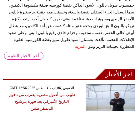
جمبسوت طويل باللون الأسود الداكن بقصة كورسيه ضيقة مكشوفة الكتفين،
بينما انسدل الجزء السفلي بقصة واسعة، ونسقت معه حقيبة يد صغيرة باللون
الأصفر الزبدي ومجوهرات ذهبية ناعمة. وفي ظهور كاجوال آخر، ارتدت كنزة
تريكو باللون البيج الوردي بفتحة عنق مائلة كشفت عن أحد الكتفين، مع بنطال
أبيض عالي الخصر بقصة مستقيمة وحزام جلدي رفيع باللون البني. وعلى صعيد
الإطلالات الفخمة، تألقت بفستان أسود طويل تميز بقصّة الكورسيه العلوية
المطرزة بحبيبات الترتر وتنو...
المزيد
آخر الأخبار الطبية
آخر الأخبار
GMT 12:56 2026 الخميس ,06 آب / أغسطس
طبيب من أصول مصرية يقترب من دخول
التاريخ الأميركي بعد فوزه بترشيح
الديمقراطيين