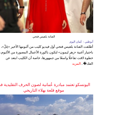
الفنانة بلقيس فتحي
أبوظبي - عُمان اليوم
أطلقت الفنانة بلقيس فتحي أول فيديو كليب من ألبومها الأخير «غِلّ»،
باختيار أغنية «زهر ليمون» لتكون باكورة الأعمال المصورة من الألبوم،
خطوة لاقت تفاعلًا واسعًا من جمهورها، خاصة أن الكليب ابتعد عن
الفك�...
المزيد
اليونسكو تعتمد مبادرة عُمانية لصون الحرف التقليدية ف
موقع قلعة بهلاء التاريخي