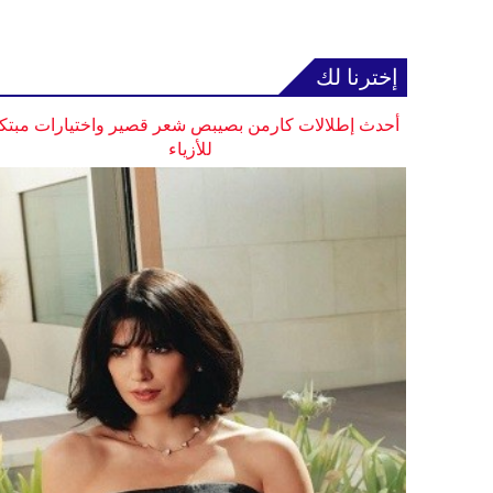
إخترنا لك
أحدث إطلالات كارمن بصيبص شعر قصير واختيارات مبتك
للأزياء