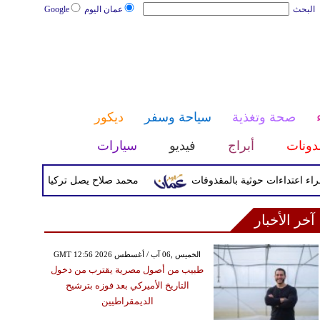
البحث
عمان اليوم
Google
صحة وتغذية
سياحة وسفر
ديكور
دونات
أبراج
فيديو
سيارات
محمد صلاح يصل تركيا الأربعاء لإتمام انت
آخر الأخبار
GMT 12:56 2026 الخميس ,06 آب / أغسطس
طبيب من أصول مصرية يقترب من دخول
التاريخ الأميركي بعد فوزه بترشيح
الديمقراطيين