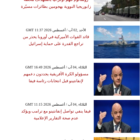
زابوريجيا النووية بهجومين بطائرات مسيّرة
GMT 11:37 2026 الأحد ,02 آب / أغسطس
قائد القوات الأميركية في أوروبا يحذر من
تراجع القدرة على حماية إسرائيل
GMT 16:49 2026 الثلاثاء ,04 آب / أغسطس
مسؤولو الكرة الأفريقية يجددون دعمهم
لإنفانتينو قبل انتخابات رئاسة فيفا
GMT 11:15 2026 الثلاثاء ,04 آب / أغسطس
فيفا ينفي تواصل إنفانتينو مع ترامب ويؤكد
عدم صحة التقارير الإعلامية