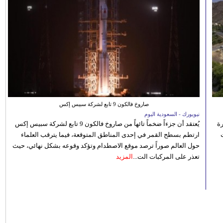
صاروخ فالكون 9 تابع لشركة سبيس إكس
نيويورك - السعودية اليوم
رة
يُعتقد أن جزءاً ضخماً تائهاً من صاروخ فالكون 9 تابع لشركة سبيس إكس
ارتطم بسطح القمر في إحدى المناطق المتوقعة، فيما يترقب العلماء
حول العالم صوراً ترصد موقع الاصطدام وتؤكد وقوعه بشكل نهائي، حيث
تعذر على المركبات الت...
المزيد