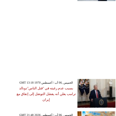
GMT 13:18 1970 الخميس ,06 آب / أغسطس
بسبب عدم رغبته في "قتل الناس"دونالد
ترامب يعلن أنه يفضَل التوصَل إلى إتفاق مع
إيران
GMT 21:48 2026 الخميس ,06 آب / أغسطس