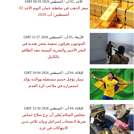
GMT 09:59 2026 الأحد ,02 آب / أغسطس
سعر الذهب في سلطنة عمان اليوم الأحد 02
أغسطس/ آب 2026
GMT 21:57 2026 الأربعاء ,05 آب / أغسطس
الحوثيون يغرقون سفينة شحن هندية في
البحر الأحمر والبحرية اليمنية تنقذ الطاقم
بالكامل
GMT 16:04 2026 الثلاثاء ,04 آب / أغسطس
نيمار يؤجل حسم مستقبله ووالده يؤكد
استمراره في ملاعب كرة القدم
GMT 12:50 2026 الثلاثاء ,04 آب / أغسطس
مجلس السلام يُعلن أن نزع سلاح حماس
شرط لانسحاب إسرائيل وبيان ثلاثي يدين
الانتهاكات في غزة