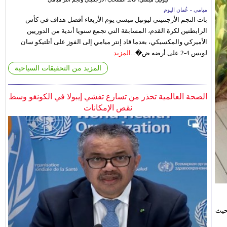
ميامي - عُمان اليوم
بات النجم الأرجنتيني ليونيل ميسي يوم الأربعاء أفضل هداف في كأس
الرابطتين لكرة القدم، المسابقة التي تجمع سنويا أندية من الدوريين
الأميركي والمكسيكي، بعدما قاد إنتر ميامي إلى الفوز على أتلتيكو سان
لويس 4-2 على أرضه ض�...
المزيد
المزيد من التحقيقات السياحية
الصحة العالمية تحذر من تسارع تفشي إيبولا في الكونغو وسط
نقص الإمكانات
حيث