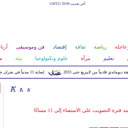
آخر تحديث GMT21:59:09
عاجلة
رياضة
ثقافة
إقتصاد
فن وموسيقى
أزياء
تعليم
مرأة
علوم وتكنولوجيا
بيئة
م
قادماً من لايبزيغ حتى 2033
إصابة 11 مدنياً في نجران جراء اعتداءات حوثية بالمقذوفات
فترة التصويت على الاستفتاء إلى 11 مساءًا