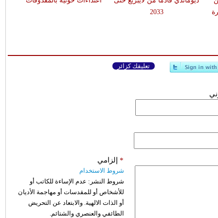
ن
ديوماندي قادماً من لايبزيغ حتى
اعتداءات حوثية بالمقذوفات
ة
2033
تعليقك كزائر
وني
*
إلزامي
شروط الاستخدام
شروط النشر:
عدم الإساءة للكاتب أو
للأشخاص أو للمقدسات أو مهاجمة الأديان
أو الذات الالهية. والابتعاد عن التحريض
الطائفي والعنصري والشتائم.