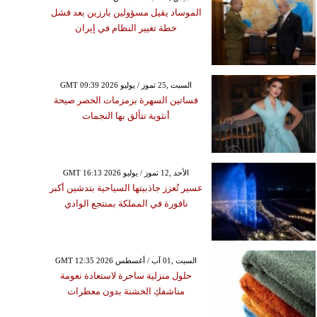
الموساد يقيل مسؤولين بارزين بعد فشل
خطة تغيير النظام في إيران
GMT 09:39 2026 السبت ,25 تموز / يوليو
فساتين السهرة بزمزمات الخصر صيحة
أنثوية تتألق بها النجمات
GMT 16:13 2026 الأحد ,12 تموز / يوليو
عسير تُعزز جاذبيتها السياحية بتدشين أكبر
نافورة في المملكة بمنتجع الوادي
GMT 12:35 2026 السبت ,01 آب / أغسطس
حلول منزلية ساحرة لاستعادة نعومة
مناشفكِ الخشنة بدون معطرات