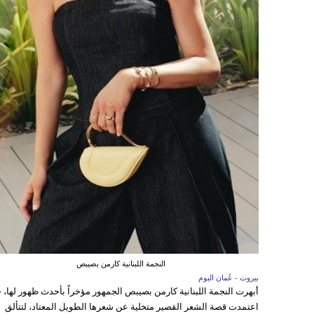
النجمة اللبنانية كارمن بصيبص
بيروت - عُمان اليوم
أبهرت النجمة اللبنانية كارمن بصيبص الجمهور مؤخراً بأحدث ظهور لها، 
اعتمدت قصة الشعر القصير متخلية عن شعرها الطويل المعتاد، لتتألق