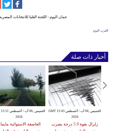
العرب اليوم
أخبار ذات صلة
الأربعاء ,05 آب / أغسطس GMT 16:02
الخميس ,06 آب / أغسطس GMT 15:43
الخميس ,06 آب / أغ
2026
2026
20
 عقوبات عن
زلزال بقوة 5.9 درجة يضرب
العاصفة الاستوائية مايما