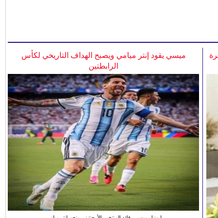
رة
ميسي يقود إنتر ميامي ويصبح الهداف التاريخي لكأس
الرابطتين
ليونيل ميسي، قائد المنتخب الأرجنتيني ونجم انتر ميامي