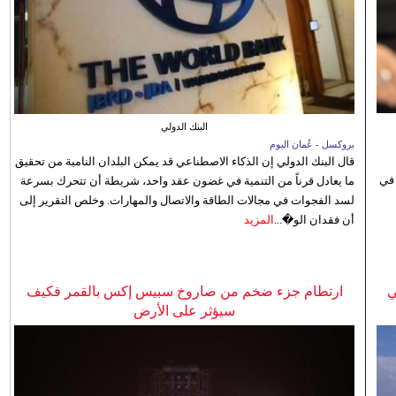
البنك الدولي
بروكسل - عُمان اليوم
قال البنك الدولي إن الذكاء الاصطناعي قد يمكن البلدان النامية من تحقيق
 في
ما يعادل قرناً من التنمية في غضون عقد واحد، شريطة أن تتحرك بسرعة
لسد الفجوات في مجالات الطاقة والاتصال والمهارات. وخلص التقرير إلى
أن فقدان الو�...
المزيد
ي
ارتطام جزء ضخم من صاروخ سبيس إكس بالقمر فكيف
سيؤثر على الأرض