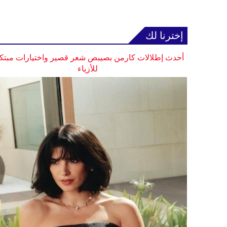
إخترنا لك
أحدث إطلالات كارمن بصيبص شعر قصير واختيارات مبتك
للأزياء