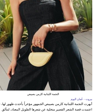
النجمة اللبنانية كارمن بصيبص
بيروت - عُمان اليوم
أبهرت النجمة اللبنانية كارمن بصيبص الجمهور مؤخراً بأحدث ظهور لها، 
اعتمدت قصة الشعر القصير متخلية عن شعرها الطويل المعتاد، لتتألق