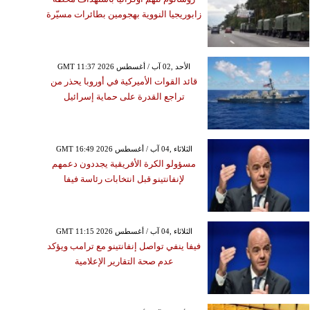
زابوريجيا النووية بهجومين بطائرات مسيّرة
GMT 11:37 2026 الأحد ,02 آب / أغسطس
قائد القوات الأميركية في أوروبا يحذر من
تراجع القدرة على حماية إسرائيل
GMT 16:49 2026 الثلاثاء ,04 آب / أغسطس
مسؤولو الكرة الأفريقية يجددون دعمهم
لإنفانتينو قبل انتخابات رئاسة فيفا
GMT 11:15 2026 الثلاثاء ,04 آب / أغسطس
فيفا ينفي تواصل إنفانتينو مع ترامب ويؤكد
عدم صحة التقارير الإعلامية