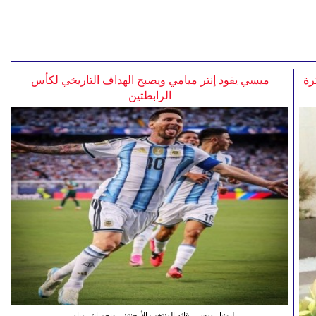
رة
ميسي يقود إنتر ميامي ويصبح الهداف التاريخي لكأس
الرابطتين
ليونيل ميسي، قائد المنتخب الأرجنتيني ونجم انتر ميامي