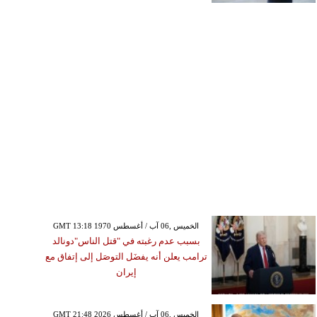
GMT 13:18 1970 الخميس ,06 آب / أغسطس
بسبب عدم رغبته في "قتل الناس"دونالد
ترامب يعلن أنه يفضَل التوصَل إلى إتفاق مع
إيران
GMT 21:48 2026 الخميس ,06 آب / أغسطس