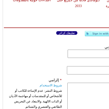
ن
ديوماندي قادماً من لايبزيغ حتى
اعتداءات حوثية بالمقذوفات
ة
2033
تعليقك كزائر
وني
*
إلزامي
شروط الاستخدام
شروط النشر:
عدم الإساءة للكاتب أو
للأشخاص أو للمقدسات أو مهاجمة الأديان
أو الذات الالهية. والابتعاد عن التحريض
الطائفي والعنصري والشتائم.