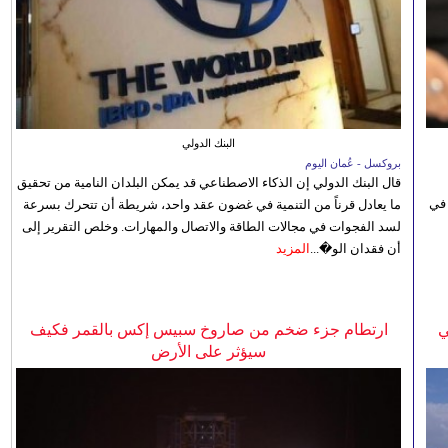
البنك الدولي
بروكسل - عُمان اليوم
قال البنك الدولي إن الذكاء الاصطناعي قد يمكن البلدان النامية من تحقيق
 في
ما يعادل قرناً من التنمية في غضون عقد واحد، شريطة أن تتحرك بسرعة
لسد الفجوات في مجالات الطاقة والاتصال والمهارات. وخلص التقرير إلى
أن فقدان الو�...
المزيد
ي
ارتطام جزء ضخم من صاروخ سبيس إكس بالقمر فكيف
سيؤثر على الأرض