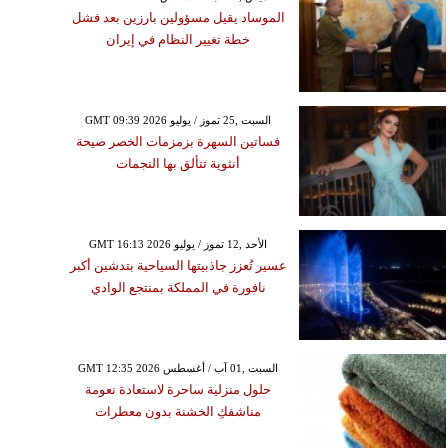
الموساد يقيل مسؤولين بارزين بعد فشل
خطة تغيير النظام في إيران
GMT 09:39 2026 السبت ,25 تموز / يوليو
فساتين السهرة بزمزمات الخصر صيحة
أنثوية تتألق بها النجمات
GMT 16:13 2026 الأحد ,12 تموز / يوليو
عسير تُعزز جاذبيتها السياحية بتدشين أكبر
نافورة في المملكة بمنتجع الوادي
GMT 12:35 2026 السبت ,01 آب / أغسطس
حلول منزلية ساحرة لاستعادة نعومة
مناشفكِ الخشنة بدون معطرات