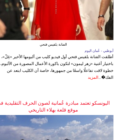
الفنانة بلقيس فتحي
أبوظبي - عُمان اليوم
أطلقت الفنانة بلقيس فتحي أول فيديو كليب من ألبومها الأخير «غِلّ»،
باختيار أغنية «زهر ليمون» لتكون باكورة الأعمال المصورة من الألبوم،
خطوة لاقت تفاعلًا واسعًا من جمهورها، خاصة أن الكليب ابتعد عن
الفك�...
المزيد
اليونسكو تعتمد مبادرة عُمانية لصون الحرف التقليدية ف
موقع قلعة بهلاء التاريخي