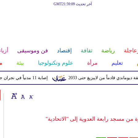
آخر تحديث GMT21:59:09
عاجلة
رياضة
ثقافة
إقتصاد
فن وموسيقى
أزياء
تعليم
مرأة
علوم وتكنولوجيا
بيئة
م
قادماً من لايبزيغ حتى 2033
إصابة 11 مدنياً في نجران جراء اعتداءات حوثية بالمقذوفات
من مسجد رابعة العدوية إلى "الاتحادية"