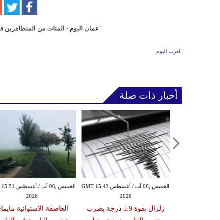
العرب اليوم
أخبار ذات صلة
الأربعاء ,05 آب / أغسطس GMT 16:02
الخميس ,06 آب / أغسطس GMT 15:43
الخميس ,06 آب / أغ
2026
2026
20
 عقوبات عن
زلزال بقوة 5.9 درجة يضرب
العاصفة الاستوائية مايما