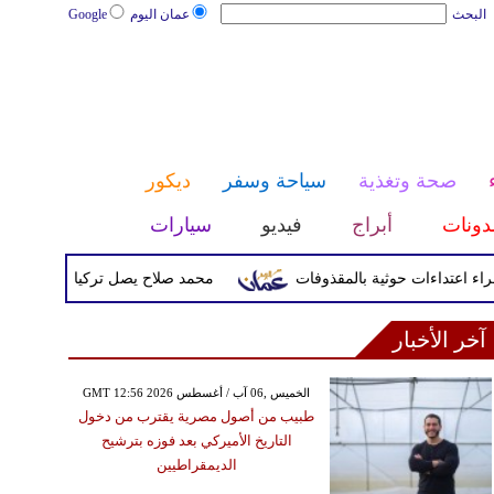
البحث
عمان اليوم
Google
صحة وتغذية
سياحة وسفر
ديكور
دونات
أبراج
فيديو
سيارات
محمد صلاح يصل تركيا الأربعاء لإتمام انت
آخر الأخبار
GMT 12:56 2026 الخميس ,06 آب / أغسطس
طبيب من أصول مصرية يقترب من دخول
التاريخ الأميركي بعد فوزه بترشيح
الديمقراطيين