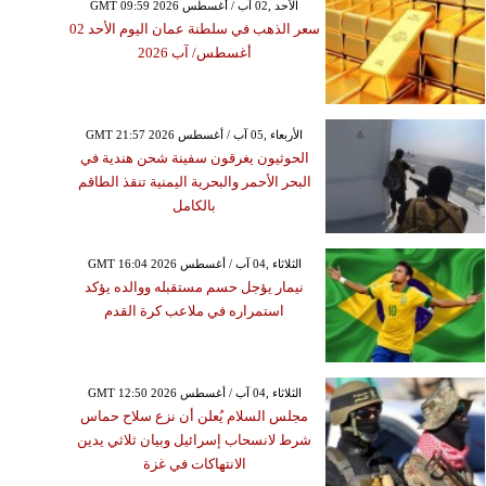
GMT 09:59 2026 الأحد ,02 آب / أغسطس
سعر الذهب في سلطنة عمان اليوم الأحد 02
أغسطس/ آب 2026
GMT 21:57 2026 الأربعاء ,05 آب / أغسطس
الحوثيون يغرقون سفينة شحن هندية في
البحر الأحمر والبحرية اليمنية تنقذ الطاقم
بالكامل
GMT 16:04 2026 الثلاثاء ,04 آب / أغسطس
نيمار يؤجل حسم مستقبله ووالده يؤكد
استمراره في ملاعب كرة القدم
GMT 12:50 2026 الثلاثاء ,04 آب / أغسطس
مجلس السلام يُعلن أن نزع سلاح حماس
شرط لانسحاب إسرائيل وبيان ثلاثي يدين
الانتهاكات في غزة