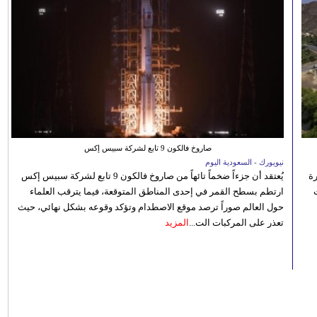
صاروخ فالكون 9 تابع لشركة سبيس إكس
نيويورك - السعودية اليوم
رة
يُعتقد أن جزءاً ضخماً تائهاً من صاروخ فالكون 9 تابع لشركة سبيس إكس
ارتطم بسطح القمر في إحدى المناطق المتوقعة، فيما يترقب العلماء
حول العالم صوراً ترصد موقع الاصطدام وتؤكد وقوعه بشكل نهائي، حيث
تعذر على المركبات الت...
المزيد