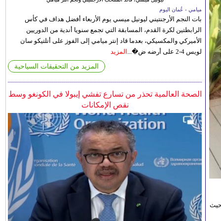
ميامي - عُمان اليوم
بات النجم الأرجنتيني ليونيل ميسي يوم الأربعاء أفضل هداف في كأس
الرابطتين لكرة القدم، المسابقة التي تجمع سنويا أندية من الدوريين
الأميركي والمكسيكي، بعدما قاد إنتر ميامي إلى الفوز على أتلتيكو سان
لويس 4-2 على أرضه ض�...
المزيد
المزيد من التحقيقات السياحية
الصحة العالمية تحذر من تسارع تفشي إيبولا في الكونغو وسط
نقص الإمكانات
حيث