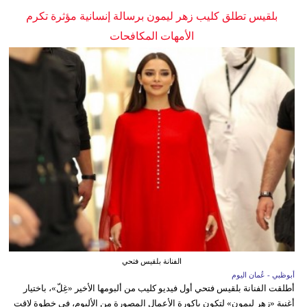
بلقيس تطلق كليب زهر ليمون برسالة إنسانية مؤثرة تكرم
الأمهات المكافحات
الفنانة بلقيس فتحي
أبوظبي - عُمان اليوم
أطلقت الفنانة بلقيس فتحي أول فيديو كليب من ألبومها الأخير «غِلّ»، باختيار
أغنية «زهر ليمون» لتكون باكورة الأعمال المصورة من الألبوم، في خطوة لاقت