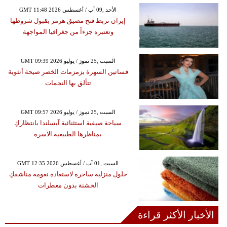
GMT 11:48 2026 الأحد ,09 آب / أغسطس
إيران تربط فتح مضيق هرمز بقبول شروطها
وتعتبره جزءاً من جغرافيا المواجهة
GMT 09:39 2026 السبت ,25 تموز / يوليو
فساتين السهرة بزمزمات الخصر صيحة أنثوية
تتألق بها النجمات
GMT 09:57 2026 السبت ,25 تموز / يوليو
سياحة صيفية استثنائية آيسلندا بانتظاركِ
بمناظرها الطبيعية الآسرة
GMT 12:35 2026 السبت ,01 آب / أغسطس
حلول منزلية ساحرة لاستعادة نعومة مناشفكِ
الخشنة بدون معطرات
الأخبار الأكثر قراءة