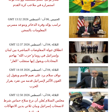
استمراره في ملاعب كرة القدم
GMT 13:52 2026 الخميس ,06 آب / أغسطس
ترامب يؤكد وفرة الذخائر ويتوعد مسربي
المعلومات بالسجن
GMT 12:37 2026 الثلاثاء ,04 آب / أغسطس
انطلاق جولة المفاوضات المباشرة بين لبنان
وإسرائيل في روما و"حزب الله" يهاجم
المحادثات ويقول إنها ستجلب "العار"
GMT 14:18 2026 الثلاثاء ,04 آب / أغسطس
نواف سلام يرد على نعيم قاسم ويقول إن
العون الأكبر لإسرائيل قدمه من تفرد بقرار
الحرب
GMT 12:50 2026 الثلاثاء ,04 آب / أغسطس
مجلس السلام يُعلن أن نزع سلاح حماس شرط
لانسحاب إسرائيل وبيان ثلاثي يدين الانتهاكات
في غزة