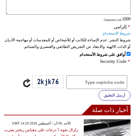
فيديو
: Characters Left
سيارات
*
إلزامي
شروط الاستخدام
شروط النشر:
عدم الإساءة للكاتب أو للأشخاص أو للمقدسات أو مهاجمة الأديان
أو الذات الالهية. والابتعاد عن التحريض الطائفي والعنصري والشتائم.
اُوافق على شروط الأستخدام
Security Code
*
أرسل التعليق
أخبار ذات صلة
GMT 14:29 2026 الأحد ,09 آب / أغسطس
زلزال بقوة 5 درجات على مقياس ريختر يضرب