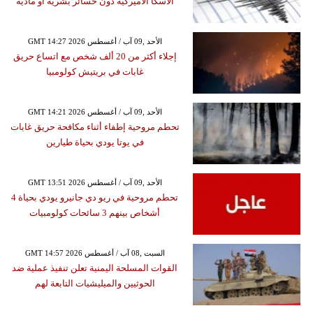
ألاسكا الأميركية دون خسائر بشرية أو مادية
GMT 14:27 2026 الأحد ,09 آب / أغسطس
إجلاء أكثر من 20 ألف شخص مع اتساع حريق
غابات في بريتيش كولومبيا
GMT 14:21 2026 الأحد ,09 آب / أغسطس
تحطم مروحية إطفاء أثناء مكافحة حريق غابات
في يوتا يودي بحياة طيارين
GMT 13:51 2026 الأحد ,09 آب / أغسطس
تحطم مروحية في ريو دي جانيرو يودي بحياة 4
أشخاص بينهم 3 سائحات كولومبيات
GMT 14:57 2026 السبت ,08 آب / أغسطس
القوات المسلحة اليمنية تعلن تنفيذ عملية ضد
الحوثيين والميليشيات التابعة لهم