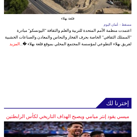
قلعة بهلاء
مسقط - عُمان اليوم
اعتمدت منظمة الأمم المتحدة للتربية والعلم والثقافة "اليونسكو" مبادرة
"الممتلك الثقافي" الخاصة بحرف الفخار والنحاس والمعادن والصناعات الخشبية
لفريق بهلاء التطوعي لمؤسسة المجتمع المحلي بموقع قلعة بهلاء �...
المزيد
إخترنا لك
ميسي يقود إنتر ميامي ويصبح الهداف التاريخي لكأس الرابطتين