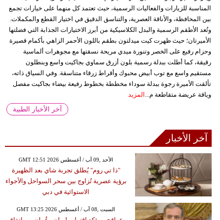
المناسبة للزيارات والفعاليات الرسمية، حيث تعتمد كل منهما على خيارات تجمع
بين المحافظة، والأناقة العصرية، والتناسق الدقيق في اختيار القطع والمكملات.
وتُعد الأطقم الرسمية والبدل الكلاسيكية من أبرز الاختيارات الجذابة التي فضلتها
الأميرتان؛ حيث ظهرت كيت ميدلتون بطقم باللون الأحمر الزاهي بأكمام قصيرة
وحزام رفيع على الخصر وتنورة ميدي مريحة نسقتها مع مجوهرات ألماسية
رقيقة، كما أطلت ببدلة رسمية بلون أزرق سماوي بجاكيت واسع وبنطلون
مستقيم واسع مع توب أبيض محبوك وأقراط زرقاء متناسقة. وفي السياق ذاته،
تألقت الأميرة رجوة ببدلة سوداء مخططة بخطوط رفيعة بيضاء بجاكيت مفصل
وياقة عريضة متقاطعة م...
المزيد
آخر الأخبار الطبية
آخر الأخبار
GMT 12:51 2026 الأحد ,09 آب / أغسطس
"ذا تي روم" يُطلق تجربة شاي بعد الظهيرة
برؤية عصرية تُزاوج بين سحر السواحل والأجواء
الاستوائية في دبي
GMT 13:25 2026 السبت ,08 آب / أغسطس
عراقجي يؤكد اقتراب إيران وعُمان من اتفاق