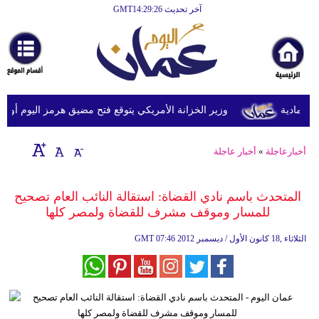
آخر تحديث GMT14:29:26
الرئيسية
أخبارعاجلة
رياضة
ثقافة
وزير الخزانة الأمريكي يتوقع فتح مضيق هرمز اليوم أو غداً لمدة تصل
إقتصاد
أخبارعاجلة
»
أخبار عاجلة
فن
وموسيقى
المتحدث باسم نادي القضاة: استقالة النائب العام تصحيح
للمسار وموقف مشرف للقضاة ولمصر كلها
أزياء
07:46 2012 الثلاثاء ,18 كانون الأول / ديسمبر
GMT
صحة
وتغذية
سياحة