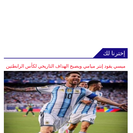
إخترنا لك
ميسي يقود إنتر ميامي ويصبح الهداف التاريخي لكأس الرابطتين