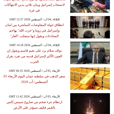
لانسحاب إسرائيل وبيان ثلاثي يدين الانتهاكات
في غزة
GMT 12:37 2026 الثلاثاء ,04 آب / أغسطس
انطلاق جولة المفاوضات المباشرة بين لبنان
وإسرائيل في روما و"حزب الله" يهاجم
المحادثات ويقول إنها ستجلب "العار"
GMT 14:18 2026 الثلاثاء ,04 آب / أغسطس
نواف سلام يرد على نعيم قاسم ويقول إن
العون الأكبر لإسرائيل قدمه من تفرد بقرار
الحرب
GMT 06:35 2026 الأربعاء ,05 آب / أغسطس
سعر الذهب في سلطنة عمان اليوم الأربعاء 05
أغسطس/ آب 2026
GMT 11:42 2026 الأربعاء ,05 آب / أغسطس
ارتطام جزء ضخم من صاروخ سبيس إكس
بالقمر فكيف سيؤثر على الأرض