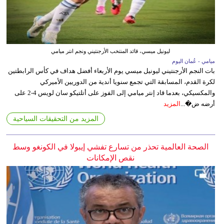
ليونيل ميسي، قائد المنتخب الأرجنتيني ونجم انتر ميامي
ميامي - عُمان اليوم
بات النجم الأرجنتيني ليونيل ميسي يوم الأربعاء أفضل هداف في كأس الرابطتين
لكرة القدم، المسابقة التي تجمع سنويا أندية من الدوريين الأميركي
والمكسيكي، بعدما قاد إنتر ميامي إلى الفوز على أتلتيكو سان لويس 4-2 على
أرضه ض�...
المزيد
المزيد من التحقيقات السياحية
الصحة العالمية تحذر من تسارع تفشي إيبولا في الكونغو وسط
نقص الإمكانات