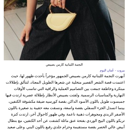
النجمة اللبنانية كارمن بصيبص
بيروت - عُمان اليوم
أبهرت النجمة اللبنانية كارمن بصيبص الجمهور مؤخراً بأحدث ظهور لها، حيث
اعتمدت قصة الشعر القصير متخلية عن شعرها الطويل المعتاد، لتتألق بإطلالات
مبتكرة وخاطفة جمعت بين التصاميم العملية والراقية التي تناسب الأوقات
النهارية والمناسبات الرسمية. ولفتت بصيبص الأنظار بإطلالة عصرية ارتدت فيها
جمبسوت طويل باللون الأسود الداكن بقصة كورسيه ضيقة مكشوفة الكتفين،
بينما انسدل الجزء السفلي بقصة واسعة، ونسقت معه حقيبة يد صغيرة باللون
الأصفر الزبدي ومجوهرات ذهبية ناعمة. وفي ظهور كاجوال آخر، ارتدت كنزة
تريكو باللون البيج الوردي بفتحة عنق مائلة كشفت عن أحد الكتفين، مع بنطال
أبيض عالي الخصر بقصة مستقيمة وحزام جلدي رفيع باللون البني. وعلى صعيد