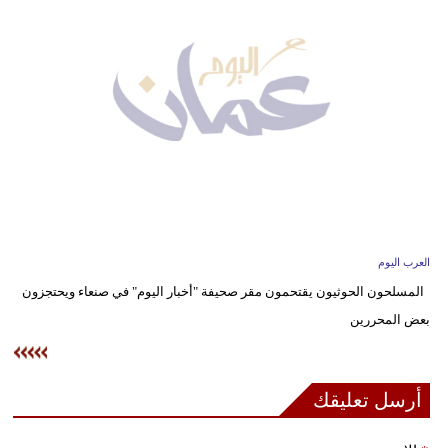
وسفر
ديكور
أخبار
إعلام
تعليم
مرأة
العرب اليوم
علوم
المسلحون الحوثيون يقتحمون مقر صحيفة "أخبار اليوم" في صنعاء ويحتجزون
وتكنولوجيا
بعض المحررين
بيئة
مدوَّنات
أرسل تعليقك
أبراج