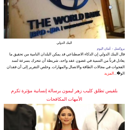
البنك الدولي
بروكسل - عُمان اليوم
قال البنك الدولي إن الذكاء الاصطناعي قد يمكن البلدان النامية من تحقيق ما
يعادل قرناً من التنمية في غضون عقد واحد، شريطة أن تتحرك بسرعة لسد
الفجوات في مجالات الطاقة والاتصال والمهارات. وخلص التقرير إلى أن فقدان
الو�...
المزيد
بلقيس تطلق كليب زهر ليمون برسالة إنسانية مؤثرة تكرم
الأمهات المكافحات