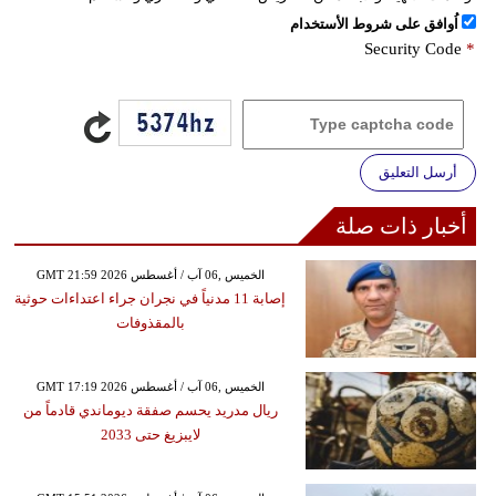
اُوافق على شروط الأستخدام
Security Code
*
أرسل التعليق
أخبار ذات صلة
GMT 21:59 2026 الخميس ,06 آب / أغسطس
إصابة 11 مدنياً في نجران جراء اعتداءات حوثية
بالمقذوفات
GMT 17:19 2026 الخميس ,06 آب / أغسطس
ريال مدريد يحسم صفقة ديوماندي قادماً من
لايبزيغ حتى 2033