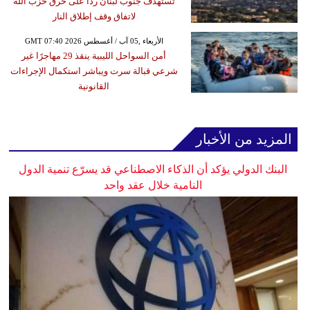
تستهدف جنوب لبنان ردا على خرق حزب الله
لاتفاق وقف إطلاق النار
GMT 07:40 2026 الأربعاء ,05 آب / أغسطس
أمن السواحل الليبية ينقذ 29 مهاجرًا غير
شرعي قبالة سرت ويباشر استكمال الإجراءات
القانونية
المزيد من الأخبار
البنك الدولي يؤكد أن الذكاء الاصطناعي قد يسرّع تنمية الدول
النامية خلال عقد واحد