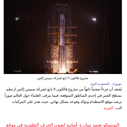
صاروخ فالكون 9 تابع لشركة سبيس إكس
نيويورك - السعودية اليوم
يُعتقد أن جزءاً ضخماً تائهاً من صاروخ فالكون 9 تابع لشركة سبيس إكس ارتطم
بسطح القمر في إحدى المناطق المتوقعة، فيما يترقب العلماء حول العالم صوراً
ترصد موقع الاصطدام وتؤكد وقوعه بشكل نهائي، حيث تعذر على المركبات
الت...
المزيد
اليونسكو تعتمد مبادرة عُمانية لصون الحرف التقليدية في موقع