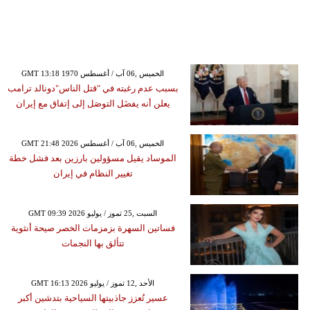
GMT 13:18 1970 الخميس ,06 آب / أغسطس
بسبب عدم رغبته في "قتل الناس"دونالد ترامب
يعلن أنه يفضَل التوصَل إلى إتفاق مع إيران
GMT 21:48 2026 الخميس ,06 آب / أغسطس
الموساد يقيل مسؤولين بارزين بعد فشل خطة
تغيير النظام في إيران
GMT 09:39 2026 السبت ,25 تموز / يوليو
فساتين السهرة بزمزمات الخصر صيحة أنثوية
تتألق بها النجمات
GMT 16:13 2026 الأحد ,12 تموز / يوليو
عسير تُعزز جاذبيتها السياحية بتدشين أكبر