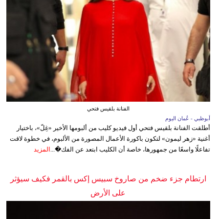
الفنانة بلقيس فتحي
أبوظبي - عُمان اليوم
أطلقت الفنانة بلقيس فتحي أول فيديو كليب من ألبومها الأخير «غِلّ»، باختيار
أغنية «زهر ليمون» لتكون باكورة الأعمال المصورة من الألبوم، في خطوة لاقت
تفاعلًا واسعًا من جمهورها، خاصة أن الكليب ابتعد عن الفك�...
المزيد
ارتطام جزء ضخم من صاروخ سبيس إكس بالقمر فكيف سيؤثر
على الأرض