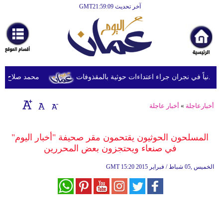
آخر تحديث GMT21:59:09
الرئيسية
أخبارعاجلة
رياضة
ثقافة
محمد صلاح يصل ترك
إقتصاد
أخبارعاجلة
»
أخبار عاجلة
فن
وموسيقى
المسلحون الحوثيون يقتحمون مقر صحيفة "أخبار اليوم"
في صنعاء ويحتجزون بعض المحررين
أزياء
15:20 2015 الخميس ,05 شباط / فبراير
GMT
صحة
وتغذية
سياحة