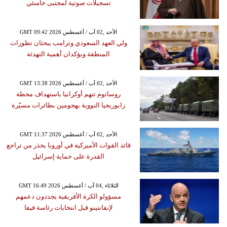
تسجيلات صوتية لمجتبى خامنئي
GMT 09:42 2026 الأحد ,02 آب / أغسطس
ولي العهد السعودي وترامب يبحثان تطورات
المنطقة ويؤكدان أهمية التهدئة
GMT 13:38 2026 الأحد ,02 آب / أغسطس
روساتوم تتهم أوكرانيا باستهداف محطة
زابوريجيا النووية بهجومين بطائرات مسيّرة
GMT 11:37 2026 الأحد ,02 آب / أغسطس
قائد القوات الأميركية في أوروبا يحذر من تراجع
القدرة على حماية إسرائيل
GMT 16:49 2026 الثلاثاء ,04 آب / أغسطس
مسؤولو الكرة الأفريقية يجددون دعمهم
لإنفانتينو قبل انتخابات رئاسة فيفا