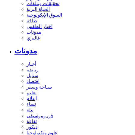
تحقيقات وملفات
الحياة البرية
السوق الإيكولوجية
طاقة
اخبار الطقس
مدونات
غاليري
مدونات
أخبار
رياضة
ستايل
اقتصاد
سياحة وسفر
تعليم
إعلام
نساء
بيئة
فن وموسيقى
ثقافة
ديكور
علوم وتكنولوجيا