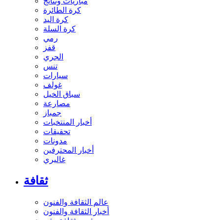
مباريات ونتائج
كرة الطائرة
كرة اليد
كرة السلة
رمي
قفز
الجري
تنس
سيارات
غولف
سباق الخيل
مصارعة
جمباز
أخبار المنتخبات
تحقيقات
مدونات
أخبار المحترفين
غاليري
ثقافة
عالم الثقافة والفنون
أخبار الثقافة والفنون