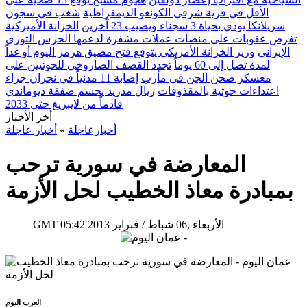
الأقل في قرية شرقي الكونغو الديمقراطية
شغب في سجون
سريلانكا يودي بحياة 3 سجناء ويصيب 23 آخرين
الخزانة الأميركية
تفرض عقوبات على منصات عملات مشفرة لدعمها الحرس الثوري
الإيراني
وزير الخزانة الأمريكي يتوقع فتح مضيق هرمز اليوم أو غداً
لمدة تصل إلى 60 يوماً
تجدد القصف الصاروخي للحوثيين على
معسكر صحن الجن في مأرب
إصابة 11 مدنياً في نجران جراء
اعتداءات حوثية بالمقذوفات
ريال مدريد يحسم صفقة ديوماندي
قادماً من لايبزيغ حتى 2033
أخر الأخبار
أخبارعاجلة
»
أخبار عاجلة
المعارضة في سورية ترحب
بمبادرة معاذ الخطيب لحل الأزمة
05:42 2013 الأربعاء ,06 شباط / فبراير
GMT
العرب اليوم