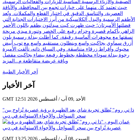
الصيفية والأزياء الرسمية المناسبة للزيارات والفعاليات الرسمية،
حيث تعتمد كل منهما على خيارات تجمع بين المحافظة، والأناقة
العصرية، والتناسق الدقيق في اختيار القطع والمكملات. وتُعد
الأطقم الرسمية والبدل الكلاسيكية من أبرز الاختيارات الجذابة التي
فضلتها الأميرتان؛ حيث ظهرت كيت ميدلتون بطقم باللون الأحمر
الزاهي بأكمام قصيرة وحزام رفيع على الخصر وتنورة ميدي مريحة
نسقتها مع مجوهرات ألماسية رقيقة، كما أطلت ببدلة رسمية بلون
أزرق سماوي بجاكيت واسع وبنطلون مستقيم واسع مع توب أبيض
محبوك وأقراط زرقاء متناسقة. وفي السياق ذاته، تألقت الأميرة
رجوة ببدلة سوداء مخططة بخطوط رفيعة بيضاء بجاكيت مفصل
وياقة عريضة متقاطعة م...
المزيد
آخر الأخبار الطبية
آخر الأخبار
GMT 12:51 2026 الأحد ,09 آب / أغسطس
"ذا تي روم" يُطلق تجربة شاي بعد الظهيرة برؤية عصرية تُزاوج بين
سحر السواحل والأجواء الاستوائية في دبي
GMT 13:25 2026 السبت ,08 آب / أغسطس