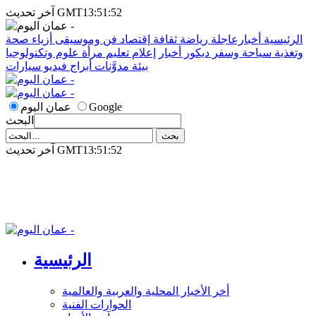
آخر تحديث GMT13:51:52
الرئيسية
أخبارعاجلة
رياضة
ثقافة
إقتصاد
فن وموسيقى
أزياء
صحة
وتغذية
سياحة وسفر
ديكور
أخبار
إعلام
تعليم
مرأة
علوم وتكنولوجيا
بيئة
مدوَّنات
أبراج
فيديو
سيارات
Google
عمان اليوم
البحث
آخر تحديث GMT13:51:52
الرئيسية
أخر الأخبار المحلية والعربية والعالمية
الحوارات الفنية