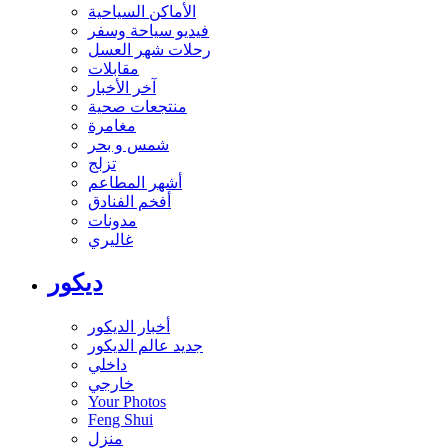
الأماكن السياحية
فيديو سياحة وسفر
رحلات شهر العسل
مقابلات
آخر الأخبار
منتجعات صحية
مغامرة
شمس و بحر
تزلج
أشهر المطاعم
أفخم الفنادق
مدونات
غاليري
ديكور
أخبار الديكور
جديد عالم الديكور
داخلي
خارجي
Your Photos
Feng Shui
منزل