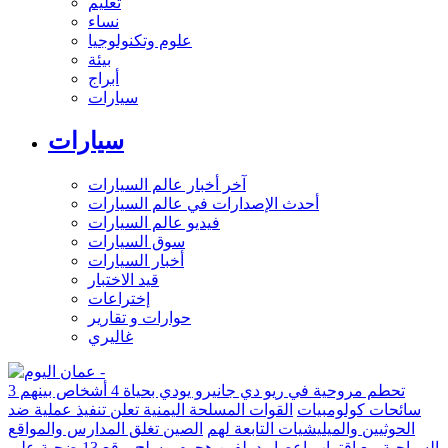
تعليم
نساء
علوم وتكنولوجيا
بيئة
أبراج
سيارات
سيارات
آخر أخبار عالم السيارات
أحدث الإصدارات في عالم السيارات
فيديو عالم السيارات
سوق السيارات
أخبار السيارات
قيد الاختبار
إختراعات
حوارات و تقارير
غاليري
تحطم مروحية في ريو دي جانيرو يودي بحياة 4 أشخاص بينهم 3
سائحات كولومبيات
القوات المسلحة اليمنية تعلن تنفيذ عملية ضد
الحوثيين والميليشيات التابعة لهم
الصين تغلق المدارس والمواقع
السياحية مع اقتراب إعصار دولفين
هجوم مسلح يوقع 13 ضحية على