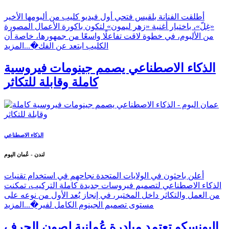
أطلقت الفنانة بلقيس فتحي أول فيديو كليب من ألبومها الأخير
«غِلّ»، باختيار أغنية «زهر ليمون» لتكون باكورة الأعمال المصورة
من الألبوم، في خطوة لاقت تفاعلًا واسعًا من جمهورها، خاصة أن
الكليب ابتعد عن الفك�...
المزيد
الذكاء الاصطناعي يصمم جينومات فيروسية
كاملة وقابلة للتكاثر
الذكاء الاصطناعي
لندن - عُمان اليوم
أعلن باحثون في الولايات المتحدة نجاحهم في استخدام تقنيات
الذكاء الاصطناعي لتصميم فيروسات جديدة كاملة التركيب، تمكنت
من العمل والتكاثر داخل المختبر، في إنجاز يُعد الأول من نوعه على
مستوى تصميم الجينوم الكامل لفير�...
المزيد
اليونسكو تعتمد مبادرة عُمانية لصون الحرف