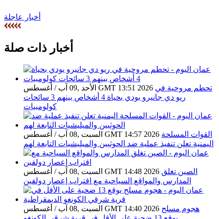
أخبار عاجلة
أخبار ذات صلة
تحطم مروحية في
الأحد ,09 آب / أغسطس GMT 13:51 2026
ريو دي جانيرو يودي بحياة 4 أشخاص بينهم 3 سائحات
كولومبيات
القوات المسلحة
السبت ,08 آب / أغسطس GMT 14:57 2026
اليمنية تعلن تنفيذ عملية ضد الحوثيين والميليشيات التابعة لهم
الصين تغلق
السبت ,08 آب / أغسطس GMT 14:48 2026
المدارس والمواقع السياحية مع اقتراب إعصار دولفين
هجوم مسلح
السبت ,08 آب / أغسطس GMT 14:40 2026
يوقع 13 ضحية على الأقل في قرية شرقي الكونغو