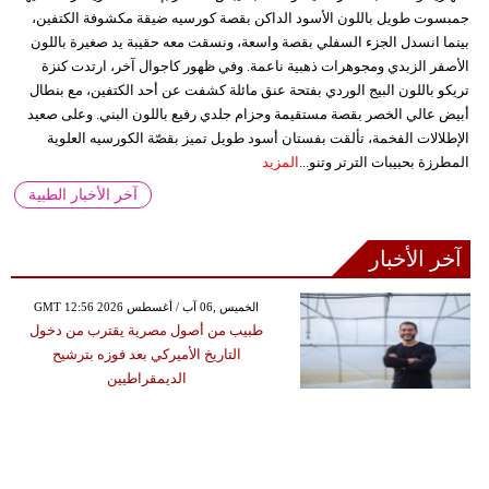
جمبسوت طويل باللون الأسود الداكن بقصة كورسيه ضيقة مكشوفة الكتفين،
بينما انسدل الجزء السفلي بقصة واسعة، ونسقت معه حقيبة يد صغيرة باللون
الأصفر الزبدي ومجوهرات ذهبية ناعمة. وفي ظهور كاجوال آخر، ارتدت كنزة
تريكو باللون البيج الوردي بفتحة عنق مائلة كشفت عن أحد الكتفين، مع بنطال
أبيض عالي الخصر بقصة مستقيمة وحزام جلدي رفيع باللون البني. وعلى صعيد
الإطلالات الفخمة، تألقت بفستان أسود طويل تميز بقصّة الكورسيه العلوية
المطرزة بحبيبات الترتر وتنو...
المزيد
آخر الأخبار الطبية
آخر الأخبار
GMT 12:56 2026 الخميس ,06 آب / أغسطس
طبيب من أصول مصرية يقترب من دخول
التاريخ الأميركي بعد فوزه بترشيح
الديمقراطيين