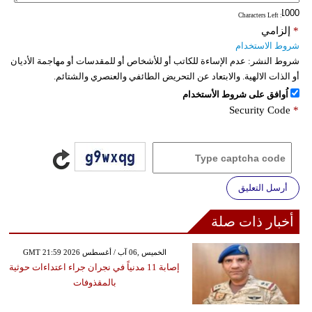
: Characters Left
فيديو
*
إلزامي
شروط الاستخدام
سيارات
شروط النشر:
عدم الإساءة للكاتب أو للأشخاص أو للمقدسات أو مهاجمة الأديان
أو الذات الالهية. والابتعاد عن التحريض الطائفي والعنصري والشتائم.
اُوافق على شروط الأستخدام
Security Code
*
أرسل التعليق
أخبار ذات صلة
GMT 21:59 2026 الخميس ,06 آب / أغسطس
إصابة 11 مدنياً في نجران جراء اعتداءات حوثية
بالمقذوفات