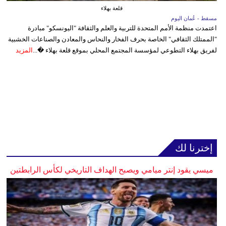
قلعة بهلاء
مسقط - عُمان اليوم
اعتمدت منظمة الأمم المتحدة للتربية والعلم والثقافة "اليونسكو" مبادرة
"الممتلك الثقافي" الخاصة بحرف الفخار والنحاس والمعادن والصناعات الخشبية
لفريق بهلاء التطوعي لمؤسسة المجتمع المحلي بموقع قلعة بهلاء �...
المزيد
إخترنا لك
ميسي يقود إنتر ميامي ويصبح الهداف التاريخي لكأس الرابطتين