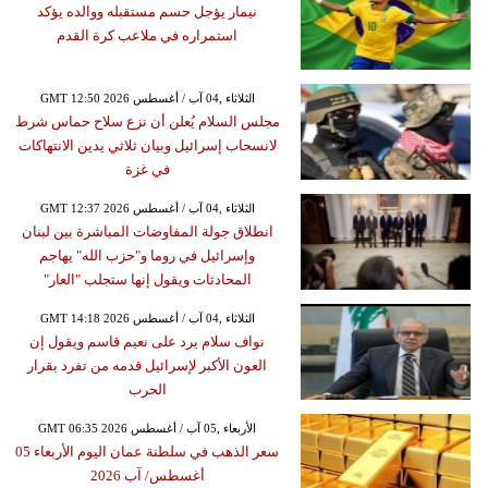
نيمار يؤجل حسم مستقبله ووالده يؤكد
استمراره في ملاعب كرة القدم
GMT 12:50 2026 الثلاثاء ,04 آب / أغسطس
مجلس السلام يُعلن أن نزع سلاح حماس شرط
لانسحاب إسرائيل وبيان ثلاثي يدين الانتهاكات
في غزة
GMT 12:37 2026 الثلاثاء ,04 آب / أغسطس
انطلاق جولة المفاوضات المباشرة بين لبنان
وإسرائيل في روما و"حزب الله" يهاجم
المحادثات ويقول إنها ستجلب "العار"
GMT 14:18 2026 الثلاثاء ,04 آب / أغسطس
نواف سلام يرد على نعيم قاسم ويقول إن
العون الأكبر لإسرائيل قدمه من تفرد بقرار
الحرب
GMT 06:35 2026 الأربعاء ,05 آب / أغسطس
سعر الذهب في سلطنة عمان اليوم الأربعاء 05
أغسطس/ آب 2026