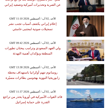
عن الضربة وتحذيرات أميركية وتصعيد إيراني
GMT 11:10 2026 الأحد ,02 آب / أغسطس
إعلام إيراني يكشف أسباب تجنب نشر
تسجيلات صوتية لمجتبى خامنئي
GMT 09:42 2026 الأحد ,02 آب / أغسطس
ولي العهد السعودي وترامب يبحثان تطورات
المنطقة ويؤكدان أهمية التهدئة
GMT 13:38 2026 الأحد ,02 آب / أغسطس
روساتوم تتهم أوكرانيا باستهداف محطة
زابوريجيا النووية بهجومين بطائرات مسيّرة
GMT 11:37 2026 الأحد ,02 آب / أغسطس
قائد القوات الأميركية في أوروبا يحذر من تراجع
القدرة على حماية إسرائيل