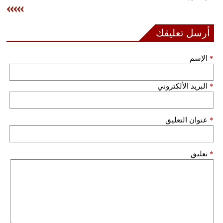
وسفر
ديكور
أرسل تعليقك
أخبار
*
الإسم
إعلام
*
البريد الألكتروني
تعليم
مرأة
*
عنوان التعليق
علوم
وتكنولوجيا
*
تعليق
بيئة
مدوَّنات
أبراج