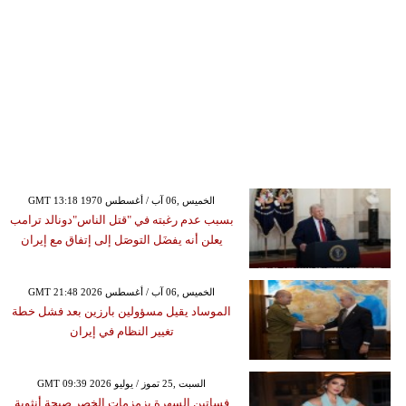
GMT 13:18 1970 الخميس ,06 آب / أغسطس
بسبب عدم رغبته في "قتل الناس"دونالد ترامب
يعلن أنه يفضَل التوصَل إلى إتفاق مع إيران
GMT 21:48 2026 الخميس ,06 آب / أغسطس
الموساد يقيل مسؤولين بارزين بعد فشل خطة
تغيير النظام في إيران
GMT 09:39 2026 السبت ,25 تموز / يوليو
فساتين السهرة بزمزمات الخصر صيحة أنثوية