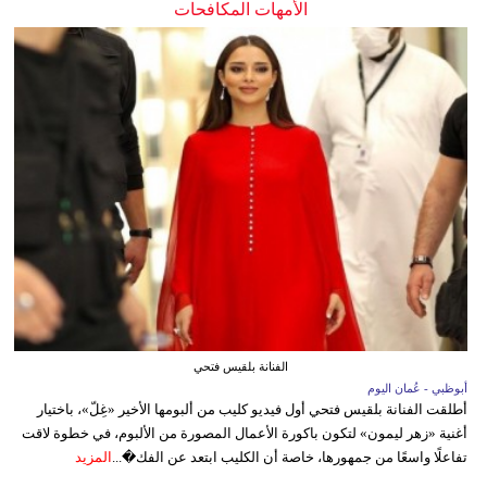
الأمهات المكافحات
الفنانة بلقيس فتحي
أبوظبي - عُمان اليوم
أطلقت الفنانة بلقيس فتحي أول فيديو كليب من ألبومها الأخير «غِلّ»، باختيار
أغنية «زهر ليمون» لتكون باكورة الأعمال المصورة من الألبوم، في خطوة لاقت
تفاعلًا واسعًا من جمهورها، خاصة أن الكليب ابتعد عن الفك�...
المزيد