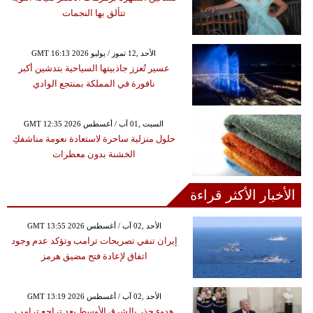
تتألق بها النجمات
GMT 16:13 2026 الأحد ,12 تموز / يوليو
عسير تُعزز جاذبيتها السياحية بتدشين أكبر
نافورة في المملكة بمنتجع الوادي
GMT 12:35 2026 السبت ,01 آب / أغسطس
حلول منزلية ساحرة لاستعادة نعومة مناشفكِ
الخشنة بدون معطرات
الأخبار الأكثر قراءة
GMT 13:55 2026 الأحد ,02 آب / أغسطس
إيران تنفي تصريحات ترامب وتؤكد عدم وجود
اتفاق لإعادة فتح مضيق هرمز
GMT 13:19 2026 الأحد ,02 آب / أغسطس
هدوء حذر بالشرق الأوسط بعد تراجع ترامب