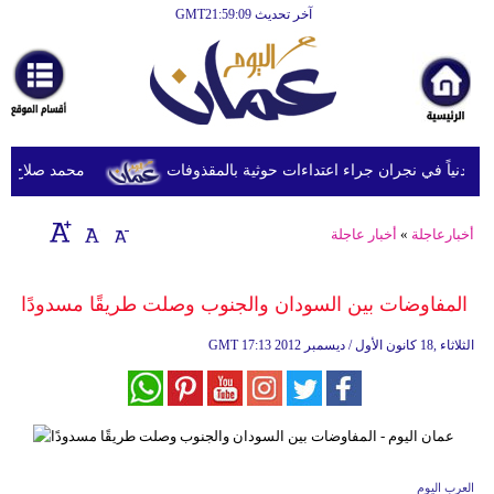
آخر تحديث GMT21:59:09
الرئيسية
أخبارعاجلة
رياضة
ثقافة
محمد صلاح يصل ترك
إقتصاد
أخبارعاجلة
»
أخبار عاجلة
فن
وموسيقى
المفاوضات بين السودان والجنوب وصلت طريقًا مسدودًا
أزياء
17:13 2012 الثلاثاء ,18 كانون الأول / ديسمبر
GMT
صحة
وتغذية
سياحة
العرب اليوم