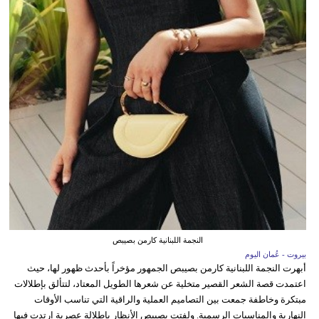
النجمة اللبنانية كارمن بصيبص
بيروت - عُمان اليوم
أبهرت النجمة اللبنانية كارمن بصيبص الجمهور مؤخراً بأحدث ظهور لها، حيث
اعتمدت قصة الشعر القصير متخلية عن شعرها الطويل المعتاد، لتتألق بإطلالات
مبتكرة وخاطفة جمعت بين التصاميم العملية والراقية التي تناسب الأوقات
النهارية والمناسبات الرسمية. ولفتت بصيبص الأنظار بإطلالة عصرية ارتدت فيها