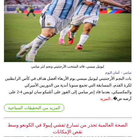
ليونيل ميسي، قائد المنتخب الأرجنتيني ونجم انتر ميامي
ميامي - عُمان اليوم
بات النجم الأرجنتيني ليونيل ميسي يوم الأربعاء أفضل هداف في كأس الرابطتين
لكرة القدم، المسابقة التي تجمع سنويا أندية من الدوريين الأميركي
والمكسيكي، بعدما قاد إنتر ميامي إلى الفوز على أتلتيكو سان لويس 4-2 على
أرضه ض�...
المزيد
المزيد من التحقيقات السياحية
الصحة العالمية تحذر من تسارع تفشي إيبولا في الكونغو وسط
نقص الإمكانات