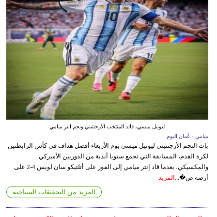
ليونيل ميسي، قائد المنتخب الأرجنتيني ونجم انتر ميامي
ميامي - عُمان اليوم
بات النجم الأرجنتيني ليونيل ميسي يوم الأربعاء أفضل هداف في كأس الرابطتين
لكرة القدم، المسابقة التي تجمع سنويا أندية من الدوريين الأميركي
والمكسيكي، بعدما قاد إنتر ميامي إلى الفوز على أتلتيكو سان لويس 4-2 على
أرضه ض�...
المزيد
المزيد من التحقيقات السياحية