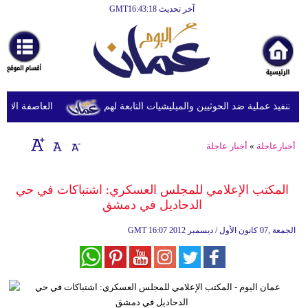
آخر تحديث GMT16:43:18
الرئيسية
أخبارعاجلة
رياضة
ثقافة
تنفيذ عملية ضد الحوثيين والميليشيات التابعة لهم
العاصفة الاستوائ
إقتصاد
أخبارعاجلة
»
أخبار عاجلة
فن
وموسيقى
المكتب الإعلامي للمجلس العسكري: اشتباكات في حي
الدحاديل في دمشق
أزياء
16:07 2012 الجمعة ,07 كانون الأول / ديسمبر
GMT
صحة
وتغذية
سياحة