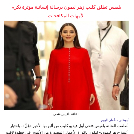
بلقيس تطلق كليب زهر ليمون برسالة إنسانية مؤثرة تكرم
الأمهات المكافحات
الفنانة بلقيس فتحي
أبوظبي - عُمان اليوم
أطلقت الفنانة بلقيس فتحي أول فيديو كليب من ألبومها الأخير «غِلّ»، باختيار
أغنية «زهر ليمون» لتكون باكورة الأعمال المصورة من الألبوم، في خطوة لاقت