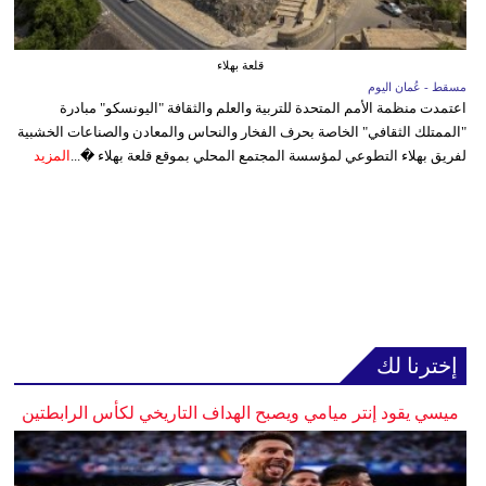
قلعة بهلاء
مسقط - عُمان اليوم
اعتمدت منظمة الأمم المتحدة للتربية والعلم والثقافة "اليونسكو" مبادرة
"الممتلك الثقافي" الخاصة بحرف الفخار والنحاس والمعادن والصناعات الخشبية
لفريق بهلاء التطوعي لمؤسسة المجتمع المحلي بموقع قلعة بهلاء �...
المزيد
إخترنا لك
ميسي يقود إنتر ميامي ويصبح الهداف التاريخي لكأس الرابطتين