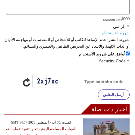
فيديو
: Characters Left
سيارات
*
إلزامي
شروط الاستخدام
شروط النشر:
عدم الإساءة للكاتب أو للأشخاص أو للمقدسات أو مهاجمة الأديان
أو الذات الالهية. والابتعاد عن التحريض الطائفي والعنصري والشتائم.
اُوافق على شروط الأستخدام
Security Code
*
أرسل التعليق
أخبار ذات صلة
GMT 14:57 2026 السبت ,08 آب / أغسطس
القوات المسلحة اليمنية تعلن تنفيذ عملية ضد