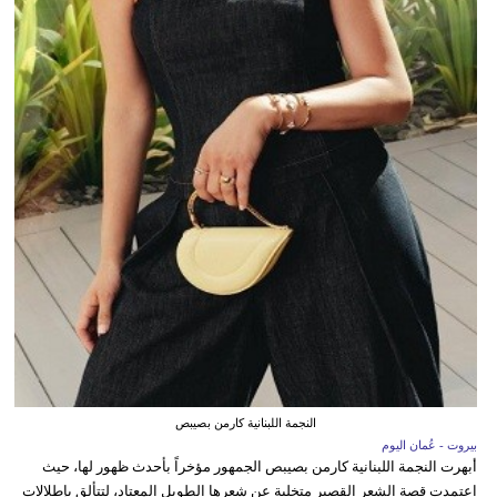
النجمة اللبنانية كارمن بصيبص
بيروت - عُمان اليوم
أبهرت النجمة اللبنانية كارمن بصيبص الجمهور مؤخراً بأحدث ظهور لها، حيث
اعتمدت قصة الشعر القصير متخلية عن شعرها الطويل المعتاد، لتتألق بإطلالات