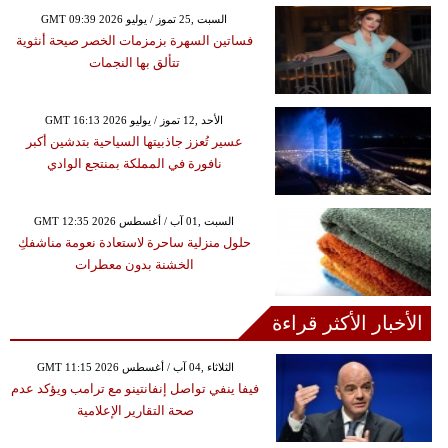
GMT 09:39 2026 السبت ,25 تموز / يوليو
فساتين السهرة بزمزمات الخصر صيحة أنثوية
تتألق بها النجمات
GMT 16:13 2026 الأحد ,12 تموز / يوليو
عسير تُعزز جاذبيتها السياحية بتدشين أكبر
نافورة في المملكة بمنتجع الوادي
GMT 12:35 2026 السبت ,01 آب / أغسطس
حلول منزلية ساحرة لاستعادة نعومة مناشفكِ
الخشنة بدون معطرات
الأخبار الأكثر قراءة
GMT 11:15 2026 الثلاثاء ,04 آب / أغسطس
فيفا ينفي تواصل إنفانتينو مع ترامب ويؤكد عدم
صحة التقارير الإعلامية