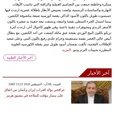
مبتكرة وخاطفة جمعت بين التصاميم العملية والراقية التي تناسب الأوقات
النهارية والمناسبات الرسمية. ولفتت بصيبص الأنظار بإطلالة عصرية ارتدت فيها
جمبسوت طويل باللون الأسود الداكن بقصة كورسيه ضيقة مكشوفة الكتفين،
بينما انسدل الجزء السفلي بقصة واسعة، ونسقت معه حقيبة يد صغيرة باللون
الأصفر الزبدي ومجوهرات ذهبية ناعمة. وفي ظهور كاجوال آخر، ارتدت كنزة
تريكو باللون البيج الوردي بفتحة عنق مائلة كشفت عن أحد الكتفين، مع بنطال
أبيض عالي الخصر بقصة مستقيمة وحزام جلدي رفيع باللون البني. وعلى صعيد
الإطلالات الفخمة، تألقت بفستان أسود طويل تميز بقصّة الكورسيه العلوية
المطرزة بحبيبات الترتر وتنو...
المزيد
آخر الأخبار الطبية
آخر الأخبار
GMT 13:25 2026 السبت ,08 آب / أغسطس
عراقجي يؤكد اقتراب إيران وعُمان من اتفاق
على مسار مؤقت للملاحة في مضيق هرمز