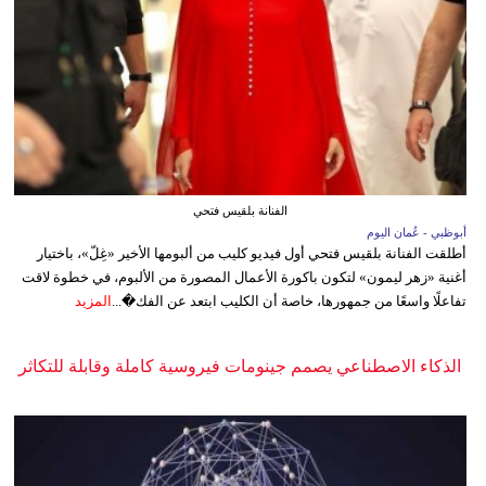
الفنانة بلقيس فتحي
أبوظبي - عُمان اليوم
أطلقت الفنانة بلقيس فتحي أول فيديو كليب من ألبومها الأخير «غِلّ»، باختيار
أغنية «زهر ليمون» لتكون باكورة الأعمال المصورة من الألبوم، في خطوة لاقت
تفاعلًا واسعًا من جمهورها، خاصة أن الكليب ابتعد عن الفك�...
المزيد
الذكاء الاصطناعي يصمم جينومات فيروسية كاملة وقابلة للتكاثر