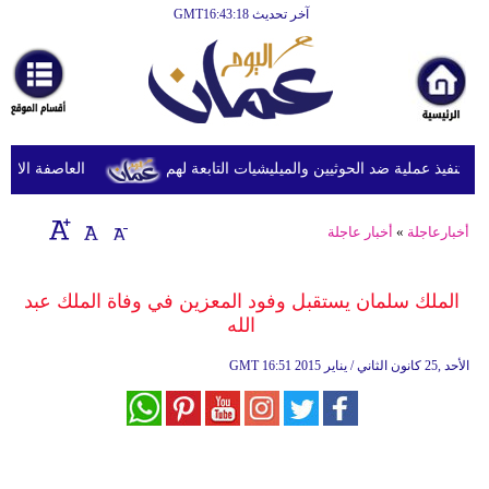
آخر تحديث GMT16:43:18
الرئيسية
أخبارعاجلة
رياضة
ثقافة
نفيذ عملية ضد الحوثيين والميليشيات التابعة لهم
العاصفة الاستوائ
إقتصاد
أخبارعاجلة
»
أخبار عاجلة
فن
وموسيقى
الملك سلمان يستقبل وفود المعزين في وفاة الملك عبد
الله
أزياء
16:51 2015 الأحد ,25 كانون الثاني / يناير
GMT
صحة
وتغذية
سياحة