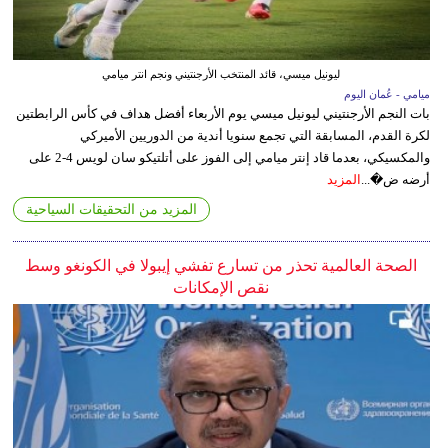
ليونيل ميسي، قائد المنتخب الأرجنتيني ونجم انتر ميامي
ميامي - عُمان اليوم
بات النجم الأرجنتيني ليونيل ميسي يوم الأربعاء أفضل هداف في كأس الرابطتين
لكرة القدم، المسابقة التي تجمع سنويا أندية من الدوريين الأميركي
والمكسيكي، بعدما قاد إنتر ميامي إلى الفوز على أتلتيكو سان لويس 4-2 على
أرضه ض�...
المزيد
المزيد من التحقيقات السياحية
الصحة العالمية تحذر من تسارع تفشي إيبولا في الكونغو وسط
نقص الإمكانات