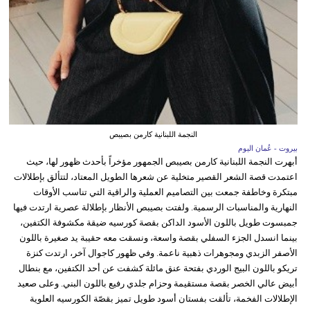
النجمة اللبنانية كارمن بصيبص
بيروت - عُمان اليوم
أبهرت النجمة اللبنانية كارمن بصيبص الجمهور مؤخراً بأحدث ظهور لها، حيث
اعتمدت قصة الشعر القصير متخلية عن شعرها الطويل المعتاد، لتتألق بإطلالات
مبتكرة وخاطفة جمعت بين التصاميم العملية والراقية التي تناسب الأوقات
النهارية والمناسبات الرسمية. ولفتت بصيبص الأنظار بإطلالة عصرية ارتدت فيها
جمبسوت طويل باللون الأسود الداكن بقصة كورسيه ضيقة مكشوفة الكتفين،
بينما انسدل الجزء السفلي بقصة واسعة، ونسقت معه حقيبة يد صغيرة باللون
الأصفر الزبدي ومجوهرات ذهبية ناعمة. وفي ظهور كاجوال آخر، ارتدت كنزة
تريكو باللون البيج الوردي بفتحة عنق مائلة كشفت عن أحد الكتفين، مع بنطال
أبيض عالي الخصر بقصة مستقيمة وحزام جلدي رفيع باللون البني. وعلى صعيد
الإطلالات الفخمة، تألقت بفستان أسود طويل تميز بقصّة الكورسيه العلوية