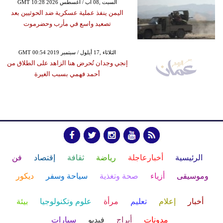
GMT 10:28 2026 السبت ,08 آب / أغسطس
اليمن ينفذ عملية عسكرية ضد الحوثيين بعد
تصعيد واسع في مأرب وحضرموت
GMT 00:54 2019 الثلاثاء ,17 أيلول / سبتمبر
إنجي وجدان تُحرض هنا الزاهد على الطلاق من
أحمد فهمي بسبب الغيرة
الرئيسية
أخبارعاجلة
رياضة
ثقافة
إقتصاد
فن
وموسيقى
أزياء
صحة وتغذية
سياحة وسفر
ديكور
أخبار
إعلام
تعليم
مرأة
علوم وتكنولوجيا
بيئة
مدونات
أبراج
فيديو
سيارات