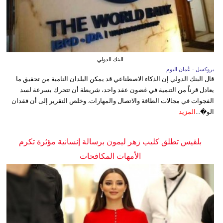
البنك الدولي
بروكسل - عُمان اليوم
قال البنك الدولي إن الذكاء الاصطناعي قد يمكن البلدان النامية من تحقيق ما
يعادل قرناً من التنمية في غضون عقد واحد، شريطة أن تتحرك بسرعة لسد
الفجوات في مجالات الطاقة والاتصال والمهارات. وخلص التقرير إلى أن فقدان
الو�...
المزيد
بلقيس تطلق كليب زهر ليمون برسالة إنسانية مؤثرة تكرم
الأمهات المكافحات