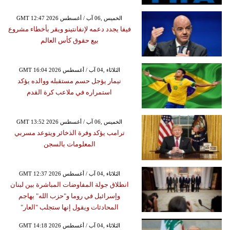
GMT 12:47 2026 الخميس ,06 آب / أغسطس
فيفا يجدد دعمه لإنفانتينو ويقر بأخطاء مشروع
بيع حقوق كأس العالم
GMT 16:04 2026 الثلاثاء ,04 آب / أغسطس
نيمار يؤجل حسم مستقبله ووالده يؤكد
استمراره في ملاعب كرة القدم
GMT 13:52 2026 الخميس ,06 آب / أغسطس
ترامب يؤكد وفرة الذخائر ويتوعد مسربي
المعلومات بالسجن
GMT 12:37 2026 الثلاثاء ,04 آب / أغسطس
انطلاق جولة المفاوضات المباشرة بين لبنان
وإسرائيل في روما و"حزب الله" يهاجم
المحادثات ويقول إنها ستجلب "العار"
GMT 14:18 2026 الثلاثاء ,04 آب / أغسطس