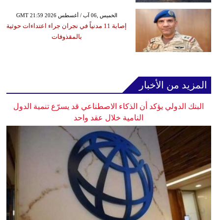
GMT 21:59 2026 الخميس ,06 آب / أغسطس
إصابة 11 مدنياً في نجران جراء اعتداءات حوثية
بالمقذوفات
المزيد من الأخبار
البنك الدولي يؤكد أن الذكاء الاصطناعي قد يسرّع تنمية الدول
النامية خلال عقد واحد