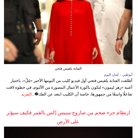
الفنانة بلقيس فتحي
أبوظبي - عُمان اليوم
أطلقت الفنانة بلقيس فتحي أول فيديو كليب من ألبومها الأخير «غِلّ»، باختيار
أغنية «زهر ليمون» لتكون باكورة الأعمال المصورة من الألبوم، في خطوة لاقت
تفاعلًا واسعًا من جمهورها، خاصة أن الكليب ابتعد عن الفك�...
المزيد
ارتطام جزء ضخم من صاروخ سبيس إكس بالقمر فكيف سيؤثر
على الأرض