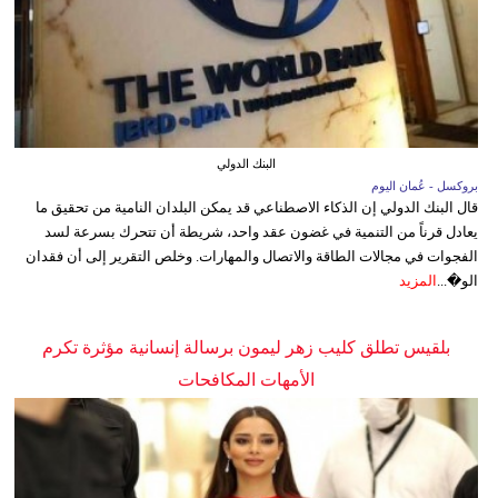
البنك الدولي
بروكسل - عُمان اليوم
قال البنك الدولي إن الذكاء الاصطناعي قد يمكن البلدان النامية من تحقيق ما
يعادل قرناً من التنمية في غضون عقد واحد، شريطة أن تتحرك بسرعة لسد
الفجوات في مجالات الطاقة والاتصال والمهارات. وخلص التقرير إلى أن فقدان
الو�...
المزيد
بلقيس تطلق كليب زهر ليمون برسالة إنسانية مؤثرة تكرم
الأمهات المكافحات