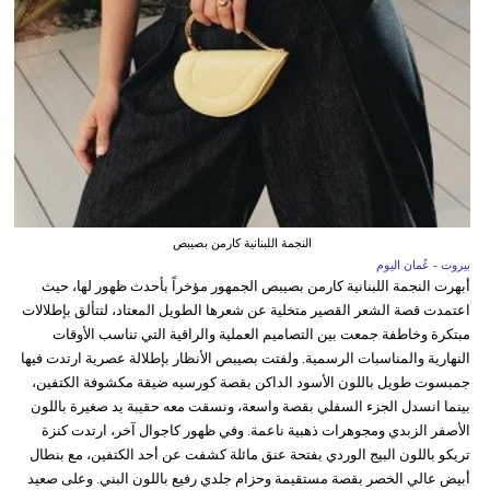
النجمة اللبنانية كارمن بصيبص
بيروت - عُمان اليوم
أبهرت النجمة اللبنانية كارمن بصيبص الجمهور مؤخراً بأحدث ظهور لها، حيث
اعتمدت قصة الشعر القصير متخلية عن شعرها الطويل المعتاد، لتتألق بإطلالات
مبتكرة وخاطفة جمعت بين التصاميم العملية والراقية التي تناسب الأوقات
النهارية والمناسبات الرسمية. ولفتت بصيبص الأنظار بإطلالة عصرية ارتدت فيها
جمبسوت طويل باللون الأسود الداكن بقصة كورسيه ضيقة مكشوفة الكتفين،
بينما انسدل الجزء السفلي بقصة واسعة، ونسقت معه حقيبة يد صغيرة باللون
الأصفر الزبدي ومجوهرات ذهبية ناعمة. وفي ظهور كاجوال آخر، ارتدت كنزة
تريكو باللون البيج الوردي بفتحة عنق مائلة كشفت عن أحد الكتفين، مع بنطال
أبيض عالي الخصر بقصة مستقيمة وحزام جلدي رفيع باللون البني. وعلى صعيد