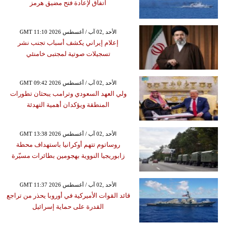
اتفاق لإعادة فتح مضيق هرمز
GMT 11:10 2026 الأحد ,02 آب / أغسطس
إعلام إيراني يكشف أسباب تجنب نشر
تسجيلات صوتية لمجتبى خامنئي
GMT 09:42 2026 الأحد ,02 آب / أغسطس
ولي العهد السعودي وترامب يبحثان تطورات
المنطقة ويؤكدان أهمية التهدئة
GMT 13:38 2026 الأحد ,02 آب / أغسطس
روساتوم تتهم أوكرانيا باستهداف محطة
زابوريجيا النووية بهجومين بطائرات مسيّرة
GMT 11:37 2026 الأحد ,02 آب / أغسطس
قائد القوات الأميركية في أوروبا يحذر من تراجع
القدرة على حماية إسرائيل