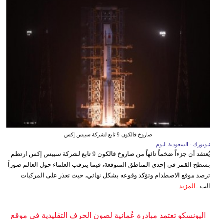
صاروخ فالكون 9 تابع لشركة سبيس إكس
نيويورك - السعودية اليوم
يُعتقد أن جزءاً ضخماً تائهاً من صاروخ فالكون 9 تابع لشركة سبيس إكس ارتطم
بسطح القمر في إحدى المناطق المتوقعة، فيما يترقب العلماء حول العالم صوراً
ترصد موقع الاصطدام وتؤكد وقوعه بشكل نهائي، حيث تعذر على المركبات
الت...
المزيد
اليونسكو تعتمد مبادرة عُمانية لصون الحرف التقليدية في موقع