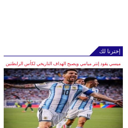
إخترنا لك
ميسي يقود إنتر ميامي ويصبح الهداف التاريخي لكأس الرابطتين