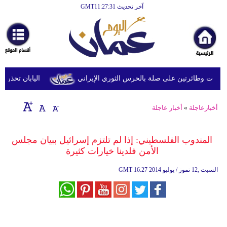
آخر تحديث GMT11:27:31
الرئيسية
أخبارعاجلة
رياضة
ثقافة
 وطائرتين على صلة بالحرس الثوري الإيراني
اليابان تحذر من ا
إقتصاد
أخبارعاجلة
»
أخبار عاجلة
فن
وموسيقى
المندوب الفلسطيني: إذا لم تلتزم إسرائيل ببيان مجلس
الأمن فلدينا خيارات كثيرة
أزياء
16:27 2014 السبت ,12 تموز / يوليو
GMT
صحة
وتغذية
سياحة