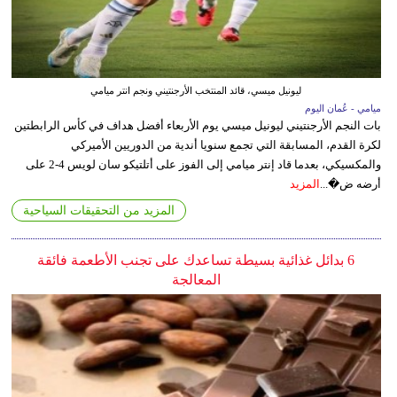
ليونيل ميسي، قائد المنتخب الأرجنتيني ونجم انتر ميامي
ميامي - عُمان اليوم
بات النجم الأرجنتيني ليونيل ميسي يوم الأربعاء أفضل هداف في كأس الرابطتين
لكرة القدم، المسابقة التي تجمع سنويا أندية من الدوريين الأميركي
والمكسيكي، بعدما قاد إنتر ميامي إلى الفوز على أتلتيكو سان لويس 4-2 على
أرضه ض�...
المزيد
المزيد من التحقيقات السياحية
6 بدائل غذائية بسيطة تساعدك على تجنب الأطعمة فائقة
المعالجة