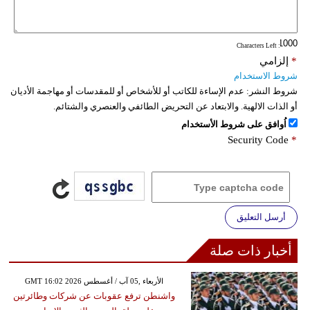
فيديو
: Characters Left
سيارات
*
إلزامي
شروط الاستخدام
شروط النشر:
عدم الإساءة للكاتب أو للأشخاص أو للمقدسات أو مهاجمة الأديان
أو الذات الالهية. والابتعاد عن التحريض الطائفي والعنصري والشتائم.
اُوافق على شروط الأستخدام
Security Code
*
أرسل التعليق
أخبار ذات صلة
GMT 16:02 2026 الأربعاء ,05 آب / أغسطس
واشنطن ترفع عقوبات عن شركات وطائرتين