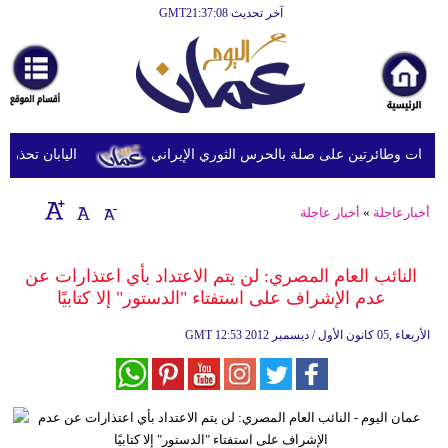
آخر تحديث GMT21:37:08
الرئيسية
أخبارعاجلة
رياضة
ثقافة
 وطائرتين على صلة بالحرس الثوري الإيراني
اليابان تحذر من ا
إقتصاد
أخبارعاجلة
»
أخبار عاجلة
فن
وموسيقى
النائب العام المصري: لن يتم الاعتداد بأي اعتذارات عن
عدم الإشراف على استفتاء "الدستور" إلا كتابيًا
أزياء
12:53 2012 الأربعاء ,05 كانون الأول / ديسمبر
GMT
صحة
وتغذية
سياحة