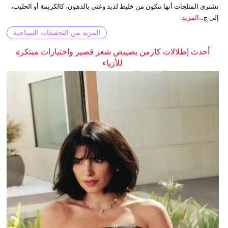
نشتري المثلجات أنها تتكون من خليط لذيذ وغني بالدهون، كالكريمة أو الحليب،
إلى ج...
المزيد
المزيد من التحقيقات السياحية
أحدث إطلالات كارمن بصيبص شعر قصير واختيارات مبتكرة
للأزياء