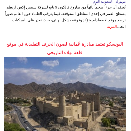
نيويورك - السعودية اليوم
يُعتقد أن جزءاً ضخماً تائهاً من صاروخ فالكون 9 تابع لشركة سبيس إكس ارتطم
بسطح القمر في إحدى المناطق المتوقعة، فيما يترقب العلماء حول العالم صوراً
ترصد موقع الاصطدام وتؤكد وقوعه بشكل نهائي، حيث تعذر على المركبات
الت...
المزيد
اليونسكو تعتمد مبادرة عُمانية لصون الحرف التقليدية في موقع
قلعة بهلاء التاريخي