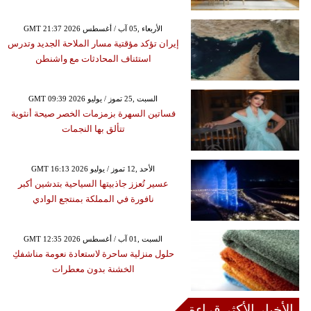
GMT 21:37 2026 الأربعاء ,05 آب / أغسطس
إيران تؤكد مؤقتية مسار الملاحة الجديد وتدرس
استئناف المحادثات مع واشنطن
GMT 09:39 2026 السبت ,25 تموز / يوليو
فساتين السهرة بزمزمات الخصر صيحة أنثوية
تتألق بها النجمات
GMT 16:13 2026 الأحد ,12 تموز / يوليو
عسير تُعزز جاذبيتها السياحية بتدشين أكبر
نافورة في المملكة بمنتجع الوادي
GMT 12:35 2026 السبت ,01 آب / أغسطس
حلول منزلية ساحرة لاستعادة نعومة مناشفكِ
الخشنة بدون معطرات
الأخبار الأكثر قراءة