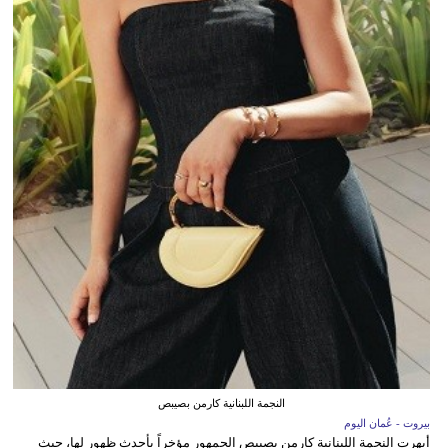
النجمة اللبنانية كارمن بصيبص
بيروت - عُمان اليوم
أبهرت النجمة اللبنانية كارمن بصيبص الجمهور مؤخراً بأحدث ظهور لها، حيث