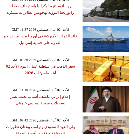
روساتوم تتهم أوكرانيا باستهداف محطة
زابوريجيا النووية بهجومين بطائرات مسيّرة
GMT 11:37 2026 الأحد ,02 آب / أغسطس
قائد القوات الأميركية في أوروبا يحذر من تراجع
القدرة على حماية إسرائيل
GMT 09:59 2026 الأحد ,02 آب / أغسطس
سعر الذهب في سلطنة عمان اليوم الأحد 02
أغسطس/ آب 2026
GMT 11:10 2026 الأحد ,02 آب / أغسطس
إعلام إيراني يكشف أسباب تجنب نشر
تسجيلات صوتية لمجتبى خامنئي
GMT 09:42 2026 الأحد ,02 آب / أغسطس
ولي العهد السعودي وترامب يبحثان تطورات
المنطقة ويؤكدان أهمية التهدئة