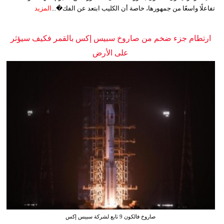
تفاعلًا واسعًا من جمهورها، خاصة أن الكليب ابتعد عن الفك�...
المزيد
ارتطام جزء ضخم من صاروخ سبيس إكس بالقمر فكيف سيؤثر
على الأرض
صاروخ فالكون 9 تابع لشركة سبيس إكس