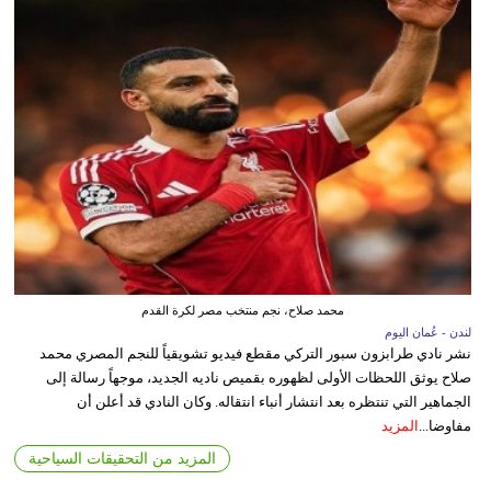
محمد صلاح، نجم منتخب مصر لكرة القدم
لندن - عُمان اليوم
نشر نادي طرابزون سبور التركي مقطع فيديو تشويقياً للنجم المصري محمد
صلاح يوثق اللحظات الأولى لظهوره بقميص ناديه الجديد، موجهاً رسالة إلى
الجماهير التي تنتظره بعد انتشار أنباء انتقاله. وكان النادي قد أعلن أن
مفاوضا...
المزيد
المزيد من التحقيقات السياحية