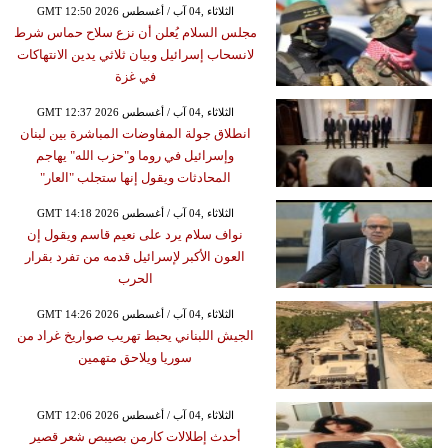
GMT 12:50 2026 الثلاثاء ,04 آب / أغسطس
مجلس السلام يُعلن أن نزع سلاح حماس شرط
لانسحاب إسرائيل وبيان ثلاثي يدين الانتهاكات
في غزة
GMT 12:37 2026 الثلاثاء ,04 آب / أغسطس
انطلاق جولة المفاوضات المباشرة بين لبنان
وإسرائيل في روما و"حزب الله" يهاجم
المحادثات ويقول إنها ستجلب "العار"
GMT 14:18 2026 الثلاثاء ,04 آب / أغسطس
نواف سلام يرد على نعيم قاسم ويقول إن
العون الأكبر لإسرائيل قدمه من تفرد بقرار
الحرب
GMT 14:26 2026 الثلاثاء ,04 آب / أغسطس
الجيش اللبناني يحبط تهريب صواريخ غراد من
سوريا ويلاحق متهمين
GMT 12:06 2026 الثلاثاء ,04 آب / أغسطس
أحدث إطلالات كارمن بصيبص شعر قصير