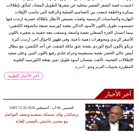
اعتمدت قصة الشعر القصير متخلية عن شعرها الطويل المعتاد، لتتألق بإطلالات
مبتكرة وخاطفة جمعت بين التصاميم العملية والراقية التي تناسب الأوقات
النهارية والمناسبات الرسمية. ولفتت بصيبص الأنظار بإطلالة عصرية ارتدت فيها
جمبسوت طويل باللون الأسود الداكن بقصة كورسيه ضيقة مكشوفة الكتفين،
بينما انسدل الجزء السفلي بقصة واسعة، ونسقت معه حقيبة يد صغيرة باللون
الأصفر الزبدي ومجوهرات ذهبية ناعمة. وفي ظهور كاجوال آخر، ارتدت كنزة
تريكو باللون البيج الوردي بفتحة عنق مائلة كشفت عن أحد الكتفين، مع بنطال
أبيض عالي الخصر بقصة مستقيمة وحزام جلدي رفيع باللون البني. وعلى صعيد
الإطلالات الفخمة، تألقت بفستان أسود طويل تميز بقصّة الكورسيه العلوية
المطرزة بحبيبات الترتر وتنو...
المزيد
آخر الأخبار الطبية
آخر الأخبار
GMT 21:30 2026 الخميس ,06 آب / أغسطس
بزشكيان يؤكد تمسكه بمنصبه ويصف التواصل
مع مجتبى خامنئي بالصعب للغاية