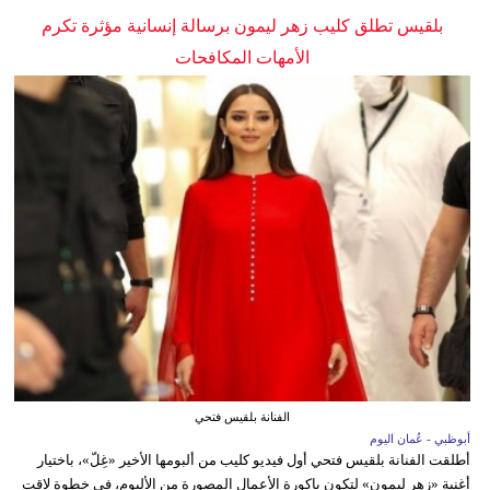
بلقيس تطلق كليب زهر ليمون برسالة إنسانية مؤثرة تكرم
الأمهات المكافحات
الفنانة بلقيس فتحي
أبوظبي - عُمان اليوم
أطلقت الفنانة بلقيس فتحي أول فيديو كليب من ألبومها الأخير «غِلّ»، باختيار
أغنية «زهر ليمون» لتكون باكورة الأعمال المصورة من الألبوم، في خطوة لاقت