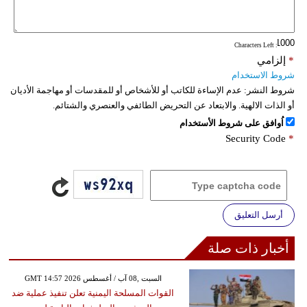
فيديو
: Characters Left
سيارات
*
إلزامي
شروط الاستخدام
شروط النشر:
عدم الإساءة للكاتب أو للأشخاص أو للمقدسات أو مهاجمة الأديان
أو الذات الالهية. والابتعاد عن التحريض الطائفي والعنصري والشتائم.
اُوافق على شروط الأستخدام
Security Code
*
أرسل التعليق
أخبار ذات صلة
GMT 14:57 2026 السبت ,08 آب / أغسطس
القوات المسلحة اليمنية تعلن تنفيذ عملية ضد