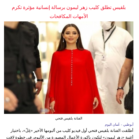
بلقيس تطلق كليب زهر ليمون برسالة إنسانية مؤثرة تكرم
الأمهات المكافحات
الفنانة بلقيس فتحي
أبوظبي - عُمان اليوم
أطلقت الفنانة بلقيس فتحي أول فيديو كليب من ألبومها الأخير «غِلّ»، باختيار
أغنية «زهر ليمون» لتكون باكورة الأعمال المصورة من الألبوم، في خطوة لاقت