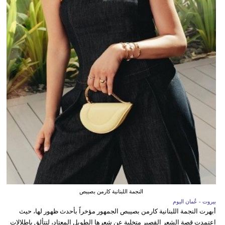
النجمة اللبنانية كارمن بصيبص
بيروت - عُمان اليوم
أبهرت النجمة اللبنانية كارمن بصيبص الجمهور مؤخراً بأحدث ظهور لها، حيث
اعتمدت قصة الشعر القصير متخلية عن شعرها الطويل المعتاد، لتتألق بإطلالات