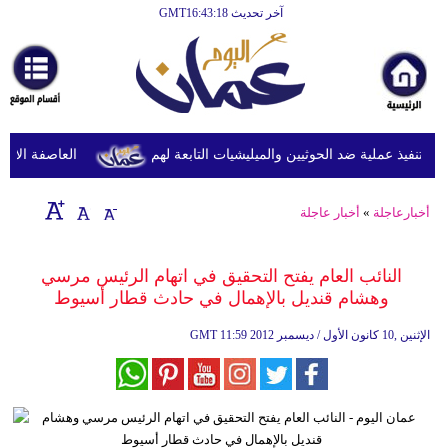
آخر تحديث GMT16:43:18
الرئيسية
أخبارعاجلة
رياضة
ثقافة
تنفيذ عملية ضد الحوثيين والميليشيات التابعة لهم
العاصفة الاستوائ
إقتصاد
أخبارعاجلة
»
أخبار عاجلة
فن
وموسيقى
النائب العام يفتح التحقيق في اتهام الرئيس مرسي
وهشام قنديل بالإهمال في حادث قطار أسيوط
أزياء
11:59 2012 الإثنين ,10 كانون الأول / ديسمبر
GMT
صحة
وتغذية
سياحة