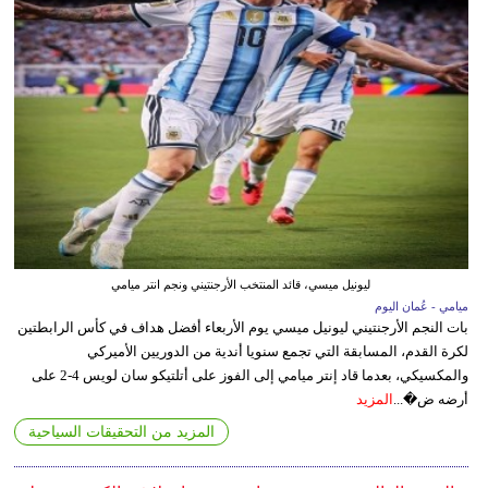
ليونيل ميسي، قائد المنتخب الأرجنتيني ونجم انتر ميامي
ميامي - عُمان اليوم
بات النجم الأرجنتيني ليونيل ميسي يوم الأربعاء أفضل هداف في كأس الرابطتين
لكرة القدم، المسابقة التي تجمع سنويا أندية من الدوريين الأميركي
والمكسيكي، بعدما قاد إنتر ميامي إلى الفوز على أتلتيكو سان لويس 4-2 على
أرضه ض�...
المزيد
المزيد من التحقيقات السياحية