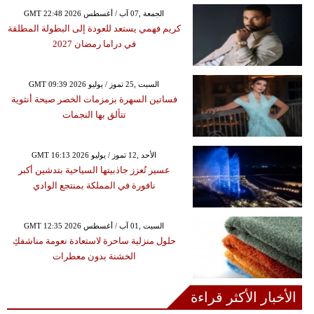
GMT 22:48 2026 الجمعة ,07 آب / أغسطس
كريم فهمي يستعد للعودة إلى البطولة المطلقة
في دراما رمضان 2027
GMT 09:39 2026 السبت ,25 تموز / يوليو
فساتين السهرة بزمزمات الخصر صيحة أنثوية
تتألق بها النجمات
GMT 16:13 2026 الأحد ,12 تموز / يوليو
عسير تُعزز جاذبيتها السياحية بتدشين أكبر
نافورة في المملكة بمنتجع الوادي
GMT 12:35 2026 السبت ,01 آب / أغسطس
حلول منزلية ساحرة لاستعادة نعومة مناشفكِ
الخشنة بدون معطرات
الأخبار الأكثر قراءة