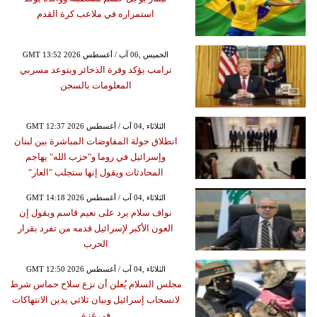
استمراره في ملاعب كرة القدم
GMT 13:52 2026 الخميس ,06 آب / أغسطس
ترامب يؤكد وفرة الذخائر ويتوعد مسربي
المعلومات بالسجن
GMT 12:37 2026 الثلاثاء ,04 آب / أغسطس
انطلاق جولة المفاوضات المباشرة بين لبنان
وإسرائيل في روما و"حزب الله" يهاجم
المحادثات ويقول إنها ستجلب "العار"
GMT 14:18 2026 الثلاثاء ,04 آب / أغسطس
نواف سلام يرد على نعيم قاسم ويقول إن
العون الأكبر لإسرائيل قدمه من تفرد بقرار
الحرب
GMT 12:50 2026 الثلاثاء ,04 آب / أغسطس
مجلس السلام يُعلن أن نزع سلاح حماس شرط
لانسحاب إسرائيل وبيان ثلاثي يدين الانتهاكات
في غزة