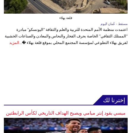
قلعة بهلاء
مسقط - عُمان اليوم
اعتمدت منظمة الأمم المتحدة للتربية والعلم والثقافة "اليونسكو" مبادرة
"الممتلك الثقافي" الخاصة بحرف الفخار والنحاس والمعادن والصناعات الخشبية
لفريق بهلاء التطوعي لمؤسسة المجتمع المحلي بموقع قلعة بهلاء �...
المزيد
إخترنا لك
ميسي يقود إنتر ميامي ويصبح الهداف التاريخي لكأس الرابطتين