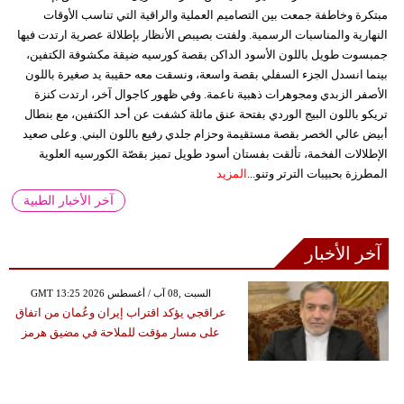
مبتكرة وخاطفة جمعت بين التصاميم العملية والراقية التي تناسب الأوقات
النهارية والمناسبات الرسمية. ولفتت بصيبص الأنظار بإطلالة عصرية ارتدت فيها
جمبسوت طويل باللون الأسود الداكن بقصة كورسيه ضيقة مكشوفة الكتفين،
بينما انسدل الجزء السفلي بقصة واسعة، ونسقت معه حقيبة يد صغيرة باللون
الأصفر الزبدي ومجوهرات ذهبية ناعمة. وفي ظهور كاجوال آخر، ارتدت كنزة
تريكو باللون البيج الوردي بفتحة عنق مائلة كشفت عن أحد الكتفين، مع بنطال
أبيض عالي الخصر بقصة مستقيمة وحزام جلدي رفيع باللون البني. وعلى صعيد
الإطلالات الفخمة، تألقت بفستان أسود طويل تميز بقصّة الكورسيه العلوية
المطرزة بحبيبات الترتر وتنو...
المزيد
آخر الأخبار الطبية
آخر الأخبار
GMT 13:25 2026 السبت ,08 آب / أغسطس
عراقجي يؤكد اقتراب إيران وعُمان من اتفاق
على مسار مؤقت للملاحة في مضيق هرمز