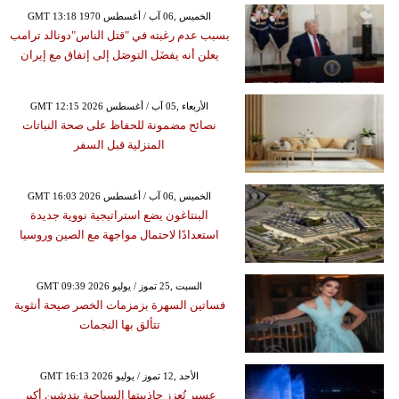
GMT 13:18 1970 الخميس ,06 آب / أغسطس
بسبب عدم رغبته في "قتل الناس"دونالد ترامب
يعلن أنه يفضَل التوصَل إلى إتفاق مع إيران
GMT 12:15 2026 الأربعاء ,05 آب / أغسطس
نصائح مضمونة للحفاظ على صحة النباتات
المنزلية قبل السفر
GMT 16:03 2026 الخميس ,06 آب / أغسطس
البنتاغون يضع استراتيجية نووية جديدة
استعدادًا لاحتمال مواجهة مع الصين وروسيا
GMT 09:39 2026 السبت ,25 تموز / يوليو
فساتين السهرة بزمزمات الخصر صيحة أنثوية
تتألق بها النجمات
GMT 16:13 2026 الأحد ,12 تموز / يوليو
عسير تُعزز جاذبيتها السياحية بتدشين أكبر