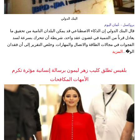
البنك الدولي
بروكسل - عُمان اليوم
قال البنك الدولي إن الذكاء الاصطناعي قد يمكن البلدان النامية من تحقيق ما
يعادل قرناً من التنمية في غضون عقد واحد، شريطة أن تتحرك بسرعة لسد
الفجوات في مجالات الطاقة والاتصال والمهارات. وخلص التقرير إلى أن فقدان
الو�...
المزيد
بلقيس تطلق كليب زهر ليمون برسالة إنسانية مؤثرة تكرم
الأمهات المكافحات