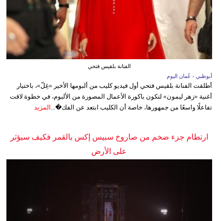
الفنانة بلقيس فتحي
أبوظبي - عُمان اليوم
أطلقت الفنانة بلقيس فتحي أول فيديو كليب من ألبومها الأخير «غِلّ»، باختيار
أغنية «زهر ليمون» لتكون باكورة الأعمال المصورة من الألبوم، في خطوة لاقت
تفاعلًا واسعًا من جمهورها، خاصة أن الكليب ابتعد عن الفك�...
المزيد
ارتطام جزء ضخم من صاروخ سبيس إكس بالقمر فكيف سيؤثر
على الأرض