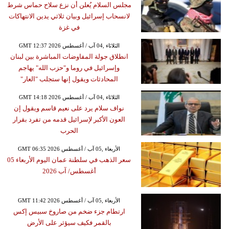
مجلس السلام يُعلن أن نزع سلاح حماس شرط
لانسحاب إسرائيل وبيان ثلاثي يدين الانتهاكات
في غزة
GMT 12:37 2026 الثلاثاء ,04 آب / أغسطس
انطلاق جولة المفاوضات المباشرة بين لبنان
وإسرائيل في روما و"حزب الله" يهاجم
المحادثات ويقول إنها ستجلب "العار"
GMT 14:18 2026 الثلاثاء ,04 آب / أغسطس
نواف سلام يرد على نعيم قاسم ويقول إن
العون الأكبر لإسرائيل قدمه من تفرد بقرار
الحرب
GMT 06:35 2026 الأربعاء ,05 آب / أغسطس
سعر الذهب في سلطنة عمان اليوم الأربعاء 05
أغسطس/ آب 2026
GMT 11:42 2026 الأربعاء ,05 آب / أغسطس
ارتطام جزء ضخم من صاروخ سبيس إكس
بالقمر فكيف سيؤثر على الأرض