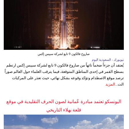
صاروخ فالكون 9 تابع لشركة سبيس إكس
نيويورك - السعودية اليوم
يُعتقد أن جزءاً ضخماً تائهاً من صاروخ فالكون 9 تابع لشركة سبيس إكس ارتطم
بسطح القمر في إحدى المناطق المتوقعة، فيما يترقب العلماء حول العالم صوراً
ترصد موقع الاصطدام وتؤكد وقوعه بشكل نهائي، حيث تعذر على المركبات
الت...
المزيد
اليونسكو تعتمد مبادرة عُمانية لصون الحرف التقليدية في موقع
قلعة بهلاء التاريخي