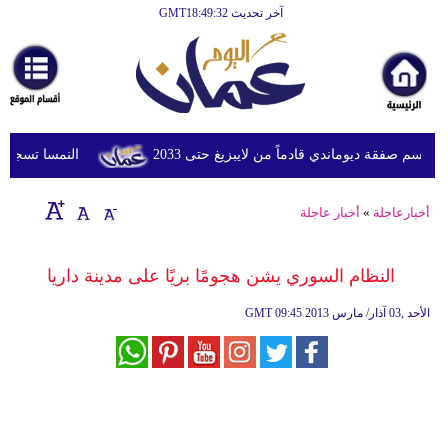
آخر تحديث GMT18:49:32
الرئيسية
أخبارعاجلة
رياضة
ثقافة
م صفقة ديوماندي قادماً من لايبزيغ حتى 2033
النمسا تسجل أعلى درجة
إقتصاد
أخبارعاجلة
»
أخبار عاجلة
فن
وموسيقى
النظام السوري يشن هجومًا بريًا على مدينة داريا
أزياء
09:45 2013 الأحد ,03 آذار/ مارس
GMT
صحة
وتغذية
سياحة