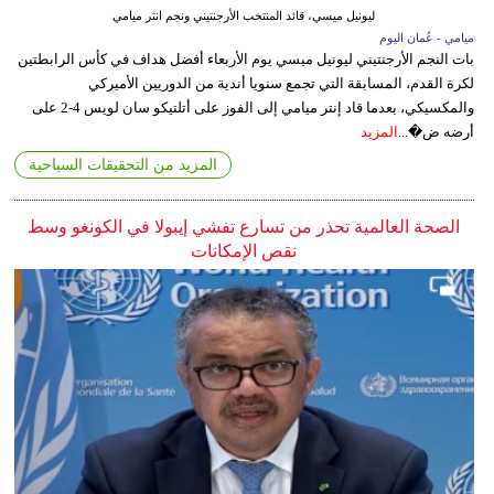
ليونيل ميسي، قائد المنتخب الأرجنتيني ونجم انتر ميامي
ميامي - عُمان اليوم
بات النجم الأرجنتيني ليونيل ميسي يوم الأربعاء أفضل هداف في كأس الرابطتين
لكرة القدم، المسابقة التي تجمع سنويا أندية من الدوريين الأميركي
والمكسيكي، بعدما قاد إنتر ميامي إلى الفوز على أتلتيكو سان لويس 4-2 على
أرضه ض�...
المزيد
المزيد من التحقيقات السياحية
الصحة العالمية تحذر من تسارع تفشي إيبولا في الكونغو وسط
نقص الإمكانات