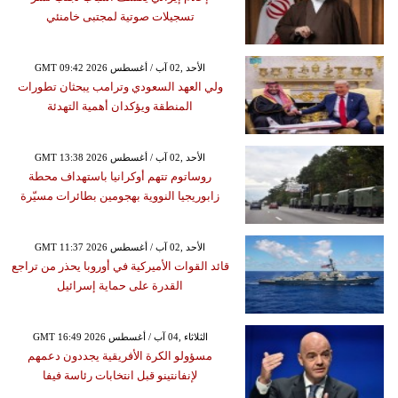
تسجيلات صوتية لمجتبى خامنئي
GMT 09:42 2026 الأحد ,02 آب / أغسطس
ولي العهد السعودي وترامب يبحثان تطورات
المنطقة ويؤكدان أهمية التهدئة
GMT 13:38 2026 الأحد ,02 آب / أغسطس
روساتوم تتهم أوكرانيا باستهداف محطة
زابوريجيا النووية بهجومين بطائرات مسيّرة
GMT 11:37 2026 الأحد ,02 آب / أغسطس
قائد القوات الأميركية في أوروبا يحذر من تراجع
القدرة على حماية إسرائيل
GMT 16:49 2026 الثلاثاء ,04 آب / أغسطس
مسؤولو الكرة الأفريقية يجددون دعمهم
لإنفانتينو قبل انتخابات رئاسة فيفا