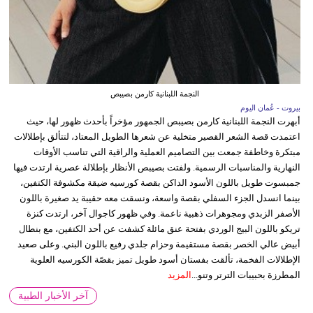
النجمة اللبنانية كارمن بصيبص
بيروت - عُمان اليوم
أبهرت النجمة اللبنانية كارمن بصيبص الجمهور مؤخراً بأحدث ظهور لها، حيث
اعتمدت قصة الشعر القصير متخلية عن شعرها الطويل المعتاد، لتتألق بإطلالات
مبتكرة وخاطفة جمعت بين التصاميم العملية والراقية التي تناسب الأوقات
النهارية والمناسبات الرسمية. ولفتت بصيبص الأنظار بإطلالة عصرية ارتدت فيها
جمبسوت طويل باللون الأسود الداكن بقصة كورسيه ضيقة مكشوفة الكتفين،
بينما انسدل الجزء السفلي بقصة واسعة، ونسقت معه حقيبة يد صغيرة باللون
الأصفر الزبدي ومجوهرات ذهبية ناعمة. وفي ظهور كاجوال آخر، ارتدت كنزة
تريكو باللون البيج الوردي بفتحة عنق مائلة كشفت عن أحد الكتفين، مع بنطال
أبيض عالي الخصر بقصة مستقيمة وحزام جلدي رفيع باللون البني. وعلى صعيد
الإطلالات الفخمة، تألقت بفستان أسود طويل تميز بقصّة الكورسيه العلوية
المطرزة بحبيبات الترتر وتنو...
المزيد
آخر الأخبار الطبية