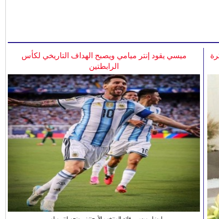
رة
ميسي يقود إنتر ميامي ويصبح الهداف التاريخي لكأس
الرابطتين
ليونيل ميسي، قائد المنتخب الأرجنتيني ونجم انتر ميامي