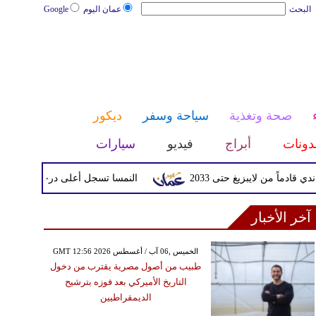
البحث
عمان اليوم
Google
صحة وتغذية
سياحة وسفر
ديكور
دونات
أبراج
فيديو
سيارات
ن لايبزيغ حتى 2033
النمسا تسجل أعلى درجة حرارة في تاريخها مع وصولها 
آخر الأخبار
GMT 12:56 2026 الخميس ,06 آب / أغسطس
طبيب من أصول مصرية يقترب من دخول
التاريخ الأميركي بعد فوزه بترشيح
الديمقراطيين