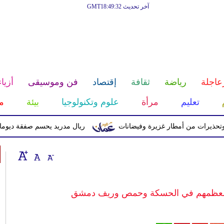
آخر تحديث GMT18:49:32
عاجلة
رياضة
ثقافة
إقتصاد
فن وموسيقى
أزياء
تعليم
مرأة
علوم وتكنولوجيا
بيئة
م
ات من أمطار غزيرة وفيضانات
ريال مدريد يحسم صفقة ديوماندي قادماً م