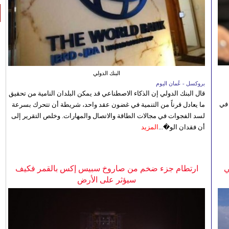
البنك الدولي
بروكسل - عُمان اليوم
قال البنك الدولي إن الذكاء الاصطناعي قد يمكن البلدان النامية من تحقيق
 في
ما يعادل قرناً من التنمية في غضون عقد واحد، شريطة أن تتحرك بسرعة
لسد الفجوات في مجالات الطاقة والاتصال والمهارات. وخلص التقرير إلى
أن فقدان الو�...
المزيد
ي
ارتطام جزء ضخم من صاروخ سبيس إكس بالقمر فكيف
سيؤثر على الأرض