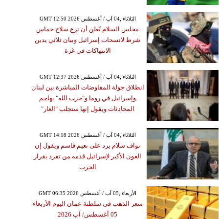
GMT 12:50 2026 الثلاثاء ,04 آب / أغسطس
مجلس السلام يُعلن أن نزع سلاح حماس
شرط لانسحاب إسرائيل وبيان ثلاثي يدين
الانتهاكات في غزة
GMT 12:37 2026 الثلاثاء ,04 آب / أغسطس
انطلاق جولة المفاوضات المباشرة بين لبنان
وإسرائيل في روما و"حزب الله" يهاجم
المحادثات ويقول إنها ستجلب "العار"
GMT 14:18 2026 الثلاثاء ,04 آب / أغسطس
نواف سلام يرد على نعيم قاسم ويقول إن
العون الأكبر لإسرائيل قدمه من تفرد بقرار
الحرب
GMT 06:35 2026 الأربعاء ,05 آب / أغسطس
سعر الذهب في سلطنة عمان اليوم الأربعاء
05 أغسطس/ آب 2026