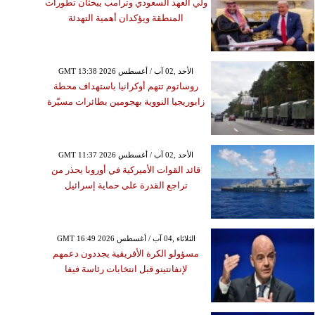
ولي العهد السعودي وترامب يبحثان تطورات
المنطقة ويؤكدان أهمية التهدئة
GMT 13:38 2026 الأحد ,02 آب / أغسطس
روساتوم تتهم أوكرانيا باستهداف محطة
زابوريجيا النووية بهجومين بطائرات مسيّرة
GMT 11:37 2026 الأحد ,02 آب / أغسطس
قائد القوات الأميركية في أوروبا يحذر من
تراجع القدرة على حماية إسرائيل
GMT 16:49 2026 الثلاثاء ,04 آب / أغسطس
مسؤولو الكرة الأفريقية يجددون دعمهم
لإنفانتينو قبل انتخابات رئاسة فيفا