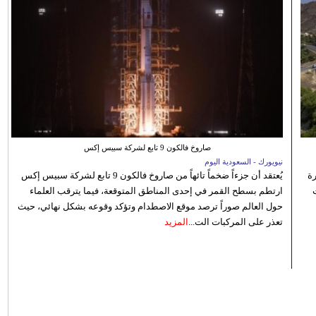
صاروخ فالكون 9 تابع لشركة سبيس إكس
نيويورك - السعودية اليوم
رة
يُعتقد أن جزءاً ضخماً تائهاً من صاروخ فالكون 9 تابع لشركة سبيس إكس
ارتطم بسطح القمر في إحدى المناطق المتوقعة، فيما يترقب العلماء
حول العالم صوراً ترصد موقع الاصطدام وتؤكد وقوعه بشكل نهائي، حيث
تعذر على المركبات الت...
المزيد