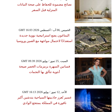
نصائح مضمونة للحفاظ على صحة النباتات
المنزلية قبل السفر
GMT 16:03 2026 الخميس ,06 آب / أغسطس
البنتاغون يضع استراتيجية نووية جديدة
استعدادًا لاحتمال مواجهة مع الصين وروسيا
GMT 09:39 2026 السبت ,25 تموز / يوليو
فساتين السهرة بزمزمات الخصر صيحة
أنثوية تتألق بها النجمات
GMT 16:13 2026 الأحد ,12 تموز / يوليو
عسير تُعزز جاذبيتها السياحية بتدشين أكبر
نافورة في المملكة بمنتجع الوادي