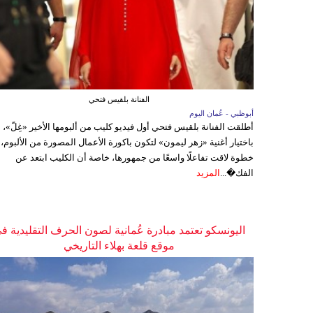
الفنانة بلقيس فتحي
أبوظبي - عُمان اليوم
أطلقت الفنانة بلقيس فتحي أول فيديو كليب من ألبومها الأخير «غِلّ»،
باختيار أغنية «زهر ليمون» لتكون باكورة الأعمال المصورة من الألبوم،
خطوة لاقت تفاعلًا واسعًا من جمهورها، خاصة أن الكليب ابتعد عن
الفك�...
المزيد
اليونسكو تعتمد مبادرة عُمانية لصون الحرف التقليدية ف
موقع قلعة بهلاء التاريخي