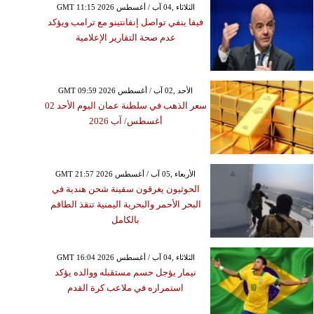
GMT 11:15 2026 الثلاثاء ,04 آب / أغسطس
فيفا ينفي تواصل إنفانتينو مع ترامب ويؤكد
عدم صحة التقارير الإعلامية
GMT 09:59 2026 الأحد ,02 آب / أغسطس
سعر الذهب في سلطنة عمان اليوم الأحد 02
أغسطس/ آب 2026
GMT 21:57 2026 الأربعاء ,05 آب / أغسطس
الحوثيون يغرقون سفينة شحن هندية في
البحر الأحمر والبحرية اليمنية تنقذ الطاقم
بالكامل
GMT 16:04 2026 الثلاثاء ,04 آب / أغسطس
نيمار يؤجل حسم مستقبله ووالده يؤكد
استمراره في ملاعب كرة القدم