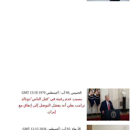
GMT 13:18 1970 الخميس ,06 آب / أغسطس
بسبب عدم رغبته في "قتل الناس"دونالد
ترامب يعلن أنه يفضَل التوصَل إلى إتفاق مع
إيران
GMT 12:15 2026 الأربعاء ,05 آب / أغسطس