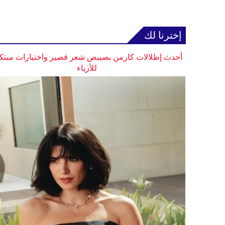
إخترنا لك
أحدث إطلالات كارمن بصيبص شعر قصير واختيارات مبتك
للأزياء