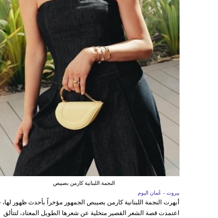
النجمة اللبنانية كارمن بصيبص
بيروت - عُمان اليوم
أبهرت النجمة اللبنانية كارمن بصيبص الجمهور مؤخراً بأحدث ظهور لها، 
اعتمدت قصة الشعر القصير متخلية عن شعرها الطويل المعتاد، لتتألق