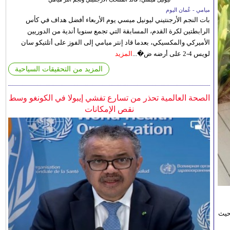
ميامي - عُمان اليوم
بات النجم الأرجنتيني ليونيل ميسي يوم الأربعاء أفضل هداف في كأس
الرابطتين لكرة القدم، المسابقة التي تجمع سنويا أندية من الدوريين
الأميركي والمكسيكي، بعدما قاد إنتر ميامي إلى الفوز على أتلتيكو سان
لويس 4-2 على أرضه ض�...
المزيد
المزيد من التحقيقات السياحية
الصحة العالمية تحذر من تسارع تفشي إيبولا في الكونغو وسط
نقص الإمكانات
حيث