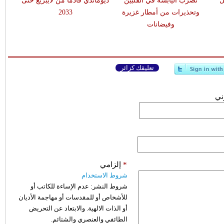
ل
تضرب اليابسة في الفلبين
ديوماندي قادماً من لايبزيغ حتى
وتحذيرات من أمطار غزيرة
2033
وفيضانات
تعليقك كزائر
وني
*
إلزامي
شروط الاستخدام
شروط النشر:
عدم الإساءة للكاتب أو
للأشخاص أو للمقدسات أو مهاجمة الأديان
أو الذات الالهية. والابتعاد عن التحريض
الطائفي والعنصري والشتائم.