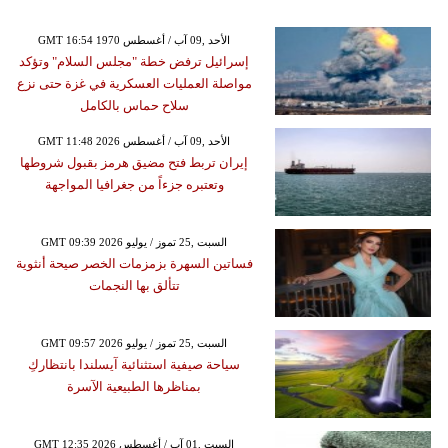
GMT 16:54 1970 الأحد ,09 آب / أغسطس
إسرائيل ترفض خطة "مجلس السلام" وتؤكد
مواصلة العمليات العسكرية في غزة حتى نزع
سلاح حماس بالكامل
GMT 11:48 2026 الأحد ,09 آب / أغسطس
إيران تربط فتح مضيق هرمز بقبول شروطها
وتعتبره جزءاً من جغرافيا المواجهة
GMT 09:39 2026 السبت ,25 تموز / يوليو
فساتين السهرة بزمزمات الخصر صيحة أنثوية
تتألق بها النجمات
GMT 09:57 2026 السبت ,25 تموز / يوليو
سياحة صيفية استثنائية آيسلندا بانتظاركِ
بمناظرها الطبيعية الآسرة
GMT 12:35 2026 السبت ,01 آب / أغسطس