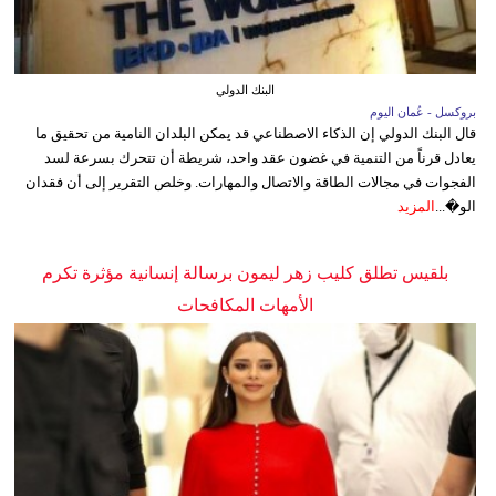
البنك الدولي
بروكسل - عُمان اليوم
قال البنك الدولي إن الذكاء الاصطناعي قد يمكن البلدان النامية من تحقيق ما
يعادل قرناً من التنمية في غضون عقد واحد، شريطة أن تتحرك بسرعة لسد
الفجوات في مجالات الطاقة والاتصال والمهارات. وخلص التقرير إلى أن فقدان
الو�...
المزيد
بلقيس تطلق كليب زهر ليمون برسالة إنسانية مؤثرة تكرم
الأمهات المكافحات