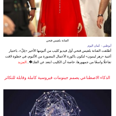
الفنانة بلقيس فتحي
أبوظبي - عُمان اليوم
أطلقت الفنانة بلقيس فتحي أول فيديو كليب من ألبومها الأخير «غِلّ»، باختيار
أغنية «زهر ليمون» لتكون باكورة الأعمال المصورة من الألبوم، في خطوة لاقت
تفاعلًا واسعًا من جمهورها، خاصة أن الكليب ابتعد عن الفك�...
المزيد
الذكاء الاصطناعي يصمم جينومات فيروسية كاملة وقابلة للتكاثر