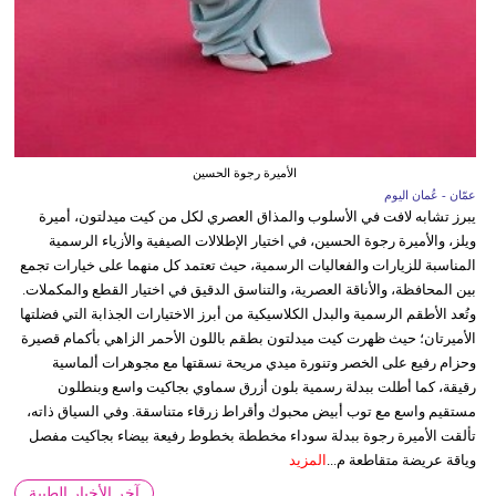
الأميرة رجوة الحسين
عمّان - عُمان اليوم
يبرز تشابه لافت في الأسلوب والمذاق العصري لكل من كيت ميدلتون، أميرة
ويلز، والأميرة رجوة الحسين، في اختيار الإطلالات الصيفية والأزياء الرسمية
المناسبة للزيارات والفعاليات الرسمية، حيث تعتمد كل منهما على خيارات تجمع
بين المحافظة، والأناقة العصرية، والتناسق الدقيق في اختيار القطع والمكملات.
وتُعد الأطقم الرسمية والبدل الكلاسيكية من أبرز الاختيارات الجذابة التي فضلتها
الأميرتان؛ حيث ظهرت كيت ميدلتون بطقم باللون الأحمر الزاهي بأكمام قصيرة
وحزام رفيع على الخصر وتنورة ميدي مريحة نسقتها مع مجوهرات ألماسية
رقيقة، كما أطلت ببدلة رسمية بلون أزرق سماوي بجاكيت واسع وبنطلون
مستقيم واسع مع توب أبيض محبوك وأقراط زرقاء متناسقة. وفي السياق ذاته،
تألقت الأميرة رجوة ببدلة سوداء مخططة بخطوط رفيعة بيضاء بجاكيت مفصل
وياقة عريضة متقاطعة م...
المزيد
آخر الأخبار الطبية