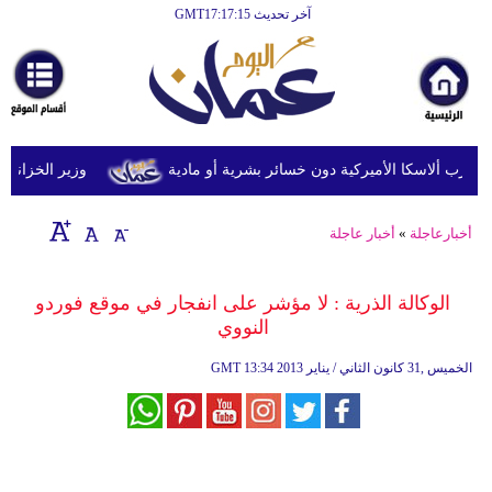
آخر تحديث GMT17:17:15
الرئيسية
أخبارعاجلة
رياضة
ثقافة
وزير الخزانة الأمري
إقتصاد
أخبارعاجلة
»
أخبار عاجلة
فن
وموسيقى
الوكالة الذرية : لا مؤشر على انفجار في موقع فوردو
النووي
أزياء
13:34 2013 الخميس ,31 كانون الثاني / يناير
GMT
صحة
وتغذية
سياحة