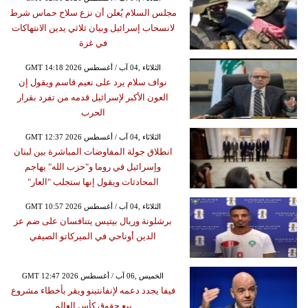
مجلس السلام يُعلن أن نزع سلاح حماس شرط
لانسحاب إسرائيل وبيان ثلاثي يدين الانتهاكات
في غزة
GMT 14:18 2026 الثلاثاء ,04 آب / أغسطس
نواف سلام يرد على نعيم قاسم ويقول إن
العون الأكبر لإسرائيل قدمه من تفرد بقرار
الحرب
GMT 12:37 2026 الثلاثاء ,04 آب / أغسطس
انطلاق جولة المفاوضات المباشرة بين لبنان
وإسرائيل في روما و"حزب الله" يهاجم
المحادثات ويقول إنها ستجلب "العار"
GMT 10:57 2026 الثلاثاء ,04 آب / أغسطس
برشلونة وريال بيتيس يتنافسان على ضم عز
الدين أوناحي في الميركاتو الصيفي
GMT 12:47 2026 الخميس ,06 آب / أغسطس
فيفا يجدد دعمه لإنفانتينو ويقر بأخطاء مشروع
بيع حقوق كأس العالم