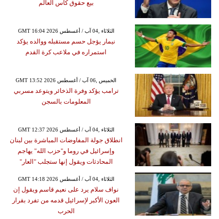
بيع حقوق كأس العالم
GMT 16:04 2026 الثلاثاء ,04 آب / أغسطس
نيمار يؤجل حسم مستقبله ووالده يؤكد
استمراره في ملاعب كرة القدم
GMT 13:52 2026 الخميس ,06 آب / أغسطس
ترامب يؤكد وفرة الذخائر ويتوعد مسربي
المعلومات بالسجن
GMT 12:37 2026 الثلاثاء ,04 آب / أغسطس
انطلاق جولة المفاوضات المباشرة بين لبنان
وإسرائيل في روما و"حزب الله" يهاجم
المحادثات ويقول إنها ستجلب "العار"
GMT 14:18 2026 الثلاثاء ,04 آب / أغسطس
نواف سلام يرد على نعيم قاسم ويقول إن
العون الأكبر لإسرائيل قدمه من تفرد بقرار
الحرب