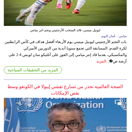
ليونيل ميسي، قائد المنتخب الأرجنتيني ونجم انتر ميامي
ميامي - عُمان اليوم
بات النجم الأرجنتيني ليونيل ميسي يوم الأربعاء أفضل هداف في كأس الرابطتين
لكرة القدم، المسابقة التي تجمع سنويا أندية من الدوريين الأميركي
والمكسيكي، بعدما قاد إنتر ميامي إلى الفوز على أتلتيكو سان لويس 4-2 على
أرضه ض�...
المزيد
المزيد من التحقيقات السياحية
الصحة العالمية تحذر من تسارع تفشي إيبولا في الكونغو وسط
نقص الإمكانات