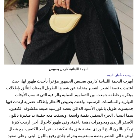
النجمة اللبنانية كارمن بصيبص
بيروت - عُمان اليوم
أبهرت النجمة اللبنانية كارمن بصيبص الجمهور مؤخراً بأحدث ظهور لها، حيث
اعتمدت قصة الشعر القصير متخلية عن شعرها الطويل المعتاد، لتتألق بإطلالات
مبتكرة وخاطفة جمعت بين التصاميم العملية والراقية التي تناسب الأوقات
النهارية والمناسبات الرسمية. ولفتت بصيبص الأنظار بإطلالة عصرية ارتدت فيها
جمبسوت طويل باللون الأسود الداكن بقصة كورسيه ضيقة مكشوفة الكتفين،
بينما انسدل الجزء السفلي بقصة واسعة، ونسقت معه حقيبة يد صغيرة باللون
الأصفر الزبدي ومجوهرات ذهبية ناعمة. وفي ظهور كاجوال آخر، ارتدت كنزة
تريكو باللون البيج الوردي بفتحة عنق مائلة كشفت عن أحد الكتفين، مع بنطال
أبيض عالي الخصر بقصة مستقيمة وحزام جلدي رفيع باللون البني. وعلى صعيد