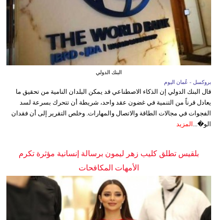
البنك الدولي
بروكسل - عُمان اليوم
قال البنك الدولي إن الذكاء الاصطناعي قد يمكن البلدان النامية من تحقيق ما
يعادل قرناً من التنمية في غضون عقد واحد، شريطة أن تتحرك بسرعة لسد
الفجوات في مجالات الطاقة والاتصال والمهارات. وخلص التقرير إلى أن فقدان
الو�...
المزيد
بلقيس تطلق كليب زهر ليمون برسالة إنسانية مؤثرة تكرم
الأمهات المكافحات