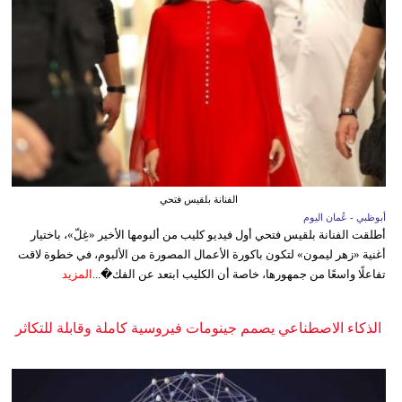
الفنانة بلقيس فتحي
أبوظبي - عُمان اليوم
أطلقت الفنانة بلقيس فتحي أول فيديو كليب من ألبومها الأخير «غِلّ»، باختيار
أغنية «زهر ليمون» لتكون باكورة الأعمال المصورة من الألبوم، في خطوة لاقت
تفاعلًا واسعًا من جمهورها، خاصة أن الكليب ابتعد عن الفك�...
المزيد
الذكاء الاصطناعي يصمم جينومات فيروسية كاملة وقابلة للتكاثر