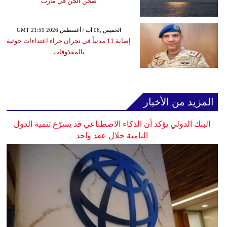
صحن الجن في مأرب
GMT 21:59 2026 الخميس ,06 آب / أغسطس
إصابة 11 مدنياً في نجران جراء اعتداءات حوثية
بالمقذوفات
المزيد من الأخبار
البنك الدولي يؤكد أن الذكاء الاصطناعي قد يسرّع تنمية الدول
النامية خلال عقد واحد