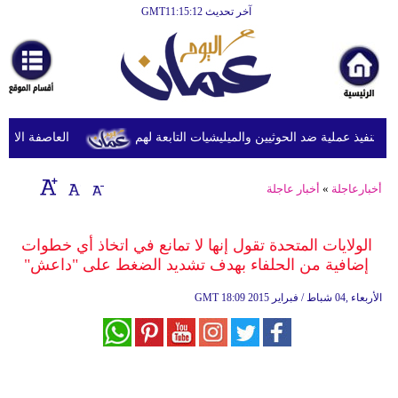
آخر تحديث GMT11:15:12
الرئيسية
أخبارعاجلة
رياضة
ثقافة
نفيذ عملية ضد الحوثيين والميليشيات التابعة لهم
العاصفة الاستوائ
إقتصاد
أخبارعاجلة
»
أخبار عاجلة
فن
وموسيقى
الولايات المتحدة تقول إنها لا تمانع في اتخاذ أي خطوات
إضافية من الحلفاء بهدف تشديد الضغط على "داعش"
أزياء
18:09 2015 الأربعاء ,04 شباط / فبراير
GMT
صحة
وتغذية
سياحة