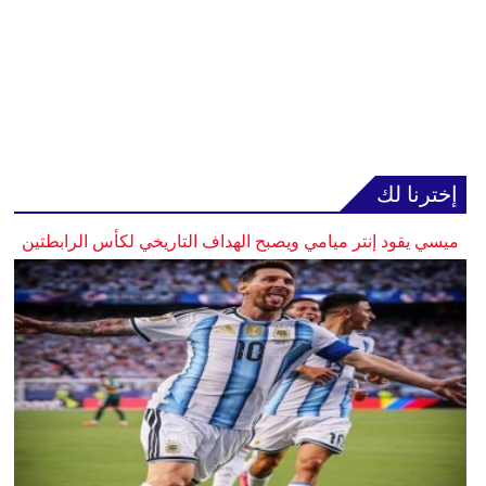
إخترنا لك
ميسي يقود إنتر ميامي ويصبح الهداف التاريخي لكأس الرابطتين