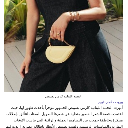
النجمة اللبنانية كارمن بصيبص
بيروت - عُمان اليوم
أبهرت النجمة اللبنانية كارمن بصيبص الجمهور مؤخراً بأحدث ظهور لها، حيث
اعتمدت قصة الشعر القصير متخلية عن شعرها الطويل المعتاد، لتتألق بإطلالات
مبتكرة وخاطفة جمعت بين التصاميم العملية والراقية التي تناسب الأوقات
النهارية والمناسبات الرسمية. ولفتت بصيبص الأنظار بإطلالة عصرية ارتدت فيها