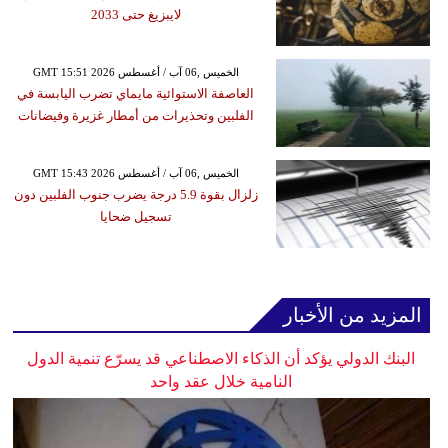
لايبزيغ حتى 2033
GMT 15:51 2026 الخميس ,06 آب / أغسطس
العاصفة الاستوائية مايماي تضرب اليابسة في
الفلبين وتحذيرات من أمطار غزيرة وفيضانات
GMT 15:43 2026 الخميس ,06 آب / أغسطس
زلزال بقوة 5.9 درجة يضرب جنوب الفلبين دون
تسجيل ضحايا
المزيد من الأخبار
البنك الدولي يؤكد أن الذكاء الاصطناعي قد يسرّع تنمية الدول
النامية خلال عقد واحد