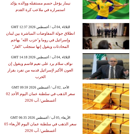
نيمار يؤجل حسم مستقبله ووالده يؤكد
استمراره في ملاعب كرة القدم
GMT 12:37 2026 الثلاثاء ,04 آب / أغسطس
انطلاق جولة المفاوضات المباشرة بين لبنان
وإسرائيل في روما و"حزب الله" يهاجم
المحادثات ويقول إنها ستجلب "العار"
GMT 14:18 2026 الثلاثاء ,04 آب / أغسطس
نواف سلام يرد على نعيم قاسم ويقول إن
العون الأكبر لإسرائيل قدمه من تفرد بقرار
الحرب
GMT 09:59 2026 الأحد ,02 آب / أغسطس
سعر الذهب في سلطنة عمان اليوم الأحد 02
أغسطس/ آب 2026
GMT 06:35 2026 الأربعاء ,05 آب / أغسطس
سعر الذهب في سلطنة عمان اليوم الأربعاء 05
أغسطس/ آب 2026