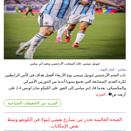
ليونيل ميسي، قائد المنتخب الأرجنتيني ونجم انتر ميامي
ميامي - عُمان اليوم
بات النجم الأرجنتيني ليونيل ميسي يوم الأربعاء أفضل هداف في كأس الرابطتين
لكرة القدم، المسابقة التي تجمع سنويا أندية من الدوريين الأميركي
والمكسيكي، بعدما قاد إنتر ميامي إلى الفوز على أتلتيكو سان لويس 4-2 على
أرضه ض�...
المزيد
المزيد من التحقيقات السياحية
الصحة العالمية تحذر من تسارع تفشي إيبولا في الكونغو وسط
نقص الإمكانات