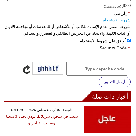
: Characters Left
فيديو
*
إلزامي
شروط الاستخدام
سيارات
شروط النشر:
عدم الإساءة للكاتب أو للأشخاص أو للمقدسات أو مهاجمة الأديان
أو الذات الالهية. والابتعاد عن التحريض الطائفي والعنصري والشتائم.
اُوافق على شروط الأستخدام
Security Code
*
أرسل التعليق
أخبار ذات صلة
GMT 20:15 2026 الجمعة ,07 آب / أغسطس
شغب في سجون سريلانكا يودي بحياة 3 سجناء
ويصيب 23 آخرين