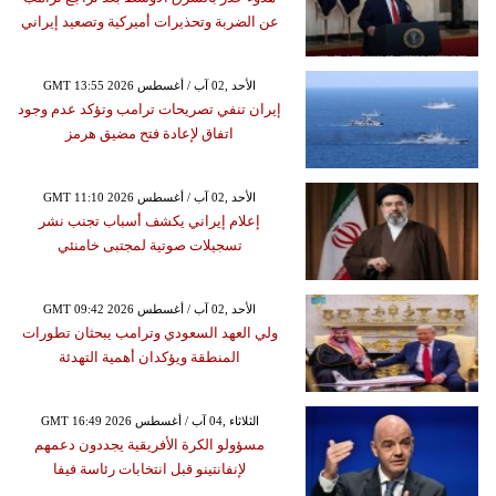
عن الضربة وتحذيرات أميركية وتصعيد إيراني
GMT 13:55 2026 الأحد ,02 آب / أغسطس
إيران تنفي تصريحات ترامب وتؤكد عدم وجود
اتفاق لإعادة فتح مضيق هرمز
GMT 11:10 2026 الأحد ,02 آب / أغسطس
إعلام إيراني يكشف أسباب تجنب نشر
تسجيلات صوتية لمجتبى خامنئي
GMT 09:42 2026 الأحد ,02 آب / أغسطس
ولي العهد السعودي وترامب يبحثان تطورات
المنطقة ويؤكدان أهمية التهدئة
GMT 16:49 2026 الثلاثاء ,04 آب / أغسطس
مسؤولو الكرة الأفريقية يجددون دعمهم
لإنفانتينو قبل انتخابات رئاسة فيفا