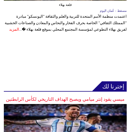
قلعة بهلاء
مسقط - عُمان اليوم
اعتمدت منظمة الأمم المتحدة للتربية والعلم والثقافة "اليونسكو" مبادرة
"الممتلك الثقافي" الخاصة بحرف الفخار والنحاس والمعادن والصناعات الخشبية
لفريق بهلاء التطوعي لمؤسسة المجتمع المحلي بموقع قلعة بهلاء �...
المزيد
إخترنا لك
ميسي يقود إنتر ميامي ويصبح الهداف التاريخي لكأس الرابطتين