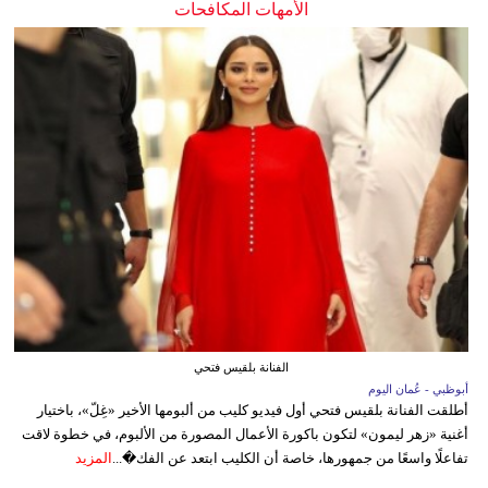
الأمهات المكافحات
الفنانة بلقيس فتحي
أبوظبي - عُمان اليوم
أطلقت الفنانة بلقيس فتحي أول فيديو كليب من ألبومها الأخير «غِلّ»، باختيار
أغنية «زهر ليمون» لتكون باكورة الأعمال المصورة من الألبوم، في خطوة لاقت
تفاعلًا واسعًا من جمهورها، خاصة أن الكليب ابتعد عن الفك�...
المزيد