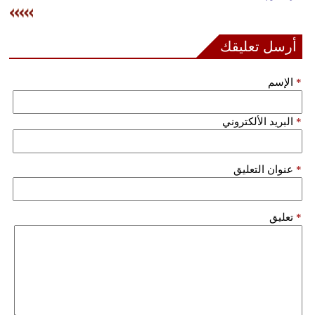
وسفر
ديكور
أرسل تعليقك
أخبار
*
الإسم
إعلام
*
البريد الألكتروني
تعليم
مرأة
*
عنوان التعليق
علوم
وتكنولوجيا
*
تعليق
بيئة
مدوَّنات
أبراج