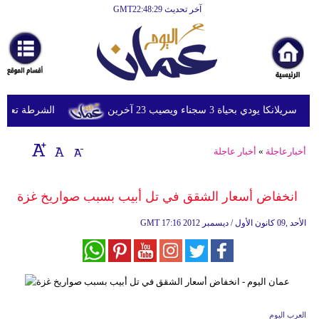
آخر تحديث GMT22:48:29
الرئيسية
أخبارعاجلة
رياضة
ثقافة
دي بحياة 3 سجناء ويصيب 23 آخرين
الشرطة تعتقل إمر
إقتصاد
أخبارعاجلة
»
أخبار عاجلة
فن
وموسيقى
انخفاض أسعار الشقق في تل أبيب بسبب صواريخ غزة
أزياء
17:16 2012 الأحد ,09 كانون الأول / ديسمبر
GMT
صحة
وتغذية
سياحة
العرب اليوم