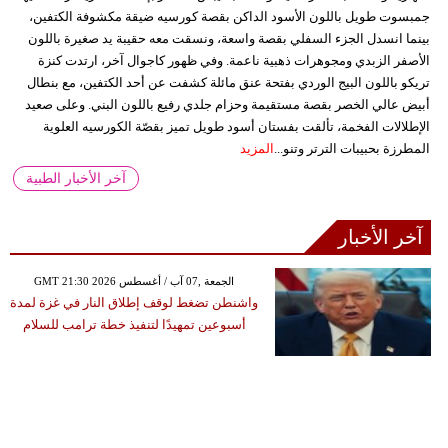
جمبسوت طويل باللون الأسود الداكن بقصة كورسيه ضيقة مكشوفة الكتفين،
بينما انسدل الجزء السفلي بقصة واسعة، ونسقت معه حقيبة يد صغيرة باللون
الأصفر الزبدي ومجوهرات ذهبية ناعمة. وفي ظهور كاجوال آخر، ارتدت كنزة
تريكو باللون البيج الوردي بفتحة عنق مائلة كشفت عن أحد الكتفين، مع بنطال
أبيض عالي الخصر بقصة مستقيمة وحزام جلدي رفيع باللون البني. وعلى صعيد
الإطلالات الفخمة، تألقت بفستان أسود طويل تميز بقصّة الكورسيه العلوية
المطرزة بحبيبات الترتر وتنو...
المزيد
آخر الأخبار الطبية
آخر الأخبار
GMT 21:30 2026 الجمعة ,07 آب / أغسطس
واشنطن تضغط لوقف إطلاق النار في غزة لمدة
أسبوعين تمهيدًا لتنفيذ خطة ترامب للسلام