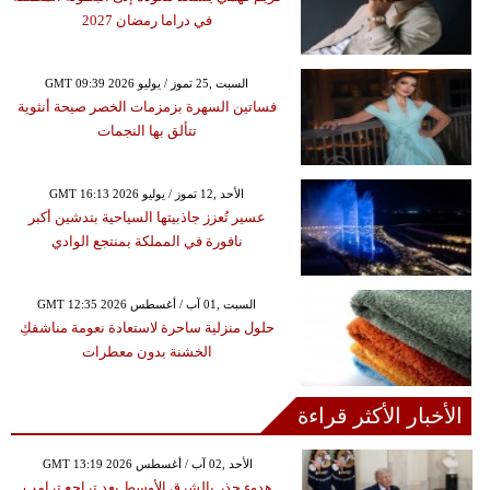
في دراما رمضان 2027
GMT 09:39 2026 السبت ,25 تموز / يوليو
فساتين السهرة بزمزمات الخصر صيحة أنثوية
تتألق بها النجمات
GMT 16:13 2026 الأحد ,12 تموز / يوليو
عسير تُعزز جاذبيتها السياحية بتدشين أكبر
نافورة في المملكة بمنتجع الوادي
GMT 12:35 2026 السبت ,01 آب / أغسطس
حلول منزلية ساحرة لاستعادة نعومة مناشفكِ
الخشنة بدون معطرات
الأخبار الأكثر قراءة
GMT 13:19 2026 الأحد ,02 آب / أغسطس
هدوء حذر بالشرق الأوسط بعد تراجع ترامب