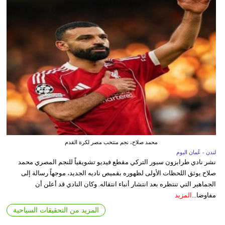
محمد صلاح، نجم منتخب مصر لكرة القدم
لندن - عُمان اليوم
نشر نادي طرابزون سبور التركي مقطع فيديو تشويقياً للنجم المصري محمد
صلاح يوثق اللحظات الأولى لظهوره بقميص ناديه الجديد، موجهاً رسالة إلى
الجماهير التي تنتظره بعد انتشار أنباء انتقاله. وكان النادي قد أعلن أن
مفاوضا...
المزيد
المزيد من التحقيقات السياحية