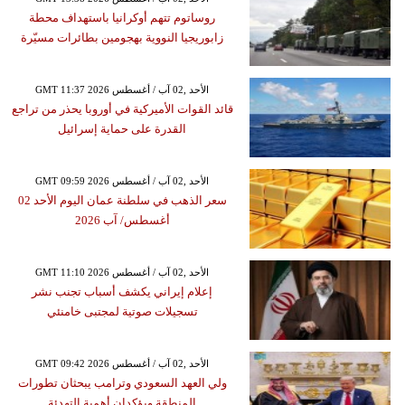
روساتوم تتهم أوكرانيا باستهداف محطة
زابوريجيا النووية بهجومين بطائرات مسيّرة
GMT 11:37 2026 الأحد ,02 آب / أغسطس
قائد القوات الأميركية في أوروبا يحذر من تراجع
القدرة على حماية إسرائيل
GMT 09:59 2026 الأحد ,02 آب / أغسطس
سعر الذهب في سلطنة عمان اليوم الأحد 02
أغسطس/ آب 2026
GMT 11:10 2026 الأحد ,02 آب / أغسطس
إعلام إيراني يكشف أسباب تجنب نشر
تسجيلات صوتية لمجتبى خامنئي
GMT 09:42 2026 الأحد ,02 آب / أغسطس
ولي العهد السعودي وترامب يبحثان تطورات
المنطقة ويؤكدان أهمية التهدئة