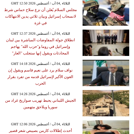
GMT 12:50 2026 الثلاثاء ,04 آب / أغسطس
مجلس السلام يُعلن أن نزع سلاح حماس شرط
لانسحاب إسرائيل وبيان ثلاثي يدين الانتهاكات
في غزة
GMT 12:37 2026 الثلاثاء ,04 آب / أغسطس
انطلاق جولة المفاوضات المباشرة بين لبنان
وإسرائيل في روما و"حزب الله" يهاجم
المحادثات ويقول إنها ستجلب "العار"
GMT 14:18 2026 الثلاثاء ,04 آب / أغسطس
نواف سلام يرد على نعيم قاسم ويقول إن
العون الأكبر لإسرائيل قدمه من تفرد بقرار
الحرب
GMT 14:26 2026 الثلاثاء ,04 آب / أغسطس
الجيش اللبناني يحبط تهريب صواريخ غراد من
سوريا ويلاحق متهمين
GMT 12:06 2026 الثلاثاء ,04 آب / أغسطس
أحدث إطلالات كارمن بصيبص شعر قصير