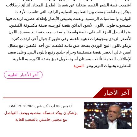
اعتمدت قصة الشعر القصير متخلية عن شعرها الطويل المعتاد، لتتألق بإطلالات
مبتكرة وخاطفة جمعت بين التصاميم العملية والراقية التي تناسب الأوقات
النهارية والمناسبات الرسمية. ولفتت بصيبص الأنظار بإطلالة عصرية ارتدت فيها
جمبسوت طويل باللون الأسود الداكن بقصة كورسيه ضيقة مكشوفة الكتفين،
بينما انسدل الجزء السفلي بقصة واسعة، ونسقت معه حقيبة يد صغيرة باللون
الأصفر الزبدي ومجوهرات ذهبية ناعمة. وفي ظهور كاجوال آخر، ارتدت كنزة
تريكو باللون البيج الوردي بفتحة عنق مائلة كشفت عن أحد الكتفين، مع بنطال
أبيض عالي الخصر بقصة مستقيمة وحزام جلدي رفيع باللون البني. وعلى صعيد
الإطلالات الفخمة، تألقت بفستان أسود طويل تميز بقصّة الكورسيه العلوية
المطرزة بحبيبات الترتر وتنو...
المزيد
آخر الأخبار الطبية
آخر الأخبار
GMT 21:30 2026 الخميس ,06 آب / أغسطس
بزشكيان يؤكد تمسكه بمنصبه ويصف التواصل
مع مجتبى خامنئي بالصعب للغاية