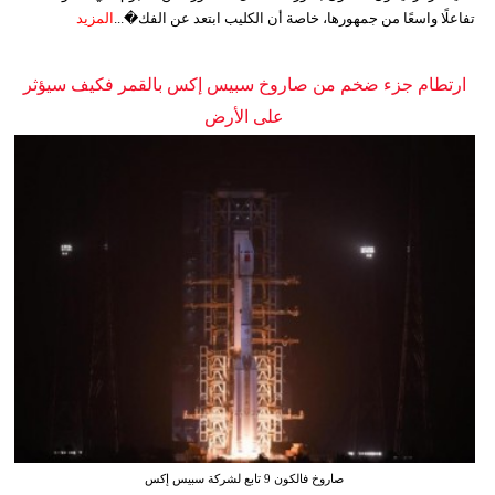
تفاعلًا واسعًا من جمهورها، خاصة أن الكليب ابتعد عن الفك�...
المزيد
ارتطام جزء ضخم من صاروخ سبيس إكس بالقمر فكيف سيؤثر
على الأرض
صاروخ فالكون 9 تابع لشركة سبيس إكس