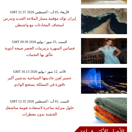
GMT 21:37 2026 الأربعاء ,05 آب / أغسطس
إيران تؤكد مؤقتية مسار الملاحة الجديد وتدرس
استئناف المحادثات مع واشنطن
GMT 09:39 2026 السبت ,25 تموز / يوليو
فساتين السهرة بزمزمات الخصر صيحة أنثوية
تتألق بها النجمات
GMT 16:13 2026 الأحد ,12 تموز / يوليو
عسير تُعزز جاذبيتها السياحية بتدشين أكبر
نافورة في المملكة بمنتجع الوادي
GMT 12:35 2026 السبت ,01 آب / أغسطس
حلول منزلية ساحرة لاستعادة نعومة مناشفكِ
الخشنة بدون معطرات
الأخبار الأكثر قراءة