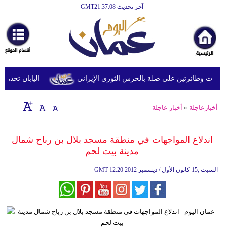
آخر تحديث GMT21:37:08
الرئيسية
أخبارعاجلة
رياضة
ثقافة
 وطائرتين على صلة بالحرس الثوري الإيراني
اليابان تحذر من ا
إقتصاد
أخبارعاجلة
»
أخبار عاجلة
فن
وموسيقى
اندلاع المواجهات في منطقة مسجد بلال بن رباح شمال
مدينة بيت لحم
أزياء
12:20 2012 السبت ,15 كانون الأول / ديسمبر
GMT
صحة
وتغذية
سياحة