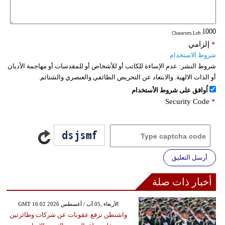
فيديو
: Characters Left
سيارات
*
إلزامي
شروط الاستخدام
شروط النشر:
عدم الإساءة للكاتب أو للأشخاص أو للمقدسات أو مهاجمة الأديان
أو الذات الالهية. والابتعاد عن التحريض الطائفي والعنصري والشتائم.
اُوافق على شروط الأستخدام
Security Code
*
أرسل التعليق
أخبار ذات صلة
GMT 16:02 2026 الأربعاء ,05 آب / أغسطس
واشنطن ترفع عقوبات عن شركات وطائرتين