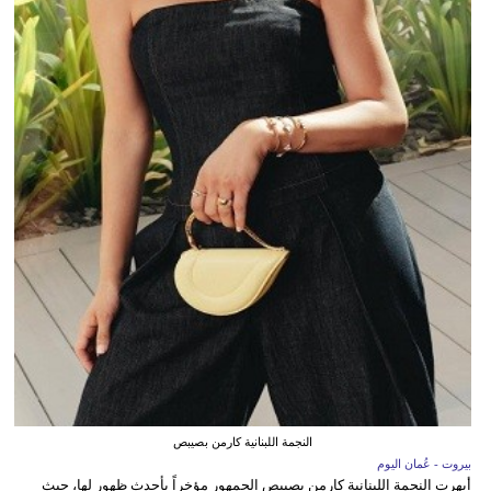
النجمة اللبنانية كارمن بصيبص
بيروت - عُمان اليوم
أبهرت النجمة اللبنانية كارمن بصيبص الجمهور مؤخراً بأحدث ظهور لها، حيث