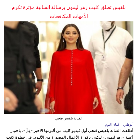
بلقيس تطلق كليب زهر ليمون برسالة إنسانية مؤثرة تكرم
الأمهات المكافحات
الفنانة بلقيس فتحي
أبوظبي - عُمان اليوم
أطلقت الفنانة بلقيس فتحي أول فيديو كليب من ألبومها الأخير «غِلّ»، باختيار
أغنية «زهر ليمون» لتكون باكورة الأعمال المصورة من الألبوم، في خطوة لاقت