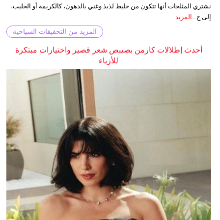
نشتري المثلجات أنها تتكون من خليط لذيذ وغني بالدهون، كالكريمة أو الحليب،
إلى ج...
المزيد
المزيد من التحقيقات السياحية
أحدث إطلالات كارمن بصيبص شعر قصير واختيارات مبتكرة
للأزياء