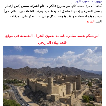
نيويورك - السعودية اليوم
يُعتقد أن جزءاً ضخماً تائهاً من صاروخ فالكون 9 تابع لشركة سبيس إكس ارتطم
بسطح القمر في إحدى المناطق المتوقعة، فيما يترقب العلماء حول العالم صوراً
ترصد موقع الاصطدام وتؤكد وقوعه بشكل نهائي، حيث تعذر على المركبات
الت...
المزيد
اليونسكو تعتمد مبادرة عُمانية لصون الحرف التقليدية في موقع
قلعة بهلاء التاريخي