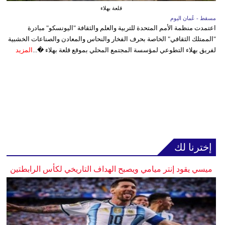
قلعة بهلاء
مسقط - عُمان اليوم
اعتمدت منظمة الأمم المتحدة للتربية والعلم والثقافة "اليونسكو" مبادرة
"الممتلك الثقافي" الخاصة بحرف الفخار والنحاس والمعادن والصناعات الخشبية
لفريق بهلاء التطوعي لمؤسسة المجتمع المحلي بموقع قلعة بهلاء �...
المزيد
إخترنا لك
ميسي يقود إنتر ميامي ويصبح الهداف التاريخي لكأس الرابطتين