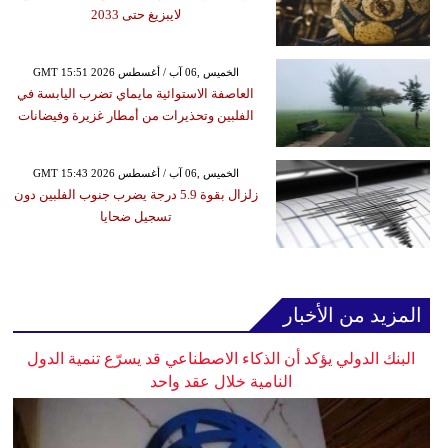
لايبزيغ حتى 2033
GMT 15:51 2026 الخميس ,06 آب / أغسطس
العاصفة الاستوائية مايماي تضرب اليابسة في
الفلبين وتحذيرات من أمطار غزيرة وفيضانات
GMT 15:43 2026 الخميس ,06 آب / أغسطس
زلزال بقوة 5.9 درجة يضرب جنوب الفلبين دون
تسجيل ضحايا
المزيد من الأخبار
البنك الدولي يؤكد أن الذكاء الاصطناعي قد يسرّع تنمية الدول
النامية خلال عقد واحد