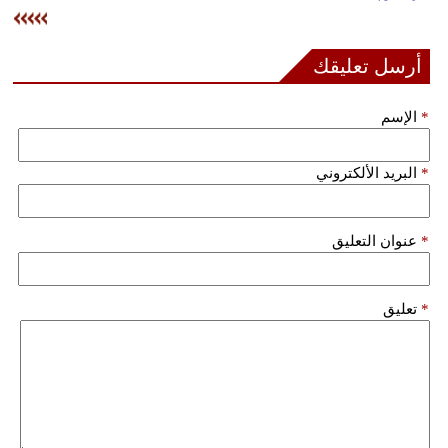
وسفر
ديكور
أرسل تعليقك
أخبار
*
الإسم
إعلام
*
البريد الألكتروني
تعليم
مرأة
*
عنوان التعليق
علوم
وتكنولوجيا
*
تعليق
بيئة
مدوَّنات
أبراج