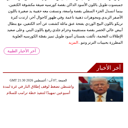
جمبسوت طويل باللون الأسود الداكن بقصة كورسيه ضيقة مكشوفة الكتفين،
بينما انسدل الجزء السفلي بقصة واسعة، ونسقت معه حقيبة يد صغيرة باللون
الأصفر الزبدي ومجوهرات ذهبية ناعمة. وفي ظهور كاجوال آخر، ارتدت كنزة
تريكو باللون البيج الوردي بفتحة عنق مائلة كشفت عن أحد الكتفين، مع بنطال
أبيض عالي الخصر بقصة مستقيمة وحزام جلدي رفيع باللون البني. وعلى صعيد
الإطلالات الفخمة، تألقت بفستان أسود طويل تميز بقصّة الكورسيه العلوية
المطرزة بحبيبات الترتر وتنو...
المزيد
آخر الأخبار الطبية
آخر الأخبار
GMT 21:30 2026 الجمعة ,07 آب / أغسطس
واشنطن تضغط لوقف إطلاق النار في غزة لمدة
أسبوعين تمهيدًا لتنفيذ خطة ترامب للسلام