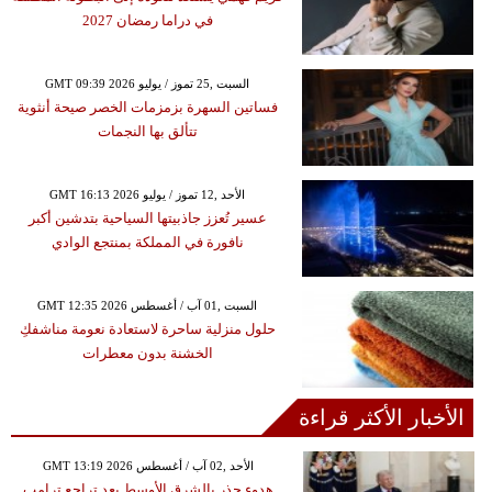
في دراما رمضان 2027
GMT 09:39 2026 السبت ,25 تموز / يوليو
فساتين السهرة بزمزمات الخصر صيحة أنثوية
تتألق بها النجمات
GMT 16:13 2026 الأحد ,12 تموز / يوليو
عسير تُعزز جاذبيتها السياحية بتدشين أكبر
نافورة في المملكة بمنتجع الوادي
GMT 12:35 2026 السبت ,01 آب / أغسطس
حلول منزلية ساحرة لاستعادة نعومة مناشفكِ
الخشنة بدون معطرات
الأخبار الأكثر قراءة
GMT 13:19 2026 الأحد ,02 آب / أغسطس
هدوء حذر بالشرق الأوسط بعد تراجع ترامب