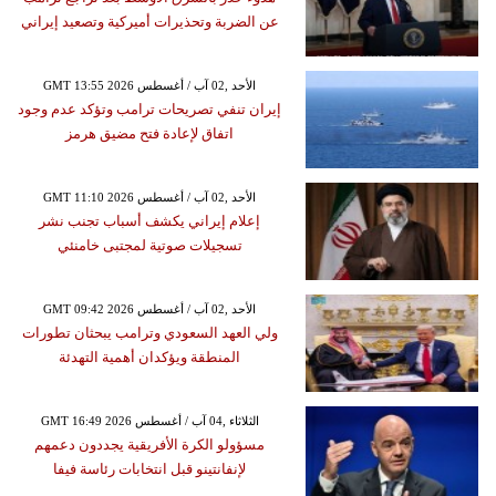
عن الضربة وتحذيرات أميركية وتصعيد إيراني
GMT 13:55 2026 الأحد ,02 آب / أغسطس
إيران تنفي تصريحات ترامب وتؤكد عدم وجود
اتفاق لإعادة فتح مضيق هرمز
GMT 11:10 2026 الأحد ,02 آب / أغسطس
إعلام إيراني يكشف أسباب تجنب نشر
تسجيلات صوتية لمجتبى خامنئي
GMT 09:42 2026 الأحد ,02 آب / أغسطس
ولي العهد السعودي وترامب يبحثان تطورات
المنطقة ويؤكدان أهمية التهدئة
GMT 16:49 2026 الثلاثاء ,04 آب / أغسطس
مسؤولو الكرة الأفريقية يجددون دعمهم
لإنفانتينو قبل انتخابات رئاسة فيفا