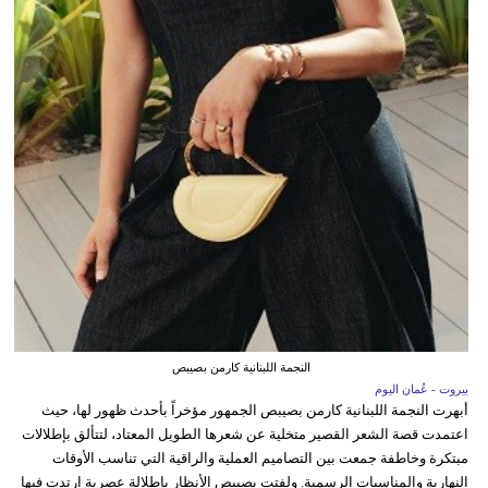
النجمة اللبنانية كارمن بصيبص
بيروت - عُمان اليوم
أبهرت النجمة اللبنانية كارمن بصيبص الجمهور مؤخراً بأحدث ظهور لها، حيث
اعتمدت قصة الشعر القصير متخلية عن شعرها الطويل المعتاد، لتتألق بإطلالات
مبتكرة وخاطفة جمعت بين التصاميم العملية والراقية التي تناسب الأوقات
النهارية والمناسبات الرسمية. ولفتت بصيبص الأنظار بإطلالة عصرية ارتدت فيها