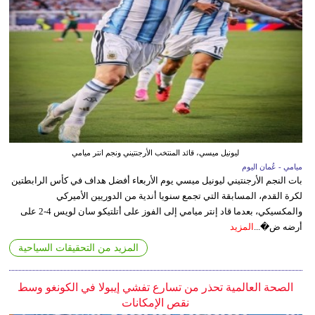
ليونيل ميسي، قائد المنتخب الأرجنتيني ونجم انتر ميامي
ميامي - عُمان اليوم
بات النجم الأرجنتيني ليونيل ميسي يوم الأربعاء أفضل هداف في كأس الرابطتين
لكرة القدم، المسابقة التي تجمع سنويا أندية من الدوريين الأميركي
والمكسيكي، بعدما قاد إنتر ميامي إلى الفوز على أتلتيكو سان لويس 4-2 على
أرضه ض�...
المزيد
المزيد من التحقيقات السياحية
الصحة العالمية تحذر من تسارع تفشي إيبولا في الكونغو وسط
نقص الإمكانات