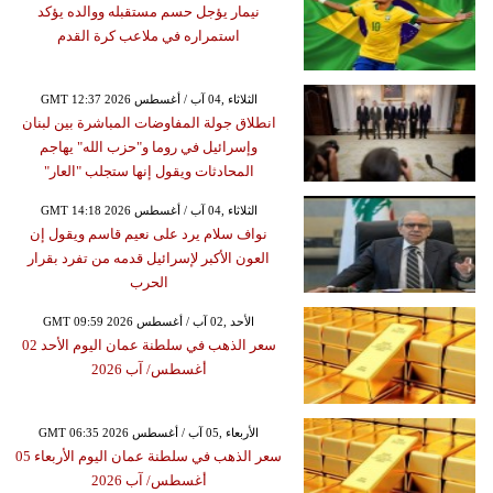
نيمار يؤجل حسم مستقبله ووالده يؤكد
استمراره في ملاعب كرة القدم
GMT 12:37 2026 الثلاثاء ,04 آب / أغسطس
انطلاق جولة المفاوضات المباشرة بين لبنان
وإسرائيل في روما و"حزب الله" يهاجم
المحادثات ويقول إنها ستجلب "العار"
GMT 14:18 2026 الثلاثاء ,04 آب / أغسطس
نواف سلام يرد على نعيم قاسم ويقول إن
العون الأكبر لإسرائيل قدمه من تفرد بقرار
الحرب
GMT 09:59 2026 الأحد ,02 آب / أغسطس
سعر الذهب في سلطنة عمان اليوم الأحد 02
أغسطس/ آب 2026
GMT 06:35 2026 الأربعاء ,05 آب / أغسطس
سعر الذهب في سلطنة عمان اليوم الأربعاء 05
أغسطس/ آب 2026