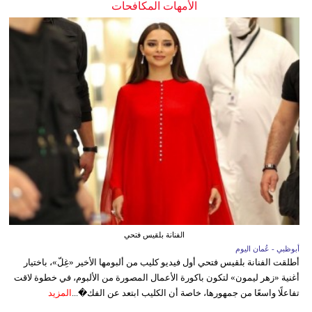
الأمهات المكافحات
الفنانة بلقيس فتحي
أبوظبي - عُمان اليوم
أطلقت الفنانة بلقيس فتحي أول فيديو كليب من ألبومها الأخير «غِلّ»، باختيار
أغنية «زهر ليمون» لتكون باكورة الأعمال المصورة من الألبوم، في خطوة لاقت
تفاعلًا واسعًا من جمهورها، خاصة أن الكليب ابتعد عن الفك�...
المزيد