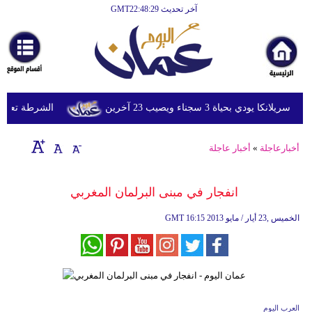
آخر تحديث GMT22:48:29
الرئيسية
أخبارعاجلة
رياضة
ثقافة
دي بحياة 3 سجناء ويصيب 23 آخرين
الشرطة تعتقل إمر
إقتصاد
أخبارعاجلة
»
أخبار عاجلة
فن
وموسيقى
انفجار في مبنى البرلمان المغربي‏
أزياء
16:15 2013 الخميس ,23 أيار / مايو
GMT
صحة
وتغذية
سياحة
العرب اليوم