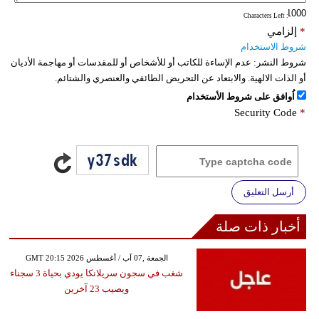
: Characters Left
فيديو
*
إلزامي
شروط الاستخدام
سيارات
شروط النشر:
عدم الإساءة للكاتب أو للأشخاص أو للمقدسات أو مهاجمة الأديان
أو الذات الالهية. والابتعاد عن التحريض الطائفي والعنصري والشتائم.
اُوافق على شروط الأستخدام
Security Code
*
أرسل التعليق
أخبار ذات صلة
GMT 20:15 2026 الجمعة ,07 آب / أغسطس
شغب في سجون سريلانكا يودي بحياة 3 سجناء
ويصيب 23 آخرين