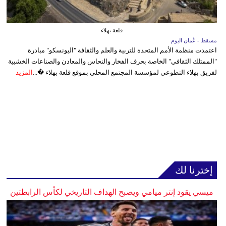
قلعة بهلاء
مسقط - عُمان اليوم
اعتمدت منظمة الأمم المتحدة للتربية والعلم والثقافة "اليونسكو" مبادرة
"الممتلك الثقافي" الخاصة بحرف الفخار والنحاس والمعادن والصناعات الخشبية
لفريق بهلاء التطوعي لمؤسسة المجتمع المحلي بموقع قلعة بهلاء �...
المزيد
إخترنا لك
ميسي يقود إنتر ميامي ويصبح الهداف التاريخي لكأس الرابطتين