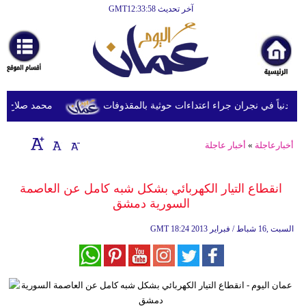
آخر تحديث GMT12:33:58
الرئيسية
أخبارعاجلة
رياضة
ثقافة
محمد صلاح يصل ترك
إقتصاد
أخبارعاجلة
»
أخبار عاجلة
فن
وموسيقى
انقطاع التيار الكهربائي بشكل شبه كامل عن العاصمة
السورية دمشق‏
أزياء
18:24 2013 السبت ,16 شباط / فبراير
GMT
صحة
وتغذية
سياحة