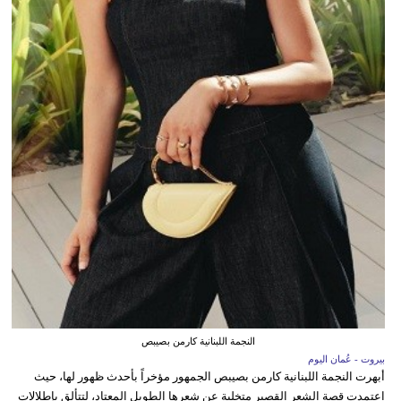
النجمة اللبنانية كارمن بصيبص
بيروت - عُمان اليوم
أبهرت النجمة اللبنانية كارمن بصيبص الجمهور مؤخراً بأحدث ظهور لها، حيث
اعتمدت قصة الشعر القصير متخلية عن شعرها الطويل المعتاد، لتتألق بإطلالات