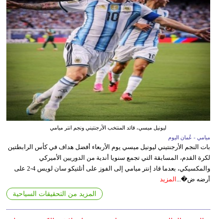
ليونيل ميسي، قائد المنتخب الأرجنتيني ونجم انتر ميامي
ميامي - عُمان اليوم
بات النجم الأرجنتيني ليونيل ميسي يوم الأربعاء أفضل هداف في كأس الرابطتين
لكرة القدم، المسابقة التي تجمع سنويا أندية من الدوريين الأميركي
والمكسيكي، بعدما قاد إنتر ميامي إلى الفوز على أتلتيكو سان لويس 4-2 على
أرضه ض�...
المزيد
المزيد من التحقيقات السياحية