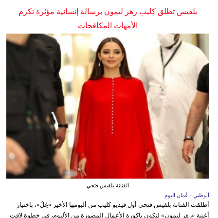
بلقيس تطلق كليب زهر ليمون برسالة إنسانية مؤثرة تكرم
الأمهات المكافحات
الفنانة بلقيس فتحي
أبوظبي - عُمان اليوم
أطلقت الفنانة بلقيس فتحي أول فيديو كليب من ألبومها الأخير «غِلّ»، باختيار
أغنية «زهر ليمون» لتكون باكورة الأعمال المصورة من الألبوم، في خطوة لاقت