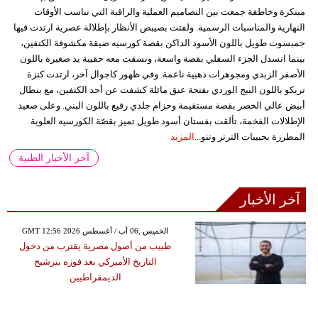
مبتكرة وخاطفة جمعت بين التصاميم العملية والراقية التي تناسب الأوقات
النهارية والمناسبات الرسمية. ولفتت بصيبص الأنظار بإطلالة عصرية ارتدت فيها
جمبسوت طويل باللون الأسود الداكن بقصة كورسيه ضيقة مكشوفة الكتفين،
بينما انسدل الجزء السفلي بقصة واسعة، ونسقت معه حقيبة يد صغيرة باللون
الأصفر الزبدي ومجوهرات ذهبية ناعمة. وفي ظهور كاجوال آخر، ارتدت كنزة
تريكو باللون البيج الوردي بفتحة عنق مائلة كشفت عن أحد الكتفين، مع بنطال
أبيض عالي الخصر بقصة مستقيمة وحزام جلدي رفيع باللون البني. وعلى صعيد
الإطلالات الفخمة، تألقت بفستان أسود طويل تميز بقصّة الكورسيه العلوية
المطرزة بحبيبات الترتر وتنو...
المزيد
آخر الأخبار الطبية
آخر الأخبار
GMT 12:56 2026 الخميس ,06 آب / أغسطس
طبيب من أصول مصرية يقترب من دخول
التاريخ الأميركي بعد فوزه بترشيح
الديمقراطيين