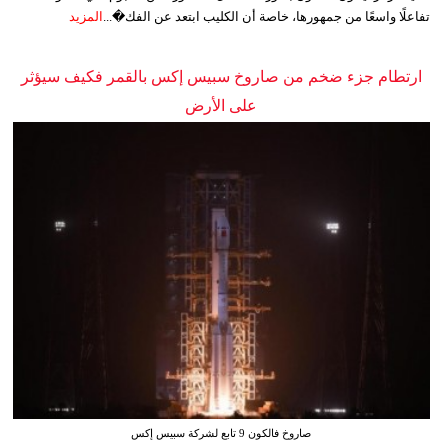
تفاعلًا واسعًا من جمهورها، خاصة أن الكليب ابتعد عن الفك�...
المزيد
ارتطام جزء ضخم من صاروخ سبيس إكس بالقمر فكيف سيؤثر
على الأرض
صاروخ فالكون 9 تابع لشركة سبيس إكس