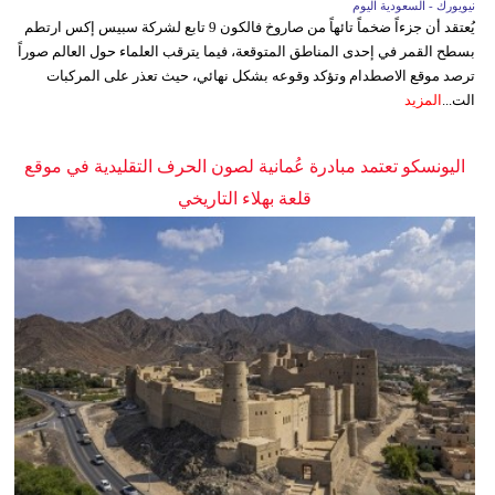
نيويورك - السعودية اليوم
يُعتقد أن جزءاً ضخماً تائهاً من صاروخ فالكون 9 تابع لشركة سبيس إكس ارتطم
بسطح القمر في إحدى المناطق المتوقعة، فيما يترقب العلماء حول العالم صوراً
ترصد موقع الاصطدام وتؤكد وقوعه بشكل نهائي، حيث تعذر على المركبات
الت...
المزيد
اليونسكو تعتمد مبادرة عُمانية لصون الحرف التقليدية في موقع
قلعة بهلاء التاريخي