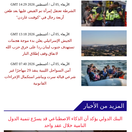
GMT 14:29 2026 الأربعاء ,05 آب / أغسطس
الشرطة تعتقل إمرأة تم القبض عليها بعد طعن
أربعة رجال في "كوفنت غاردن"
GMT 13:18 2026 الأربعاء ,05 آب / أغسطس
الجيش الإسرائيلي يعلن بدء موجة هجمات
تستهدف جنوب لبنان ردا على خرق حزب الله
لاتفاق وقف إطلاق النار
GMT 07:40 2026 الأربعاء ,05 آب / أغسطس
أمن السواحل الليبية ينقذ 29 مهاجرًا غير
شرعي قبالة سرت ويباشر استكمال الإجراءات
القانونية
المزيد من الأخبار
البنك الدولي يؤكد أن الذكاء الاصطناعي قد يسرّع تنمية الدول
النامية خلال عقد واحد