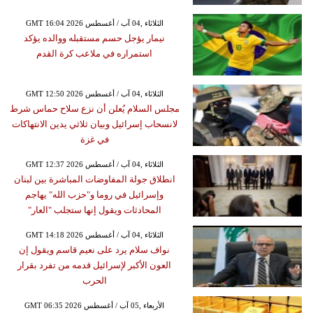
GMT 16:04 2026 الثلاثاء ,04 آب / أغسطس
نيمار يؤجل حسم مستقبله ووالده يؤكد
استمراره في ملاعب كرة القدم
GMT 12:50 2026 الثلاثاء ,04 آب / أغسطس
مجلس السلام يُعلن أن نزع سلاح حماس شرط
لانسحاب إسرائيل وبيان ثلاثي يدين الانتهاكات
في غزة
GMT 12:37 2026 الثلاثاء ,04 آب / أغسطس
انطلاق جولة المفاوضات المباشرة بين لبنان
وإسرائيل في روما و"حزب الله" يهاجم
المحادثات ويقول إنها ستجلب "العار"
GMT 14:18 2026 الثلاثاء ,04 آب / أغسطس
نواف سلام يرد على نعيم قاسم ويقول إن
العون الأكبر لإسرائيل قدمه من تفرد بقرار
الحرب
GMT 06:35 2026 الأربعاء ,05 آب / أغسطس