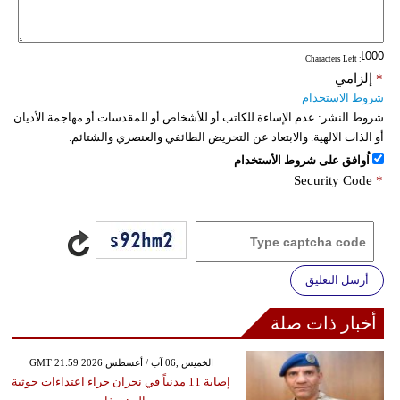
فيديو
: Characters Left
سيارات
*
إلزامي
شروط الاستخدام
شروط النشر:
عدم الإساءة للكاتب أو للأشخاص أو للمقدسات أو مهاجمة الأديان
أو الذات الالهية. والابتعاد عن التحريض الطائفي والعنصري والشتائم.
اُوافق على شروط الأستخدام
Security Code
*
أرسل التعليق
أخبار ذات صلة
GMT 21:59 2026 الخميس ,06 آب / أغسطس
إصابة 11 مدنياً في نجران جراء اعتداءات حوثية