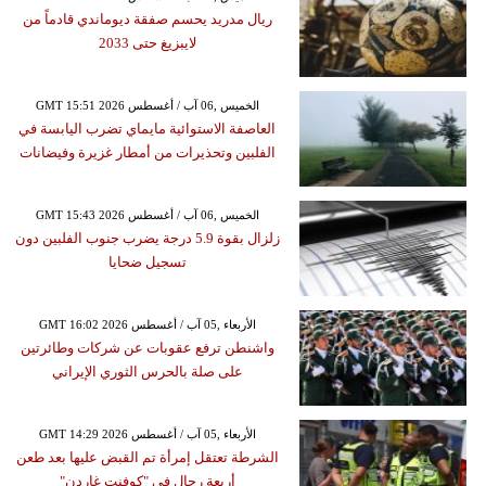
ريال مدريد يحسم صفقة ديوماندي قادماً من
لايبزيغ حتى 2033
GMT 15:51 2026 الخميس ,06 آب / أغسطس
العاصفة الاستوائية مايماي تضرب اليابسة في
الفلبين وتحذيرات من أمطار غزيرة وفيضانات
GMT 15:43 2026 الخميس ,06 آب / أغسطس
زلزال بقوة 5.9 درجة يضرب جنوب الفلبين دون
تسجيل ضحايا
GMT 16:02 2026 الأربعاء ,05 آب / أغسطس
واشنطن ترفع عقوبات عن شركات وطائرتين
على صلة بالحرس الثوري الإيراني
GMT 14:29 2026 الأربعاء ,05 آب / أغسطس
الشرطة تعتقل إمرأة تم القبض عليها بعد طعن
أربعة رجال في "كوفنت غاردن"