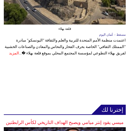
قلعة بهلاء
مسقط - عُمان اليوم
اعتمدت منظمة الأمم المتحدة للتربية والعلم والثقافة "اليونسكو" مبادرة
"الممتلك الثقافي" الخاصة بحرف الفخار والنحاس والمعادن والصناعات الخشبية
لفريق بهلاء التطوعي لمؤسسة المجتمع المحلي بموقع قلعة بهلاء �...
المزيد
إخترنا لك
ميسي يقود إنتر ميامي ويصبح الهداف التاريخي لكأس الرابطتين