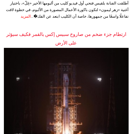
أطلقت الفنانة بلقيس فتحي أول فيديو كليب من ألبومها الأخير «غِلّ»، باختيار
أغنية «زهر ليمون» لتكون باكورة الأعمال المصورة من الألبوم، في خطوة لاقت
تفاعلًا واسعًا من جمهورها، خاصة أن الكليب ابتعد عن الفك�...
المزيد
ارتطام جزء ضخم من صاروخ سبيس إكس بالقمر فكيف سيؤثر
على الأرض