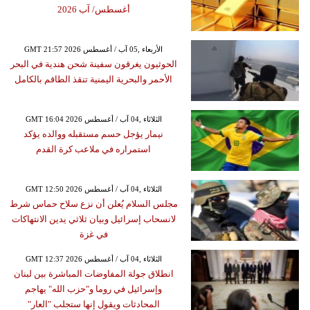
أغسطس/ آب 2026
GMT 21:57 2026 الأربعاء ,05 آب / أغسطس
الحوثيون يغرقون سفينة شحن هندية في البحر
الأحمر والبحرية اليمنية تنقذ الطاقم بالكامل
GMT 16:04 2026 الثلاثاء ,04 آب / أغسطس
نيمار يؤجل حسم مستقبله ووالده يؤكد
استمراره في ملاعب كرة القدم
GMT 12:50 2026 الثلاثاء ,04 آب / أغسطس
مجلس السلام يُعلن أن نزع سلاح حماس شرط
لانسحاب إسرائيل وبيان ثلاثي يدين الانتهاكات
في غزة
GMT 12:37 2026 الثلاثاء ,04 آب / أغسطس
انطلاق جولة المفاوضات المباشرة بين لبنان
وإسرائيل في روما و"حزب الله" يهاجم
المحادثات ويقول إنها ستجلب "العار"