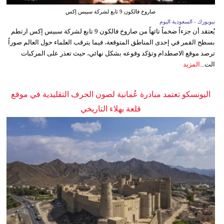
صاروخ فالكون 9 تابع لشركة سبيس إكس
نيويورك - السعودية اليوم
يُعتقد أن جزءاً ضخماً تائهاً من صاروخ فالكون 9 تابع لشركة سبيس إكس ارتطم
بسطح القمر في إحدى المناطق المتوقعة، فيما يترقب العلماء حول العالم صوراً
ترصد موقع الاصطدام وتؤكد وقوعه بشكل نهائي، حيث تعذر على المركبات
الت...
المزيد
اليونسكو تعتمد مبادرة عُمانية لصون الحرف التقليدية في موقع
قلعة بهلاء التاريخي