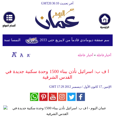
آخر تحديث GMT20:36:10
الرئيسية
أخبارعاجلة
رياضة
ثقافة
م صفقة ديوماندي قادماً من لايبزيغ حتى 2033
النمسا تسجل أعلى درجة
إقتصاد
أخبارعاجلة
»
أخبار عاجلة
فن
وموسيقى
ا ف ب: اسرائيل تأذن ببناء 1500 وحدة سكنية جديدة في
القدس الشرقية
أزياء
17:29 2012 الإثنين ,17 كانون الأول / ديسمبر
GMT
صحة
وتغذية
سياحة