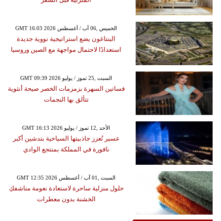
GMT 16:03 2026 الخميس ,06 آب / أغسطس
البنتاغون يضع استراتيجية نووية جديدة
استعدادًا لاحتمال مواجهة مع الصين وروسيا
GMT 09:39 2026 السبت ,25 تموز / يوليو
فساتين السهرة بزمزمات الخصر صيحة أنثوية
تتألق بها النجمات
GMT 16:13 2026 الأحد ,12 تموز / يوليو
عسير تُعزز جاذبيتها السياحية بتدشين أكبر
نافورة في المملكة بمنتجع الوادي
GMT 12:35 2026 السبت ,01 آب / أغسطس
حلول منزلية ساحرة لاستعادة نعومة مناشفكِ
الخشنة بدون معطرات