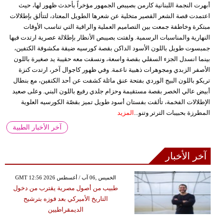
أبهرت النجمة اللبنانية كارمن بصيبص الجمهور مؤخراً بأحدث ظهور لها، حيث
اعتمدت قصة الشعر القصير متخلية عن شعرها الطويل المعتاد، لتتألق بإطلالات
مبتكرة وخاطفة جمعت بين التصاميم العملية والراقية التي تناسب الأوقات
النهارية والمناسبات الرسمية. ولفتت بصيبص الأنظار بإطلالة عصرية ارتدت فيها
جمبسوت طويل باللون الأسود الداكن بقصة كورسيه ضيقة مكشوفة الكتفين،
بينما انسدل الجزء السفلي بقصة واسعة، ونسقت معه حقيبة يد صغيرة باللون
الأصفر الزبدي ومجوهرات ذهبية ناعمة. وفي ظهور كاجوال آخر، ارتدت كنزة
تريكو باللون البيج الوردي بفتحة عنق مائلة كشفت عن أحد الكتفين، مع بنطال
أبيض عالي الخصر بقصة مستقيمة وحزام جلدي رفيع باللون البني. وعلى صعيد
الإطلالات الفخمة، تألقت بفستان أسود طويل تميز بقصّة الكورسيه العلوية
المطرزة بحبيبات الترتر وتنو...
المزيد
آخر الأخبار الطبية
آخر الأخبار
GMT 12:56 2026 الخميس ,06 آب / أغسطس
طبيب من أصول مصرية يقترب من دخول
التاريخ الأميركي بعد فوزه بترشيح
الديمقراطيين