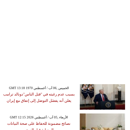
GMT 13:18 1970 الخميس ,06 آب / أغسطس
بسبب عدم رغبته في "قتل الناس"دونالد ترامب
يعلن أنه يفضَل التوصَل إلى إتفاق مع إيران
GMT 12:15 2026 الأربعاء ,05 آب / أغسطس
نصائح مضمونة للحفاظ على صحة النباتات
المنزلية قبل السفر