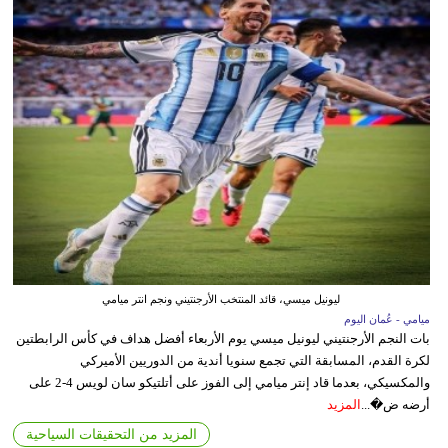
ليونيل ميسي، قائد المنتخب الأرجنتيني ونجم انتر ميامي
ميامي - عُمان اليوم
بات النجم الأرجنتيني ليونيل ميسي يوم الأربعاء أفضل هداف في كأس الرابطتين
لكرة القدم، المسابقة التي تجمع سنويا أندية من الدوريين الأميركي
والمكسيكي، بعدما قاد إنتر ميامي إلى الفوز على أتلتيكو سان لويس 4-2 على
أرضه ض�...
المزيد
المزيد من التحقيقات السياحية