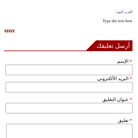
وسفر
العرب اليوم
ديكور
Type the text here
أخبار
إعلام
أرسل تعليقك
تعليم
*
الإسم
مرأة
*
البريد الألكتروني
علوم
وتكنولوجيا
*
عنوان التعليق
بيئة
مدوَّنات
*
تعليق
أبراج