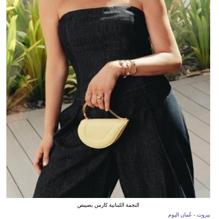
النجمة اللبنانية كارمن بصيبص
بيروت - عُمان اليوم