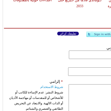
ن
ديوماندي قادماً من لايبزيغ حتى
اعتداءات حوثية بالمقذوفات
ة
2033
تعليقك كزائر
وني
*
إلزامي
شروط الاستخدام
شروط النشر:
عدم الإساءة للكاتب أو
للأشخاص أو للمقدسات أو مهاجمة الأديان
أو الذات الالهية. والابتعاد عن التحريض
الطائفي والعنصري والشتائم.