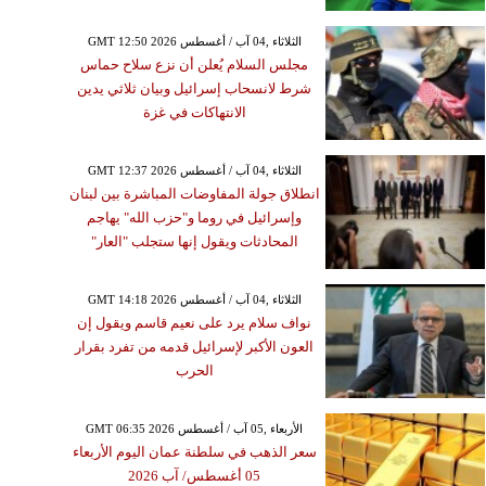
GMT 12:50 2026 الثلاثاء ,04 آب / أغسطس
مجلس السلام يُعلن أن نزع سلاح حماس
شرط لانسحاب إسرائيل وبيان ثلاثي يدين
الانتهاكات في غزة
GMT 12:37 2026 الثلاثاء ,04 آب / أغسطس
انطلاق جولة المفاوضات المباشرة بين لبنان
وإسرائيل في روما و"حزب الله" يهاجم
المحادثات ويقول إنها ستجلب "العار"
GMT 14:18 2026 الثلاثاء ,04 آب / أغسطس
نواف سلام يرد على نعيم قاسم ويقول إن
العون الأكبر لإسرائيل قدمه من تفرد بقرار
الحرب
GMT 06:35 2026 الأربعاء ,05 آب / أغسطس
سعر الذهب في سلطنة عمان اليوم الأربعاء
05 أغسطس/ آب 2026