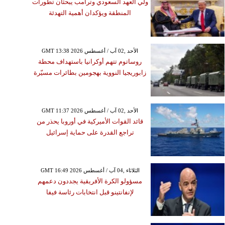
ولي العهد السعودي وترامب يبحثان تطورات
المنطقة ويؤكدان أهمية التهدئة
GMT 13:38 2026 الأحد ,02 آب / أغسطس
روساتوم تتهم أوكرانيا باستهداف محطة
زابوريجيا النووية بهجومين بطائرات مسيّرة
GMT 11:37 2026 الأحد ,02 آب / أغسطس
قائد القوات الأميركية في أوروبا يحذر من
تراجع القدرة على حماية إسرائيل
GMT 16:49 2026 الثلاثاء ,04 آب / أغسطس
مسؤولو الكرة الأفريقية يجددون دعمهم
لإنفانتينو قبل انتخابات رئاسة فيفا