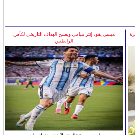
رة
ميسي يقود إنتر ميامي ويصبح الهداف التاريخي لكأس
الرابطتين
ليونيل ميسي، قائد المنتخب الأرجنتيني ونجم انتر ميامي