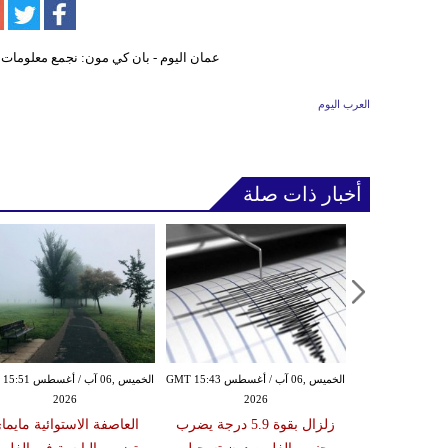
العرب اليوم
أخبار ذات صلة
الأربعاء ,05 آب / أغسطس GMT 16:02
الخميس ,06 آب / أغسطس GMT 15:43
الخميس ,06 آب / أغ
2026
2026
20
 عقوبات عن
زلزال بقوة 5.9 درجة يضرب
العاصفة الاستوائية مايما