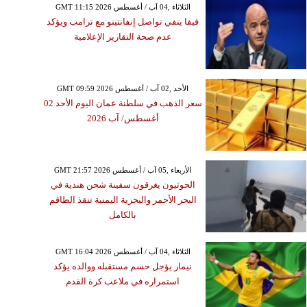
GMT 11:15 2026 الثلاثاء ,04 آب / أغسطس
فيفا ينفي تواصل إنفانتينو مع ترامب ويؤكد
عدم صحة التقارير الإعلامية
GMT 09:59 2026 الأحد ,02 آب / أغسطس
سعر الذهب في سلطنة عمان اليوم الأحد 02
أغسطس/ آب 2026
GMT 21:57 2026 الأربعاء ,05 آب / أغسطس
الحوثيون يغرقون سفينة شحن هندية في
البحر الأحمر والبحرية اليمنية تنقذ الطاقم
بالكامل
GMT 16:04 2026 الثلاثاء ,04 آب / أغسطس
نيمار يؤجل حسم مستقبله ووالده يؤكد
استمراره في ملاعب كرة القدم