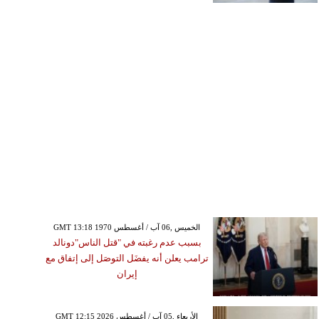
GMT 13:18 1970 الخميس ,06 آب / أغسطس
بسبب عدم رغبته في "قتل الناس"دونالد
ترامب يعلن أنه يفضَل التوصَل إلى إتفاق مع
إيران
GMT 12:15 2026 الأربعاء ,05 آب / أغسطس