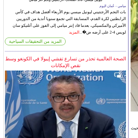
ميامي - عُمان اليوم
بات النجم الأرجنتيني ليونيل ميسي يوم الأربعاء أفضل هداف في كأس
الرابطتين لكرة القدم، المسابقة التي تجمع سنويا أندية من الدوريين
الأميركي والمكسيكي، بعدما قاد إنتر ميامي إلى الفوز على أتلتيكو سان
لويس 4-2 على أرضه ض�...
المزيد
المزيد من التحقيقات السياحية
الصحة العالمية تحذر من تسارع تفشي إيبولا في الكونغو وسط
نقص الإمكانات
حيث