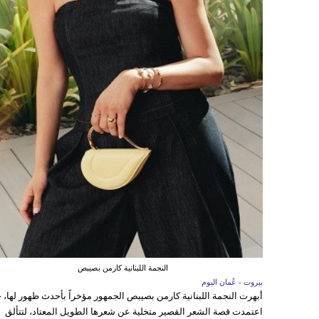
النجمة اللبنانية كارمن بصيبص
بيروت - عُمان اليوم
أبهرت النجمة اللبنانية كارمن بصيبص الجمهور مؤخراً بأحدث ظهور لها، 
اعتمدت قصة الشعر القصير متخلية عن شعرها الطويل المعتاد، لتتألق