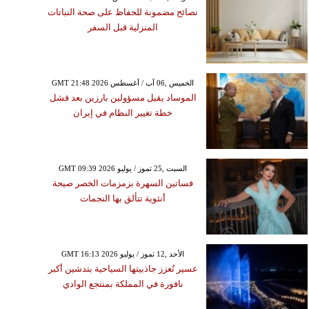
نصائح مضمونة للحفاظ على صحة النباتات
المنزلية قبل السفر
GMT 21:48 2026 الخميس ,06 آب / أغسطس
الموساد يقيل مسؤولين بارزين بعد فشل
خطة تغيير النظام في إيران
GMT 09:39 2026 السبت ,25 تموز / يوليو
فساتين السهرة بزمزمات الخصر صيحة
أنثوية تتألق بها النجمات
GMT 16:13 2026 الأحد ,12 تموز / يوليو
عسير تُعزز جاذبيتها السياحية بتدشين أكبر
نافورة في المملكة بمنتجع الوادي