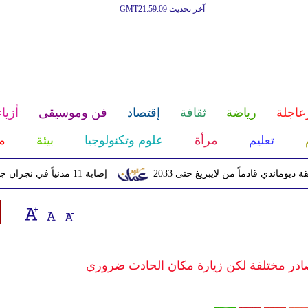
آخر تحديث GMT21:59:09
عاجلة
رياضة
ثقافة
إقتصاد
فن وموسيقى
أزياء
تعليم
مرأة
علوم وتكنولوجيا
بيئة
م
قادماً من لايبزيغ حتى 2033
إصابة 11 مدنياً في نجران جراء اعتداءات حوثية بالمقذوفات
در مختلفة لكن زيارة مكان الحادث ضروري