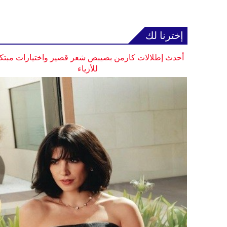
إخترنا لك
أحدث إطلالات كارمن بصيبص شعر قصير واختيارات مبتك
للأزياء