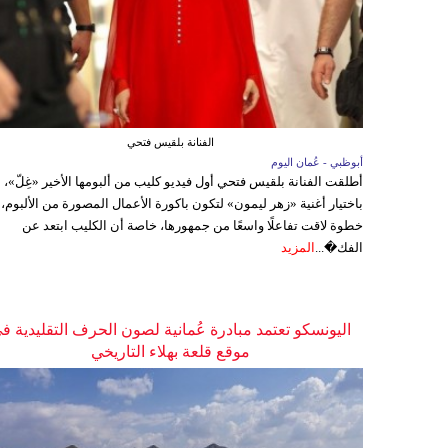
الفنانة بلقيس فتحي
أبوظبي - عُمان اليوم
أطلقت الفنانة بلقيس فتحي أول فيديو كليب من ألبومها الأخير «غِلّ»،
باختيار أغنية «زهر ليمون» لتكون باكورة الأعمال المصورة من الألبوم،
خطوة لاقت تفاعلًا واسعًا من جمهورها، خاصة أن الكليب ابتعد عن
الفك�...
المزيد
اليونسكو تعتمد مبادرة عُمانية لصون الحرف التقليدية ف
موقع قلعة بهلاء التاريخي