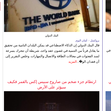
البنك الدولي
بروكسل - عُمان اليوم
قال البنك الدولي إن الذكاء الاصطناعي قد يمكن البلدان النامية من تحقيق
 في
ما يعادل قرناً من التنمية في غضون عقد واحد، شريطة أن تتحرك بسرعة
لسد الفجوات في مجالات الطاقة والاتصال والمهارات. وخلص التقرير إلى
أن فقدان الو�...
المزيد
ي
ارتطام جزء ضخم من صاروخ سبيس إكس بالقمر فكيف
سيؤثر على الأرض