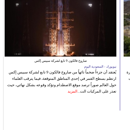
صاروخ فالكون 9 تابع لشركة سبيس إكس
نيويورك - السعودية اليوم
رة
يُعتقد أن جزءاً ضخماً تائهاً من صاروخ فالكون 9 تابع لشركة سبيس إكس
ارتطم بسطح القمر في إحدى المناطق المتوقعة، فيما يترقب العلماء
حول العالم صوراً ترصد موقع الاصطدام وتؤكد وقوعه بشكل نهائي، حيث
تعذر على المركبات الت...
المزيد