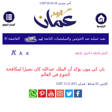
آخر تحديث GMT16:43:18
الرئيسية
أخبارعاجلة
رياضة
ثقافة
نفيذ عملية ضد الحوثيين والميليشيات التابعة لهم
العاصفة الاستوائ
إقتصاد
أخبارعاجلة
»
أخبار عاجلة
فن
وموسيقى
بان كي مون يؤكد أن الملك عبدالله كان نصيرًا لمكافحة
الجوع في العالم
أزياء
15:22 2015 الإثنين ,02 شباط / فبراير
GMT
صحة
وتغذية
سياحة