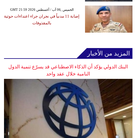
GMT 21:59 2026 الخميس ,06 آب / أغسطس
إصابة 11 مدنياً في نجران جراء اعتداءات حوثية
بالمقذوفات
المزيد من الأخبار
البنك الدولي يؤكد أن الذكاء الاصطناعي قد يسرّع تنمية الدول
النامية خلال عقد واحد