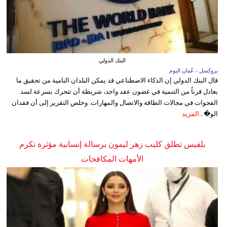
البنك الدولي
بروكسل - عُمان اليوم
قال البنك الدولي إن الذكاء الاصطناعي قد يمكن البلدان النامية من تحقيق ما
يعادل قرناً من التنمية في غضون عقد واحد، شريطة أن تتحرك بسرعة لسد
الفجوات في مجالات الطاقة والاتصال والمهارات. وخلص التقرير إلى أن فقدان
الو�...
المزيد
بلقيس تطلق كليب زهر ليمون برسالة إنسانية مؤثرة تكرم
الأمهات المكافحات