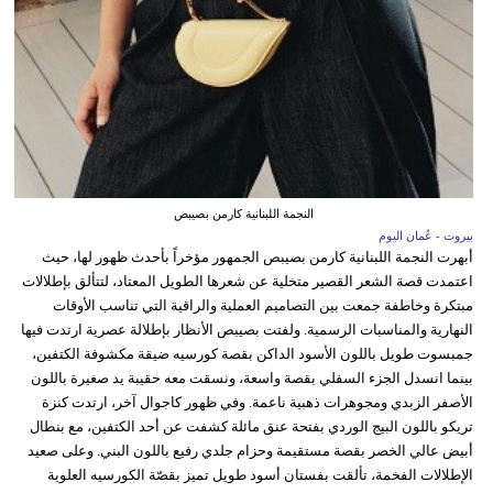
النجمة اللبنانية كارمن بصيبص
بيروت - عُمان اليوم
أبهرت النجمة اللبنانية كارمن بصيبص الجمهور مؤخراً بأحدث ظهور لها، حيث
اعتمدت قصة الشعر القصير متخلية عن شعرها الطويل المعتاد، لتتألق بإطلالات
مبتكرة وخاطفة جمعت بين التصاميم العملية والراقية التي تناسب الأوقات
النهارية والمناسبات الرسمية. ولفتت بصيبص الأنظار بإطلالة عصرية ارتدت فيها
جمبسوت طويل باللون الأسود الداكن بقصة كورسيه ضيقة مكشوفة الكتفين،
بينما انسدل الجزء السفلي بقصة واسعة، ونسقت معه حقيبة يد صغيرة باللون
الأصفر الزبدي ومجوهرات ذهبية ناعمة. وفي ظهور كاجوال آخر، ارتدت كنزة
تريكو باللون البيج الوردي بفتحة عنق مائلة كشفت عن أحد الكتفين، مع بنطال
أبيض عالي الخصر بقصة مستقيمة وحزام جلدي رفيع باللون البني. وعلى صعيد
الإطلالات الفخمة، تألقت بفستان أسود طويل تميز بقصّة الكورسيه العلوية