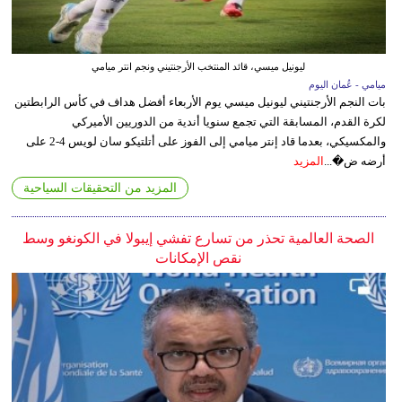
ليونيل ميسي، قائد المنتخب الأرجنتيني ونجم انتر ميامي
ميامي - عُمان اليوم
بات النجم الأرجنتيني ليونيل ميسي يوم الأربعاء أفضل هداف في كأس الرابطتين
لكرة القدم، المسابقة التي تجمع سنويا أندية من الدوريين الأميركي
والمكسيكي، بعدما قاد إنتر ميامي إلى الفوز على أتلتيكو سان لويس 4-2 على
أرضه ض�...
المزيد
المزيد من التحقيقات السياحية
الصحة العالمية تحذر من تسارع تفشي إيبولا في الكونغو وسط
نقص الإمكانات