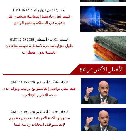
GMT 16:13 2026 الأحد ,12 تموز / يوليو
عسير تُعزز جاذبيتها السياحية بتدشين أكبر
نافورة في المملكة بمنتجع الوادي
GMT 12:35 2026 السبت ,01 آب / أغسطس
حلول منزلية ساحرة لاستعادة نعومة مناشفكِ
الخشنة بدون معطرات
الأخبار الأكثر قراءة
GMT 11:15 2026 الثلاثاء ,04 آب / أغسطس
فيفا ينفي تواصل إنفانتينو مع ترامب ويؤكد عدم
صحة التقارير الإعلامية
GMT 16:49 2026 الثلاثاء ,04 آب / أغسطس
مسؤولو الكرة الأفريقية يجددون دعمهم
لإنفانتينو قبل انتخابات رئاسة فيفا