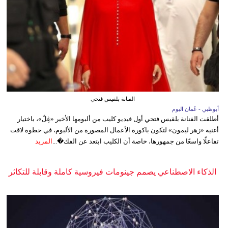
الفنانة بلقيس فتحي
أبوظبي - عُمان اليوم
أطلقت الفنانة بلقيس فتحي أول فيديو كليب من ألبومها الأخير «غِلّ»، باختيار
أغنية «زهر ليمون» لتكون باكورة الأعمال المصورة من الألبوم، في خطوة لاقت
تفاعلًا واسعًا من جمهورها، خاصة أن الكليب ابتعد عن الفك�...
المزيد
الذكاء الاصطناعي يصمم جينومات فيروسية كاملة وقابلة للتكاثر