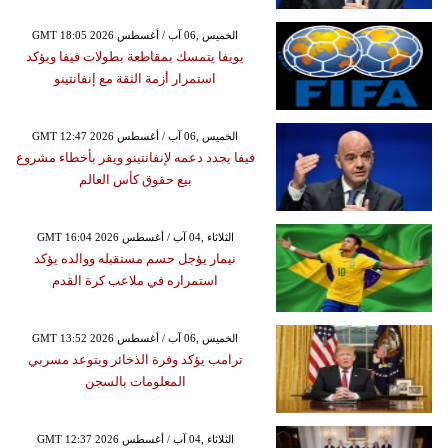
GMT 18:05 2026 الخميس ,06 آب / أغسطس
يويفا يتمسك بمقاطعة بطولات فيفا ويؤكد
استمرار أزمة الثقة مع إنفانتينو
GMT 12:47 2026 الخميس ,06 آب / أغسطس
فيفا يجدد دعمه لإنفانتينو ويقر بأخطاء مشروع
بيع حقوق كأس العالم
GMT 16:04 2026 الثلاثاء ,04 آب / أغسطس
نيمار يؤجل حسم مستقبله ووالده يؤكد
استمراره في ملاعب كرة القدم
GMT 13:52 2026 الخميس ,06 آب / أغسطس
ترامب يؤكد وفرة الذخائر ويتوعد مسربي
المعلومات بالسجن
GMT 12:37 2026 الثلاثاء ,04 آب / أغسطس