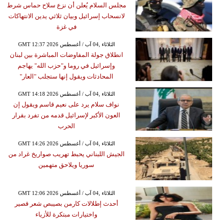
مجلس السلام يُعلن أن نزع سلاح حماس شرط
لانسحاب إسرائيل وبيان ثلاثي يدين الانتهاكات
في غزة
GMT 12:37 2026 الثلاثاء ,04 آب / أغسطس
انطلاق جولة المفاوضات المباشرة بين لبنان
وإسرائيل في روما و"حزب الله" يهاجم
المحادثات ويقول إنها ستجلب "العار"
GMT 14:18 2026 الثلاثاء ,04 آب / أغسطس
نواف سلام يرد على نعيم قاسم ويقول إن
العون الأكبر لإسرائيل قدمه من تفرد بقرار
الحرب
GMT 14:26 2026 الثلاثاء ,04 آب / أغسطس
الجيش اللبناني يحبط تهريب صواريخ غراد من
سوريا ويلاحق متهمين
GMT 12:06 2026 الثلاثاء ,04 آب / أغسطس
أحدث إطلالات كارمن بصيبص شعر قصير
واختيارات مبتكرة للأزياء