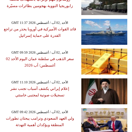
زابوريجيا النووية بهجومين بطائرات مسيّرة
GMT 11:37 2026 الأحد ,02 آب / أغسطس
قائد القوات الأميركية في أوروبا يحذر من تراجع
القدرة على حماية إسرائيل
GMT 09:59 2026 الأحد ,02 آب / أغسطس
سعر الذهب في سلطنة عمان اليوم الأحد 02
أغسطس/ آب 2026
GMT 11:10 2026 الأحد ,02 آب / أغسطس
إعلام إيراني يكشف أسباب تجنب نشر
تسجيلات صوتية لمجتبى خامنئي
GMT 09:42 2026 الأحد ,02 آب / أغسطس
ولي العهد السعودي وترامب يبحثان تطورات
المنطقة ويؤكدان أهمية التهدئة