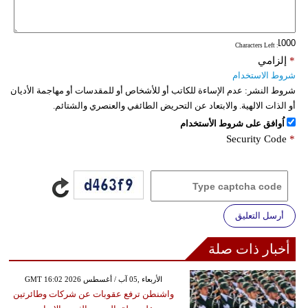
فيديو
: Characters Left
سيارات
*
إلزامي
شروط الاستخدام
شروط النشر:
عدم الإساءة للكاتب أو للأشخاص أو للمقدسات أو مهاجمة الأديان
أو الذات الالهية. والابتعاد عن التحريض الطائفي والعنصري والشتائم.
اُوافق على شروط الأستخدام
Security Code
*
أرسل التعليق
أخبار ذات صلة
GMT 16:02 2026 الأربعاء ,05 آب / أغسطس
واشنطن ترفع عقوبات عن شركات وطائرتين