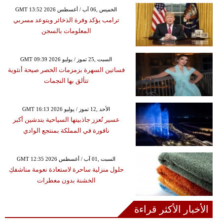
GMT 13:52 2026 الخميس ,06 آب / أغسطس
ترامب يؤكد وفرة الذخائر ويتوعد مسربي
المعلومات بالسجن
GMT 09:39 2026 السبت ,25 تموز / يوليو
فساتين السهرة بزمزمات الخصر صيحة أنثوية
تتألق بها النجمات
GMT 16:13 2026 الأحد ,12 تموز / يوليو
عسير تُعزز جاذبيتها السياحية بتدشين أكبر
نافورة في المملكة بمنتجع الوادي
GMT 12:35 2026 السبت ,01 آب / أغسطس
حلول منزلية ساحرة لاستعادة نعومة مناشفكِ
الخشنة بدون معطرات
الأخبار الأكثر قراءة