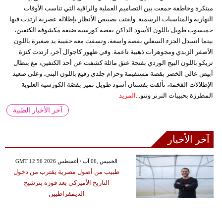
مبتكرة وخاطفة جمعت بين التصاميم العملية والراقية التي تناسب الأوقات
النهارية والمناسبات الرسمية. ولفتت بصيبص الأنظار بإطلالة عصرية ارتدت فيها
جمبسوت طويل باللون الأسود الداكن بقصة كورسيه ضيقة مكشوفة الكتفين،
بينما انسدل الجزء السفلي بقصة واسعة، ونسقت معه حقيبة يد صغيرة باللون
الأصفر الزبدي ومجوهرات ذهبية ناعمة. وفي ظهور كاجوال آخر، ارتدت كنزة
تريكو باللون البيج الوردي بفتحة عنق مائلة كشفت عن أحد الكتفين، مع بنطال
أبيض عالي الخصر بقصة مستقيمة وحزام جلدي رفيع باللون البني. وعلى صعيد
الإطلالات الفخمة، تألقت بفستان أسود طويل تميز بقصّة الكورسيه العلوية
المطرزة بحبيبات الترتر وتنو...
المزيد
آخر الأخبار الطبية
آخر الأخبار
GMT 12:56 2026 الخميس ,06 آب / أغسطس
طبيب من أصول مصرية يقترب من دخول
التاريخ الأميركي بعد فوزه بترشيح
الديمقراطيين