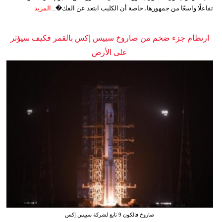
تفاعلًا واسعًا من جمهورها، خاصة أن الكليب ابتعد عن الفك�...
المزيد
ارتطام جزء ضخم من صاروخ سبيس إكس بالقمر فكيف سيؤثر
على الأرض
صاروخ فالكون 9 تابع لشركة سبيس إكس