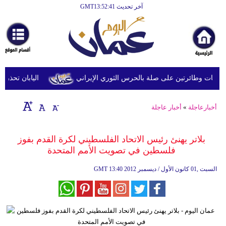
آخر تحديث GMT13:52:41
الرئيسية
أخبارعاجلة
رياضة
ثقافة
 وطائرتين على صلة بالحرس الثوري الإيراني
اليابان تحذر من ا
إقتصاد
أخبارعاجلة
»
أخبار عاجلة
فن
وموسيقى
بلاتر يهنئ رئيس الاتحاد الفلسطيني لكرة القدم بفوز
فلسطين في تصويت الأمم المتحدة
أزياء
13:40 2012 السبت ,01 كانون الأول / ديسمبر
GMT
صحة
وتغذية
سياحة