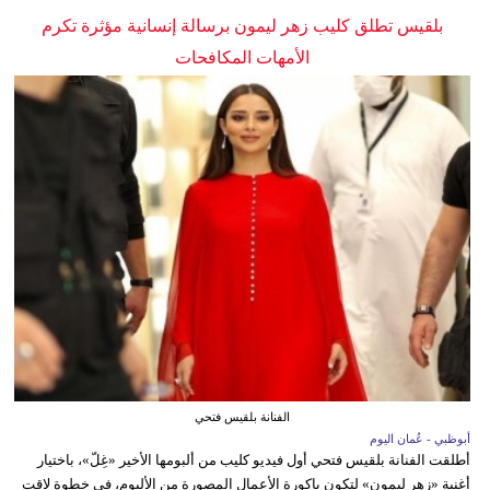
بلقيس تطلق كليب زهر ليمون برسالة إنسانية مؤثرة تكرم
الأمهات المكافحات
الفنانة بلقيس فتحي
أبوظبي - عُمان اليوم
أطلقت الفنانة بلقيس فتحي أول فيديو كليب من ألبومها الأخير «غِلّ»، باختيار
أغنية «زهر ليمون» لتكون باكورة الأعمال المصورة من الألبوم، في خطوة لاقت