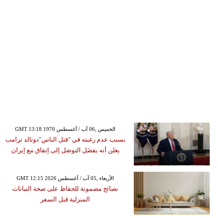
GMT 13:18 1970 الخميس ,06 آب / أغسطس
بسبب عدم رغبته في "قتل الناس"دونالد ترامب
يعلن أنه يفضَل التوصَل إلى إتفاق مع إيران
GMT 12:15 2026 الأربعاء ,05 آب / أغسطس
نصائح مضمونة للحفاظ على صحة النباتات
المنزلية قبل السفر