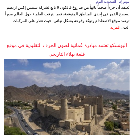
نيويورك - السعودية اليوم
يُعتقد أن جزءاً ضخماً تائهاً من صاروخ فالكون 9 تابع لشركة سبيس إكس ارتطم
بسطح القمر في إحدى المناطق المتوقعة، فيما يترقب العلماء حول العالم صوراً
ترصد موقع الاصطدام وتؤكد وقوعه بشكل نهائي، حيث تعذر على المركبات
الت...
المزيد
اليونسكو تعتمد مبادرة عُمانية لصون الحرف التقليدية في موقع
قلعة بهلاء التاريخي