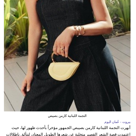
النجمة اللبنانية كارمن بصيبص
بيروت - عُمان اليوم
أبهرت النجمة اللبنانية كارمن بصيبص الجمهور مؤخراً بأحدث ظهور لها، حيث
اعتمدت قصة الشعر القصير متخلية عن شعرها الطويل المعتاد، لتتألق بإطلالات