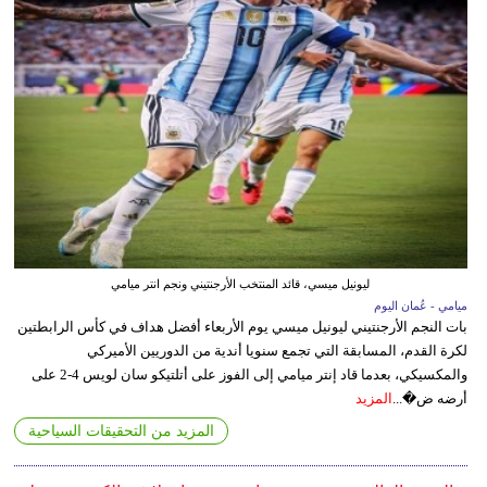
ليونيل ميسي، قائد المنتخب الأرجنتيني ونجم انتر ميامي
ميامي - عُمان اليوم
بات النجم الأرجنتيني ليونيل ميسي يوم الأربعاء أفضل هداف في كأس الرابطتين
لكرة القدم، المسابقة التي تجمع سنويا أندية من الدوريين الأميركي
والمكسيكي، بعدما قاد إنتر ميامي إلى الفوز على أتلتيكو سان لويس 4-2 على
أرضه ض�...
المزيد
المزيد من التحقيقات السياحية