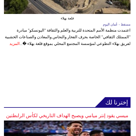
قلعة بهلاء
مسقط - عُمان اليوم
اعتمدت منظمة الأمم المتحدة للتربية والعلم والثقافة "اليونسكو" مبادرة
"الممتلك الثقافي" الخاصة بحرف الفخار والنحاس والمعادن والصناعات الخشبية
لفريق بهلاء التطوعي لمؤسسة المجتمع المحلي بموقع قلعة بهلاء �...
المزيد
إخترنا لك
ميسي يقود إنتر ميامي ويصبح الهداف التاريخي لكأس الرابطتين