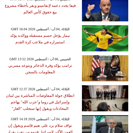
فيفا يجدد دعمه لإنفانتينو ويقر بأخطاء مشروع
بيع حقوق كأس العالم
GMT 16:04 2026 الثلاثاء ,04 آب / أغسطس
نيمار يؤجل حسم مستقبله ووالده يؤكد
استمراره في ملاعب كرة القدم
GMT 13:52 2026 الخميس ,06 آب / أغسطس
ترامب يؤكد وفرة الذخائر ويتوعد مسربي
المعلومات بالسجن
GMT 12:37 2026 الثلاثاء ,04 آب / أغسطس
انطلاق جولة المفاوضات المباشرة بين لبنان
وإسرائيل في روما و"حزب الله" يهاجم
المحادثات ويقول إنها ستجلب "العار"
GMT 14:18 2026 الثلاثاء ,04 آب / أغسطس
نواف سلام يرد على نعيم قاسم ويقول إن
العون الأكبر لإسرائيل قدمه من تفرد بقرار