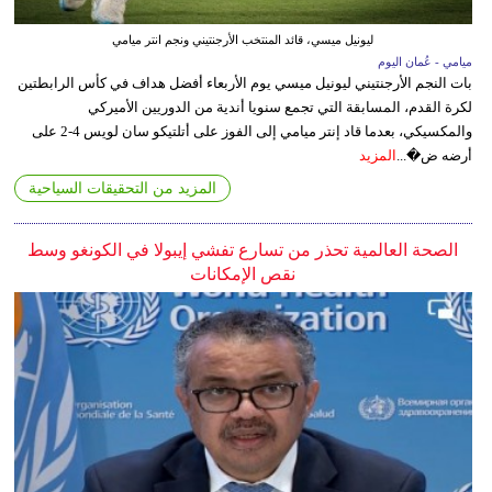
ليونيل ميسي، قائد المنتخب الأرجنتيني ونجم انتر ميامي
ميامي - عُمان اليوم
بات النجم الأرجنتيني ليونيل ميسي يوم الأربعاء أفضل هداف في كأس الرابطتين
لكرة القدم، المسابقة التي تجمع سنويا أندية من الدوريين الأميركي
والمكسيكي، بعدما قاد إنتر ميامي إلى الفوز على أتلتيكو سان لويس 4-2 على
أرضه ض�...
المزيد
المزيد من التحقيقات السياحية
الصحة العالمية تحذر من تسارع تفشي إيبولا في الكونغو وسط
نقص الإمكانات