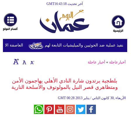
آخر تحديث GMT16:43:18
الرئيسية
أخبارعاجلة
رياضة
ثقافة
نفيذ عملية ضد الحوثيين والميليشيات التابعة لهم
العاصفة الاستوائ
إقتصاد
أخبارعاجلة
»
أخبار عاجلة
فن
وموسيقى
بلطجية يرتدون شارة النادي الأهلي يهاجمون الأمن
ومتظاهري قصر النيل بالمولوتوف والأسلحة النارية
أزياء
00:28 2013 الأربعاء ,30 كانون الثاني / يناير
GMT
صحة
وتغذية
سياحة