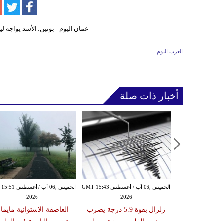
العرب اليوم
أخبار ذات صلة
الأربعاء ,05 آب / أغسطس GMT 16:02
الخميس ,06 آب / أغسطس GMT 15:43
الخميس ,06 آب / أغ
2026
2026
20
 عقوبات عن
زلزال بقوة 5.9 درجة يضرب
العاصفة الاستوائية مايما