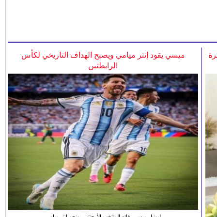
رة
ميسي يقود إنتر ميامي ويصبح الهداف التاريخي لكأس
الرابطتين
ليونيل ميسي، قائد المنتخب الأرجنتيني ونجم انتر ميامي