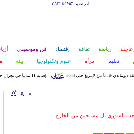
آخر تحديث GMT16:27:07
عاجلة
رياضة
ثقافة
إقتصاد
فن وموسيقى
أزياء
تعليم
مرأة
علوم وتكنولوجيا
بيئة
م
قادماً من لايبزيغ حتى 2033
إصابة 11 مدنياً في نجران جراء اعتداءات حوثية بالمقذوفات
لشعب السوري بل مسلحين من الخارج