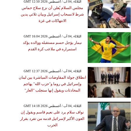
GMT 12:50 2026 الثلاثاء ,04 آب / أغسطس
مجلس السلام يُعلن أن نزع سلاح حماس
شرط لانسحاب إسرائيل وبيان ثلاثي يدين
الانتهاكات في غزة
GMT 16:04 2026 الثلاثاء ,04 آب / أغسطس
نيمار يؤجل حسم مستقبله ووالده يؤكد
استمراره في ملاعب كرة القدم
GMT 12:37 2026 الثلاثاء ,04 آب / أغسطس
انطلاق جولة المفاوضات المباشرة بين لبنان
وإسرائيل في روما و"حزب الله" يهاجم
المحادثات ويقول إنها ستجلب "العار"
GMT 14:18 2026 الثلاثاء ,04 آب / أغسطس
نواف سلام يرد على نعيم قاسم ويقول إن
العون الأكبر لإسرائيل قدمه من تفرد بقرار
الحرب