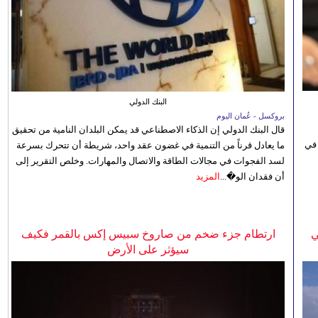
البنك الدولي
بروكسل - عُمان اليوم
قال البنك الدولي إن الذكاء الاصطناعي قد يمكن البلدان النامية من تحقيق
 في
ما يعادل قرناً من التنمية في غضون عقد واحد، شريطة أن تتحرك بسرعة
لسد الفجوات في مجالات الطاقة والاتصال والمهارات. وخلص التقرير إلى
أن فقدان الو�...
المزيد
ي
ارتطام جزء ضخم من صاروخ سبيس إكس بالقمر فكيف
سيؤثر على الأرض