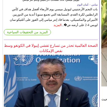
ميامي - عُمان اليوم
بات النجم الأرجنتيني ليونيل ميسي يوم الأربعاء أفضل هداف في كأس
الرابطتين لكرة القدم، المسابقة التي تجمع سنويا أندية من الدوريين
الأميركي والمكسيكي، بعدما قاد إنتر ميامي إلى الفوز على أتلتيكو سان
لويس 4-2 على أرضه ض�...
المزيد
المزيد من التحقيقات السياحية
الصحة العالمية تحذر من تسارع تفشي إيبولا في الكونغو وسط
نقص الإمكانات
حيث