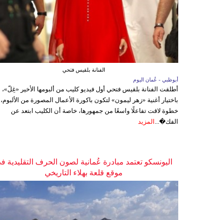
الفنانة بلقيس فتحي
أبوظبي - عُمان اليوم
أطلقت الفنانة بلقيس فتحي أول فيديو كليب من ألبومها الأخير «غِلّ»،
باختيار أغنية «زهر ليمون» لتكون باكورة الأعمال المصورة من الألبوم،
خطوة لاقت تفاعلًا واسعًا من جمهورها، خاصة أن الكليب ابتعد عن
الفك�...
المزيد
اليونسكو تعتمد مبادرة عُمانية لصون الحرف التقليدية ف
موقع قلعة بهلاء التاريخي