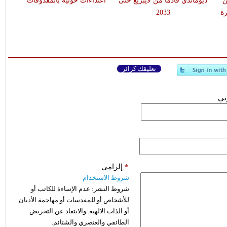
ن
ديوماندي قادماً من لايبزيغ حتى
اعتداءات حوثية بالمقذوفات
ة
2033
تعليقك كزائر
وني
*
إلزامي
شروط الاستخدام
شروط النشر:
عدم الإساءة للكاتب أو
للأشخاص أو للمقدسات أو مهاجمة الأديان
أو الذات الالهية. والابتعاد عن التحريض
الطائفي والعنصري والشتائم.