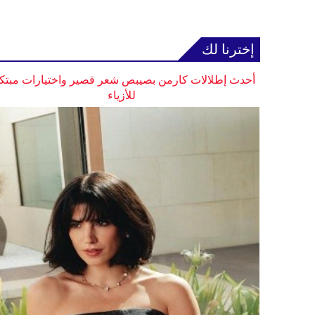
إخترنا لك
أحدث إطلالات كارمن بصيبص شعر قصير واختيارات مبتك
للأزياء