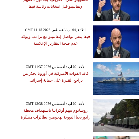
لإنفانتينو قبل انتخابات رئاسة فيفا
GMT 11:15 2026 الثلاثاء ,04 آب / أغسطس
فيفا ينفي تواصل إنفانتينو مع ترامب ويؤكد
عدم صحة التقارير الإعلامية
GMT 11:37 2026 الأحد ,02 آب / أغسطس
قائد القوات الأميركية في أوروبا يحذر من
تراجع القدرة على حماية إسرائيل
GMT 13:38 2026 الأحد ,02 آب / أغسطس
روساتوم تتهم أوكرانيا باستهداف محطة
زابوريجيا النووية بهجومين بطائرات مسيّرة