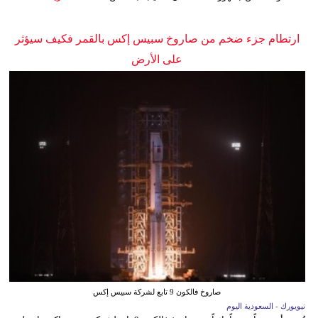
ارتطام جزء ضخم من صاروخ سبيس إكس بالقمر فكيف سيؤثر
على الأرض
صاروخ فالكون 9 تابع لشركة سبيس إكس
نيويورك - السعودية اليوم