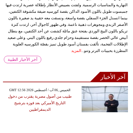
النهارية والمناسبات الرسمية. ولفتت بصيبص الأنظار بإطلالة عصرية ارتدت فيها
جمبسوت طويل باللون الأسود الداكن بقصة كورسيه ضيقة مكشوفة الكتفين،
بينما انسدل الجزء السفلي بقصة واسعة، ونسقت معه حقيبة يد صغيرة باللون
الأصفر الزبدي ومجوهرات ذهبية ناعمة. وفي ظهور كاجوال آخر، ارتدت كنزة
تريكو باللون البيج الوردي بفتحة عنق مائلة كشفت عن أحد الكتفين، مع بنطال
أبيض عالي الخصر بقصة مستقيمة وحزام جلدي رفيع باللون البني. وعلى صعيد
الإطلالات الفخمة، تألقت بفستان أسود طويل تميز بقصّة الكورسيه العلوية
المطرزة بحبيبات الترتر وتنو...
المزيد
آخر الأخبار الطبية
آخر الأخبار
GMT 12:56 2026 الخميس ,06 آب / أغسطس
طبيب من أصول مصرية يقترب من دخول
التاريخ الأميركي بعد فوزه بترشيح
الديمقراطيين