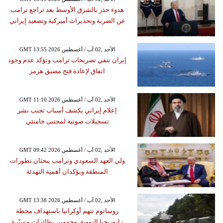
هدوء حذر بالشرق الأوسط بعد تراجع ترامب
عن الضربة وتحذيرات أميركية وتصعيد إيراني
GMT 13:55 2026 الأحد ,02 آب / أغسطس
إيران تنفي تصريحات ترامب وتؤكد عدم وجود
اتفاق لإعادة فتح مضيق هرمز
GMT 11:10 2026 الأحد ,02 آب / أغسطس
إعلام إيراني يكشف أسباب تجنب نشر
تسجيلات صوتية لمجتبى خامنئي
GMT 09:42 2026 الأحد ,02 آب / أغسطس
ولي العهد السعودي وترامب يبحثان تطورات
المنطقة ويؤكدان أهمية التهدئة
GMT 13:38 2026 الأحد ,02 آب / أغسطس
روساتوم تتهم أوكرانيا باستهداف محطة
زابوريجيا النووية بهجومين بطائرات مسيّرة