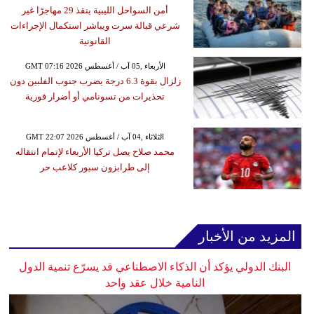
أمن السواحل الليبية ينقذ 29 مهاجرًا غير
شرعي قبالة سرت ويباشر استكمال الإجراءات
القانونية
GMT 07:16 2026 الأربعاء ,05 آب / أغسطس
زلزال بقوة 6.3 درجة يضرب جنوب الفلبين دون
تحذيرات من تسونامي أو أضرار فورية
GMT 22:07 2026 الثلاثاء ,04 آب / أغسطس
محمد صلاح يصل تركيا الأربعاء لإتمام انتقاله
إلى طرابزون سبور كلاعب حر
المزيد من الأخبار
البنك الدولي يؤكد أن الذكاء الاصطناعي قد يسرّع تنمية الدول
النامية خلال عقد واحد