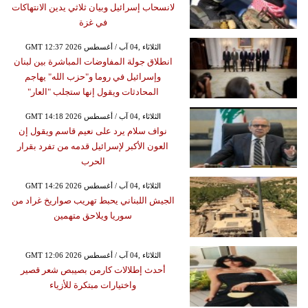
لانسحاب إسرائيل وبيان ثلاثي يدين الانتهاكات
في غزة
GMT 12:37 2026 الثلاثاء ,04 آب / أغسطس
انطلاق جولة المفاوضات المباشرة بين لبنان
وإسرائيل في روما و"حزب الله" يهاجم
المحادثات ويقول إنها ستجلب "العار"
GMT 14:18 2026 الثلاثاء ,04 آب / أغسطس
نواف سلام يرد على نعيم قاسم ويقول إن
العون الأكبر لإسرائيل قدمه من تفرد بقرار
الحرب
GMT 14:26 2026 الثلاثاء ,04 آب / أغسطس
الجيش اللبناني يحبط تهريب صواريخ غراد من
سوريا ويلاحق متهمين
GMT 12:06 2026 الثلاثاء ,04 آب / أغسطس
أحدث إطلالات كارمن بصيبص شعر قصير
واختيارات مبتكرة للأزياء