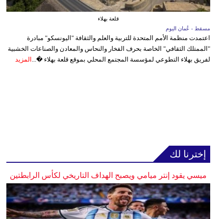
قلعة بهلاء
مسقط - عُمان اليوم
اعتمدت منظمة الأمم المتحدة للتربية والعلم والثقافة "اليونسكو" مبادرة
"الممتلك الثقافي" الخاصة بحرف الفخار والنحاس والمعادن والصناعات الخشبية
لفريق بهلاء التطوعي لمؤسسة المجتمع المحلي بموقع قلعة بهلاء �...
المزيد
إخترنا لك
ميسي يقود إنتر ميامي ويصبح الهداف التاريخي لكأس الرابطتين