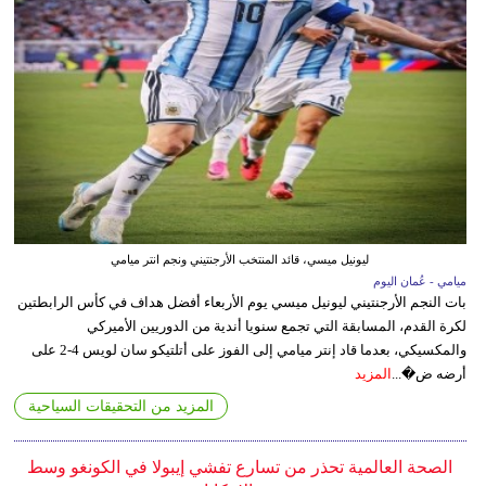
ليونيل ميسي، قائد المنتخب الأرجنتيني ونجم انتر ميامي
ميامي - عُمان اليوم
بات النجم الأرجنتيني ليونيل ميسي يوم الأربعاء أفضل هداف في كأس الرابطتين
لكرة القدم، المسابقة التي تجمع سنويا أندية من الدوريين الأميركي
والمكسيكي، بعدما قاد إنتر ميامي إلى الفوز على أتلتيكو سان لويس 4-2 على
أرضه ض�...
المزيد
المزيد من التحقيقات السياحية
الصحة العالمية تحذر من تسارع تفشي إيبولا في الكونغو وسط