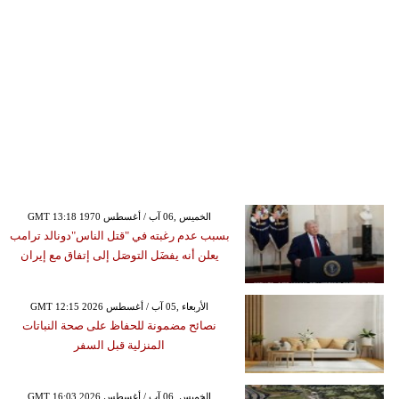
GMT 13:18 1970 الخميس ,06 آب / أغسطس
بسبب عدم رغبته في "قتل الناس"دونالد ترامب
يعلن أنه يفضَل التوصَل إلى إتفاق مع إيران
GMT 12:15 2026 الأربعاء ,05 آب / أغسطس
نصائح مضمونة للحفاظ على صحة النباتات
المنزلية قبل السفر
GMT 16:03 2026 الخميس ,06 آب / أغسطس