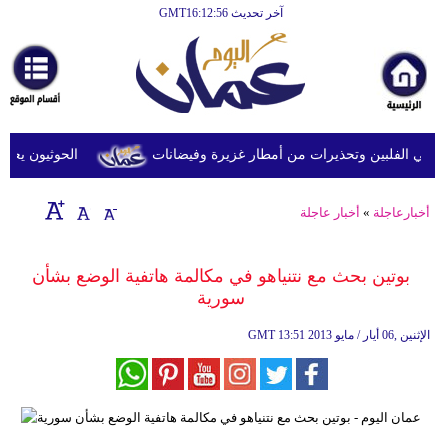
آخر تحديث GMT16:12:56
الرئيسية
أخبارعاجلة
رياضة
ثقافة
في الفلبين وتحذيرات من أمطار غزيرة وفيضانات
الحوثيون يعلنون
إقتصاد
أخبارعاجلة
»
أخبار عاجلة
فن
وموسيقى
بوتين بحث مع نتنياهو في مكالمة هاتفية الوضع بشأن
سورية
أزياء
13:51 2013 الإثنين ,06 أيار / مايو
GMT
صحة
وتغذية
سياحة