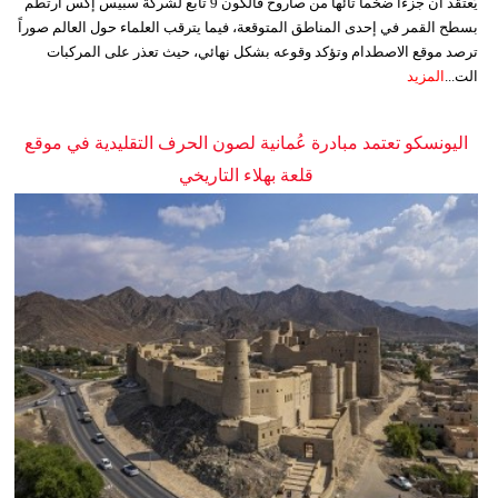
يُعتقد أن جزءاً ضخماً تائهاً من صاروخ فالكون 9 تابع لشركة سبيس إكس ارتطم
بسطح القمر في إحدى المناطق المتوقعة، فيما يترقب العلماء حول العالم صوراً
ترصد موقع الاصطدام وتؤكد وقوعه بشكل نهائي، حيث تعذر على المركبات
الت...
المزيد
اليونسكو تعتمد مبادرة عُمانية لصون الحرف التقليدية في موقع
قلعة بهلاء التاريخي