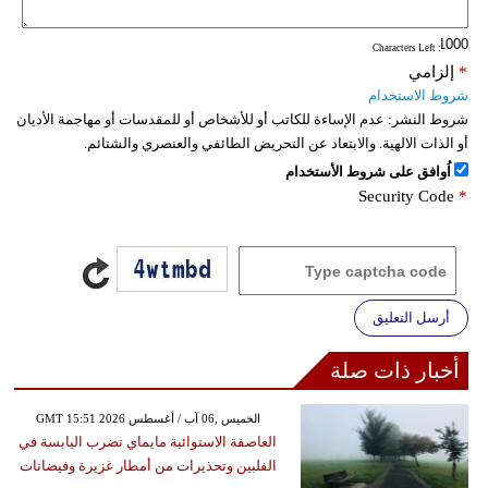
فيديو
: Characters Left
*
إلزامي
سيارات
شروط الاستخدام
شروط النشر:
عدم الإساءة للكاتب أو للأشخاص أو للمقدسات أو مهاجمة الأديان
أو الذات الالهية. والابتعاد عن التحريض الطائفي والعنصري والشتائم.
اُوافق على شروط الأستخدام
Security Code
*
أرسل التعليق
أخبار ذات صلة
GMT 15:51 2026 الخميس ,06 آب / أغسطس
العاصفة الاستوائية مايماي تضرب اليابسة في
الفلبين وتحذيرات من أمطار غزيرة وفيضانات