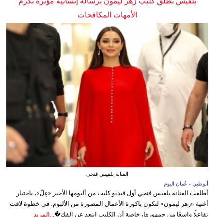
بلقيس تطلق كليب زهر ليمون برسالة إنسانية مؤثرة تكرم
الأمهات المكافحات
الفنانة بلقيس فتحي
أبوظبي - عُمان اليوم
أطلقت الفنانة بلقيس فتحي أول فيديو كليب من ألبومها الأخير «غِلّ»، باختيار
أغنية «زهر ليمون» لتكون باكورة الأعمال المصورة من الألبوم، في خطوة لاقت
تفاعلًا واسعًا من جمهورها، خاصة أن الكليب ابتعد عن الفك�...
المزيد