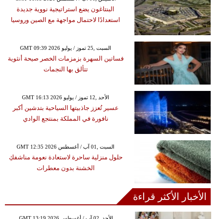
البنتاغون يضع استراتيجية نووية جديدة
استعدادًا لاحتمال مواجهة مع الصين وروسيا
GMT 09:39 2026 السبت ,25 تموز / يوليو
فساتين السهرة بزمزمات الخصر صيحة أنثوية
تتألق بها النجمات
GMT 16:13 2026 الأحد ,12 تموز / يوليو
عسير تُعزز جاذبيتها السياحية بتدشين أكبر
نافورة في المملكة بمنتجع الوادي
GMT 12:35 2026 السبت ,01 آب / أغسطس
حلول منزلية ساحرة لاستعادة نعومة مناشفكِ
الخشنة بدون معطرات
الأخبار الأكثر قراءة
GMT 13:19 2026 الأحد ,02 آب / أغسطس