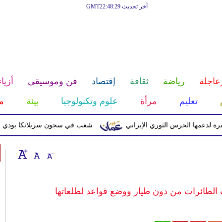
آخر تحديث GMT22:48:29
عاجلة
رياضة
ثقافة
إقتصاد
فن وموسيقى
أزياء
تعليم
مرأة
علوم وتكنولوجيا
بيئة
م
ا الحرس الثوري الإيراني
شغب في سجون سريلانكا يودي بحياة 3 سجناء ويصيب 23 آخرين
الطائرات من دون طيار ووضع قواعد لطلعاتها