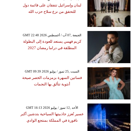
لبنان وإسرائيل تتفقان على قائمة دول
للتحقق من نزع سلاح حزب الله
GMT 22:48 2026 الجمعة ,07 آب / أغسطس
كريم فهمي يستعد للعودة إلى البطولة
المطلقة في دراما رمضان 2027
GMT 09:39 2026 السبت ,25 تموز / يوليو
فساتين السهرة بزمزمات الخصر صيحة
أنثوية تتألق بها النجمات
GMT 16:13 2026 الأحد ,12 تموز / يوليو
عسير تُعزز جاذبيتها السياحية بتدشين أكبر
نافورة في المملكة بمنتجع الوادي