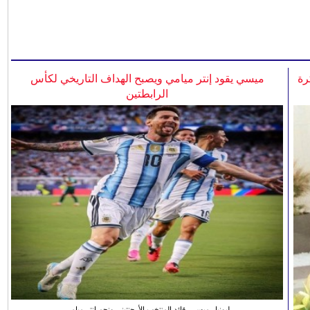
رة
ميسي يقود إنتر ميامي ويصبح الهداف التاريخي لكأس
الرابطتين
ليونيل ميسي، قائد المنتخب الأرجنتيني ونجم انتر ميامي