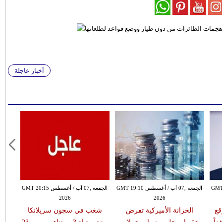
أخبار عاجلة
طس GMT 18:59
الجمعة ,07 آب / أغسطس GMT 19:10
الجمعة ,07 آب / أغسطس GMT 20:15
2026
2026
قع
الخزانة الأميركية تفرض
شغب في سجون سريلانكا