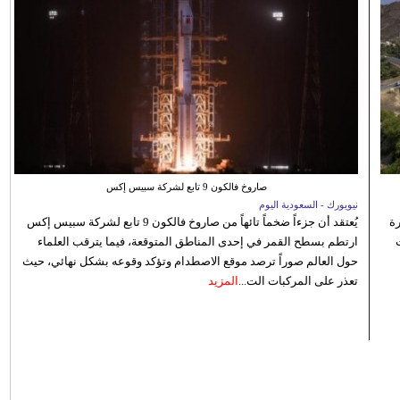
صاروخ فالكون 9 تابع لشركة سبيس إكس
نيويورك - السعودية اليوم
رة
يُعتقد أن جزءاً ضخماً تائهاً من صاروخ فالكون 9 تابع لشركة سبيس إكس
ارتطم بسطح القمر في إحدى المناطق المتوقعة، فيما يترقب العلماء
حول العالم صوراً ترصد موقع الاصطدام وتؤكد وقوعه بشكل نهائي، حيث
تعذر على المركبات الت...
المزيد