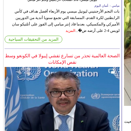
ميامي - عُمان اليوم
بات النجم الأرجنتيني ليونيل ميسي يوم الأربعاء أفضل هداف في كأس
الرابطتين لكرة القدم، المسابقة التي تجمع سنويا أندية من الدوريين
الأميركي والمكسيكي، بعدما قاد إنتر ميامي إلى الفوز على أتلتيكو سان
لويس 4-2 على أرضه ض�...
المزيد
المزيد من التحقيقات السياحية
الصحة العالمية تحذر من تسارع تفشي إيبولا في الكونغو وسط
نقص الإمكانات
حيث