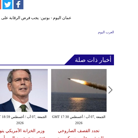
العرب اليوم
أخبار ذات صلة
الخميس ,06 آب / أغسطس GMT 21:59
الجمعة ,07 آب / أغسطس GMT 17:30
الجمعة ,07 آب / أغس
2026
2026
20
مدنياً في نجران جراء
تجدد القصف الصاروخي
وزير الخزانة الأمريكي يتو