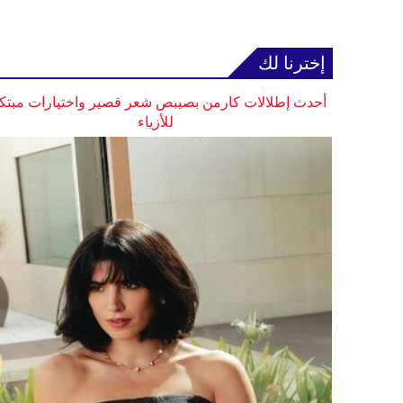
إخترنا لك
أحدث إطلالات كارمن بصيبص شعر قصير واختيارات مبتك
للأزياء