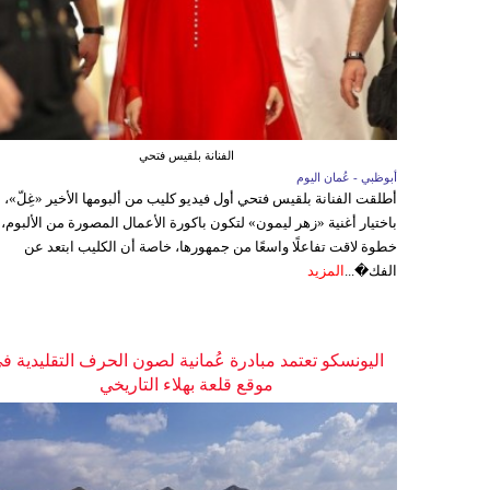
الفنانة بلقيس فتحي
أبوظبي - عُمان اليوم
أطلقت الفنانة بلقيس فتحي أول فيديو كليب من ألبومها الأخير «غِلّ»،
باختيار أغنية «زهر ليمون» لتكون باكورة الأعمال المصورة من الألبوم،
خطوة لاقت تفاعلًا واسعًا من جمهورها، خاصة أن الكليب ابتعد عن
الفك�...
المزيد
اليونسكو تعتمد مبادرة عُمانية لصون الحرف التقليدية ف
موقع قلعة بهلاء التاريخي