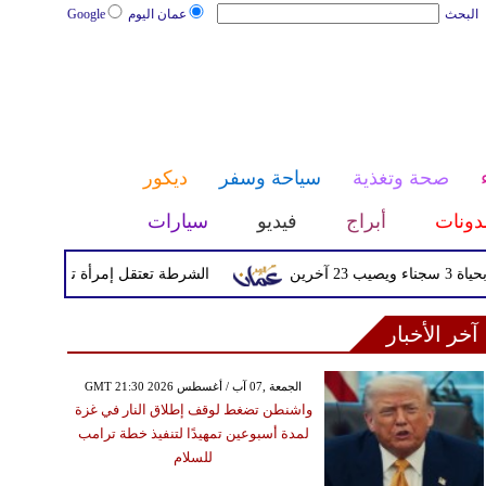
البحث
عمان اليوم
Google
صحة وتغذية
سياحة وسفر
ديكور
دونات
أبراج
فيديو
سيارات
الشرطة تعتقل إمرأة تم القبض عليها بعد
آخر الأخبار
GMT 21:30 2026 الجمعة ,07 آب / أغسطس
واشنطن تضغط لوقف إطلاق النار في غزة
لمدة أسبوعين تمهيدًا لتنفيذ خطة ترامب
للسلام