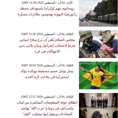
GMT 13:38 2026 الأحد ,02 آب / أغسطس
روساتوم تتهم أوكرانيا باستهداف محطة
زابوريجيا النووية بهجومين بطائرات مسيّرة
GMT 12:50 2026 الثلاثاء ,04 آب / أغسطس
مجلس السلام يُعلن أن نزع سلاح حماس
شرط لانسحاب إسرائيل وبيان ثلاثي يدين
الانتهاكات في غزة
GMT 16:04 2026 الثلاثاء ,04 آب / أغسطس
نيمار يؤجل حسم مستقبله ووالده يؤكد
استمراره في ملاعب كرة القدم
GMT 12:37 2026 الثلاثاء ,04 آب / أغسطس
انطلاق جولة المفاوضات المباشرة بين لبنان
وإسرائيل في روما و"حزب الله" يهاجم
المحادثات ويقول إنها ستجلب "العار"