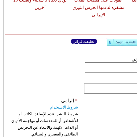
اً
عقوبات على منصات عملات
يودي بحياة 3 سجناء ويصيب 23
مشفرة لدعمها الحرس الثوري
آخرين
الإيراني
تعليقك كزائر
وني
*
إلزامي
شروط الاستخدام
شروط النشر:
عدم الإساءة للكاتب أو
للأشخاص أو للمقدسات أو مهاجمة الأديان
أو الذات الالهية. والابتعاد عن التحريض
الطائفي والعنصري والشتائم.