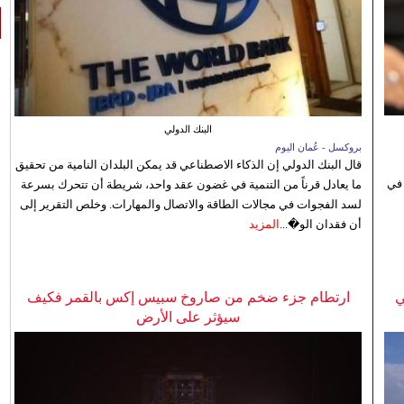
البنك الدولي
بروكسل - عُمان اليوم
قال البنك الدولي إن الذكاء الاصطناعي قد يمكن البلدان النامية من تحقيق
 في
ما يعادل قرناً من التنمية في غضون عقد واحد، شريطة أن تتحرك بسرعة
لسد الفجوات في مجالات الطاقة والاتصال والمهارات. وخلص التقرير إلى
أن فقدان الو�...
المزيد
ي
ارتطام جزء ضخم من صاروخ سبيس إكس بالقمر فكيف
سيؤثر على الأرض