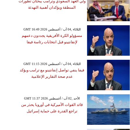
ولي العهد السعودي وترامب يبحثان تطورات
المنطقة ويؤكدان أهمية التهدئة
GMT 16:49 2026 الثلاثاء ,04 آب / أغسطس
مسؤولو الكرة الأفريقية يجددون دعمهم
لإنفانتينو قبل انتخابات رئاسة فيفا
GMT 11:15 2026 الثلاثاء ,04 آب / أغسطس
فيفا ينفي تواصل إنفانتينو مع ترامب ويؤكد
عدم صحة التقارير الإعلامية
GMT 11:37 2026 الأحد ,02 آب / أغسطس
قائد القوات الأميركية في أوروبا يحذر من
تراجع القدرة على حماية إسرائيل