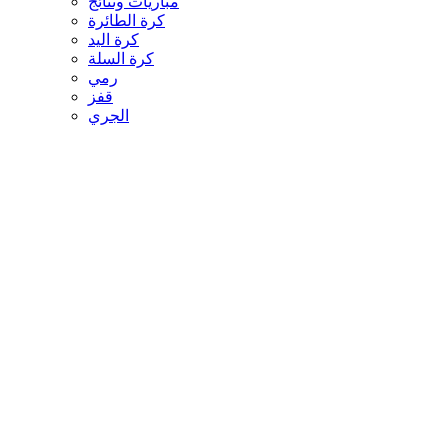
مباريات ونتائج
كرة الطائرة
كرة اليد
كرة السلة
رمي
قفز
الجري
تنس
سيارات
غولف
سباق الخيل
مصارعة
جمباز
أخبار المنتخبات
تحقيقات
مدونات
أخبار المحترفين
غاليري
ثقافة
عالم الثقافة والفنون
أخبار الثقافة والفنون