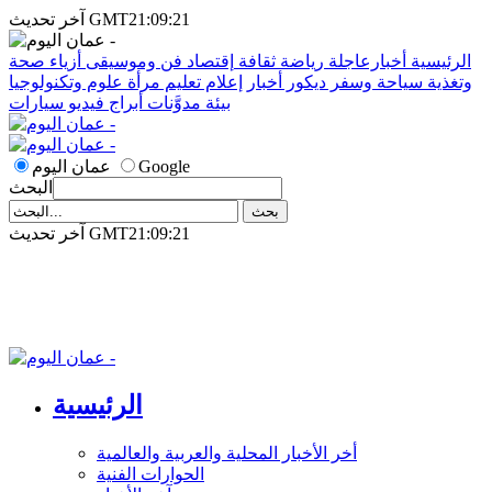
آخر تحديث GMT21:09:21
الرئيسية
أخبارعاجلة
رياضة
ثقافة
إقتصاد
فن وموسيقى
أزياء
صحة
وتغذية
سياحة وسفر
ديكور
أخبار
إعلام
تعليم
مرأة
علوم وتكنولوجيا
بيئة
مدوَّنات
أبراج
فيديو
سيارات
Google
عمان اليوم
البحث
آخر تحديث GMT21:09:21
الرئيسية
أخر الأخبار المحلية والعربية والعالمية
الحوارات الفنية