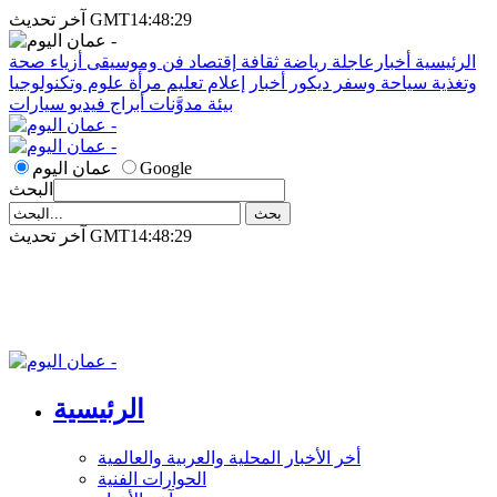
آخر تحديث GMT14:48:29
الرئيسية
أخبارعاجلة
رياضة
ثقافة
إقتصاد
فن وموسيقى
أزياء
صحة
وتغذية
سياحة وسفر
ديكور
أخبار
إعلام
تعليم
مرأة
علوم وتكنولوجيا
بيئة
مدوَّنات
أبراج
فيديو
سيارات
Google
عمان اليوم
البحث
آخر تحديث GMT14:48:29
الرئيسية
أخر الأخبار المحلية والعربية والعالمية
الحوارات الفنية