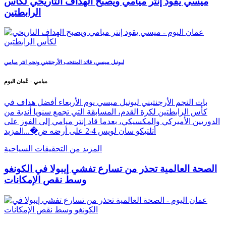
ميسي يقود إنتر ميامي ويصبح الهداف التاريخي لكأس
الرابطتين
ليونيل ميسي، قائد المنتخب الأرجنتيني ونجم انتر ميامي
ميامي - عُمان اليوم
بات النجم الأرجنتيني ليونيل ميسي يوم الأربعاء أفضل هداف في
كأس الرابطتين لكرة القدم، المسابقة التي تجمع سنويا أندية من
الدوريين الأميركي والمكسيكي، بعدما قاد إنتر ميامي إلى الفوز على
أتلتيكو سان لويس 4-2 على أرضه ض�...
المزيد
المزيد من التحقيقات السياحية
الصحة العالمية تحذر من تسارع تفشي إيبولا في الكونغو
وسط نقص الإمكانات