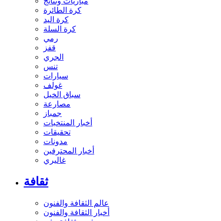
مباريات ونتائج
كرة الطائرة
كرة اليد
كرة السلة
رمي
قفز
الجري
تنس
سيارات
غولف
سباق الخيل
مصارعة
جمباز
أخبار المنتخبات
تحقيقات
مدونات
أخبار المحترفين
غاليري
ثقافة
عالم الثقافة والفنون
أخبار الثقافة والفنون