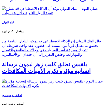
البنك الدولي
بروكسل - عُمان اليوم
قال البنك الدولي إن الذكاء الاصطناعي قد يمكن البلدان النامية من
تحقيق ما يعادل قرناً من التنمية في غضون عقد واحد، شريطة أن
تتحرك بسرعة لسد الفجوات في مجالات الطاقة والاتصال
والمهارات. وخلص التقرير إلى أن فقدان الو�...
المزيد
بلقيس تطلق كليب زهر ليمون برسالة
إنسانية مؤثرة تكرم الأمهات المكافحات
الفنانة بلقيس فتحي
أبوظبي - عُمان اليوم