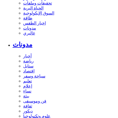
تحقيقات وملفات
الحياة البرية
السوق الإيكولوجية
طاقة
اخبار الطقس
مدونات
غاليري
مدونات
أخبار
رياضة
ستايل
اقتصاد
سياحة وسفر
تعليم
إعلام
نساء
بيئة
فن وموسيقى
ثقافة
ديكور
علوم وتكنولوجيا