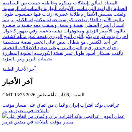
المعتاد، لتتألق بإطلالات مبتكرة وخاطفة جمعت بين التصاميم
العملية والراقية التي تناسب الأوقات النهارية والمناسبات الرسمية.
ولفتت بصيبص الأنظار بإطلالة عصرية ارتدت فيها جمبسوت طويل
باللون الأسود الداكن بقصة كورسيه ضيقة مكشوفة الكتفين، بينما
انسدل الجزء السفلي بقصة واسعة، ونسقت معه حقيبة يد صغيرة
باللون الأصفر الزبدي ومجوهرات ذهبية ناعمة. وفي ظهور كاجوال
آخر، ارتدت كنزة تريكو باللون البيج الوردي بفتحة عنق مائلة كشفت
عن أحد الكتفين، مع بنطال أبيض عالي الخصر بقصة مستقيمة
وحزام جلدي رفيع باللون البني. وعلى صعيد الإطلالات الفخمة،
تألقت بفستان أسود طويل تميز بقصّة الكورسيه العلوية المطرزة
بحبيبات الترتر وتنو...
المزيد
آخر الأخبار الطبية
آخر الأخبار
GMT 13:25 2026 السبت ,08 آب / أغسطس
عراقجي يؤكد اقتراب إيران وعُمان من اتفاق على مسار مؤقت
للملاحة في مضيق هرمز