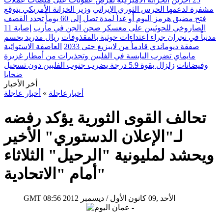
مشفرة لدعمها الحرس الثوري الإيراني
وزير الخزانة الأمريكي يتوقع
فتح مضيق هرمز اليوم أو غداً لمدة تصل إلى 60 يوماً
تجدد القصف
الصاروخي للحوثيين على معسكر صحن الجن في مأرب
إصابة 11
مدنياً في نجران جراء اعتداءات حوثية بالمقذوفات
ريال مدريد يحسم
صفقة ديوماندي قادماً من لايبزيغ حتى 2033
العاصفة الاستوائية
مايماي تضرب اليابسة في الفلبين وتحذيرات من أمطار غزيرة
وفيضانات
زلزال بقوة 5.9 درجة يضرب جنوب الفلبين دون تسجيل
ضحايا
أخر الأخبار
أخبارعاجلة
»
أخبار عاجلة
تحالف القوى الثورية يؤكد رفضه
لـ"الإعلان الدستوري" الأخير
ويحشد لمليونية "الرحيل" الثلاثاء
أمام "الاتحادية"
08:56 2012 الأحد ,09 كانون الأول / ديسمبر
GMT