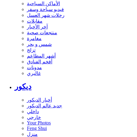
الأماكن السياحية
فيديو سياحة وسفر
رحلات شهر العسل
مقابلات
آخر الأخبار
منتجعات صحية
مغامرة
شمس و بحر
تزلج
أشهر المطاعم
أفخم الفنادق
مدونات
غاليري
ديكور
أخبار الديكور
جديد عالم الديكور
داخلي
خارجي
Your Photos
Feng Shui
منزل