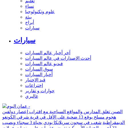
تعليم
نساء
علوم وتكنولوجيا
بيئة
أبراج
سيارات
سيارات
آخر أخبار عالم السيارات
أحدث الإصدارات في عالم السيارات
فيديو عالم السيارات
سوق السيارات
أخبار السيارات
قيد الاختبار
إختراعات
حوارات و تقارير
غاليري
الصين تغلق المدارس والمواقع السياحية مع اقتراب إعصار دولفين
هجوم مسلح يوقع 13 ضحية على الأقل في قرية شرقي الكونغو
الديمقراطية
شغب في سجون سريلانكا يودي بحياة 3 سجناء ويصيب
23 آخرين
الخزانة الأميركية تفرض عقوبات على منصات عملات