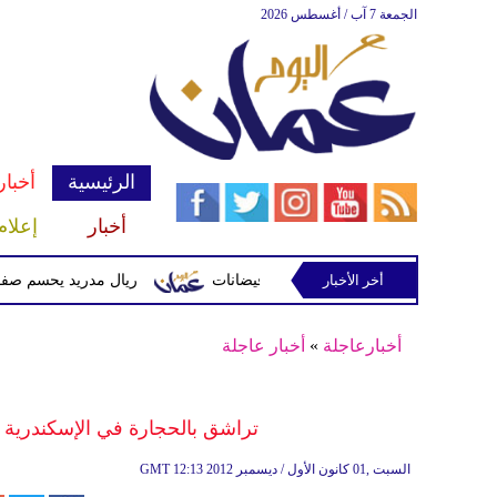
الجمعة 7 آب / أغسطس 2026
الرئيسية
أخبار
أخبار
إعلام
أخر الأخبار
 وتحذيرات من أمطار غزيرة وفيضانات
ريال مدريد يحسم صفقة ديوماندي 
أخبارعاجلة
»
أخبار عاجلة
تراشق بالحجارة في الإسكندرية 
12:13 2012 السبت ,01 كانون الأول / ديسمبر
GMT