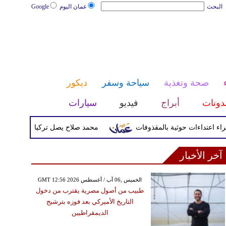
البحث
عمان اليوم
Google
صحة وتغذية
سياحة وسفر
ديكور
دونات
أبراج
فيديو
سيارات
محمد صلاح يصل تركيا الأربعاء لإتمام انتق
آخر الأخبار
GMT 12:56 2026 الخميس ,06 آب / أغسطس
طبيب من أصول مصرية يقترب من دخول
التاريخ الأميركي بعد فوزه بترشيح
الديمقراطيين