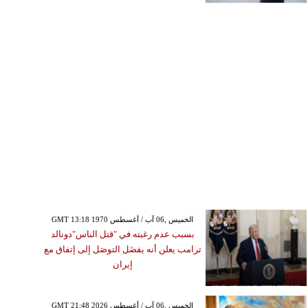
GMT 13:18 1970 الخميس ,06 آب / أغسطس
بسبب عدم رغبته في "قتل الناس"دونالد
ترامب يعلن أنه يفضَل التوصَل إلى إتفاق مع
إيران
GMT 21:48 2026 الخميس ,06 آب / أغسطس