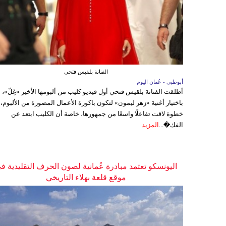
الفنانة بلقيس فتحي
أبوظبي - عُمان اليوم
أطلقت الفنانة بلقيس فتحي أول فيديو كليب من ألبومها الأخير «غِلّ»،
باختيار أغنية «زهر ليمون» لتكون باكورة الأعمال المصورة من الألبوم،
خطوة لاقت تفاعلًا واسعًا من جمهورها، خاصة أن الكليب ابتعد عن
الفك�...
المزيد
اليونسكو تعتمد مبادرة عُمانية لصون الحرف التقليدية ف
موقع قلعة بهلاء التاريخي