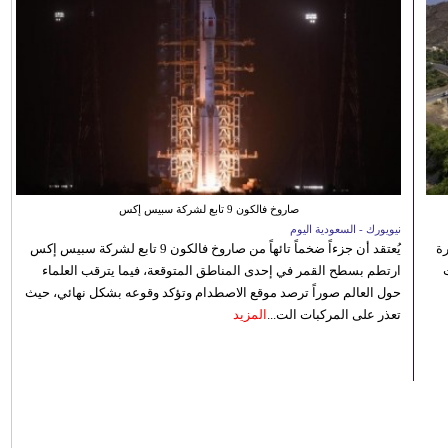
صاروخ فالكون 9 تابع لشركة سبيس إكس
نيويورك - السعودية اليوم
رة
يُعتقد أن جزءاً ضخماً تائهاً من صاروخ فالكون 9 تابع لشركة سبيس إكس
ارتطم بسطح القمر في إحدى المناطق المتوقعة، فيما يترقب العلماء
حول العالم صوراً ترصد موقع الاصطدام وتؤكد وقوعه بشكل نهائي، حيث
تعذر على المركبات الت...
المزيد