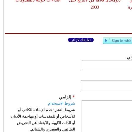
ن
ديوماندي قادماً من لايبزيغ حتى
اعتداءات حوثية بالمقذوفات
ة
2033
تعليقك كزائر
وني
*
إلزامي
شروط الاستخدام
شروط النشر:
عدم الإساءة للكاتب أو
للأشخاص أو للمقدسات أو مهاجمة الأديان
أو الذات الالهية. والابتعاد عن التحريض
الطائفي والعنصري والشتائم.