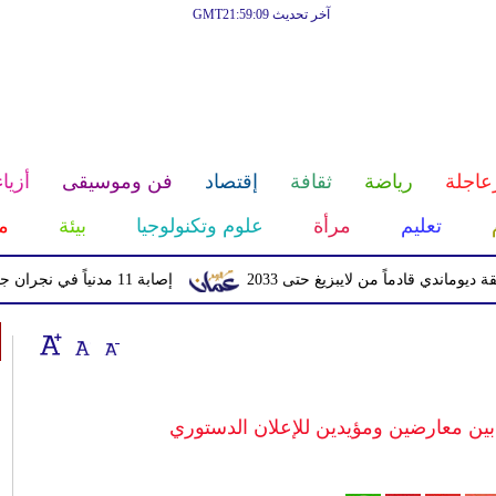
آخر تحديث GMT21:59:09
عاجلة
رياضة
ثقافة
إقتصاد
فن وموسيقى
أزياء
تعليم
مرأة
علوم وتكنولوجيا
بيئة
م
قادماً من لايبزيغ حتى 2033
إصابة 11 مدنياً في نجران جراء اعتداءات حوثية بالمقذوفات
بين معارضين ومؤيدين للإعلان الدستوري