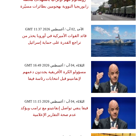
زابوريجيا النووية بهجومين بطائرات مسيّرة
GMT 11:37 2026 الأحد ,02 آب / أغسطس
قائد القوات الأميركية في أوروبا يحذر من
تراجع القدرة على حماية إسرائيل
GMT 16:49 2026 الثلاثاء ,04 آب / أغسطس
مسؤولو الكرة الأفريقية يجددون دعمهم
لإنفانتينو قبل انتخابات رئاسة فيفا
GMT 11:15 2026 الثلاثاء ,04 آب / أغسطس
فيفا ينفي تواصل إنفانتينو مع ترامب ويؤكد
عدم صحة التقارير الإعلامية