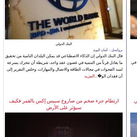
البنك الدولي
بروكسل - عُمان اليوم
قال البنك الدولي إن الذكاء الاصطناعي قد يمكن البلدان النامية من تحقيق
 في
ما يعادل قرناً من التنمية في غضون عقد واحد، شريطة أن تتحرك بسرعة
لسد الفجوات في مجالات الطاقة والاتصال والمهارات. وخلص التقرير إلى
أن فقدان الو�...
المزيد
ي
ارتطام جزء ضخم من صاروخ سبيس إكس بالقمر فكيف
سيؤثر على الأرض