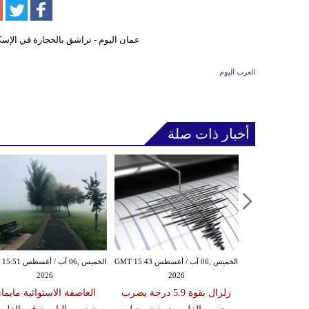
العرب اليوم
أخبار ذات صلة
الأربعاء ,05 آب / أغسطس GMT 16:02
الخميس ,06 آب / أغسطس GMT 15:43
الخميس ,06 آب / أغ
2026
2026
20
 عقوبات عن
زلزال بقوة 5.9 درجة يضرب
العاصفة الاستوائية مايما