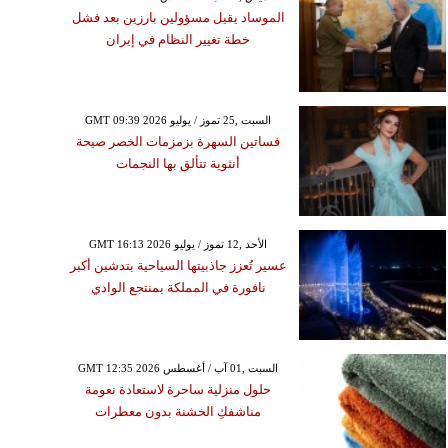
الموساد يقيل مسؤولين بارزين بعد فشل
خطة تغيير النظام في إيران
GMT 09:39 2026 السبت ,25 تموز / يوليو
فساتين السهرة بزمزمات الخصر صيحة
أنثوية تتألق بها النجمات
GMT 16:13 2026 الأحد ,12 تموز / يوليو
عسير تُعزز جاذبيتها السياحية بتدشين أكبر
نافورة في المملكة بمنتجع الوادي
GMT 12:35 2026 السبت ,01 آب / أغسطس
حلول منزلية ساحرة لاستعادة نعومة
مناشفكِ الخشنة بدون معطرات