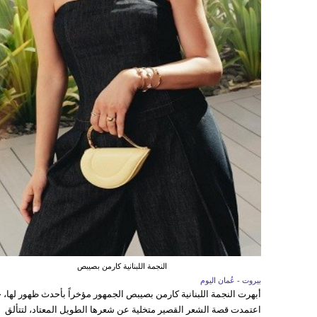
النجمة اللبنانية كارمن بصيبص
بيروت - عُمان اليوم
أبهرت النجمة اللبنانية كارمن بصيبص الجمهور مؤخراً بأحدث ظهور لها، 
اعتمدت قصة الشعر القصير متخلية عن شعرها الطويل المعتاد، لتتألق