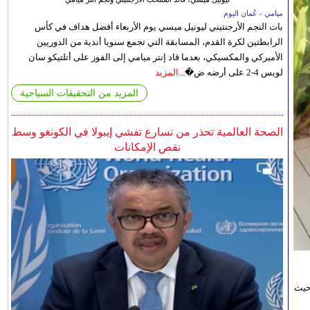
ميامي - عُمان اليوم
بات النجم الأرجنتيني ليونيل ميسي يوم الأربعاء أفضل هداف في كأس
الرابطتين لكرة القدم، المسابقة التي تجمع سنويا أندية من الدوريين
الأميركي والمكسيكي، بعدما قاد إنتر ميامي إلى الفوز على أتلتيكو سان
لويس 4-2 على أرضه ض�...
المزيد
المزيد من التحقيقات السياحية
الصحة العالمية تحذر من تسارع تفشي إيبولا في الكونغو وسط
نقص الإمكانات
حيث