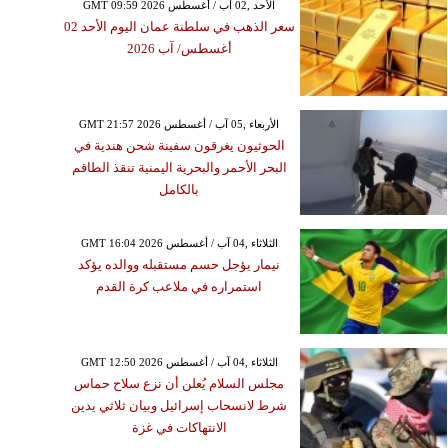
GMT 09:59 2026 الأحد ,02 آب / أغسطس
سعر الذهب في سلطنة عمان اليوم الأحد 02
أغسطس/ آب 2026
GMT 21:57 2026 الأربعاء ,05 آب / أغسطس
الحوثيون يغرقون سفينة شحن هندية في
البحر الأحمر والبحرية اليمنية تنقذ الطاقم
بالكامل
GMT 16:04 2026 الثلاثاء ,04 آب / أغسطس
نيمار يؤجل حسم مستقبله ووالده يؤكد
استمراره في ملاعب كرة القدم
GMT 12:50 2026 الثلاثاء ,04 آب / أغسطس
مجلس السلام يُعلن أن نزع سلاح حماس
شرط لانسحاب إسرائيل وبيان ثلاثي يدين
الانتهاكات في غزة