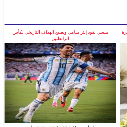
رة
ميسي يقود إنتر ميامي ويصبح الهداف التاريخي لكأس
الرابطتين
ليونيل ميسي، قائد المنتخب الأرجنتيني ونجم انتر ميامي