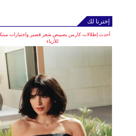
إخترنا لك
أحدث إطلالات كارمن بصيبص شعر قصير واختيارات مبتك
للأزياء