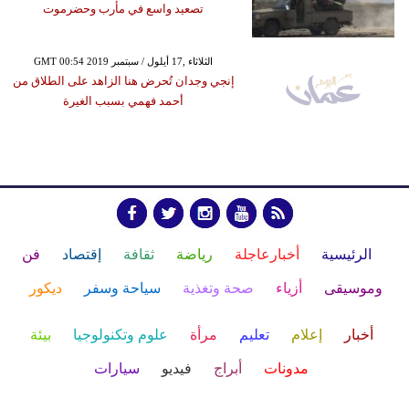
تصعيد واسع في مأرب وحضرموت
GMT 00:54 2019 الثلاثاء ,17 أيلول / سبتمبر
إنجي وجدان تُحرض هنا الزاهد على الطلاق من
أحمد فهمي بسبب الغيرة
الرئيسية
أخبارعاجلة
رياضة
ثقافة
إقتصاد
فن
وموسيقى
أزياء
صحة وتغذية
سياحة وسفر
ديكور
أخبار
إعلام
تعليم
مرأة
علوم وتكنولوجيا
بيئة
مدونات
أبراج
فيديو
سيارات