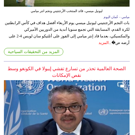
ليونيل ميسي، قائد المنتخب الأرجنتيني ونجم انتر ميامي
ميامي - عُمان اليوم
بات النجم الأرجنتيني ليونيل ميسي يوم الأربعاء أفضل هداف في كأس الرابطتين
لكرة القدم، المسابقة التي تجمع سنويا أندية من الدوريين الأميركي
والمكسيكي، بعدما قاد إنتر ميامي إلى الفوز على أتلتيكو سان لويس 4-2 على
أرضه ض�...
المزيد
المزيد من التحقيقات السياحية
الصحة العالمية تحذر من تسارع تفشي إيبولا في الكونغو وسط
نقص الإمكانات