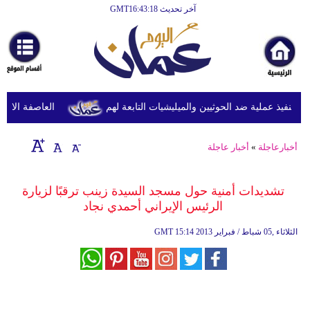
آخر تحديث GMT16:43:18
الرئيسية
أخبارعاجلة
رياضة
ثقافة
نفيذ عملية ضد الحوثيين والميليشيات التابعة لهم
العاصفة الاستوائ
إقتصاد
أخبارعاجلة
»
أخبار عاجلة
فن
وموسيقى
تشديدات أمنية حول مسجد السيدة زينب ترقبًا لزيارة
الرئيس الإيراني أحمدي نجاد
أزياء
15:14 2013 الثلاثاء ,05 شباط / فبراير
GMT
صحة
وتغذية
سياحة