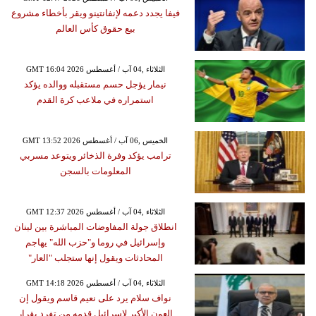
فيفا يجدد دعمه لإنفانتينو ويقر بأخطاء مشروع
بيع حقوق كأس العالم
GMT 16:04 2026 الثلاثاء ,04 آب / أغسطس
نيمار يؤجل حسم مستقبله ووالده يؤكد
استمراره في ملاعب كرة القدم
GMT 13:52 2026 الخميس ,06 آب / أغسطس
ترامب يؤكد وفرة الذخائر ويتوعد مسربي
المعلومات بالسجن
GMT 12:37 2026 الثلاثاء ,04 آب / أغسطس
انطلاق جولة المفاوضات المباشرة بين لبنان
وإسرائيل في روما و"حزب الله" يهاجم
المحادثات ويقول إنها ستجلب "العار"
GMT 14:18 2026 الثلاثاء ,04 آب / أغسطس
نواف سلام يرد على نعيم قاسم ويقول إن
العون الأكبر لإسرائيل قدمه من تفرد بقرار