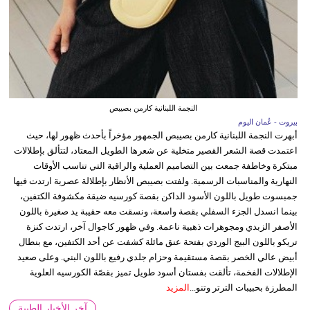
النجمة اللبنانية كارمن بصيبص
بيروت - عُمان اليوم
أبهرت النجمة اللبنانية كارمن بصيبص الجمهور مؤخراً بأحدث ظهور لها، حيث
اعتمدت قصة الشعر القصير متخلية عن شعرها الطويل المعتاد، لتتألق بإطلالات
مبتكرة وخاطفة جمعت بين التصاميم العملية والراقية التي تناسب الأوقات
النهارية والمناسبات الرسمية. ولفتت بصيبص الأنظار بإطلالة عصرية ارتدت فيها
جمبسوت طويل باللون الأسود الداكن بقصة كورسيه ضيقة مكشوفة الكتفين،
بينما انسدل الجزء السفلي بقصة واسعة، ونسقت معه حقيبة يد صغيرة باللون
الأصفر الزبدي ومجوهرات ذهبية ناعمة. وفي ظهور كاجوال آخر، ارتدت كنزة
تريكو باللون البيج الوردي بفتحة عنق مائلة كشفت عن أحد الكتفين، مع بنطال
أبيض عالي الخصر بقصة مستقيمة وحزام جلدي رفيع باللون البني. وعلى صعيد
الإطلالات الفخمة، تألقت بفستان أسود طويل تميز بقصّة الكورسيه العلوية
المطرزة بحبيبات الترتر وتنو...
المزيد
آخر الأخبار الطبية