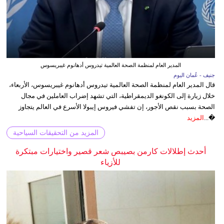
المدير العام لمنظمة الصحة العالمية تيدروس أدهانوم غيبريسوس
جنيف - عُمان اليوم
قال المدير العام لمنظمة الصحة العالمية تيدروس أدهانوم غيبريسوس، الأربعاء،
خلال زيارة إلى الكونغو الديمقراطية، التي تشهد إضراب العاملين في مجال
الصحة بسبب نقص الأجور، إن تفشي فيروس إيبولا الأسرع في العالم يتجاوز
�...
المزيد
المزيد من التحقيقات السياحية
أحدث إطلالات كارمن بصيبص شعر قصير واختيارات مبتكرة
للأزياء