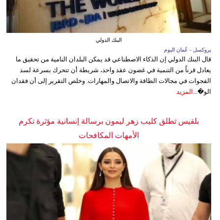
البنك الدولي
بروكسل - عُمان اليوم
قال البنك الدولي إن الذكاء الاصطناعي قد يمكن البلدان النامية من تحقيق ما
يعادل قرناً من التنمية في غضون عقد واحد، شريطة أن تتحرك بسرعة لسد
الفجوات في مجالات الطاقة والاتصال والمهارات. وخلص التقرير إلى أن فقدان
الو�...
المزيد
بلقيس تطلق كليب زهر ليمون برسالة إنسانية مؤثرة تكرم
الأمهات المكافحات