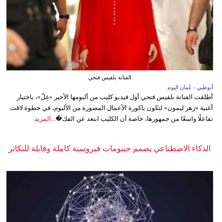
الفنانة بلقيس فتحي
أبوظبي - عُمان اليوم
أطلقت الفنانة بلقيس فتحي أول فيديو كليب من ألبومها الأخير «غِلّ»، باختيار
أغنية «زهر ليمون» لتكون باكورة الأعمال المصورة من الألبوم، في خطوة لاقت
تفاعلًا واسعًا من جمهورها، خاصة أن الكليب ابتعد عن الفك�...
المزيد
الذكاء الاصطناعي يصمم جينومات فيروسية كاملة وقابلة للتكاثر