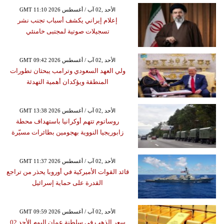
GMT 11:10 2026 الأحد ,02 آب / أغسطس
إعلام إيراني يكشف أسباب تجنب نشر
تسجيلات صوتية لمجتبى خامنئي
GMT 09:42 2026 الأحد ,02 آب / أغسطس
ولي العهد السعودي وترامب يبحثان تطورات
المنطقة ويؤكدان أهمية التهدئة
GMT 13:38 2026 الأحد ,02 آب / أغسطس
روساتوم تتهم أوكرانيا باستهداف محطة
زابوريجيا النووية بهجومين بطائرات مسيّرة
GMT 11:37 2026 الأحد ,02 آب / أغسطس
قائد القوات الأميركية في أوروبا يحذر من تراجع
القدرة على حماية إسرائيل
GMT 09:59 2026 الأحد ,02 آب / أغسطس
سعر الذهب في سلطنة عمان اليوم الأحد 02