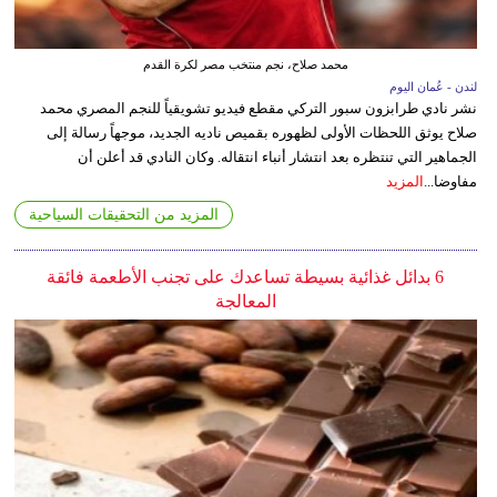
محمد صلاح، نجم منتخب مصر لكرة القدم
لندن - عُمان اليوم
نشر نادي طرابزون سبور التركي مقطع فيديو تشويقياً للنجم المصري محمد
صلاح يوثق اللحظات الأولى لظهوره بقميص ناديه الجديد، موجهاً رسالة إلى
الجماهير التي تنتظره بعد انتشار أنباء انتقاله. وكان النادي قد أعلن أن
مفاوضا...
المزيد
المزيد من التحقيقات السياحية
6 بدائل غذائية بسيطة تساعدك على تجنب الأطعمة فائقة
المعالجة