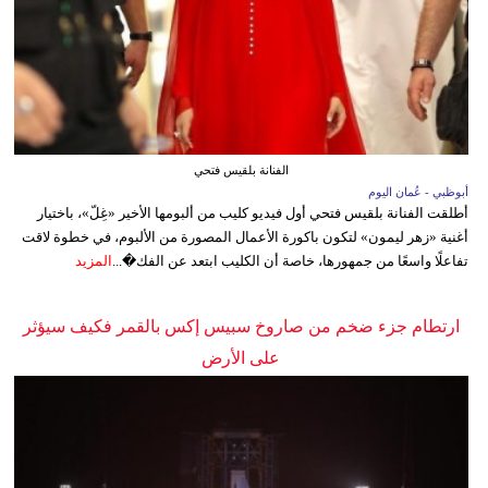
الفنانة بلقيس فتحي
أبوظبي - عُمان اليوم
أطلقت الفنانة بلقيس فتحي أول فيديو كليب من ألبومها الأخير «غِلّ»، باختيار
أغنية «زهر ليمون» لتكون باكورة الأعمال المصورة من الألبوم، في خطوة لاقت
تفاعلًا واسعًا من جمهورها، خاصة أن الكليب ابتعد عن الفك�...
المزيد
ارتطام جزء ضخم من صاروخ سبيس إكس بالقمر فكيف سيؤثر
على الأرض