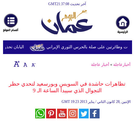
آخر تحديث GMT21:37:08
الرئيسية
أخبارعاجلة
رياضة
ثقافة
 وطائرتين على صلة بالحرس الثوري الإيراني
اليابان تحذر من ا
إقتصاد
أخبارعاجلة
»
أخبار عاجلة
فن
وموسيقى
تظاهرات حاشدة في السويس وبورسعيد لتحدي حظر
التجوال الذي سيبدأ الساعة الـ 9
أزياء
19:23 2013 الإثنين ,28 كانون الثاني / يناير
GMT
صحة
وتغذية
سياحة