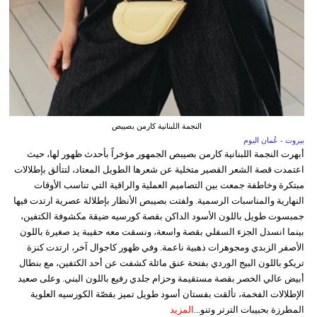
النجمة اللبنانية كارمن بصيبص
بيروت - عُمان اليوم
أبهرت النجمة اللبنانية كارمن بصيبص الجمهور مؤخراً بأحدث ظهور لها، حيث
اعتمدت قصة الشعر القصير متخلية عن شعرها الطويل المعتاد، لتتألق بإطلالات
مبتكرة وخاطفة جمعت بين التصاميم العملية والراقية التي تناسب الأوقات
النهارية والمناسبات الرسمية. ولفتت بصيبص الأنظار بإطلالة عصرية ارتدت فيها
جمبسوت طويل باللون الأسود الداكن بقصة كورسيه ضيقة مكشوفة الكتفين،
بينما انسدل الجزء السفلي بقصة واسعة، ونسقت معه حقيبة يد صغيرة باللون
الأصفر الزبدي ومجوهرات ذهبية ناعمة. وفي ظهور كاجوال آخر، ارتدت كنزة
تريكو باللون البيج الوردي بفتحة عنق مائلة كشفت عن أحد الكتفين، مع بنطال
أبيض عالي الخصر بقصة مستقيمة وحزام جلدي رفيع باللون البني. وعلى صعيد
الإطلالات الفخمة، تألقت بفستان أسود طويل تميز بقصّة الكورسيه العلوية
المطرزة بحبيبات الترتر وتنو...
المزيد