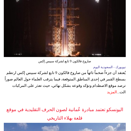
صاروخ فالكون 9 تابع لشركة سبيس إكس
نيويورك - السعودية اليوم
يُعتقد أن جزءاً ضخماً تائهاً من صاروخ فالكون 9 تابع لشركة سبيس إكس ارتطم
بسطح القمر في إحدى المناطق المتوقعة، فيما يترقب العلماء حول العالم صوراً
ترصد موقع الاصطدام وتؤكد وقوعه بشكل نهائي، حيث تعذر على المركبات
الت...
المزيد
اليونسكو تعتمد مبادرة عُمانية لصون الحرف التقليدية في موقع
قلعة بهلاء التاريخي