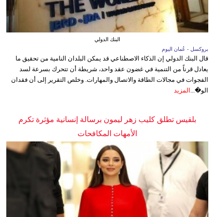
البنك الدولي
بروكسل - عُمان اليوم
قال البنك الدولي إن الذكاء الاصطناعي قد يمكن البلدان النامية من تحقيق ما
يعادل قرناً من التنمية في غضون عقد واحد، شريطة أن تتحرك بسرعة لسد
الفجوات في مجالات الطاقة والاتصال والمهارات. وخلص التقرير إلى أن فقدان
الو�...
المزيد
بلقيس تطلق كليب زهر ليمون برسالة إنسانية مؤثرة تكرم
الأمهات المكافحات